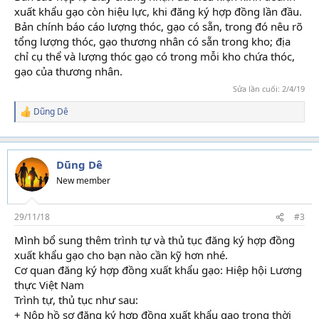
xuất khẩu gạo còn hiệu lực, khi đăng ký hợp đồng lần đầu.
Bản chính báo cáo lượng thóc, gạo có sẵn, trong đó nêu rõ
tổng lượng thóc, gạo thương nhân có sẵn trong kho; địa
chỉ cụ thể và lượng thóc gạo có trong mỗi kho chứa thóc,
gạo của thương nhân.
Sửa lần cuối:
2/4/19
Dũng Dê
R
e
a
c
t
Dũng Dê
i
New member
o
n
s
29/11/18
#3
:
Mình bổ sung thêm trình tự và thủ tục đăng ký hợp đồng
xuất khẩu gạo cho bạn nào cần kỹ hơn nhé.
Cơ quan đăng ký hợp đồng xuất khẩu gạo: Hiệp hội Lương
thực Việt Nam
Trình tự, thủ tục như sau:
+ Nộp hồ sơ đăng ký hợp đồng xuất khẩu gạo trong thời