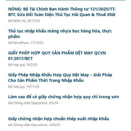
NÓNG: Bộ Tài Chính Ban Hành Thông tư 121/2025/TT-
BTC Sửa Đổi Toàn Diện Thủ Tục Hải Quan & Thuế XNK
bởi
Nhân Vũ
,
26/12/25
Thủ tục nhập khẩu màng nhựa bọc hàng hóa, thực
phẩm
bởi
KeiraPham
,
17/10/25
GIẤY PHÉP HỢP QUY SẢN PHẨM DỆT MAY QCVN
01:2017/BCT
bởi
hơp quy
,
18/2/25
Giấy Phép Nhập Khẩu Hợp Quy Dệt May – Giải Pháp
Cho Sản Phẩm Thời Trang Nhập Khẩu
bởi
hơp quy
,
16/11/24
Làm sao để có giấy chứng nhận hợp quy chì trong sơn
bởi
Chứng nhận Opacontrol
,
3/5/24
Giấy chứng nhận hợp chuẩn thép xuất nhập khẩu
bởi
Chứng nhận Opacontrol
,
14/9/23