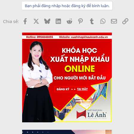
Bạn phải đăng nhập hoặc đăng ký để bình luận.
Facebook
X
Bluesky
LinkedIn
Reddit
Pinterest
Tumblr
WhatsApp
Email
Li
Chia sẻ: