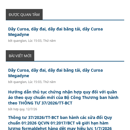
ĐƯỢC QUAN TÂM
Dây Curoa, dây đai, dây đai băng tải, dây Curoa
Megadyne
bởi
quanglan
,
Lúc 15:03, Thứ năm
BÀI VIẾT MỚI
Dây Curoa, dây đai, dây đai băng tải, dây Curoa
Megadyne
bởi
quanglan
,
Lúc 15:03, Thứ năm
Hướng dẫn thủ tục chứng nhận hợp quy đối với quần
áo theo quy chuẩn mới của Bộ Công Thương ban hành
theo THÔNG TƯ 37/2026/TT-BCT
bởi
hơp quy
,
12/7/26
Thông tư 37/2026/TT-BCT ban hành các sửa đổi Quy
chuẩn 01:2026 QCVN 01:2017/BCT về giới hạn hàm
lượng formaldehyt hàng dệt may hiệu lực 1/7/2026