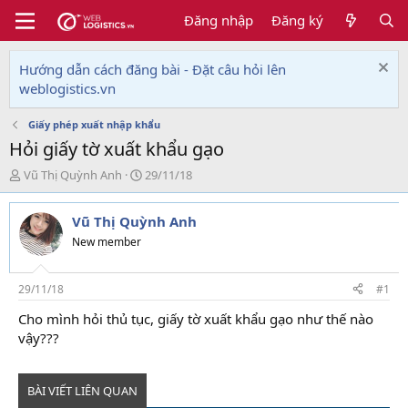
Đăng nhập
Đăng ký
Hướng dẫn cách đăng bài - Đặt câu hỏi lên
weblogistics.vn
Giấy phép xuất nhập khẩu
Hỏi giấy tờ xuất khẩu gạo
T
N
Vũ Thị Quỳnh Anh
29/11/18
h
g
r
à
Vũ Thị Quỳnh Anh
e
y
a
g
New member
d
ử
s
i
t
29/11/18
#1
a
Cho mình hỏi thủ tục, giấy tờ xuất khẩu gạo như thế nào
r
vậy???
t
e
r
BÀI VIẾT LIÊN QUAN