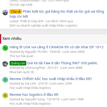
Latest: thuylinhbilalo
Lúc 12:07 Hôm qua
Tin tức cập nhật
Phân biệt tóc giả bằng tóc thật và tóc giả sợi tổng
Chia sẻ
hợp chi tiết
Latest: Thiết bị máy ảnh
Lúc 09:21 Hôm qua
Dịch vụ doanh nghiệp xuất nhập khẩu-Logistics
Xem nhiều
Hàng đi USA via cảng ở CANADA thì có cần khai ISF 10+2
N
Started by Nguyễn Thị Nhi
19/6/20
Lượt xem: 692K
Thủ tục hải quan
Giá Xe tải Faw 8 tấn Thùng 9M7 chở pallet.
Quảng cáo
Started by oToHungPhat
25/1/21
Lượt xem: 468K
Mua bán quốc tế
Review CHÍNH XÁC học xuất nhập khẩu ở đâu tốt?
H
Started by Hà Linh
2/5/18
Lượt xem: 235K
Học xuất nhập khẩu-logistics
Review học logistics ở đâu tốt
N
Started by Nguyễn Sung
13/10/18
Lượt xem: 144K
Học xuất nhập khẩu-logistics