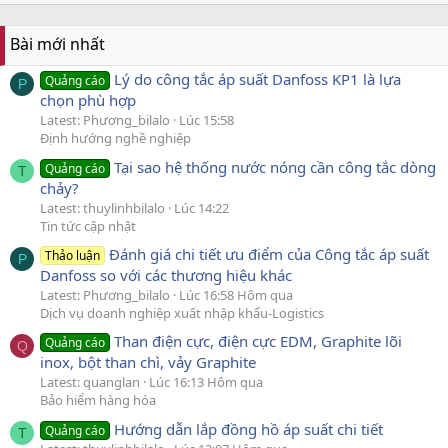
Bài mới nhất
Lý do công tắc áp suất Danfoss KP1 là lựa
Quảng cáo
P
chọn phù hợp
Latest: Phương_bilalo
Lúc 15:58
Định hướng nghề nghiệp
Tại sao hệ thống nước nóng cần công tắc dòng
Quảng cáo
T
chảy?
Latest: thuylinhbilalo
Lúc 14:22
Tin tức cập nhật
Đánh giá chi tiết ưu điểm của Công tắc áp suất
Thảo luận
P
Danfoss so với các thương hiệu khác
Latest: Phương_bilalo
Lúc 16:58 Hôm qua
Dịch vụ doanh nghiệp xuất nhập khẩu-Logistics
Than điện cực, điện cực EDM, Graphite lõi
Quảng cáo
Q
inox, bột than chì, vảy Graphite
Latest: quanglan
Lúc 16:13 Hôm qua
Bảo hiểm hàng hóa
Hướng dẫn lắp đồng hồ áp suất chi tiết
Quảng cáo
T