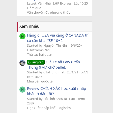
Latest: Văn Nhã _LHP Express
Lúc 10:25
Hôm qua
Vận chuyển đa phương thức
Xem nhiều
Hàng đi USA via cảng ở CANADA thì
N
có cần khai ISF 10+2
Started by Nguyễn Thị Nhi
19/6/20
Lượt xem: 692K
Thủ tục hải quan
Giá Xe tải Faw 8 tấn
Quảng cáo
Thùng 9M7 chở pallet.
Started by oToHungPhat
25/1/21
Lượt
xem: 468K
Mua bán quốc tế
Review CHÍNH XÁC học xuất nhập
H
khẩu ở đâu tốt?
Started by Hà Linh
2/5/18
Lượt xem:
233K
Học xuất nhập khẩu-logistics