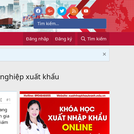
Đăng nhập
Đăng ký
Tìm kiếm
 nghiệp xuất khẩu
#1
đang
m gia
Giám