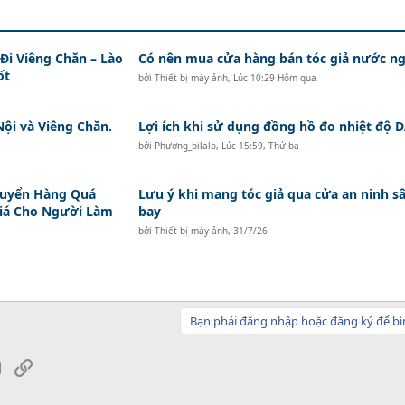
i Viêng Chăn – Lào
Có nên mua cửa hàng bán tóc giả nước ng
ốt
bởi
Thiết bị máy ảnh
,
Lúc 10:29 Hôm qua
Nội và Viêng Chăn.
Lợi ích khi sử dụng đồng hồ đo nhiệt độ
bởi
Phương_bilalo
,
Lúc 15:59, Thứ ba
huyển Hàng Quá
Lưu ý khi mang tóc giả qua cửa an ninh s
Giá Cho Người Làm
bay
bởi
Thiết bị máy ảnh
,
31/7/26
Bạn phải đăng nhập hoặc đăng ký để bì
sApp
Email
Link