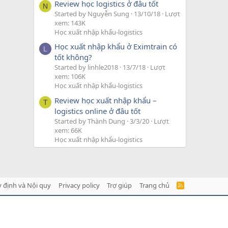
Review học logistics ở đâu tốt
N
Started by Nguyễn Sung
13/10/18
Lượt
xem: 143K
Học xuất nhập khẩu-logistics
Học xuất nhập khẩu ở Eximtrain có
L
tốt không?
Started by linhle2018
13/7/18
Lượt
xem: 106K
Học xuất nhập khẩu-logistics
Review học xuất nhập khẩu –
T
logistics online ở đâu tốt
Started by Thành Dung
3/3/20
Lượt
xem: 66K
Học xuất nhập khẩu-logistics
 định và Nội quy
Privacy policy
Trợ giúp
Trang chủ
R
S
S