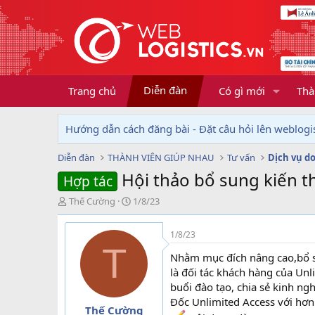
Diễn đàn
Trang chủ
Có gì mới
Thà
Hướng dẫn cách đăng bài - Đặt câu hỏi lên weblogis
Diễn đàn
THÀNH VIÊN GIÚP NHAU
Tư vấn
Hội thảo bổ sung kiến 
Hợp tác
T
N
Thế Cường
1/8/23
h
g
r
à
1/8/23
e
y
T
a
g
Nhằm mục đích nâng cao,bổ s
d
ử
là đối tác khách hàng của Un
s
i
buổi đào tạo, chia sẻ kinh n
t
Đốc Unlimited Access với hơn
a
Thế Cường
r