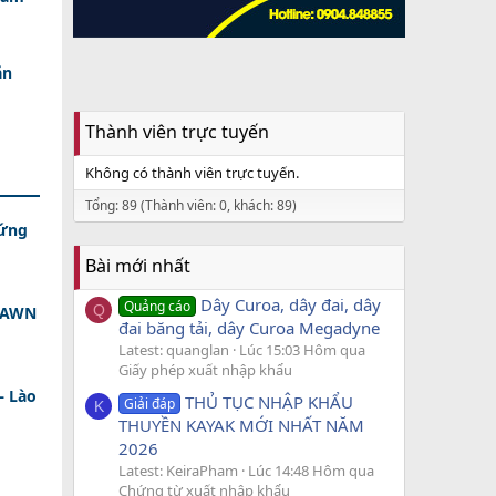
ăn
Thành viên trực tuyến
Không có thành viên trực tuyến.
Tổng: 89 (Thành viên: 0, khách: 89)
 ứng
Bài mới nhất
Dây Curoa, dây đai, dây
Quảng cáo
Q
 DAWN
đai băng tải, dây Curoa Megadyne
Latest: quanglan
Lúc 15:03 Hôm qua
Giấy phép xuất nhập khẩu
– Lào
THỦ TỤC NHẬP KHẨU
Giải đáp
K
THUYỀN KAYAK MỚI NHẤT NĂM
2026
Latest: KeiraPham
Lúc 14:48 Hôm qua
Chứng từ xuất nhập khẩu