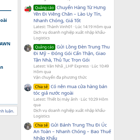
Chuyển Hàng Từ Hưng
Quảng cáo
Yên Đi Viêng Chăn – Lào Uy Tín,
Nhanh Chóng, Giá Tốt
oài
Latest: Thành Vinh01
Lúc 14:19 Hôm qua
Dịch vụ doanh nghiệp xuất nhập khẩu-
Logistics
 DAWN
Gửi Lồng Đèn Trung Thu
Quảng cáo
Đi Mỹ – Đóng Gói Cẩn Thận, Giao
Tận Nhà, Thủ Tục Trọn Gói
Latest: Văn Nhã _LHP Express
Lúc 10:49
ân
Hôm qua
Vận chuyển đa phương thức
Có nên mua cửa hàng bán
Chia sẻ
tóc giả nước ngoài
Latest: Thiết bị máy ảnh
Lúc 10:29 Hôm
qua
Dịch vụ doanh nghiệp xuất nhập khẩu-
nh luận.
Logistics
Gửi Bánh Trung Thu Đi Úc
Chia sẻ
An Toàn – Nhanh Chóng – Bao Thuế
Nhập Khẩu