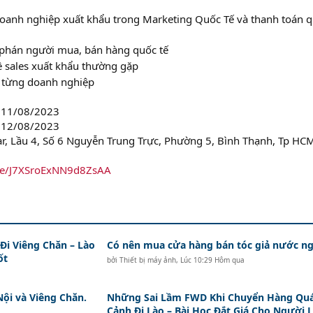
doanh nghiệp xuất khẩu trong Marketing Quốc Tế và thanh toán 
phán người mua, bán hàng quốc tế
sales xuất khẩu thường gặp
o từng doanh nghiệp
, 11/08/2023
, 12/08/2023
ar, Lầu 4, Số 6 Nguyễn Trung Trực, Phường 5, Bình Thạnh, Tp HC
gle/J7XSroExNN9d8ZsAA
i Viêng Chăn – Lào
Có nên mua cửa hàng bán tóc giả nước ng
ốt
bởi
Thiết bị máy ảnh
,
Lúc 10:29 Hôm qua
Nội và Viêng Chăn.
Những Sai Lầm FWD Khi Chuyển Hàng Qu
Cảnh Đi Lào – Bài Học Đắt Giá Cho Người 