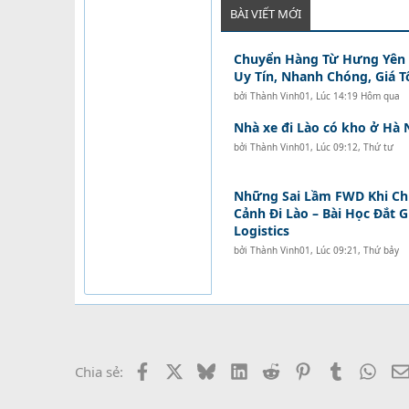
BÀI VIẾT MỚI
Chuyển Hàng Từ Hưng Yên Đ
Uy Tín, Nhanh Chóng, Giá T
bởi
Thành Vinh01
,
Lúc 14:19 Hôm qua
Nhà xe đi Lào có kho ở Hà 
bởi
Thành Vinh01
,
Lúc 09:12, Thứ tư
Những Sai Lầm FWD Khi C
Cảnh Đi Lào – Bài Học Đắt 
Logistics
bởi
Thành Vinh01
,
Lúc 09:21, Thứ bảy
Facebook
X
Bluesky
LinkedIn
Reddit
Pinterest
Tumblr
What
Chia sẻ: