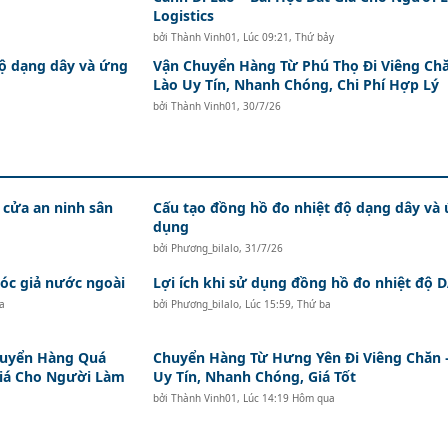
Logistics
bởi
Thành Vinh01
,
Lúc 09:21, Thứ bảy
độ dạng dây và ứng
Vận Chuyển Hàng Từ Phú Thọ Đi Viêng Ch
Lào Uy Tín, Nhanh Chóng, Chi Phí Hợp Lý
bởi
Thành Vinh01
,
30/7/26
 cửa an ninh sân
Cấu tạo đồng hồ đo nhiệt độ dạng dây và
dụng
bởi
Phương_bilalo
,
31/7/26
c giả nước ngoài
Lợi ích khi sử dụng đồng hồ đo nhiệt độ
a
bởi
Phương_bilalo
,
Lúc 15:59, Thứ ba
huyển Hàng Quá
Chuyển Hàng Từ Hưng Yên Đi Viêng Chăn 
Giá Cho Người Làm
Uy Tín, Nhanh Chóng, Giá Tốt
bởi
Thành Vinh01
,
Lúc 14:19 Hôm qua