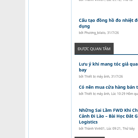
Cấu tạo đồng hồ đo nhiệt 
dụng
bởi
Phương_bilalo
,
31/7/26
ĐƯỢC QUAN TÂM
Lưu ý khi mang tóc giả qua
bay
bởi
Thiết bị máy ảnh
,
31/7/26
Có nên mua cửa hàng bán tó
bởi
Thiết bị máy ảnh
,
Lúc 10:29 Hôm qu
Những Sai Lầm FWD Khi C
Cảnh Đi Lào – Bài Học Đắt 
Logistics
bởi
Thành Vinh01
,
Lúc 09:21, Thứ bảy