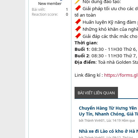
Nội dung đào tạo:
New member
t
Giải pháp tối ưu cho các 
Bài viết
1
e
Reaction score
0
tế an toàn
r
Huấn luyện Kỹ năng đàm 
Những khó khăn của nghề 
Giải đáp các thắc mắc ch
Thời gian
:
Buổi 1
: 08:30 - 11H30 Thứ 6
Buổi 2
: 08:30 - 11H30 Thứ 7
Địa điểm
: Toà nhà Golden St
Link đăng kí :
https://forms.
BÀI VIẾT LIÊN QUAN
Chuyển Hàng Từ Hưng Yên Đ
Uy Tín, Nhanh Chóng, Giá T
bởi
Thành Vinh01
,
Lúc 14:19 Hôm qua
Nhà xe đi Lào có kho ở Hà 
bởi
Thành Vinh01
,
Lúc 09:12, Thứ tư