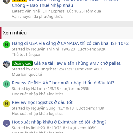
Chóng – Bao Thuế Nhập Khẩu
Latest: Văn Nhã _LHP Express
Lúc 10:25 Hôm qua
Vận chuyển đa phương thức
Xem nhiều
Hàng đi USA via cảng ở CANADA thì có cần khai ISF 10+2
N
Started by Nguyễn Thị Nhi
19/6/20
Lượt xem: 692K
Thủ tục hải quan
Giá Xe tải Faw 8 tấn Thùng 9M7 chở pallet.
Quảng cáo
Started by oToHungPhat
25/1/21
Lượt xem: 468K
Mua bán quốc tế
Review CHÍNH XÁC học xuất nhập khẩu ở đâu tốt?
H
Started by Hà Linh
2/5/18
Lượt xem: 233K
Học xuất nhập khẩu-logistics
Review học logistics ở đâu tốt
N
Started by Nguyễn Sung
13/10/18
Lượt xem: 143K
Học xuất nhập khẩu-logistics
Học xuất nhập khẩu ở Eximtrain có tốt không?
L
Started by linhle2018
13/7/18
Lượt xem: 106K