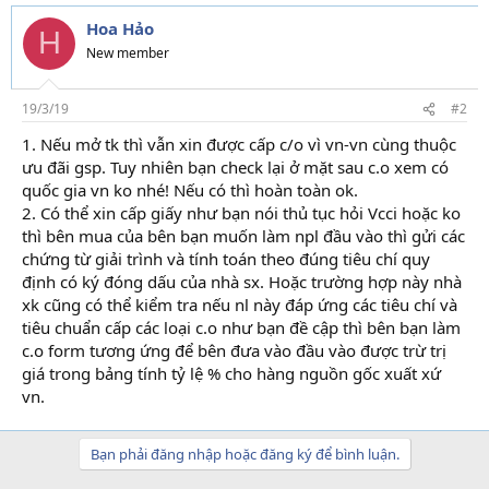
Hoa Hảo
H
New member
19/3/19
#2
1. Nếu mở tk thì vẫn xin được cấp c/o vì vn-vn cùng thuộc
ưu đãi gsp. Tuy nhiên bạn check lại ở mặt sau c.o xem có
quốc gia vn ko nhé! Nếu có thì hoàn toàn ok.
2. Có thể xin cấp giấy như bạn nói thủ tục hỏi Vcci hoặc ko
thì bên mua của bên bạn muốn làm npl đầu vào thì gửi các
chứng từ giải trình và tính toán theo đúng tiêu chí quy
định có ký đóng dấu của nhà sx. Hoặc trường hợp này nhà
xk cũng có thể kiểm tra nếu nl này đáp ứng các tiêu chí và
tiêu chuẩn cấp các loại c.o như bạn đề cập thì bên bạn làm
c.o form tương ứng để bên đưa vào đầu vào được trừ trị
giá trong bảng tính tỷ lệ % cho hàng nguồn gốc xuất xứ
vn.
học kế toán online
Bạn phải đăng nhập hoặc đăng ký để bình luận.