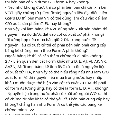
thì bên bán có xin được C/O form A hay không?
- Nếu như không được thì có phải bên bán chỉ cần xin bên
VCCI giấy chứng từ ( Certificate) nguyên liệu đạt điều kiện
GSP's EU thì bên mua VN có thể dùng làm đầu vào để làm
C/O xuất sản phẩm đi EU hay không?
như vậy khi làm bảng kê NVL dùng sản xuất sản phẩm thì
nguyên liệu đó được đặt vào cột có xuất xứ phải không?
- Trường hợp nếu mua bán giữ 2 DN trong nước để
nguyên liệu có xuất xứ thì có phải bên bán phải cung cấp
bàng kê chứng minh theo Form A phải không?
Ngoài bảng kê thì có cần thêm chứng từ gì nữa không?
2./ - Liên quan đến các Form khác như D, E, AJ, VJ, AK, VK,
AAZN, AI: Trong bảng kê tính RVC có 1 cột là nguyên liệu
có xuất xứ FTA, như vậy có thể hiểu rằng nếu như làm C/O
xuất form AI thì nguyên liệu mua trong nước hay nhập
khẩu muốn được thể hiện vào cột có xuất xứ FTA thì phải
có form AI tương ứng, hay có thể là form E, D, AJ.. không?
- Nguyên liệu trong nước phải có xuất xứ ngoài C/O ra thì
có chứng từ nào khác có thể yêu cầu bên bán cung cấp hay
không? chẳng hạn như Form A có thể yêu cầu bảng kê
chứng minh...vv.
3./ - Bên mình sản xuất xe đạp và linh phụ kiện xe đạp (