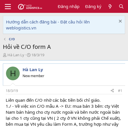
Đăng nhập
Đăng ký
Hướng dẫn cách đăng bài - Đặt câu hỏi lên
weblogistics.vn
C/O
Hỏi về C/O form A
T
N
Hà Lan Ly
18/3/19
h
g
r
à
Hà Lan Ly
e
y
H
a
g
New member
d
ử
s
i
t
18/3/19
#1
a
Liên quan đến C/O nhờ các bậc tiền bối chỉ giáo.
r
1./ - Về việc xin C/O mẫu A -> EU: mua bán 3 bên: cty Việt
t
e
Nam bán hàng cho cty nước ngoài và bên nước ngoài bán
r
lại cho 1 cty cũng tại VN ( 2 cty ở VN không phải Chế xuất),
bên mua tại VN yêu cầu làm Form A, trường hợp như vậy