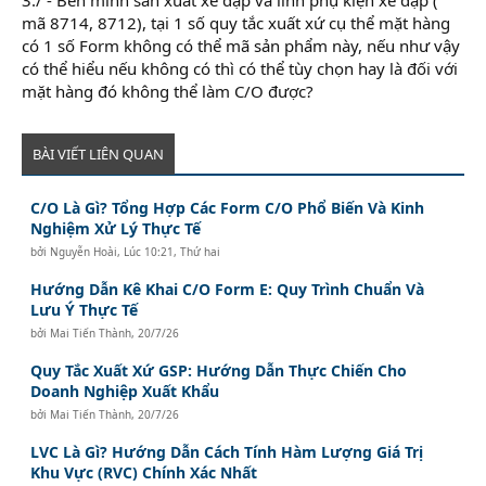
mã 8714, 8712), tại 1 số quy tắc xuất xứ cụ thể mặt hàng
có 1 số Form không có thể mã sản phẩm này, nếu như vậy
có thể hiểu nếu không có thì có thể tùy chọn hay là đối với
mặt hàng đó không thể làm C/O được?
BÀI VIẾT LIÊN QUAN
C/O Là Gì? Tổng Hợp Các Form C/O Phổ Biến Và Kinh
Nghiệm Xử Lý Thực Tế
bởi
Nguyễn Hoài
,
Lúc 10:21, Thứ hai
Hướng Dẫn Kê Khai C/O Form E: Quy Trình Chuẩn Và
Lưu Ý Thực Tế
bởi
Mai Tiến Thành
,
20/7/26
Quy Tắc Xuất Xứ GSP: Hướng Dẫn Thực Chiến Cho
Doanh Nghiệp Xuất Khẩu
bởi
Mai Tiến Thành
,
20/7/26
LVC Là Gì? Hướng Dẫn Cách Tính Hàm Lượng Giá Trị
Khu Vực (RVC) Chính Xác Nhất