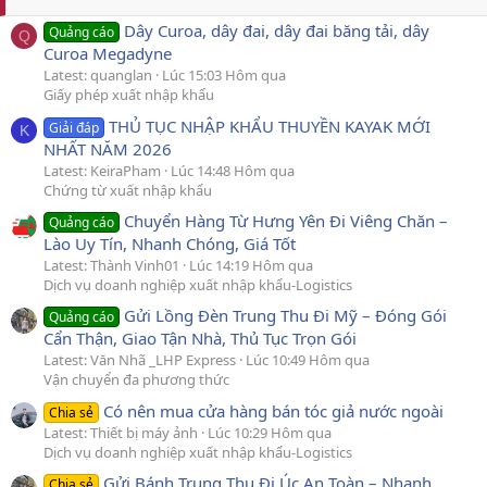
Dây Curoa, dây đai, dây đai băng tải, dây
Quảng cáo
Q
Curoa Megadyne
Latest: quanglan
Lúc 15:03 Hôm qua
Giấy phép xuất nhập khẩu
THỦ TỤC NHẬP KHẨU THUYỀN KAYAK MỚI
Giải đáp
K
NHẤT NĂM 2026
Latest: KeiraPham
Lúc 14:48 Hôm qua
Chứng từ xuất nhập khẩu
Chuyển Hàng Từ Hưng Yên Đi Viêng Chăn –
Quảng cáo
Lào Uy Tín, Nhanh Chóng, Giá Tốt
Latest: Thành Vinh01
Lúc 14:19 Hôm qua
Dịch vụ doanh nghiệp xuất nhập khẩu-Logistics
Gửi Lồng Đèn Trung Thu Đi Mỹ – Đóng Gói
Quảng cáo
Cẩn Thận, Giao Tận Nhà, Thủ Tục Trọn Gói
Latest: Văn Nhã _LHP Express
Lúc 10:49 Hôm qua
Vận chuyển đa phương thức
Có nên mua cửa hàng bán tóc giả nước ngoài
Chia sẻ
Latest: Thiết bị máy ảnh
Lúc 10:29 Hôm qua
Dịch vụ doanh nghiệp xuất nhập khẩu-Logistics
Gửi Bánh Trung Thu Đi Úc An Toàn – Nhanh
Chia sẻ