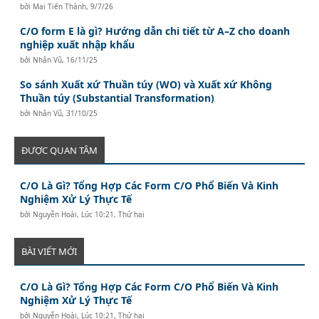
bởi
Mai Tiến Thành
,
9/7/26
C/O form E là gì? Hướng dẫn chi tiết từ A–Z cho doanh
nghiệp xuất nhập khẩu
bởi
Nhân Vũ
,
16/11/25
So sánh Xuất xứ Thuần túy (WO) và Xuất xứ Không
Thuần túy (Substantial Transformation)
bởi
Nhân Vũ
,
31/10/25
ĐƯỢC QUAN TÂM
C/O Là Gì? Tổng Hợp Các Form C/O Phổ Biến Và Kinh
Nghiệm Xử Lý Thực Tế
bởi
Nguyễn Hoài
,
Lúc 10:21, Thứ hai
BÀI VIẾT MỚI
C/O Là Gì? Tổng Hợp Các Form C/O Phổ Biến Và Kinh
Nghiệm Xử Lý Thực Tế
bởi
Nguyễn Hoài
,
Lúc 10:21, Thứ hai