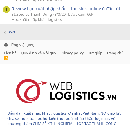
Học xuất nhập khẩu-logistics
Review học xuất nhập khẩu – logistics online ở đâu tốt
T
Started by Thành Dung
3/3/20
Lượt xem: 66K
Học xuất nhập khẩu-logistics
C/O
Tiếng Việt (VN)
Liên hệ
Quy định và Nội quy
Privacy policy
Trợ giúp
Trang chủ
R
S
S
Diễn đàn xuất nhập khẩu, logistics lớn nhất Việt Nam. Nơi giao lưu,
chia sẻ, hợp tác, học hỏi kiến thức xuất nhập khẩu, logistics. Với
phương châm CHIA SẺ KINH NGHIỆM - HỢP TÁC THÀNH CÔNG