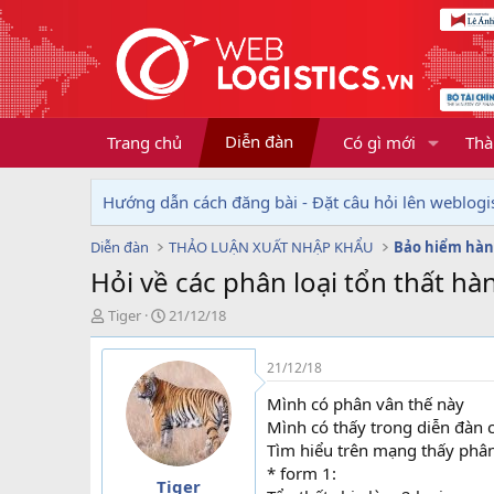
Diễn đàn
Trang chủ
Có gì mới
Thà
Hướng dẫn cách đăng bài - Đặt câu hỏi lên weblogis
Diễn đàn
THẢO LUẬN XUẤT NHẬP KHẨU
Bảo hiểm hàn
Hỏi về các phân loại tổn thất h
T
N
Tiger
21/12/18
h
g
r
à
21/12/18
e
y
a
g
Mình có phân vân thế này
d
ử
Mình có thấy trong diễn đàn có
s
i
Tìm hiểu trên mạng thấy phân 
t
* form 1:
a
Tiger
r