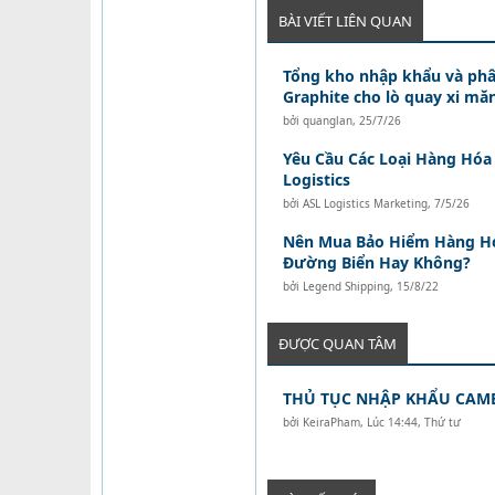
BÀI VIẾT LIÊN QUAN
Tổng kho nhập khẩu và phâ
Graphite cho lò quay xi mă
bởi
quanglan
,
25/7/26
Yêu Cầu Các Loại Hàng Hóa 
Logistics
bởi
ASL Logistics Marketing
,
7/5/26
Nên Mua Bảo Hiểm Hàng H
Đường Biển Hay Không?
bởi
Legend Shipping
,
15/8/22
ĐƯỢC QUAN TÂM
THỦ TỤC NHẬP KHẨU CAM
bởi
KeiraPham
,
Lúc 14:44, Thứ tư