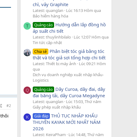
chì, vảy Graphite
Latest: quanglan
Lúc 16:13 Hôm qua
Bảo hiểm hàng hóa
Hướng dẫn lắp đồng hồ
Quảng cáo
T
áp suất chi tiết
Latest: thuylinhbilalo
Lúc 12:07 Hôm qua
Tin tức cập nhật
Phân biệt tóc giả bằng tóc
Chia sẻ
thật và tóc giả sợi tổng hợp chi tiết
Latest: Thiết bị máy ảnh
Lúc 09:21 Hôm
qua
Dịch vụ doanh nghiệp xuất nhập khẩu-
Logistics
Dây Curoa, dây đai, dây
Quảng cáo
Q
đai băng tải, dây Curoa Megadyne
Latest: quanglan
Lúc 15:03, Thứ năm
#2
Giấy phép xuất nhập khẩu
THỦ TỤC NHẬP KHẨU
thôi
Giải đáp
K
THUYỀN KAYAK MỚI NHẤT NĂM
2026
Latest: KeiraPham
Lúc 14:48, Thứ năm