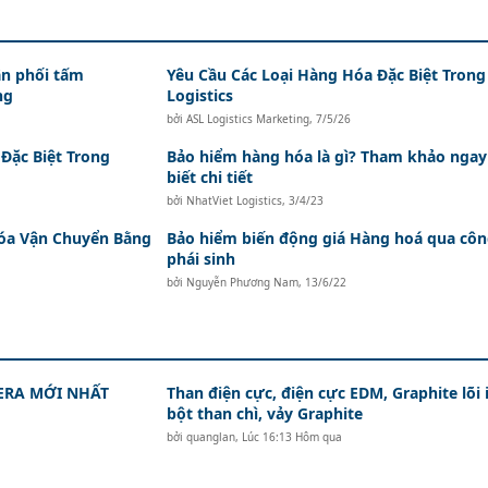
n phối tấm
Yêu Cầu Các Loại Hàng Hóa Đặc Biệt Trong
ng
Logistics
bởi
ASL Logistics Marketing
,
7/5/26
Đặc Biệt Trong
Bảo hiểm hàng hóa là gì? Tham khảo ngay
biết chi tiết
bởi
NhatViet Logistics
,
3/4/23
óa Vận Chuyển Bằng
Bảo hiểm biến động giá Hàng hoá qua côn
phái sinh
bởi
Nguyễn Phương Nam
,
13/6/22
ERA MỚI NHẤT
Than điện cực, điện cực EDM, Graphite lõi 
bột than chì, vảy Graphite
bởi
quanglan
,
Lúc 16:13 Hôm qua