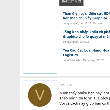
BÀI VIẾT MỚI
Than điện cực, điện cực EDM
bột than chì, vảy Graphite
bởi
quanglan
,
Lúc 16:13 Hôm qua
Tổng kho nhập khẩu và phâ
Graphite cho lò quay xi mă
bởi
quanglan
,
25/7/26
Yêu Cầu Các Loại Hàng Hóa 
Logistics
bởi
ASL Logistics Marketing
,
7/5/26
22/12/18
V
Mình thấy nhiều bạn hay lầm t
Theo mình thì form 1 là cách
Với cả cách này giúp bạn có t