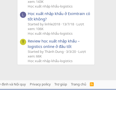
xem: 143K
Học xuất nhập khẩu-logistics
Học xuất nhập khẩu ở Eximtrain có
L
tốt không?
Started by linhle2018
13/7/18
Lượt
xem: 106K
Học xuất nhập khẩu-logistics
Review học xuất nhập khẩu –
T
logistics online ở đâu tốt
Started by Thành Dung
3/3/20
Lượt
xem: 66K
Học xuất nhập khẩu-logistics
 định và Nội quy
Privacy policy
Trợ giúp
Trang chủ
R
S
S