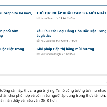
, Graphite lõi inox,
THỦ TỤC NHẬP KHẨU CAMERA MỚI NHẤT
bởi
KeiraPham
,
Lúc 14:44, Thứ tư
n phối tấm
Yêu Cầu Các Loại Hàng Hóa Đặc Biệt Trong
ng
Logistics
bởi
ASL Logistics Marketing
,
7/5/26
Đặc Biệt Trong
Giải pháp tiếp thị bằng mùi hương
bởi
xnktinhdaudongtay
,
11/10/24
ưởng cái này, thực ra giá trị ý nghĩa nó cũng tương tự như nhau 
 phân chia phù hợp và có nhiều người áp dụng trong thực tế hơn.
hể nhận thấy và hiểu vấn đề rõ hơn