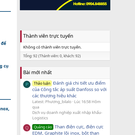
Thành viên trực tuyến
 để
Không có thành viên trực tuyến.
Tổng: 92 (Thành viên: 0, khách: 92)
g cụ
Bài mới nhất
Đánh giá chi tiết ưu điểm
Thảo luận
P
của Công tắc áp suất Danfoss so với
các thương hiệu khác
Latest: Phương_bilalo
Lúc 16:58 Hôm
qua
inox,
Dịch vụ doanh nghiệp xuất nhập khẩu-
Logistics
Than điện cực, điện cực
Quảng cáo
Q
EDM, Graphite lõi inox, bột than