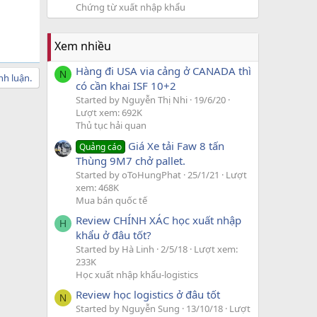
Chứng từ xuất nhập khẩu
Xem nhiều
Hàng đi USA via cảng ở CANADA thì
N
nh luận.
có cần khai ISF 10+2
Started by Nguyễn Thị Nhi
19/6/20
Lượt xem: 692K
Thủ tục hải quan
Giá Xe tải Faw 8 tấn
Quảng cáo
Thùng 9M7 chở pallet.
Started by oToHungPhat
25/1/21
Lượt
xem: 468K
Mua bán quốc tế
Review CHÍNH XÁC học xuất nhập
H
khẩu ở đâu tốt?
Started by Hà Linh
2/5/18
Lượt xem:
233K
Học xuất nhập khẩu-logistics
Review học logistics ở đâu tốt
N
Started by Nguyễn Sung
13/10/18
Lượt