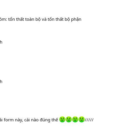
ồm: tổn thất toàn bộ và tổn thất bộ phận
nh
nh
cái form này, cái nào đúng thế
/////