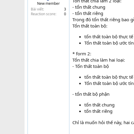
Tổn thất chia làm 2 loại:
New member
t
- tổn thất chung
Bài viết
3
e
- tổn thất riêng
Reaction score
0
r
Trong đó tổn thất riêng bao g
Tổn thất toàn bộ:
tổn thất toàn bộ thực tế
Tổn thất toàn bộ ước tí
* form 2:
Tổn thất chia làm hai loại:
- Tổn thất toàn bộ
tổn thất toàn bộ thực tế
Tổn thất toàn bộ ước tí
- tổn thất bộ phận
tổn thất chung
tổn thất riêng
Chỉ là muốn hỏi thế này, hai 