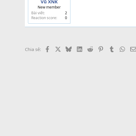
Vũ XNK
New member
Bài viết
2
Reaction score
0
Facebook
X
Bluesky
LinkedIn
Reddit
Pinterest
Tumblr
What
Chia sẻ: