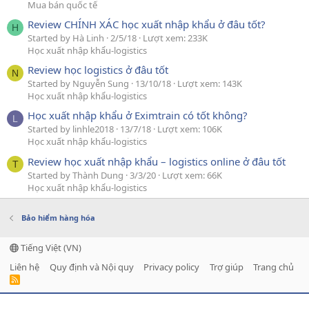
Mua bán quốc tế
Review CHÍNH XÁC học xuất nhập khẩu ở đâu tốt?
H
Started by Hà Linh
2/5/18
Lượt xem: 233K
Học xuất nhập khẩu-logistics
Review học logistics ở đâu tốt
N
Started by Nguyễn Sung
13/10/18
Lượt xem: 143K
Học xuất nhập khẩu-logistics
Học xuất nhập khẩu ở Eximtrain có tốt không?
L
Started by linhle2018
13/7/18
Lượt xem: 106K
Học xuất nhập khẩu-logistics
Review học xuất nhập khẩu – logistics online ở đâu tốt
T
Started by Thành Dung
3/3/20
Lượt xem: 66K
Học xuất nhập khẩu-logistics
Bảo hiểm hàng hóa
Tiếng Việt (VN)
Liên hệ
Quy định và Nội quy
Privacy policy
Trợ giúp
Trang chủ
R
S
S