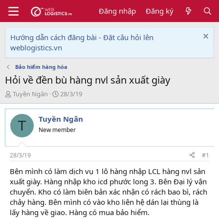
Đăng nhập
Đăng ký
Hướng dẫn cách đăng bài - Đặt câu hỏi lên
weblogistics.vn
Bảo hiểm hàng hóa
Hỏi về đền bù hàng nvl sản xuất giày
T
N
Tuyền Ngân
28/3/19
h
g
r
à
Tuyền Ngân
e
y
T
a
g
New member
d
ử
s
i
t
28/3/19
#1
a
Bên mình có làm dịch vụ 1 lô hàng nhập LCL hàng nvl sản
r
xuất giày. Hàng nhập kho icd phước long 3. Bên Đại lý vận
t
e
chuyển. Kho có làm biên bản xác nhận có rách bao bì, rách
r
chảy hàng. Bên mình có vào kho liên hệ dán lại thùng là
lấy hàng về giao. Hàng có mua bảo hiểm.