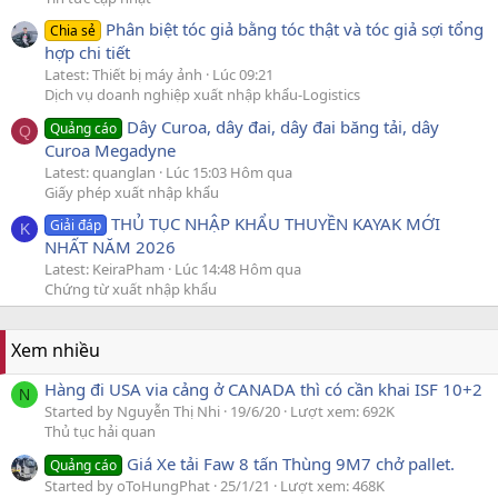
Phân biệt tóc giả bằng tóc thật và tóc giả sợi tổng
Chia sẻ
hợp chi tiết
Latest: Thiết bị máy ảnh
Lúc 09:21
Dịch vụ doanh nghiệp xuất nhập khẩu-Logistics
Dây Curoa, dây đai, dây đai băng tải, dây
Quảng cáo
Q
Curoa Megadyne
Latest: quanglan
Lúc 15:03 Hôm qua
Giấy phép xuất nhập khẩu
THỦ TỤC NHẬP KHẨU THUYỀN KAYAK MỚI
Giải đáp
K
NHẤT NĂM 2026
Latest: KeiraPham
Lúc 14:48 Hôm qua
Chứng từ xuất nhập khẩu
Xem nhiều
Hàng đi USA via cảng ở CANADA thì có cần khai ISF 10+2
N
Started by Nguyễn Thị Nhi
19/6/20
Lượt xem: 692K
Thủ tục hải quan
Giá Xe tải Faw 8 tấn Thùng 9M7 chở pallet.
Quảng cáo
Started by oToHungPhat
25/1/21
Lượt xem: 468K