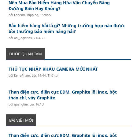
Nên Mua Bảo Hiểm Hàng Hóa Vận Chuyển Bằng
Đường Biển Hay Không?
bởi
Legend Shipping
,
15/8/22
Bảo hiểm hàng hải là gì? Những trường hợp nào được
bồi thường bảo hiểm hằng hải?
bởi
asl_logistics
,
21/4/22
ĐƯỢC QUAN TÂM
THỦ TỤC NHẬP KHẨU CAMERA MỚI NHẤT
bởi
KeiraPham
,
Lúc 14:44, Thứ tư
Than điện cực, điện cực EDM, Graphite lõi inox, bột
than chì, vảy Graphite
bởi
quanglan
,
Lúc 16:13
BÀI VIẾT MỚI
Than điện cực, điện cực EDM, Graphite lõi inox, bột