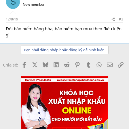
S
New member
12/8/19
#3
Đòi bảo hiểm hàng hóa, bảo hiểm bạn mua theo điều kiện
gì
Bạn phải đăng nhập hoặc đăng ký để bình luận.
Facebook
X
Bluesky
LinkedIn
Reddit
Pinterest
Tumblr
WhatsApp
Email
Li
Chia sẻ: