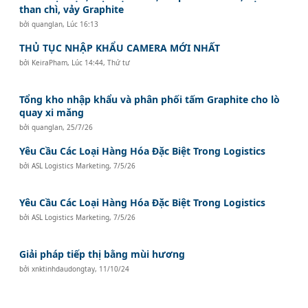
than chì, vảy Graphite
bởi
quanglan
,
Lúc 16:13
THỦ TỤC NHẬP KHẨU CAMERA MỚI NHẤT
bởi
KeiraPham
,
Lúc 14:44, Thứ tư
Tổng kho nhập khẩu và phân phối tấm Graphite cho lò
quay xi măng
bởi
quanglan
,
25/7/26
Yêu Cầu Các Loại Hàng Hóa Đặc Biệt Trong Logistics
bởi
ASL Logistics Marketing
,
7/5/26
Yêu Cầu Các Loại Hàng Hóa Đặc Biệt Trong Logistics
bởi
ASL Logistics Marketing
,
7/5/26
Giải pháp tiếp thị bằng mùi hương
bởi
xnktinhdaudongtay
,
11/10/24