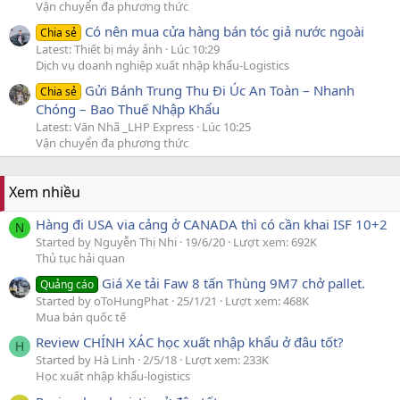
Vận chuyển đa phương thức
Có nên mua cửa hàng bán tóc giả nước ngoài
Chia sẻ
Latest: Thiết bị máy ảnh
Lúc 10:29
Dịch vụ doanh nghiệp xuất nhập khẩu-Logistics
Gửi Bánh Trung Thu Đi Úc An Toàn – Nhanh
Chia sẻ
Chóng – Bao Thuế Nhập Khẩu
Latest: Văn Nhã _LHP Express
Lúc 10:25
Vận chuyển đa phương thức
Xem nhiều
Hàng đi USA via cảng ở CANADA thì có cần khai ISF 10+2
N
Started by Nguyễn Thị Nhi
19/6/20
Lượt xem: 692K
Thủ tục hải quan
Giá Xe tải Faw 8 tấn Thùng 9M7 chở pallet.
Quảng cáo
Started by oToHungPhat
25/1/21
Lượt xem: 468K
Mua bán quốc tế
Review CHÍNH XÁC học xuất nhập khẩu ở đâu tốt?
H
Started by Hà Linh
2/5/18
Lượt xem: 233K
Học xuất nhập khẩu-logistics