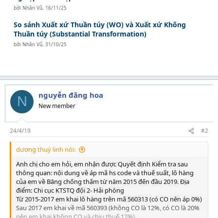
bởi
Nhân Vũ
,
16/11/25
So sánh Xuất xứ Thuần túy (WO) và Xuất xứ Không
Thuần túy (Substantial Transformation)
bởi
Nhân Vũ
,
31/10/25
nguyễn đăng hoa
N
New member
24/4/19
#2
dương thuỳ linh nói:
Anh chị cho em hỏi, em nhận được Quyết định Kiểm tra sau
thông quan: nội dung về áp mã hs code và thuế suất, lô hàng
của em về Băng chống thấm từ năm 2015 đến đầu 2019. Địa
điểm: Chi cục KTSTQ đội 2- Hải phòng
Từ 2015-2017 em khai lô hàng trên mã 560313 (có CO nên áp 0%)
Sau 2017 em khai về mã 560393 (không CO là 12%, có CO là 20%
nên em khai không CO và chịu thuế 12%)