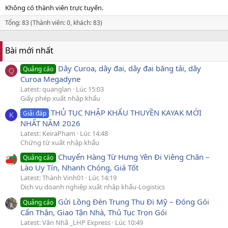
Không có thành viên trực tuyến.
Tổng: 83 (Thành viên: 0, khách: 83)
Bài mới nhất
Dây Curoa, dây đai, dây đai băng tải, dây
Quảng cáo
Q
Curoa Megadyne
Latest: quanglan
Lúc 15:03
Giấy phép xuất nhập khẩu
THỦ TỤC NHẬP KHẨU THUYỀN KAYAK MỚI
Giải đáp
K
NHẤT NĂM 2026
Latest: KeiraPham
Lúc 14:48
Chứng từ xuất nhập khẩu
Chuyển Hàng Từ Hưng Yên Đi Viêng Chăn –
Quảng cáo
Lào Uy Tín, Nhanh Chóng, Giá Tốt
Latest: Thành Vinh01
Lúc 14:19
Dịch vụ doanh nghiệp xuất nhập khẩu-Logistics
Gửi Lồng Đèn Trung Thu Đi Mỹ – Đóng Gói
Quảng cáo
Cẩn Thận, Giao Tận Nhà, Thủ Tục Trọn Gói
Latest: Văn Nhã _LHP Express
Lúc 10:49