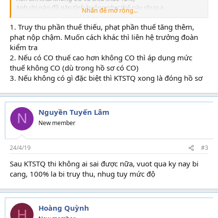
Anh chị nào đã gặp tình huống như thế này chưa ạ,
Nhấn để mở rộng...
- Có phải nộp 100% tiền truy thu + phạt hay có cách giải quyết
khác ổn hơn ạ
1. Truy thu phần thuế thiếu, phạt phần thuế tăng thêm,
- Nếu bẻ và phạt về mã 560393, em rút CO có được không (nếu k
phạt nộp chậm. Muốn cách khác thì liên hệ trưởng đoàn
rút CO, em bị phạt lên 20%)
kiểm tra
- Xử xong KTSTQ là đóng sổ, có bị sờ lại nữa không ạ
2. Nếu có CO thuế cao hơn không CO thì áp dụng mức
- Kinh nghiệm nào cho em xin tư vấn
thuế không CO (dù trong hồ sơ có CO)
Em cảm ơn cả nhà
3. Nếu không có gì đặc biệt thì KTSTQ xong là đóng hồ sơ
Nguyền Tuyến Lâm
N
New member
24/4/19
#3
Sau KTSTQ thi không ai sai được nữa, vuot qua ky nay bi
cang, 100% la bi truy thu, nhug tuy mức độ
Hoàng Quỳnh
H