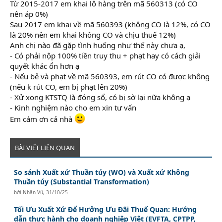
Từ 2015-2017 em khai lô hàng trên mã 560313 (có CO
nên áp 0%)
Sau 2017 em khai về mã 560393 (không CO là 12%, có CO
là 20% nên em khai không CO và chịu thuế 12%)
Anh chị nào đã gặp tình huống như thế này chưa ạ,
- Có phải nộp 100% tiền truy thu + phạt hay có cách giải
quyết khác ổn hơn ạ
- Nếu bẻ và phạt về mã 560393, em rút CO có được không
(nếu k rút CO, em bị phạt lên 20%)
- Xử xong KTSTQ là đóng sổ, có bị sờ lại nữa không ạ
- Kinh nghiệm nào cho em xin tư vấn
Em cảm ơn cả nhà
BÀI VIẾT LIÊN QUAN
So sánh Xuất xứ Thuần túy (WO) và Xuất xứ Không
Thuần túy (Substantial Transformation)
bởi
Nhân Vũ
,
31/10/25
Tối Ưu Xuất Xứ Để Hưởng Ưu Đãi Thuế Quan: Hướng
dẫn thực hành cho doanh nghiệp Việt (EVFTA, CPTPP,