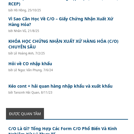
RCEP)
bởi
Hồ Hồng
,
25/10/25
Vì Sao Cần Học Về C/O – Giấy Chứng Nhận Xuất Xứ
Hàng Hóa?
bởi
Nhân Vũ
,
21/8/25
KHÓA HỌC CHỨNG NHẬN XUẤT XỨ HÀNG HÓA (C/O)
CHUYÊN SÂU
bởi
Lê Hoàng Anh
,
7/2/25
Hỏi về CO nhập khẩu
bởi
Lê Ngọc Vân Phụng
,
7/6/24
Kéo cont + hải quan hàng nhập khẩu và xuất khẩu
bởi
Tansinh Hải Quan
,
8/11/23
ĐƯỢC QUAN TÂM
C/O Là Gì? Tổng Hợp Các Form C/O Phổ Biến Và Kinh