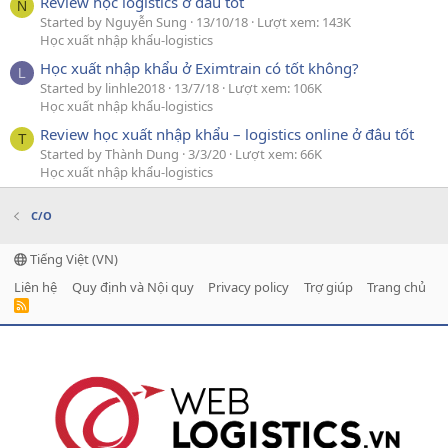
Review học logistics ở đâu tốt
N
Started by Nguyễn Sung
13/10/18
Lượt xem: 143K
Học xuất nhập khẩu-logistics
Học xuất nhập khẩu ở Eximtrain có tốt không?
L
Started by linhle2018
13/7/18
Lượt xem: 106K
Học xuất nhập khẩu-logistics
Review học xuất nhập khẩu – logistics online ở đâu tốt
T
Started by Thành Dung
3/3/20
Lượt xem: 66K
Học xuất nhập khẩu-logistics
C/O
Tiếng Việt (VN)
Liên hệ
Quy định và Nội quy
Privacy policy
Trợ giúp
Trang chủ
R
S
S