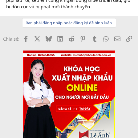
bị dồn cục và bị phạt mới thành chuyện
Bạn phải đăng nhập hoặc đăng ký để bình luận.
Facebook
X
Bluesky
LinkedIn
Reddit
Pinterest
Tumblr
WhatsApp
Email
Li
Chia sẻ: