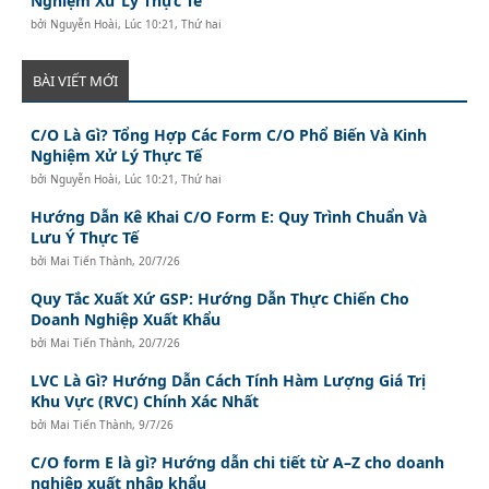
Nghiệm Xử Lý Thực Tế
bởi
Nguyễn Hoài
,
Lúc 10:21, Thứ hai
BÀI VIẾT MỚI
C/O Là Gì? Tổng Hợp Các Form C/O Phổ Biến Và Kinh
Nghiệm Xử Lý Thực Tế
bởi
Nguyễn Hoài
,
Lúc 10:21, Thứ hai
Hướng Dẫn Kê Khai C/O Form E: Quy Trình Chuẩn Và
Lưu Ý Thực Tế
bởi
Mai Tiến Thành
,
20/7/26
Quy Tắc Xuất Xứ GSP: Hướng Dẫn Thực Chiến Cho
Doanh Nghiệp Xuất Khẩu
bởi
Mai Tiến Thành
,
20/7/26
LVC Là Gì? Hướng Dẫn Cách Tính Hàm Lượng Giá Trị
Khu Vực (RVC) Chính Xác Nhất
bởi
Mai Tiến Thành
,
9/7/26
C/O form E là gì? Hướng dẫn chi tiết từ A–Z cho doanh
nghiệp xuất nhập khẩu