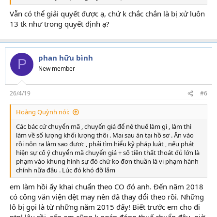
Vẫn có thể giải quyết được ạ, chứ k chắc chắn là bị xử luôn
13 tk như trong quyết định ạ?
phan hữu bình
P
New member
26/4/19
#6
Hoàng Quỳnh nói:
Các bác cứ chuyển mã , chuyển giá để né thuế làm gì , làm thì
làm về số lượng khối lượng thôi . Mai sau án tại hồ sơ . Ăn vào
rồi nôn ra làm sao được , phải tìm hiểu kỹ pháp luật , nếu phát
hiện sự cố ý chuyển mã chuyển giá + số tiền thất thoát đủ lớn là
phạm vào khung hình sự đó chứ ko đơn thuần là vi phạm hành
chính nữa đâu . Lúc đó khó đỡ lắm
em làm hồi ấy khai chuẩn theo CO đó anh. Đến năm 2018
có công văn viện dệt may nên đã thay đổi theo rồi. Những
lô bị gọi là từ những năm 2015 đấy! Biết trước em cho đi
ptpl lâu rồi, sếp em cũng k ngán đóng thuế chuẩn đâu, giờ