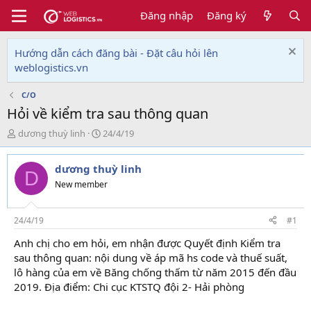
Đăng nhập
Đăng ký
Hướng dẫn cách đăng bài - Đặt câu hỏi lên
weblogistics.vn
C/O
Hỏi về kiểm tra sau thông quan
T
N
dương thuỳ linh
24/4/19
h
g
r
à
dương thuỳ linh
e
y
D
a
g
New member
d
ử
s
i
t
24/4/19
#1
a
Anh chị cho em hỏi, em nhận được Quyết định Kiểm tra
r
sau thông quan: nội dung về áp mã hs code và thuế suất,
t
e
lô hàng của em về Băng chống thấm từ năm 2015 đến đầu
r
2019. Địa điểm: Chi cục KTSTQ đội 2- Hải phòng
khóa học
thanh toán quốc tế