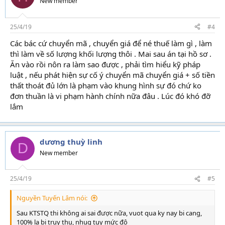
New member
25/4/19
#4
Các bác cứ chuyển mã , chuyển giá để né thuế làm gì , làm
thì làm về số lượng khối lượng thôi . Mai sau án tại hồ sơ .
Ăn vào rồi nôn ra làm sao được , phải tìm hiểu kỹ pháp
luật , nếu phát hiện sự cố ý chuyển mã chuyển giá + số tiền
thất thoát đủ lớn là phạm vào khung hình sự đó chứ ko
đơn thuần là vi phạm hành chính nữa đâu . Lúc đó khó đỡ
lắm
dương thuỳ linh
D
New member
25/4/19
#5
Nguyền Tuyến Lâm nói:
Sau KTSTQ thi không ai sai được nữa, vuot qua ky nay bi cang,
100% la bi truy thu, nhug tuy mức độ