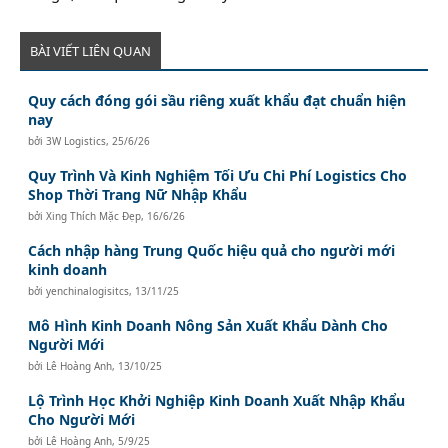
BÀI VIẾT LIÊN QUAN
Quy cách đóng gói sầu riêng xuất khẩu đạt chuẩn hiện
nay
bởi
3W Logistics
,
25/6/26
Quy Trình Và Kinh Nghiệm Tối Ưu Chi Phí Logistics Cho
Shop Thời Trang Nữ Nhập Khẩu
bởi
Xing Thích Mặc Đẹp
,
16/6/26
Cách nhập hàng Trung Quốc hiệu quả cho người mới
kinh doanh
bởi
yenchinalogisitcs
,
13/11/25
Mô Hình Kinh Doanh Nông Sản Xuất Khẩu Dành Cho
Người Mới
bởi
Lê Hoàng Anh
,
13/10/25
Lộ Trình Học Khởi Nghiệp Kinh Doanh Xuất Nhập Khẩu
Cho Người Mới
bởi
Lê Hoàng Anh
,
5/9/25