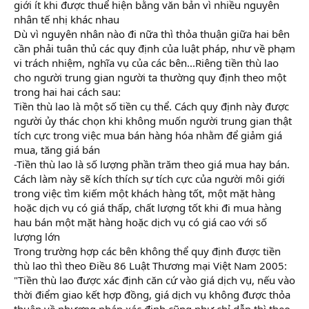
giới ít khi được thuể hiện bằng văn bản vì nhiều nguyên
nhân tế nhị khác nhau
Dù vì nguyên nhân nào đi nữa thì thỏa thuận giữa hai bên
cần phải tuân thủ các quy định của luật pháp, như về phạm
vi trách nhiệm, nghĩa vụ của các bên...Riêng tiền thù lao
cho người trung gian người ta thường quy định theo một
trong hai hai cách sau:
Tiền thù lao là một số tiền cụ thể. Cách quy định này được
người ủy thác chọn khi không muốn người trung gian thật
tích cực trong việc mua bán hàng hóa nhằm để giảm giá
mua, tăng giá bán
-Tiền thù lao là số lượng phần trăm theo giá mua hay bán.
Cách làm này sẽ kích thích sự tích cực của người môi giới
trong việc tìm kiếm một khách hàng tốt, một mặt hàng
hoặc dịch vụ có giá thấp, chất lượng tốt khi đi mua hàng
hau bán một mặt hàng hoặc dịch vụ có giá cao với số
lượng lớn
Trong trường hợp các bên không thể quy định được tiền
thù lao thì theo Điều 86 Luật Thương mại Việt Nam 2005:
"Tiền thù lao được xác định căn cứ vào giá dịch vụ, nếu vào
thời điểm giao kết hợp đồng, giá dịch vụ không được thỏa
thuận về phương pháp xác định cũng như chỉ dẫn thì theo