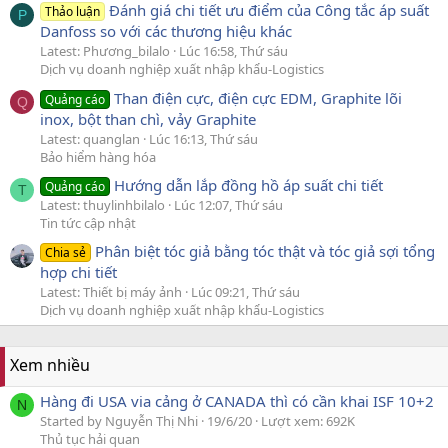
Đánh giá chi tiết ưu điểm của Công tắc áp suất
Thảo luận
P
Danfoss so với các thương hiệu khác
Latest: Phương_bilalo
Lúc 16:58, Thứ sáu
Dịch vụ doanh nghiệp xuất nhập khẩu-Logistics
Than điện cực, điện cực EDM, Graphite lõi
Quảng cáo
Q
inox, bột than chì, vảy Graphite
Latest: quanglan
Lúc 16:13, Thứ sáu
Bảo hiểm hàng hóa
Hướng dẫn lắp đồng hồ áp suất chi tiết
Quảng cáo
T
Latest: thuylinhbilalo
Lúc 12:07, Thứ sáu
Tin tức cập nhật
Phân biệt tóc giả bằng tóc thật và tóc giả sợi tổng
Chia sẻ
hợp chi tiết
Latest: Thiết bị máy ảnh
Lúc 09:21, Thứ sáu
Dịch vụ doanh nghiệp xuất nhập khẩu-Logistics
Xem nhiều
Hàng đi USA via cảng ở CANADA thì có cần khai ISF 10+2
N
Started by Nguyễn Thị Nhi
19/6/20
Lượt xem: 692K
Thủ tục hải quan