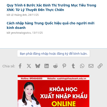
Quy Trình 6 Bước Xác Định Thị Trường Mục Tiêu Trong
XNK: Từ Lý Thuyết Đến Thực Chiến
bởi
Lê Hoàng Anh
,
24/11/25
Cách nhập hàng Trung Quốc hiệu quả cho người mới
kinh doanh
bởi
yenchinalogisitcs
,
13/11/25
Bạn phải đăng nhập hoặc đăng ký để bình luận.
Facebook
X
Bluesky
LinkedIn
Reddit
Pinterest
Tumblr
WhatsApp
Email
Li
Chia sẻ: