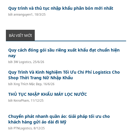
Quy trình và thủ tục nhập khẩu phân bón mới nhất
bởi
annanguyen1
,
18/3/25
BÀI VIẾT MỚI
Quy cách đóng gói sầu riêng xuất khẩu đạt chuẩn hiện
nay
bởi
3W Logistics
,
25/6/26
Quy Trình Và Kinh Nghiệm Tối Ưu Chi Phí Logistics Cho
Shop Thời Trang Nữ Nhập Khẩu
bởi
Xing Thích Mặc Đẹp
,
16/6/26
THỦ TỤC NHẬP KHẨU MÁY LỌC NƯỚC
bởi
KeiraPham
,
11/12/25
Chuyển phát nhanh quần áo: Giải pháp tối ưu cho
khách hàng gửi áo dài đi Mỹ
bởi
PTNLogistics
,
8/12/25