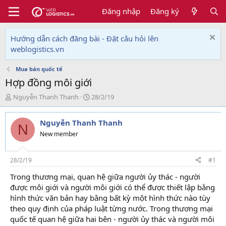
Đăng nhập
Đăng ký
Hướng dẫn cách đăng bài - Đặt câu hỏi lên
weblogistics.vn
Mua bán quốc tế
Hợp đồng môi giới
T
N
Nguyễn Thanh Thanh
28/2/19
h
g
r
à
Nguyễn Thanh Thanh
e
y
N
a
g
New member
d
ử
s
i
t
28/2/19
#1
a
Trong thương mại, quan hệ giữa người ủy thác - người
r
được môi giới và người môi giới có thể được thiết lập bằng
t
e
hình thức văn bản hay bằng bất kỳ một hình thức nào tùy
r
theo quy định của pháp luật từng nước. Trong thương mại
quốc tế quan hệ giữa hai bên - người ủy thác và người môi