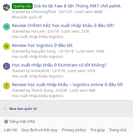
Giá Xe tải Faw 8 tấn Thùng 9M7 chở pallet.
Quảng cáo
Started by oToHungPhat
25/1/21
Lượt xem: 468K
Mua bán quốc tế
Review CHÍNH XÁC học xuất nhập khẩu ở đâu tốt?
H
Started by Hà Linh
2/5/18
Lượt xem: 237K
Học xuất nhập khẩu-logistics
Review học logistics ở đâu tốt
N
Started by Nguyễn Sung
13/10/18
Lượt xem: 145K
Học xuất nhập khẩu-logistics
Học xuất nhập khẩu ở Eximtrain có tốt không?
L
Started by linhle2018
13/7/18
Lượt xem: 107K
Học xuất nhập khẩu-logistics
Review học xuất nhập khẩu – logistics online ở đâu tốt
T
Started by Thành Dung
3/3/20
Lượt xem: 66K
Học xuất nhập khẩu-logistics
Mua bán quốc tế
Tiếng Việt (VN)
Liên hệ
Quy định và Nội quy
Privacy policy
Trợ giúp
Trang chủ