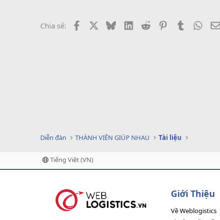
Facebook
X
Bluesky
LinkedIn
Reddit
Pinterest
Tumblr
What
Chia sẻ:
Diễn đàn
THÀNH VIÊN GIÚP NHAU
Tài liệu
Tiếng Việt (VN)
Giới Thiệu
Về Weblogistics