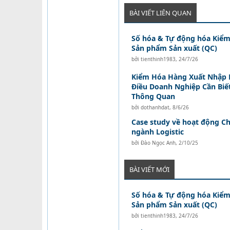
BÀI VIẾT LIÊN QUAN
Số hóa & Tự động hóa Kiểm
Sản phẩm Sản xuất (QC)
bởi
tienthinh1983
,
24/7/26
Kiểm Hóa Hàng Xuất Nhập 
Điều Doanh Nghiệp Cần Biế
Thông Quan
bởi
dothanhdat
,
8/6/26
Case study về hoạt động Ch
ngành Logistic
bởi
Đào Ngọc Anh
,
2/10/25
BÀI VIẾT MỚI
Số hóa & Tự động hóa Kiểm
Sản phẩm Sản xuất (QC)
bởi
tienthinh1983
,
24/7/26