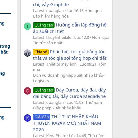
chì, vảy Graphite
Latest: quanglan
Lúc 16:13 Hôm qua
Bảo hiểm hàng hóa
ng
Hướng dẫn lắp đồng hồ
Quảng cáo
T
áp suất chi tiết
Latest: thuylinhbilalo
Lúc 12:07 Hôm qua
Tin tức cập nhật
hương
Phân biệt tóc giả bằng tóc
Chất
Chia sẻ
thật và tóc giả sợi tổng hợp chi tiết
Latest: Thiết bị máy ảnh
Lúc 09:21 Hôm
qua
áng
Dịch vụ doanh nghiệp xuất nhập khẩu-
Logistics
Dây Curoa, dây đai, dây
Quảng cáo
Q
đai băng tải, dây Curoa Megadyne
Latest: quanglan
Lúc 15:03, Thứ năm
Giấy phép xuất nhập khẩu
THỦ TỤC NHẬP KHẨU
ng
Giải đáp
K
THUYỀN KAYAK MỚI NHẤT NĂM
2026
Latest: KeiraPham
Lúc 14:48, Thứ năm