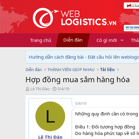
Diễn đàn
Trang chủ
Có gì mới
Thà
Hướng dẫn cách đăng bài - Đặt câu hỏi lên weblogis
Diễn đàn
THÀNH VIÊN GIÚP NHAU
Tài liệu
Hợp đồng mua sắm hàng hóa
T
N
Lê Thị Đào
5/4/19
h
g
r
à
5/4/19
e
y
L
a
g
Những quy định cần có tron
d
ử
s
i
Điều 1: Đối tượng hợp đồng
t
Do hàng hóa phức tạp về số lư
a
Lê Thị Đào
r