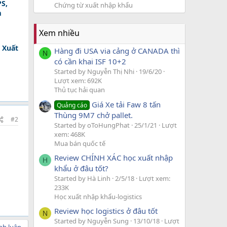
PS,
Chứng từ xuất nhập khẩu
m
Xem nhiều
 Xuất
Hàng đi USA via cảng ở CANADA thì
N
có cần khai ISF 10+2
Started by Nguyễn Thị Nhi
19/6/20
Lượt xem: 692K
Thủ tục hải quan
Giá Xe tải Faw 8 tấn
Quảng cáo
Thùng 9M7 chở pallet.
#2
Started by oToHungPhat
25/1/21
Lượt
xem: 468K
Mua bán quốc tế
Review CHÍNH XÁC học xuất nhập
H
khẩu ở đâu tốt?
Started by Hà Linh
2/5/18
Lượt xem:
233K
Học xuất nhập khẩu-logistics
Review học logistics ở đâu tốt
N
Started by Nguyễn Sung
13/10/18
Lượt
nh luận.