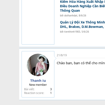
Kiểm Hóa Hàng Xuất Nhập 
Điều Doanh Nghiệp Cần Biế
Thông Quan
bởi
dothanhdat
,
8/6/26
Quản Lý Đội Xe Thông Minh:
DHL, Brakes, D.M.Bowman,
bởi
tienthinh1983
,
5/6/26
21/8/19
Chào bạn, bạn có thể cho mì
Thanh iu
New member
Bài viết
3
Reaction score
1