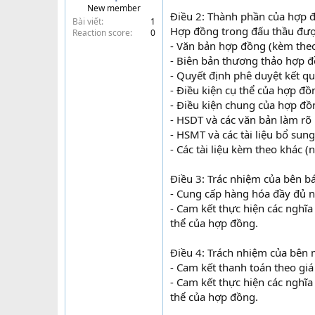
New member
t
Điều 2: Thành phần của hợp 
Bài viết
1
e
Hợp đồng trong đấu thầu được
Reaction score
0
r
- Văn bản hợp đồng (kèm theo
- Biên bản thương thảo hợp 
- Quyết định phê duyệt kết q
- Điều kiện cụ thể của hợp đồ
- Điều kiện chung của hợp đồ
- HSDT và các văn bản làm rõ
- HSMT và các tài liệu bổ sun
- Các tài liệu kèm theo khác (
Điều 3: Trác nhiệm của bên b
- Cung cấp hàng hóa đầy đủ n
- Cam kết thực hiện các nghĩa
thể của hợp đồng.
Điều 4: Trách nhiệm của bên
- Cam kết thanh toán theo giá
- Cam kết thực hiện các nghĩa
thể của hợp đồng.