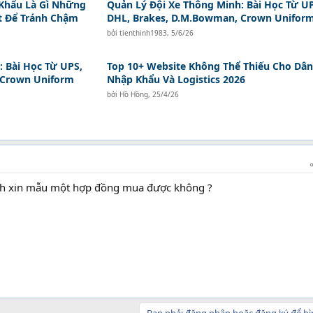
Khẩu Là Gì Những
Quản Lý Đội Xe Thông Minh: Bài Học Từ U
t Để Tránh Chậm
DHL, Brakes, D.M.Bowman, Crown Unifor
bởi
tienthinh1983
,
5/6/26
 Bài Học Từ UPS,
Top 10+ Website Không Thể Thiếu Cho Dân
 Crown Uniform
Nhập Khẩu Và Logistics 2026
bởi
Hồ Hồng
,
25/4/26
nh xin mẫu một hợp đồng mua được không ?
Bạn phải đăng nhập hoặc đăng ký để bì