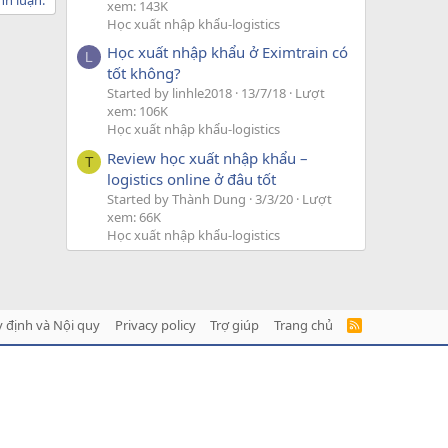
xem: 143K
Học xuất nhập khẩu-logistics
Học xuất nhập khẩu ở Eximtrain có
L
tốt không?
Started by linhle2018
13/7/18
Lượt
xem: 106K
Học xuất nhập khẩu-logistics
Review học xuất nhập khẩu –
T
logistics online ở đâu tốt
Started by Thành Dung
3/3/20
Lượt
xem: 66K
Học xuất nhập khẩu-logistics
 định và Nội quy
Privacy policy
Trợ giúp
Trang chủ
R
S
S