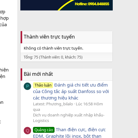
hợp
 hợp
 của
Thành viên trực tuyến
Không có thành viên trực tuyến.
Tổng: 75 (Thành viên: 0, khách: 75)
hiện
Bài mới nhất
iện
Đánh giá chi tiết ưu điểm
Thảo luận
P
của Công tắc áp suất Danfoss so với
các thương hiệu khác
ạn
Latest: Phương_bilalo
Lúc 16:58 Hôm
qua
Dịch vụ doanh nghiệp xuất nhập khẩu-
Logistics
c
Than điện cực, điện cực
Quảng cáo
Q
EDM, Graphite lõi inox, bột than