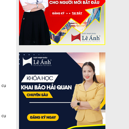
 cụ
 cụ