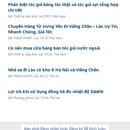
Phân biệt tóc giả bằng tóc thật và tóc giả sợi tổng hợp
chi tiết
bởi
Thiết bị máy ảnh
,
Lúc 09:21 Hôm qua
Chuyển Hàng Từ Hưng Yên Đi Viêng Chăn – Lào Uy Tín,
Nhanh Chóng, Giá Tốt
bởi
Thành Vinh01
,
Lúc 14:19, Thứ năm
Có nên mua cửa hàng bán tóc giả nước ngoài
bởi
Thiết bị máy ảnh
,
Lúc 10:29, Thứ năm
Nhà xe đi Lào có kho ở Hà Nội và Viêng Chăn.
bởi
Thành Vinh01
,
Lúc 09:12, Thứ tư
Lợi ích khi sử dụng đồng hồ đo nhiệt độ DAWN
bởi
Phương_bilalo
,
Lúc 15:59, Thứ ba
Bạn phải đăng nhập hoặc đăng ký để bình luận.