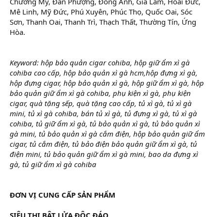
Chương Mỹ, Đan Phượng, Đông Anh, Gia Lâm, Hoài Đức,
Mê Linh, Mỹ Đức, Phú Xuyên, Phúc Thọ, Quốc Oai, Sóc
Sơn, Thanh Oai, Thanh Trì, Thạch Thất, Thường Tín, Ứng
Hòa.
Keyword: hộp bảo quản cigar cohiba, hộp giữ ẩm xì gà
cohiba cao cấp, hộp bảo quản xì gà hcm,hộp đựng xì gà,
hộp đựng cigar, hộp bảo quản xì gà, hộp giữ ẩm xì gà, hộp
bảo quản giữ ẩm xì gà cohiba, phụ kiện xì gà, phụ kiện
cigar, quà tặng sếp, quà tặng cao cấp, tủ xì gà, tủ xì gà
mini, tủ xì gà cohiba, bán tủ xì gà, tủ đựng xì gà, tủ xì gà
cohiba, tủ giữ ẩm xì gà, tủ bảo quản xì gà, tủ bảo quản xì
gà mini, tủ bảo quản xì gà cắm điện, hộp bảo quản giữ ẩm
cigar, tủ cắm điện, tủ bảo điện bảo quản giữ ẩm xì gà, tủ
điện mini, tủ bảo quản giữ ẩm xì gà mini, bao da đựng xì
gà, tủ giữ ẩm xì gà cohiba
ĐƠN VỊ CUNG CẤP SẢN PHẨM
SIÊU THỊ BẬT LỬA ĐỘC ĐÁO