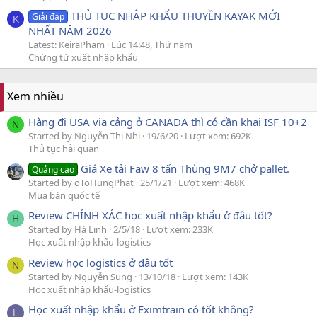
THỦ TỤC NHẬP KHẨU THUYỀN KAYAK MỚI
Giải đáp
K
NHẤT NĂM 2026
Latest: KeiraPham
Lúc 14:48, Thứ năm
Chứng từ xuất nhập khẩu
Xem nhiều
Hàng đi USA via cảng ở CANADA thì có cần khai ISF 10+2
N
Started by Nguyễn Thị Nhi
19/6/20
Lượt xem: 692K
Thủ tục hải quan
Giá Xe tải Faw 8 tấn Thùng 9M7 chở pallet.
Quảng cáo
Started by oToHungPhat
25/1/21
Lượt xem: 468K
Mua bán quốc tế
Review CHÍNH XÁC học xuất nhập khẩu ở đâu tốt?
H
Started by Hà Linh
2/5/18
Lượt xem: 233K
Học xuất nhập khẩu-logistics
Review học logistics ở đâu tốt
N
Started by Nguyễn Sung
13/10/18
Lượt xem: 143K
Học xuất nhập khẩu-logistics
Học xuất nhập khẩu ở Eximtrain có tốt không?
L