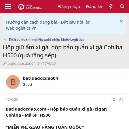
Đăng nhập
Đăng ký
Hướng dẫn cách đăng bài - Đặt câu hỏi lên
weblogistics.vn
Dịch vụ doanh nghiệp xuất nhập khẩu-Logistics
Hộp giữ ẩm xì gà, hộp bảo quản xì gà Cohiba
H500 (quà tặng sếp)
T
N
batluadocdao04
17/4/20
h
g
r
à
batluadocdao04
e
y
B
a
g
Guest
d
ử
s
i
t
17/4/20
#1
a
Batluadocdao.com - Hộp bảo quản xì gà (cigar)
r
Cohiba - Mã SP: H500
t
e
r
"MIỄN PHÍ GIAO HÀNG TOÀN QUỐC"