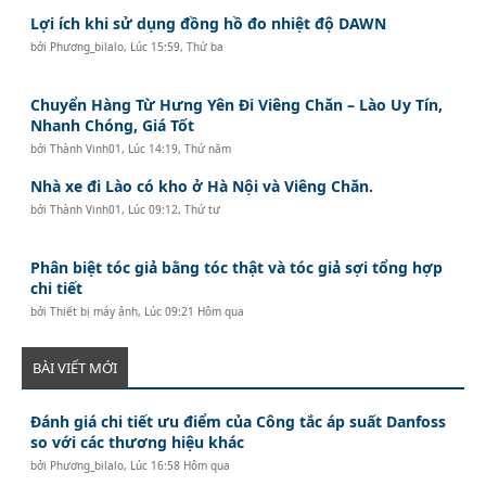
Lợi ích khi sử dụng đồng hồ đo nhiệt độ DAWN
bởi
Phương_bilalo
,
Lúc 15:59, Thứ ba
Chuyển Hàng Từ Hưng Yên Đi Viêng Chăn – Lào Uy Tín,
Nhanh Chóng, Giá Tốt
bởi
Thành Vinh01
,
Lúc 14:19, Thứ năm
Nhà xe đi Lào có kho ở Hà Nội và Viêng Chăn.
bởi
Thành Vinh01
,
Lúc 09:12, Thứ tư
Phân biệt tóc giả bằng tóc thật và tóc giả sợi tổng hợp
chi tiết
bởi
Thiết bị máy ảnh
,
Lúc 09:21 Hôm qua
BÀI VIẾT MỚI
Đánh giá chi tiết ưu điểm của Công tắc áp suất Danfoss
so với các thương hiệu khác
bởi
Phương_bilalo
,
Lúc 16:58 Hôm qua