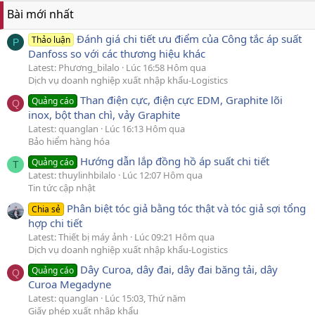
Bài mới nhất
Đánh giá chi tiết ưu điểm của Công tắc áp suất
Thảo luận
P
Danfoss so với các thương hiệu khác
Latest: Phương_bilalo
Lúc 16:58 Hôm qua
Dịch vụ doanh nghiệp xuất nhập khẩu-Logistics
Than điện cực, điện cực EDM, Graphite lõi
Quảng cáo
Q
inox, bột than chì, vảy Graphite
Latest: quanglan
Lúc 16:13 Hôm qua
Bảo hiểm hàng hóa
Hướng dẫn lắp đồng hồ áp suất chi tiết
Quảng cáo
T
Latest: thuylinhbilalo
Lúc 12:07 Hôm qua
Tin tức cập nhật
Phân biệt tóc giả bằng tóc thật và tóc giả sợi tổng
Chia sẻ
hợp chi tiết
Latest: Thiết bị máy ảnh
Lúc 09:21 Hôm qua
Dịch vụ doanh nghiệp xuất nhập khẩu-Logistics
Dây Curoa, dây đai, dây đai băng tải, dây
Quảng cáo
Q
Curoa Megadyne
Latest: quanglan
Lúc 15:03, Thứ năm
Giấy phép xuất nhập khẩu