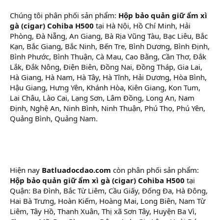
Chúng tôi phân phối sản phẩm:
Hộp bảo quản giữ ẩm xì
gà (cigar) Cohiba H500
tại Hà Nội, Hồ Chí Minh, Hải
Phòng, Đà Nẵng, An Giang, Bà Rịa Vũng Tàu, Bạc Liêu, Bắc
Kạn, Bắc Giang, Bắc Ninh, Bến Tre, Bình Dương, Bình Định,
Bình Phước, Bình Thuận, Cà Mau, Cao Bằng, Cần Thơ, Đắk
Lắk, Đắk Nông, Điện Biên, Đồng Nai, Đồng Tháp, Gia Lai,
Hà Giang, Hà Nam, Hà Tây, Hà Tĩnh, Hải Dương, Hòa Bình,
Hậu Giang, Hưng Yên, Khánh Hòa, Kiên Giang, Kon Tum,
Lai Châu, Lào Cai, Lạng Sơn, Lâm Đồng, Long An, Nam
Định, Nghệ An, Ninh Bình, Ninh Thuận, Phú Thọ, Phú Yên,
Quảng Bình, Quảng Nam.
Hiện nay
Batluadocdao.com
còn phân phối sản phẩm:
Hộp bảo quản giữ ẩm xì gà (cigar) Cohiba H500
tại
Quận: Ba Đình, Bắc Từ Liêm, Cầu Giấy, Đống Đa, Hà Đông,
Hai Bà Trưng, Hoàn Kiếm, Hoàng Mai, Long Biên, Nam Từ
Liêm, Tây Hồ, Thanh Xuân, Thị xã Sơn Tây, Huyện Ba Vì,