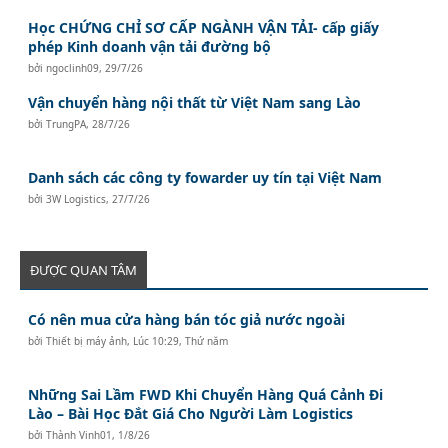
Học CHỨNG CHỈ SƠ CẤP NGÀNH VẬN TẢI- cấp giấy
phép Kinh doanh vận tải đường bộ
bởi
ngoclinh09
,
29/7/26
Vận chuyển hàng nội thất từ Việt Nam sang Lào
bởi
TrungPA
,
28/7/26
Danh sách các công ty fowarder uy tín tại Việt Nam
bởi
3W Logistics
,
27/7/26
ĐƯỢC QUAN TÂM
Có nên mua cửa hàng bán tóc giả nước ngoài
bởi
Thiết bị máy ảnh
,
Lúc 10:29, Thứ năm
Những Sai Lầm FWD Khi Chuyển Hàng Quá Cảnh Đi
Lào – Bài Học Đắt Giá Cho Người Làm Logistics
bởi
Thành Vinh01
,
1/8/26