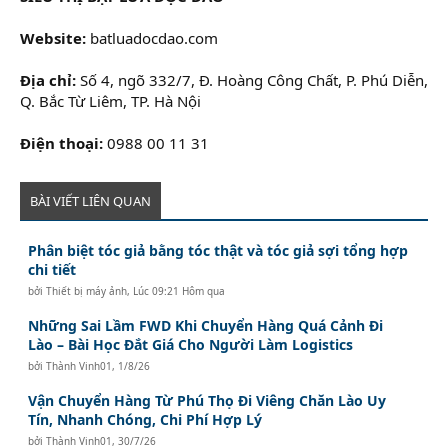
Website:
batluadocdao.com
Địa chỉ:
Số 4, ngõ 332/7, Đ. Hoàng Công Chất, P. Phú Diễn,
Q. Bắc Từ Liêm, TP. Hà Nội
Điện thoại:
0988 00 11 31
BÀI VIẾT LIÊN QUAN
Phân biệt tóc giả bằng tóc thật và tóc giả sợi tổng hợp
chi tiết
bởi
Thiết bị máy ảnh
,
Lúc 09:21 Hôm qua
Những Sai Lầm FWD Khi Chuyển Hàng Quá Cảnh Đi
Lào – Bài Học Đắt Giá Cho Người Làm Logistics
bởi
Thành Vinh01
,
1/8/26
Vận Chuyển Hàng Từ Phú Thọ Đi Viêng Chăn Lào Uy
Tín, Nhanh Chóng, Chi Phí Hợp Lý
bởi
Thành Vinh01
,
30/7/26