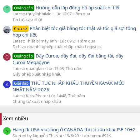
Hướng dẫn lắp đồng hồ áp suất chi tiết
Quảng cáo
T
Latest: thuylinhbilalo
Lúc 12:07 Hôm qua
Tin tức cập nhật
Phân biệt tóc giả bằng tóc thật và tóc giả sợi tổng
Chia sẻ
hợp chi tiết
Latest: Thiết bị máy ảnh
Lúc 09:21 Hôm qua
Dịch vụ doanh nghiệp xuất nhập khẩu-Logistics
Dây Curoa, dây đai, dây đai băng tải, dây
Quảng cáo
Q
Curoa Megadyne
Latest: quanglan
Lúc 15:03, Thứ năm
Giấy phép xuất nhập khẩu
THỦ TỤC NHẬP KHẨU THUYỀN KAYAK MỚI
Giải đáp
K
NHẤT NĂM 2026
Latest: KeiraPham
Lúc 14:48, Thứ năm
Chứng từ xuất nhập khẩu
Xem nhiều
Hàng đi USA via cảng ở CANADA thì có cần khai ISF 10+2
N
Started by Nguyễn Thị Nhi
19/6/20
Lượt xem: 692K