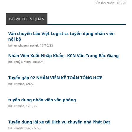
Sửa lần cuối:
14/6/20
BÀI VIẾT LIÊN QUAN
Vận chuyển Lào Việt Logistics tuyển dụng nhân viên
nội bộ
bởi
vanchuyenlaoviet
,
17/10/25
Nhân Viên Xuất Nhập Khẩu - KCN Vân Trung Bắc Giang
bởi
Thuỳ Nhung
,
10/4/25
Tuyển gấp 02 NHÂN VIÊN KẾ TOÁN TỔNG HỢP
bởi
Trimico
,
4/4/25
tuyển dụng nhân viên văn phòng
bởi
Trimico
,
17/3/25
Tuyển dụng lái xe tải Dịch vụ chuyển nhà Phát Đạt
bởi
Phatdat686
,
7/2/25