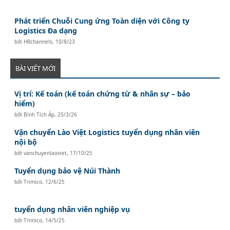
Phát triển Chuỗi Cung ứng Toàn diện với Công ty
Logistics Đa dạng
bởi
HRchannels
,
10/8/23
BÀI VIẾT MỚI
Vị trí: Kế toán (kế toán chứng từ & nhân sự – bảo
hiểm)
bởi
Bình Tích Áp
,
25/3/26
Vận chuyển Lào Việt Logistics tuyển dụng nhân viên
nội bộ
bởi
vanchuyenlaoviet
,
17/10/25
Tuyển dụng bảo vệ Núi Thành
bởi
Trimico
,
12/6/25
tuyển dụng nhân viên nghiệp vụ
bởi
Trimico
,
14/5/25