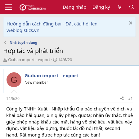
Đăng nhập
Đăng ký
Hướng dẫn cách đăng bài - Đặt câu hỏi lên
weblogistics.vn
Nhà tuyển dụng
Hợp tác và phát triển
T
N
Giabao import - export
14/6/20
h
g
r
à
Giabao import - export
e
y
G
a
g
New member
d
ử
s
i
t
14/6/20
#1
a
Công ty TNHH Xuất - Nhập khẩu Gia bảo chuyên về dịch vụ
r
khai báo hải quan; xin giấy phép, quota; nhận ủy thác, thuê
t
e
giấy phép nhập khẩu các mặt hàng về phế liệu, vật liệu xây
r
dựng, vật liệu xây dựng, thuốc lá; đồ nội thất, second
hand. Rất mong được hợp tác cùng các bạn!