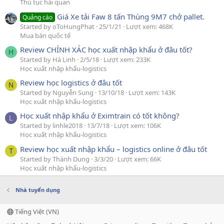
Thủ tục hải quan
Giá Xe tải Faw 8 tấn Thùng 9M7 chở pallet.
Quảng cáo
Started by oToHungPhat
25/1/21
Lượt xem: 468K
Mua bán quốc tế
Review CHÍNH XÁC học xuất nhập khẩu ở đâu tốt?
H
Started by Hà Linh
2/5/18
Lượt xem: 233K
Học xuất nhập khẩu-logistics
Review học logistics ở đâu tốt
N
Started by Nguyễn Sung
13/10/18
Lượt xem: 143K
Học xuất nhập khẩu-logistics
Học xuất nhập khẩu ở Eximtrain có tốt không?
L
Started by linhle2018
13/7/18
Lượt xem: 106K
Học xuất nhập khẩu-logistics
Review học xuất nhập khẩu – logistics online ở đâu tốt
T
Started by Thành Dung
3/3/20
Lượt xem: 66K
Học xuất nhập khẩu-logistics
Nhà tuyển dụng
Tiếng Việt (VN)