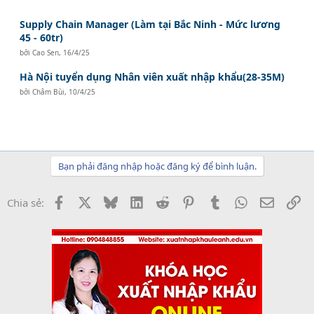
Supply Chain Manager (Làm tại Bắc Ninh - Mức lương
45 - 60tr)
bởi
Cao Sen
,
16/4/25
Hà Nội tuyển dụng Nhân viên xuất nhập khẩu(28-35M)
bởi
Châm Bùi
,
10/4/25
Bạn phải đăng nhập hoặc đăng ký để bình luận.
Facebook
X
Bluesky
LinkedIn
Reddit
Pinterest
Tumblr
WhatsApp
Email
Li
Chia sẻ: