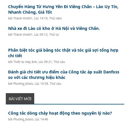
Chuyển Hàng Từ Hưng Yên Đi Viêng Chăn – Lào Uy Tín,
Nhanh Chóng, Giá Tốt
bởi
Thành Vinh01
,
Lúc 14:19, Thứ năm
Nhà xe đi Lào có kho ở Hà Nội và Viêng Chăn.
bởi
Thành Vinh01
,
Lúc 09:12, Thứ tư
Phân biệt tóc giả bằng tóc thật và tóc giả sợi tổng hợp
chi tiết
bởi
Thiết bị máy ảnh
,
Lúc 09:21, Thứ sáu
Đánh giá chi tiết ưu điểm của Công tắc áp suất Danfoss
so với các thương hiệu khác
bởi
Phương_bilalo
,
Lúc 16:58, Thứ sáu
BÀI VIẾT MỚI
Công tắc dòng chảy hoạt động theo nguyên lý nào?
bởi
Phương_bilalo
,
Lúc 14:46