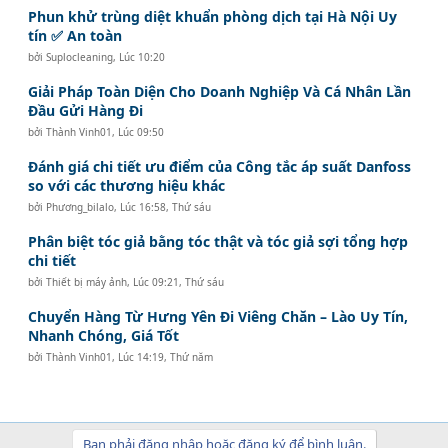
Phun khử trùng diệt khuẩn phòng dịch tại Hà Nội Uy
tín ✅ An toàn
bởi
Suplocleaning
,
Lúc 10:20
Giải Pháp Toàn Diện Cho Doanh Nghiệp Và Cá Nhân Lần
Đầu Gửi Hàng Đi
bởi
Thành Vinh01
,
Lúc 09:50
Đánh giá chi tiết ưu điểm của Công tắc áp suất Danfoss
so với các thương hiệu khác
bởi
Phương_bilalo
,
Lúc 16:58, Thứ sáu
Phân biệt tóc giả bằng tóc thật và tóc giả sợi tổng hợp
chi tiết
bởi
Thiết bị máy ảnh
,
Lúc 09:21, Thứ sáu
Chuyển Hàng Từ Hưng Yên Đi Viêng Chăn – Lào Uy Tín,
Nhanh Chóng, Giá Tốt
bởi
Thành Vinh01
,
Lúc 14:19, Thứ năm
Bạn phải đăng nhập hoặc đăng ký để bình luận.