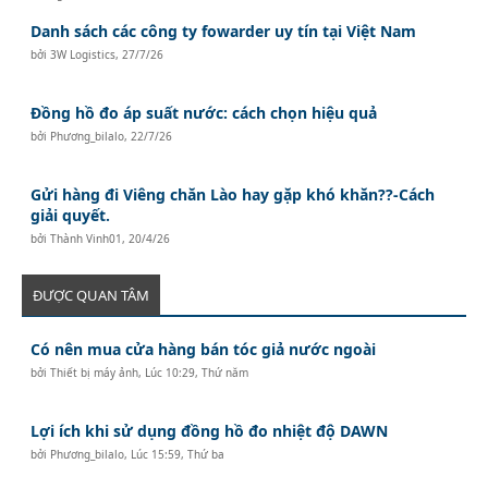
Danh sách các công ty fowarder uy tín tại Việt Nam
bởi
3W Logistics
,
27/7/26
Đồng hồ đo áp suất nước: cách chọn hiệu quả
bởi
Phương_bilalo
,
22/7/26
Gửi hàng đi Viêng chăn Lào hay gặp khó khăn??-Cách
giải quyết.
bởi
Thành Vinh01
,
20/4/26
ĐƯỢC QUAN TÂM
Có nên mua cửa hàng bán tóc giả nước ngoài
bởi
Thiết bị máy ảnh
,
Lúc 10:29, Thứ năm
Lợi ích khi sử dụng đồng hồ đo nhiệt độ DAWN
bởi
Phương_bilalo
,
Lúc 15:59, Thứ ba