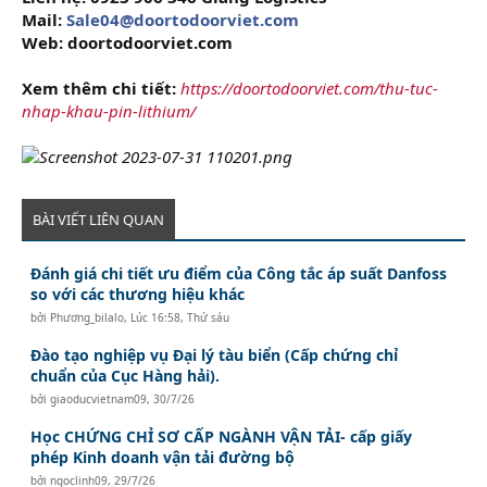
Mail:
Sale04@doortodoorviet.com
Web: doortodoorviet.com
Xem thêm chi tiết:
https://doortodoorviet.com/thu-tuc-
nhap-khau-pin-lithium/
BÀI VIẾT LIÊN QUAN
Đánh giá chi tiết ưu điểm của Công tắc áp suất Danfoss
so với các thương hiệu khác
bởi
Phương_bilalo
,
Lúc 16:58, Thứ sáu
Đào tạo nghiệp vụ Đại lý tàu biển (Cấp chứng chỉ
chuẩn của Cục Hàng hải).
bởi
giaoducvietnam09
,
30/7/26
Học CHỨNG CHỈ SƠ CẤP NGÀNH VẬN TẢI- cấp giấy
phép Kinh doanh vận tải đường bộ
bởi
ngoclinh09
,
29/7/26