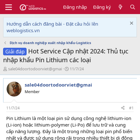
Đăng nhập
Đăng ký
Hướng dẫn cách đăng bài - Đặt câu hỏi lên
weblogistics.vn
Dịch vụ doanh nghiệp xuất nhập khẩu-Logistics
Hot Service Cập nhật 2024: Thủ tục
Giải đáp
nhập khẩu Pin Lithium các loại
T
N
sale04doortodoorviet@gmai
11/7/24
h
g
r
à
sale04doortodoorviet@gmai
e
y
a
g
Member
d
ử
s
i
t
11/7/24
#1
a
Pin Lithium là một loại pin sử dụng công nghệ lithium-ion
r
(Li-ion) hoặc lithium-polymer (Li-Po) để lưu trữ và cung
t
e
cấp năng lượng. Đây là một trong những loại pin phổ biến
r
nhất và được sử dụng rộng rãi trong nhiều thiết bị di động