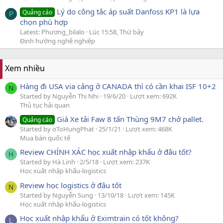
Lý do công tắc áp suất Danfoss KP1 là lựa
Quảng cáo
P
chọn phù hợp
Latest: Phương_bilalo
Lúc 15:58, Thứ bảy
Định hướng nghề nghiệp
Xem nhiều
Hàng đi USA via cảng ở CANADA thì có cần khai ISF 10+2
N
Started by Nguyễn Thị Nhi
19/6/20
Lượt xem: 692K
Thủ tục hải quan
Giá Xe tải Faw 8 tấn Thùng 9M7 chở pallet.
Quảng cáo
Started by oToHungPhat
25/1/21
Lượt xem: 468K
Mua bán quốc tế
Review CHÍNH XÁC học xuất nhập khẩu ở đâu tốt?
H
Started by Hà Linh
2/5/18
Lượt xem: 237K
Học xuất nhập khẩu-logistics
Review học logistics ở đâu tốt
N
Started by Nguyễn Sung
13/10/18
Lượt xem: 145K
Học xuất nhập khẩu-logistics
Học xuất nhập khẩu ở Eximtrain có tốt không?
L