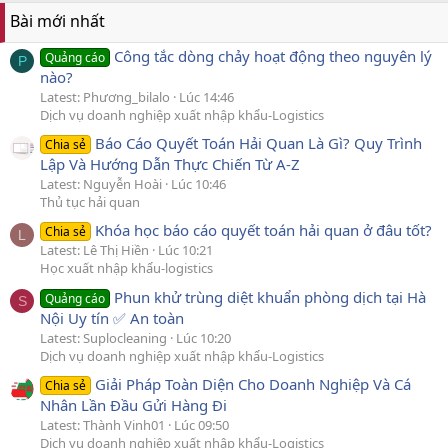
Bài mới nhất
Công tắc dòng chảy hoạt động theo nguyên lý
Quảng cáo
P
nào?
Latest: Phương_bilalo
Lúc 14:46
Dịch vụ doanh nghiệp xuất nhập khẩu-Logistics
Báo Cáo Quyết Toán Hải Quan Là Gì? Quy Trình
Chia sẻ
Lập Và Hướng Dẫn Thực Chiến Từ A-Z
Latest: Nguyễn Hoài
Lúc 10:46
Thủ tục hải quan
Khóa học báo cáo quyết toán hải quan ở đâu tốt?
Chia sẻ
L
Latest: Lê Thị Hiền
Lúc 10:21
Học xuất nhập khẩu-logistics
Phun khử trùng diệt khuẩn phòng dịch tại Hà
Quảng cáo
S
Nội Uy tín ✅ An toàn
Latest: Suplocleaning
Lúc 10:20
Dịch vụ doanh nghiệp xuất nhập khẩu-Logistics
Giải Pháp Toàn Diện Cho Doanh Nghiệp Và Cá
Chia sẻ
Nhân Lần Đầu Gửi Hàng Đi
Latest: Thành Vinh01
Lúc 09:50
Dịch vụ doanh nghiệp xuất nhập khẩu-Logistics