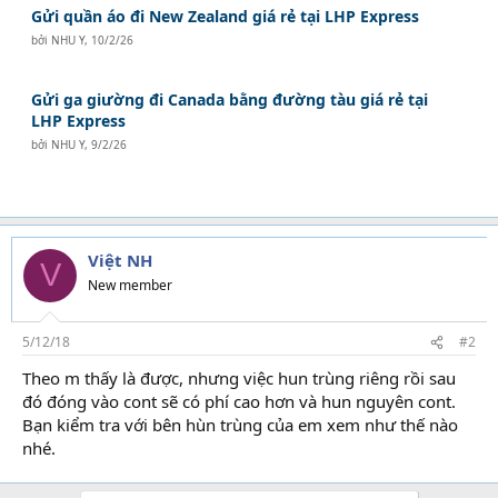
Gửi quần áo đi New Zealand giá rẻ tại LHP Express
bởi
NHU Y
,
10/2/26
Gửi ga giường đi Canada bằng đường tàu giá rẻ tại
LHP Express
bởi
NHU Y
,
9/2/26
Việt NH
V
New member
5/12/18
#2
Theo m thấy là được, nhưng việc hun trùng riêng rồi sau
đó đóng vào cont sẽ có phí cao hơn và hun nguyên cont.
Bạn kiểm tra với bên hùn trùng của em xem như thế nào
nhé.