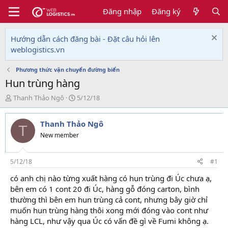
Đăng nhập
Đăng ký
Hướng dẫn cách đăng bài - Đặt câu hỏi lên
weblogistics.vn
Phương thức vận chuyển đường biển
Hun trùng hàng
T
N
Thanh Thảo Ngô
5/12/18
h
g
r
à
Thanh Thảo Ngô
e
y
T
a
g
New member
d
ử
s
i
t
5/12/18
#1
a
có anh chị nào từng xuất hàng có hun trùng đi Úc chưa ạ,
r
bên em có 1 cont 20 đi Úc, hàng gỗ đóng carton, bình
t
e
thường thì bên em hun trùng cả cont, nhưng bây giờ chỉ
r
muốn hun trùng hàng thôi xong mới đóng vào cont như
hàng LCL, như vậy qua Úc có vấn đề gì về Fumi không ạ.