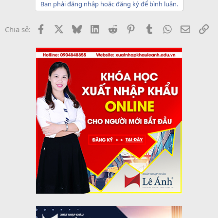
Bạn phải đăng nhập hoặc đăng ký để bình luận.
Facebook
X
Bluesky
LinkedIn
Reddit
Pinterest
Tumblr
WhatsApp
Email
Li
Chia sẻ: