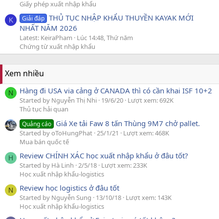
Giấy phép xuất nhập khẩu
THỦ TỤC NHẬP KHẨU THUYỀN KAYAK MỚI
Giải đáp
K
NHẤT NĂM 2026
Latest: KeiraPham
Lúc 14:48, Thứ năm
Chứng từ xuất nhập khẩu
Xem nhiều
Hàng đi USA via cảng ở CANADA thì có cần khai ISF 10+2
N
Started by Nguyễn Thị Nhi
19/6/20
Lượt xem: 692K
Thủ tục hải quan
Giá Xe tải Faw 8 tấn Thùng 9M7 chở pallet.
Quảng cáo
Started by oToHungPhat
25/1/21
Lượt xem: 468K
Mua bán quốc tế
Review CHÍNH XÁC học xuất nhập khẩu ở đâu tốt?
H
Started by Hà Linh
2/5/18
Lượt xem: 233K
Học xuất nhập khẩu-logistics
Review học logistics ở đâu tốt
N
Started by Nguyễn Sung
13/10/18
Lượt xem: 143K
Học xuất nhập khẩu-logistics