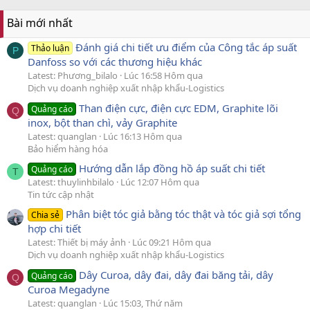
Bài mới nhất
Đánh giá chi tiết ưu điểm của Công tắc áp suất
Thảo luận
P
Danfoss so với các thương hiệu khác
Latest: Phương_bilalo
Lúc 16:58 Hôm qua
Dịch vụ doanh nghiệp xuất nhập khẩu-Logistics
Than điện cực, điện cực EDM, Graphite lõi
Quảng cáo
Q
inox, bột than chì, vảy Graphite
Latest: quanglan
Lúc 16:13 Hôm qua
Bảo hiểm hàng hóa
Hướng dẫn lắp đồng hồ áp suất chi tiết
Quảng cáo
T
Latest: thuylinhbilalo
Lúc 12:07 Hôm qua
Tin tức cập nhật
Phân biệt tóc giả bằng tóc thật và tóc giả sợi tổng
Chia sẻ
hợp chi tiết
Latest: Thiết bị máy ảnh
Lúc 09:21 Hôm qua
Dịch vụ doanh nghiệp xuất nhập khẩu-Logistics
Dây Curoa, dây đai, dây đai băng tải, dây
Quảng cáo
Q
Curoa Megadyne
Latest: quanglan
Lúc 15:03, Thứ năm