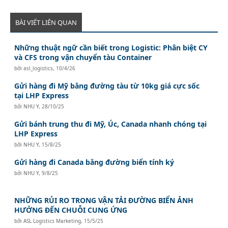
BÀI VIẾT LIÊN QUAN
Những thuật ngữ cần biết trong Logistic: Phân biệt CY
và CFS trong vận chuyển tàu Container
bởi
asl_logistics
,
10/4/26
Gửi hàng đi Mỹ bằng đường tàu từ 10kg giá cực sốc
tại LHP Express
bởi
NHU Y
,
28/10/25
Gửi bánh trung thu đi Mỹ, Úc, Canada nhanh chóng tại
LHP Express
bởi
NHU Y
,
15/8/25
Gửi hàng đi Canada bằng đường biển tính ký
bởi
NHU Y
,
9/8/25
NHỮNG RỦI RO TRONG VẬN TẢI ĐƯỜNG BIỂN ẢNH
HƯỞNG ĐẾN CHUỖI CUNG ỨNG
bởi
ASL Logistics Marketing
,
15/5/25