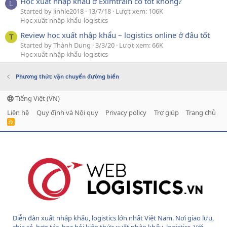
Học xuất nhập khẩu ở Eximtrain có tốt không?
L
Started by linhle2018
13/7/18
Lượt xem: 106K
Học xuất nhập khẩu-logistics
Review học xuất nhập khẩu – logistics online ở đâu tốt
T
Started by Thành Dung
3/3/20
Lượt xem: 66K
Học xuất nhập khẩu-logistics
Phương thức vận chuyển đường biển
Tiếng Việt (VN)
Liên hệ
Quy định và Nội quy
Privacy policy
Trợ giúp
Trang chủ
R
S
S
Diễn đàn xuất nhập khẩu, logistics lớn nhất Việt Nam. Nơi giao lưu,