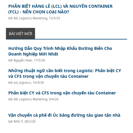
PHÂN BIỆT HÀNG LẺ (LCL) VÀ NGUYÊN CONTAINER
(FCL) - NÊN CHỌN LOẠI NÀO?
bởi
ASL Logistics Marketing
,
15/5/25
BÀI VIẾT MỚI
Hướng Dẫn Quy Trình Nhập Khẩu Đường Biển Cho
Doanh Nghiệp Mới Nhất
bởi
Nguyễn Hoài
,
17/5/26
Những thuật ngữ cần biết trong Logistic: Phân biệt CY
và CFS trong vận chuyển tàu Container
bởi
asl_logistics
,
10/4/26
Phân biệt CY và CFS trong vận chuyển tàu Container
bởi
ASL Logistics Marketing
,
9/4/26
Vận chuyển cà phê đi Úc bằng đường tàu giao tận nhà
bởi
NHU Y
,
28/2/26