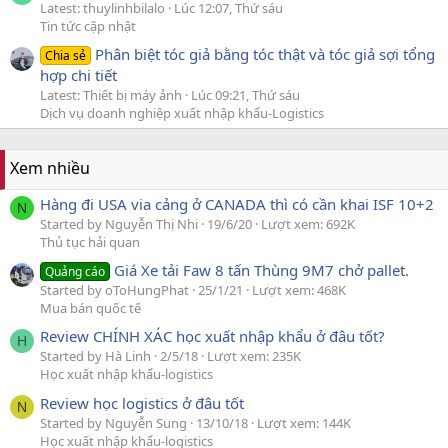
Latest: thuylinhbilalo
Lúc 12:07, Thứ sáu
Tin tức cập nhật
Phân biệt tóc giả bằng tóc thật và tóc giả sợi tổng
Chia sẻ
hợp chi tiết
Latest: Thiết bị máy ảnh
Lúc 09:21, Thứ sáu
Dịch vụ doanh nghiệp xuất nhập khẩu-Logistics
Xem nhiều
Hàng đi USA via cảng ở CANADA thì có cần khai ISF 10+2
N
Started by Nguyễn Thị Nhi
19/6/20
Lượt xem: 692K
Thủ tục hải quan
Giá Xe tải Faw 8 tấn Thùng 9M7 chở pallet.
Quảng cáo
Started by oToHungPhat
25/1/21
Lượt xem: 468K
Mua bán quốc tế
Review CHÍNH XÁC học xuất nhập khẩu ở đâu tốt?
H
Started by Hà Linh
2/5/18
Lượt xem: 235K
Học xuất nhập khẩu-logistics
Review học logistics ở đâu tốt
N
Started by Nguyễn Sung
13/10/18
Lượt xem: 144K
Học xuất nhập khẩu-logistics