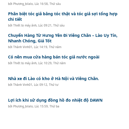
bởi
Phương_bilalo
,
Lúc 16:58, Thứ sáu
Phân biệt tóc giả bằng tóc thật và tóc giả sợi tổng hợp
chi tiết
bởi
Thiết bị máy ảnh
,
Lúc 09:21, Thứ sáu
Chuyển Hàng Từ Hưng Yên Đi Viêng Chăn – Lào Uy Tín,
Nhanh Chóng, Giá Tốt
bởi
Thành Vinh01
,
Lúc 14:19, Thứ năm
Có nên mua cửa hàng bán tóc giả nước ngoài
bởi
Thiết bị máy ảnh
,
Lúc 10:29, Thứ năm
Nhà xe đi Lào có kho ở Hà Nội và Viêng Chăn.
bởi
Thành Vinh01
,
Lúc 09:12, Thứ tư
Lợi ích khi sử dụng đồng hồ đo nhiệt độ DAWN
bởi
Phương_bilalo
,
Lúc 15:59, Thứ ba