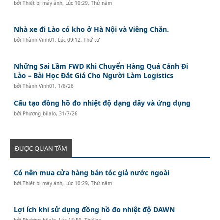
bởi
Thiết bị máy ảnh
,
Lúc 10:29, Thứ năm
Nhà xe đi Lào có kho ở Hà Nội và Viêng Chăn.
bởi
Thành Vinh01
,
Lúc 09:12, Thứ tư
Những Sai Lầm FWD Khi Chuyển Hàng Quá Cảnh Đi
Lào – Bài Học Đắt Giá Cho Người Làm Logistics
bởi
Thành Vinh01
,
1/8/26
Cấu tạo đồng hồ đo nhiệt độ dạng dây và ứng dụng
bởi
Phương_bilalo
,
31/7/26
ĐƯỢC QUAN TÂM
Có nên mua cửa hàng bán tóc giả nước ngoài
bởi
Thiết bị máy ảnh
,
Lúc 10:29, Thứ năm
Lợi ích khi sử dụng đồng hồ đo nhiệt độ DAWN
bởi
Phương_bilalo
,
Lúc 15:59, Thứ ba