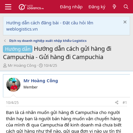
Đăng nhập
Đăng ký
Hướng dẫn cách đăng bài - Đặt câu hỏi lên
weblogistics.vn
Dịch vụ doanh nghiệp xuất nhập khẩu-Logistics
Hướng dẫn cách gửi hàng đi
Hướng dẫn
Campuchia - Gửi hàng đi Campuchia
T
N
Mr Hoàng Công
10/4/25
h
g
r
à
Mr Hoàng Công
e
y
a
g
Member
d
ử
s
i
t
10/4/25
#1
a
Bạn là cá nhân muốn gửi hàng đi Campuchia cho người
r
thân hay bạn là người bán hàng muốn vận chuyển hàng
t
e
của mình đi qua Campuchia để kinh doanh mà chưa biết
r
cách gửi hàng như thế nào, gửi qua đơn vị nào uy tín thì