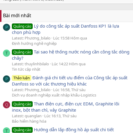
Bài mới nhất
Lý do công tắc áp suất Danfoss KP1 là lựa
Quảng cáo
P
chọn phù hợp
Latest: Phương_bilalo
Lúc 15:58 Hôm qua
Định hướng nghề nghiệp
Tại sao hệ thống nước nóng cần công tắc dòng
Quảng cáo
T
chảy?
Latest: thuylinhbilalo
Lúc 14:22 Hôm qua
Tin tức cập nhật
Đánh giá chi tiết ưu điểm của Công tắc áp suất
Thảo luận
P
Danfoss so với các thương hiệu khác
Latest: Phương_bilalo
Lúc 16:58, Thứ sáu
Dịch vụ doanh nghiệp xuất nhập khẩu-Logistics
Than điện cực, điện cực EDM, Graphite lõi
Quảng cáo
Q
inox, bột than chì, vảy Graphite
Latest: quanglan
Lúc 16:13, Thứ sáu
Bảo hiểm hàng hóa
Hướng dẫn lắp đồng hồ áp suất chi tiết
Quảng cáo
T