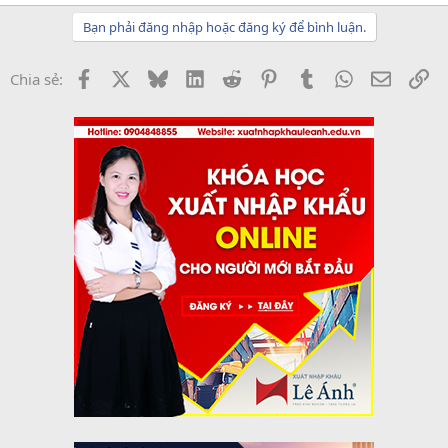
Bạn phải đăng nhập hoặc đăng ký để bình luận.
Facebook
X
Bluesky
LinkedIn
Reddit
Pinterest
Tumblr
WhatsApp
Email
Li
Chia sẻ: