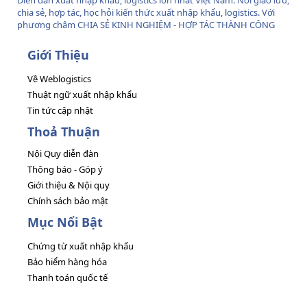
Diễn đàn xuất nhập khẩu, logistics lớn nhất Việt Nam. Nơi giao lưu,
chia sẻ, hợp tác, học hỏi kiến thức xuất nhập khẩu, logistics. Với
phương châm CHIA SẺ KINH NGHIỆM - HỢP TÁC THÀNH CÔNG
Giới Thiệu
Về Weblogistics
Thuật ngữ xuất nhập khẩu
Tin tức cập nhật
Thoả Thuận
Nội Quy diễn đàn
Thông báo - Góp ý
Giới thiệu & Nội quy
Chính sách bảo mật
Mục Nổi Bật
Chứng từ xuất nhập khẩu
Bảo hiểm hàng hóa
Thanh toán quốc tế