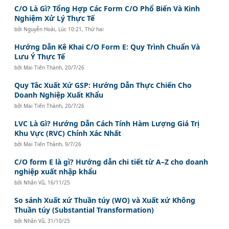
C/O Là Gì? Tổng Hợp Các Form C/O Phổ Biến Và Kinh
Nghiệm Xử Lý Thực Tế
bởi
Nguyễn Hoài
,
Lúc 10:21, Thứ hai
Hướng Dẫn Kê Khai C/O Form E: Quy Trình Chuẩn Và
Lưu Ý Thực Tế
bởi
Mai Tiến Thành
,
20/7/26
Quy Tắc Xuất Xứ GSP: Hướng Dẫn Thực Chiến Cho
Doanh Nghiệp Xuất Khẩu
bởi
Mai Tiến Thành
,
20/7/26
LVC Là Gì? Hướng Dẫn Cách Tính Hàm Lượng Giá Trị
Khu Vực (RVC) Chính Xác Nhất
bởi
Mai Tiến Thành
,
9/7/26
C/O form E là gì? Hướng dẫn chi tiết từ A–Z cho doanh
nghiệp xuất nhập khẩu
bởi
Nhân Vũ
,
16/11/25
So sánh Xuất xứ Thuần túy (WO) và Xuất xứ Không
Thuần túy (Substantial Transformation)
bởi
Nhân Vũ
,
31/10/25