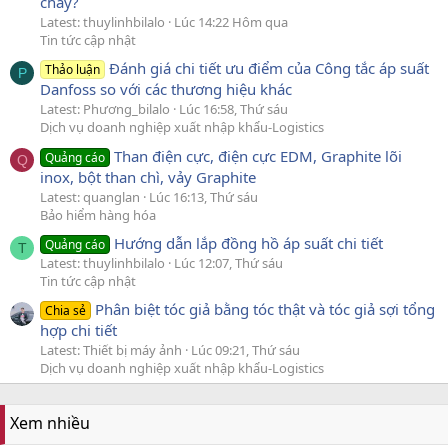
chảy?
Latest: thuylinhbilalo
Lúc 14:22 Hôm qua
Tin tức cập nhật
Đánh giá chi tiết ưu điểm của Công tắc áp suất
Thảo luận
P
Danfoss so với các thương hiệu khác
Latest: Phương_bilalo
Lúc 16:58, Thứ sáu
Dịch vụ doanh nghiệp xuất nhập khẩu-Logistics
Than điện cực, điện cực EDM, Graphite lõi
Quảng cáo
Q
inox, bột than chì, vảy Graphite
Latest: quanglan
Lúc 16:13, Thứ sáu
Bảo hiểm hàng hóa
Hướng dẫn lắp đồng hồ áp suất chi tiết
Quảng cáo
T
Latest: thuylinhbilalo
Lúc 12:07, Thứ sáu
Tin tức cập nhật
Phân biệt tóc giả bằng tóc thật và tóc giả sợi tổng
Chia sẻ
hợp chi tiết
Latest: Thiết bị máy ảnh
Lúc 09:21, Thứ sáu
Dịch vụ doanh nghiệp xuất nhập khẩu-Logistics
Xem nhiều