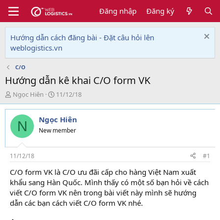
Đăng nhập
Đăng ký
Hướng dẫn cách đăng bài - Đặt câu hỏi lên
weblogistics.vn
C/O
Hướng dẫn kê khai C/O form VK
T
N
Ngọc Hiên
11/12/18
h
g
r
à
Ngọc Hiên
e
y
N
a
g
New member
d
ử
s
i
t
11/12/18
#1
a
C/O form VK là C/O ưu đãi cấp cho hàng Việt Nam xuất
r
khẩu sang Hàn Quốc. Mình thấy có một số bạn hỏi về cách
t
e
viết C/O form VK nên trong bài viết này mình sẽ hướng
r
dẫn các bạn cách viết C/O form VK nhé.
học xuất nhập
khẩu online lê ánh