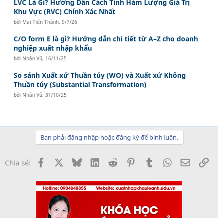
LVC Là Gì? Hướng Dẫn Cách Tính Hàm Lượng Giá Trị
Khu Vực (RVC) Chính Xác Nhất
bởi
Mai Tiến Thành
,
9/7/26
C/O form E là gì? Hướng dẫn chi tiết từ A–Z cho doanh
nghiệp xuất nhập khẩu
bởi
Nhân Vũ
,
16/11/25
So sánh Xuất xứ Thuần túy (WO) và Xuất xứ Không
Thuần túy (Substantial Transformation)
bởi
Nhân Vũ
,
31/10/25
Bạn phải đăng nhập hoặc đăng ký để bình luận.
Facebook
X
Bluesky
LinkedIn
Reddit
Pinterest
Tumblr
WhatsApp
Email
Li
Chia sẻ: