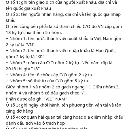
Ô số 1: ghi tên giao dịch của người xuất khẩu, địa chỉ và
tên quốc gia xuất khẩu
Ô số 2: tên người nhận hàng, địa chỉ và tên quốc gia nhập
khẩu
Ô trên cùng bên phải là số tham chiếu C/O do VN cấp gồm
13 ký tự chia thành 5 nhóm:
+ Nhóm 1: tên nước thành viên xuất khẩu là Việt Nam gồm
2 ký tự là "VN"
+ Nhóm 2: tên nước thành viên nhập khẩu là Hàn Quốc,
gồm 2 ký tự là "KR"
+ Nhóm 3: năm cấp C/O gồm 2 ký tự. Nếu năm cấp là
2018 thì ghi "18"
+ Nhóm 4: tên tổ chức cấp C/O gồm 2 ký tự
+ Nhóm 5: số thứ tự của C/O gồm 5 ký tự
Giữa nhóm 1 và nhóm 2 có gạch ngang “-”. Giữa nhóm 3,
nhóm 4 và nhóm 5 có dấu gạch chéo “/”.
Phần được cấp ghi "VIET NAM"
Ô số 3: ghi ngày khởi hành, tên phương tiện vận tải và tên
cảng dỡ hàng
Ô số 4: cơ quan hải quan tại cảng hoặc địa điểm nhập khẩu
đánh dấu tích vào ô thích hợp
Ô số 5: ghi số thứ tự mặt hàng riêng biệt