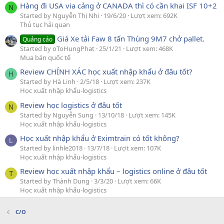
Hàng đi USA via cảng ở CANADA thì có cần khai ISF 10+2
N
Started by Nguyễn Thị Nhi
19/6/20
Lượt xem: 692K
Thủ tục hải quan
Giá Xe tải Faw 8 tấn Thùng 9M7 chở pallet.
Quảng cáo
Started by oToHungPhat
25/1/21
Lượt xem: 468K
Mua bán quốc tế
Review CHÍNH XÁC học xuất nhập khẩu ở đâu tốt?
H
Started by Hà Linh
2/5/18
Lượt xem: 237K
Học xuất nhập khẩu-logistics
Review học logistics ở đâu tốt
N
Started by Nguyễn Sung
13/10/18
Lượt xem: 145K
Học xuất nhập khẩu-logistics
Học xuất nhập khẩu ở Eximtrain có tốt không?
L
Started by linhle2018
13/7/18
Lượt xem: 107K
Học xuất nhập khẩu-logistics
Review học xuất nhập khẩu – logistics online ở đâu tốt
T
Started by Thành Dung
3/3/20
Lượt xem: 66K
Học xuất nhập khẩu-logistics
C/O