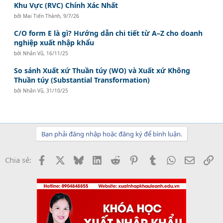
Khu Vực (RVC) Chính Xác Nhất
bởi
Mai Tiến Thành
,
9/7/26
C/O form E là gì? Hướng dẫn chi tiết từ A–Z cho doanh
nghiệp xuất nhập khẩu
bởi
Nhân Vũ
,
16/11/25
So sánh Xuất xứ Thuần túy (WO) và Xuất xứ Không
Thuần túy (Substantial Transformation)
bởi
Nhân Vũ
,
31/10/25
Bạn phải đăng nhập hoặc đăng ký để bình luận.
Facebook
X
Bluesky
LinkedIn
Reddit
Pinterest
Tumblr
WhatsApp
Email
Li
Chia sẻ: