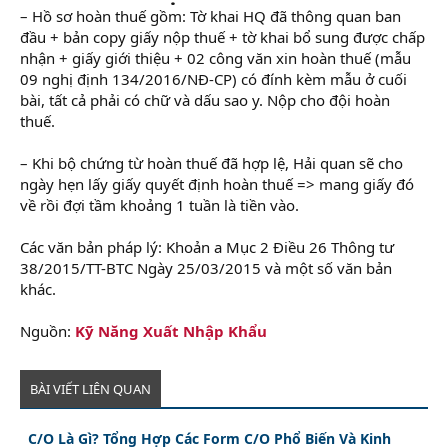
– Hồ sơ hoàn thuế gồm: Tờ khai HQ đã thông quan ban
đầu + bản copy giấy nộp thuế + tờ khai bổ sung được chấp
nhận + giấy giới thiệu + 02 công văn xin hoàn thuế (mẫu
09 nghị định 134/2016/NĐ-CP) có đính kèm mẫu ở cuối
bài, tất cả phải có chữ và dấu sao y. Nộp cho đội hoàn
thuế.
– Khi bộ chứng từ hoàn thuế đã hợp lệ, Hải quan sẽ cho
ngày hẹn lấy giấy quyết định hoàn thuế => mang giấy đó
về rồi đợi tầm khoảng 1 tuần là tiền vào.
Các văn bản pháp lý: Khoản a Mục 2 Điều 26 Thông tư
38/2015/TT-BTC Ngày 25/03/2015 và một số văn bản
khác.
Nguồn:
Kỹ Năng Xuất Nhập Khẩu
BÀI VIẾT LIÊN QUAN
C/O Là Gì? Tổng Hợp Các Form C/O Phổ Biến Và Kinh