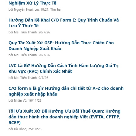
Nghiệm Xử Lý Thực Tế
bởi
Nguyễn Hoài
,
Lúc 10:21, Thứ hai
Hướng Dẫn Kê Khai C/O Form E: Quy Trình Chuẩn Và
Lưu Ý Thực Tế
bởi
Mai Tiến Thành
,
20/7/26
Quy Tắc Xuất Xứ GSP: Hướng Dẫn Thực Chiến Cho
Doanh Nghiệp Xuất Khẩu
bởi
Mai Tiến Thành
,
20/7/26
LVC Là Gì? Hướng Dẫn Cách Tính Hàm Lượng Giá Trị
Khu Vực (RVC) Chính Xác Nhất
bởi
Mai Tiến Thành
,
9/7/26
C/O form E là gì? Hướng dẫn chi tiết từ A–Z cho doanh
nghiệp xuất nhập khẩu
bởi
Nhân Vũ
,
16/11/25
Tối Ưu Xuất Xứ Để Hưởng Ưu Đãi Thuế Quan: Hướng
dẫn thực hành cho doanh nghiệp Việt (EVFTA, CPTPP,
RCEP)
bởi
Hồ Hồng
,
25/10/25