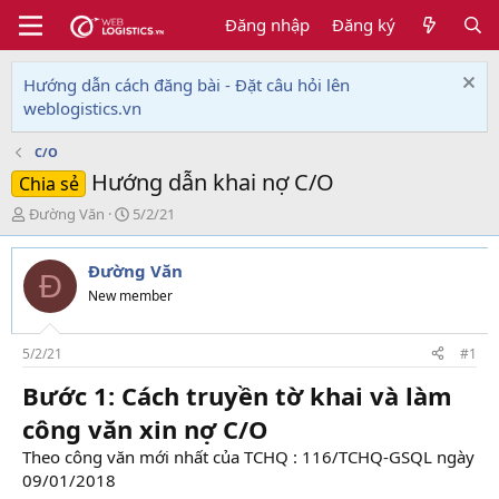
Đăng nhập
Đăng ký
Hướng dẫn cách đăng bài - Đặt câu hỏi lên
weblogistics.vn
C/O
Hướng dẫn khai nợ C/O
Chia sẻ
T
N
Đường Văn
5/2/21
h
g
r
à
Đường Văn
e
y
Đ
a
g
New member
d
ử
s
i
t
5/2/21
#1
a
Bước 1: Cách truyền tờ khai và làm
r
t
công văn xin nợ C/O
e
r
Theo công văn mới nhất của TCHQ : 116/TCHQ-GSQL ngày
09/01/2018