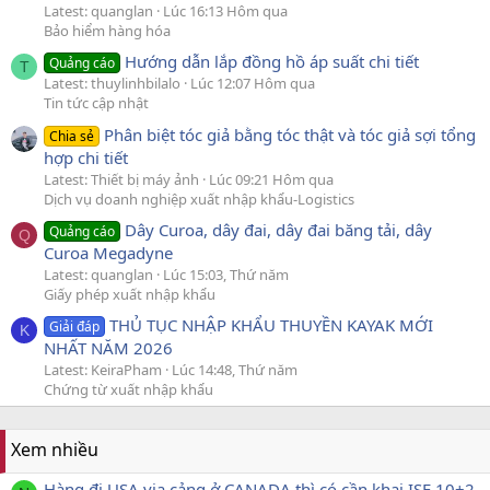
Latest: quanglan
Lúc 16:13 Hôm qua
Bảo hiểm hàng hóa
Hướng dẫn lắp đồng hồ áp suất chi tiết
Quảng cáo
T
Latest: thuylinhbilalo
Lúc 12:07 Hôm qua
Tin tức cập nhật
Phân biệt tóc giả bằng tóc thật và tóc giả sợi tổng
Chia sẻ
hợp chi tiết
Latest: Thiết bị máy ảnh
Lúc 09:21 Hôm qua
Dịch vụ doanh nghiệp xuất nhập khẩu-Logistics
Dây Curoa, dây đai, dây đai băng tải, dây
Quảng cáo
Q
Curoa Megadyne
Latest: quanglan
Lúc 15:03, Thứ năm
Giấy phép xuất nhập khẩu
THỦ TỤC NHẬP KHẨU THUYỀN KAYAK MỚI
Giải đáp
K
NHẤT NĂM 2026
Latest: KeiraPham
Lúc 14:48, Thứ năm
Chứng từ xuất nhập khẩu
Xem nhiều
Hàng đi USA via cảng ở CANADA thì có cần khai ISF 10+2