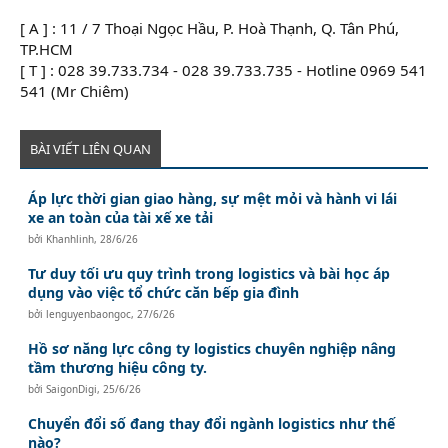
[ A ] : 11 / 7 Thoại Ngọc Hầu, P. Hoà Thạnh, Q. Tân Phú,
TP.HCM
[ T ] : 028 39.733.734 - 028 39.733.735 - Hotline 0969 541
541 (Mr Chiêm)
BÀI VIẾT LIÊN QUAN
Áp lực thời gian giao hàng, sự mệt mỏi và hành vi lái
xe an toàn của tài xế xe tải
bởi
Khanhlinh
,
28/6/26
Tư duy tối ưu quy trình trong logistics và bài học áp
dụng vào việc tổ chức căn bếp gia đình
bởi
lenguyenbaongoc
,
27/6/26
Hồ sơ năng lực công ty logistics chuyên nghiệp nâng
tầm thương hiệu công ty.
bởi
SaigonDigi
,
25/6/26
Chuyển đổi số đang thay đổi ngành logistics như thế
nào?