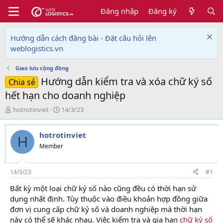
Đăng nhập
Đăng ký
Hướng dẫn cách đăng bài - Đặt câu hỏi lên
weblogistics.vn
Giao lưu cộng đồng
Hướng dẫn kiểm tra và xóa chữ ký số
Chia sẻ
hết hạn cho doanh nghiệp
T
N
hotrotinviet
14/3/23
h
g
r
à
hotrotinviet
e
y
H
a
g
Member
d
ử
s
i
t
14/3/23
#1
a
Bất kỳ một loại chữ ký số nào cũng đều có thời hạn sử
r
dụng nhất định. Tùy thuộc vào điều khoản hợp đồng giữa
t
e
đơn vị cung cấp chữ ký số và doanh nghiệp mà thời hạn
r
này có thể sẽ khác nhau. Việc kiểm tra và gia hạn
chữ ký số