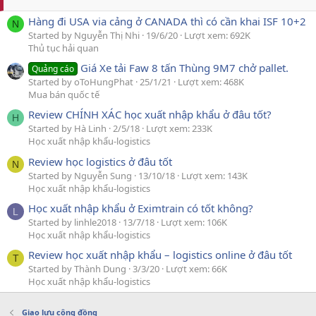
Hàng đi USA via cảng ở CANADA thì có cần khai ISF 10+2
N
Started by Nguyễn Thị Nhi
19/6/20
Lượt xem: 692K
Thủ tục hải quan
Giá Xe tải Faw 8 tấn Thùng 9M7 chở pallet.
Quảng cáo
Started by oToHungPhat
25/1/21
Lượt xem: 468K
Mua bán quốc tế
Review CHÍNH XÁC học xuất nhập khẩu ở đâu tốt?
H
Started by Hà Linh
2/5/18
Lượt xem: 233K
Học xuất nhập khẩu-logistics
Review học logistics ở đâu tốt
N
Started by Nguyễn Sung
13/10/18
Lượt xem: 143K
Học xuất nhập khẩu-logistics
Học xuất nhập khẩu ở Eximtrain có tốt không?
L
Started by linhle2018
13/7/18
Lượt xem: 106K
Học xuất nhập khẩu-logistics
Review học xuất nhập khẩu – logistics online ở đâu tốt
T
Started by Thành Dung
3/3/20
Lượt xem: 66K
Học xuất nhập khẩu-logistics
Giao lưu cộng đồng