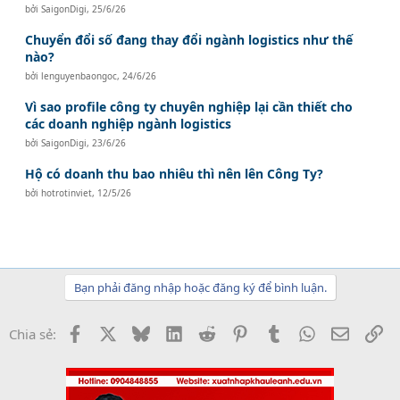
bởi
SaigonDigi
,
25/6/26
Chuyển đổi số đang thay đổi ngành logistics như thế
nào?
bởi
lenguyenbaongoc
,
24/6/26
Vì sao profile công ty chuyên nghiệp lại cần thiết cho
các doanh nghiệp ngành logistics
bởi
SaigonDigi
,
23/6/26
Hộ có doanh thu bao nhiêu thì nên lên Công Ty?
bởi
hotrotinviet
,
12/5/26
Bạn phải đăng nhập hoặc đăng ký để bình luận.
Facebook
X
Bluesky
LinkedIn
Reddit
Pinterest
Tumblr
WhatsApp
Email
Li
Chia sẻ: