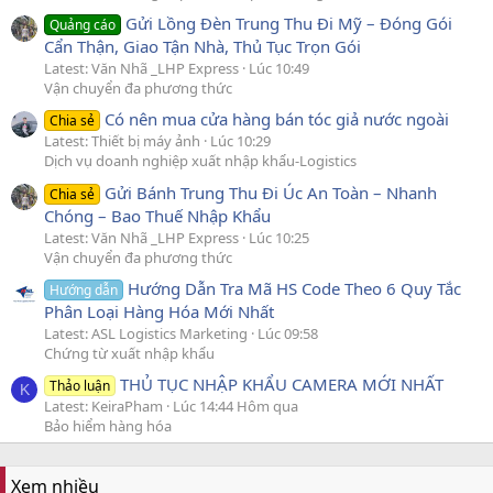
Gửi Lồng Đèn Trung Thu Đi Mỹ – Đóng Gói
Quảng cáo
Cẩn Thận, Giao Tận Nhà, Thủ Tục Trọn Gói
Latest: Văn Nhã _LHP Express
Lúc 10:49
Vận chuyển đa phương thức
Có nên mua cửa hàng bán tóc giả nước ngoài
Chia sẻ
Latest: Thiết bị máy ảnh
Lúc 10:29
Dịch vụ doanh nghiệp xuất nhập khẩu-Logistics
Gửi Bánh Trung Thu Đi Úc An Toàn – Nhanh
Chia sẻ
Chóng – Bao Thuế Nhập Khẩu
Latest: Văn Nhã _LHP Express
Lúc 10:25
Vận chuyển đa phương thức
Hướng Dẫn Tra Mã HS Code Theo 6 Quy Tắc
Hướng dẫn
Phân Loại Hàng Hóa Mới Nhất
Latest: ASL Logistics Marketing
Lúc 09:58
Chứng từ xuất nhập khẩu
THỦ TỤC NHẬP KHẨU CAMERA MỚI NHẤT
Thảo luận
K
Latest: KeiraPham
Lúc 14:44 Hôm qua
Bảo hiểm hàng hóa
Xem nhiều