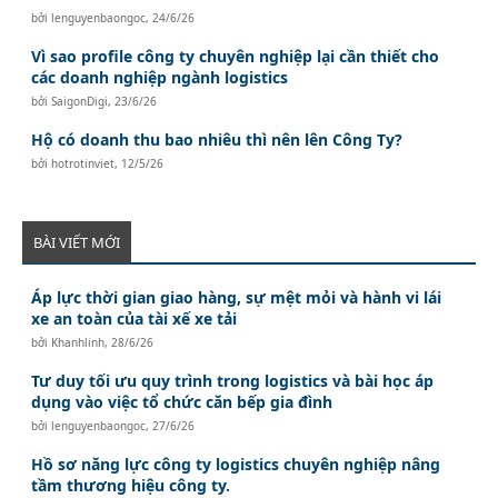
bởi
lenguyenbaongoc
,
24/6/26
Vì sao profile công ty chuyên nghiệp lại cần thiết cho
các doanh nghiệp ngành logistics
bởi
SaigonDigi
,
23/6/26
Hộ có doanh thu bao nhiêu thì nên lên Công Ty?
bởi
hotrotinviet
,
12/5/26
BÀI VIẾT MỚI
Áp lực thời gian giao hàng, sự mệt mỏi và hành vi lái
xe an toàn của tài xế xe tải
bởi
Khanhlinh
,
28/6/26
Tư duy tối ưu quy trình trong logistics và bài học áp
dụng vào việc tổ chức căn bếp gia đình
bởi
lenguyenbaongoc
,
27/6/26
Hồ sơ năng lực công ty logistics chuyên nghiệp nâng
tầm thương hiệu công ty.