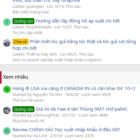
Latest: quanglan
Lúc 16:13, Thứ sáu
Bảo hiểm hàng hóa
Hướng dẫn lắp đồng hồ áp suất chi tiết
Quảng cáo
T
Latest: thuylinhbilalo
Lúc 12:07, Thứ sáu
Tin tức cập nhật
Phân biệt tóc giả bằng tóc thật và tóc giả sợi tổng
Chia sẻ
hợp chi tiết
Latest: Thiết bị máy ảnh
Lúc 09:21, Thứ sáu
Dịch vụ doanh nghiệp xuất nhập khẩu-Logistics
Xem nhiều
Hàng đi USA via cảng ở CANADA thì có cần khai ISF 10+2
N
Started by Nguyễn Thị Nhi
19/6/20
Lượt xem: 692K
Thủ tục hải quan
Giá Xe tải Faw 8 tấn Thùng 9M7 chở pallet.
Quảng cáo
Started by oToHungPhat
25/1/21
Lượt xem: 468K
Mua bán quốc tế
Review CHÍNH XÁC học xuất nhập khẩu ở đâu tốt?
H
Started by Hà Linh
2/5/18
Lượt xem: 237K