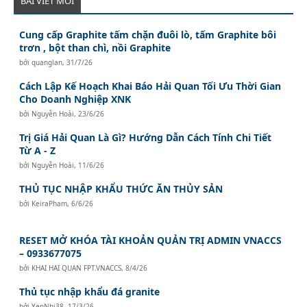
BÀI VIẾT MỚI
Cung cấp Graphite tấm chặn đuôi lò, tấm Graphite bôi
trơn , bột than chì, nồi Graphite
bởi
quanglan
,
31/7/26
Cách Lập Kế Hoạch Khai Báo Hải Quan Tối Ưu Thời Gian
Cho Doanh Nghiệp XNK
bởi
Nguyễn Hoài
,
23/6/26
Trị Giá Hải Quan Là Gì? Hướng Dẫn Cách Tính Chi Tiết
Từ A - Z
bởi
Nguyễn Hoài
,
11/6/26
THỦ TỤC NHẬP KHẨU THỨC ĂN THỦY SẢN
bởi
KeiraPham
,
6/6/26
RESET MỞ KHÓA TÀI KHOẢN QUẢN TRỊ ADMIN VNACCS
– 0933677075
bởi
KHAI HAI QUAN FPT.VNACCS
,
8/4/26
Thủ tục nhập khẩu đá granite
bởi
YenNhi38
,
17/3/26