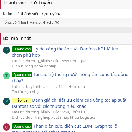
Thành viên trực tuyến
Không có thành viên trực tuyến.
Tổng: 76 (Thành viên: 0, khách: 76)
Bài mới nhất
Lý do công tắc áp suất Danfoss KP1 là lựa
Quảng cáo
P
chọn phù hợp
Latest: Phương_bilalo
Lúc 15:58 Hôm qua
Định hướng nghề nghiệp
Tại sao hệ thống nước nóng cần công tắc dòng
Quảng cáo
T
chảy?
Latest: thuylinhbilalo
Lúc 14:22 Hôm qua
Tin tức cập nhật
Đánh giá chi tiết ưu điểm của Công tắc áp suất
Thảo luận
P
Danfoss so với các thương hiệu khác
Latest: Phương_bilalo
Lúc 16:58, Thứ sáu
Dịch vụ doanh nghiệp xuất nhập khẩu-Logistics
Than điện cực, điện cực EDM, Graphite lõi
Quảng cáo
Q
inox, bột than chì, vảy Graphite