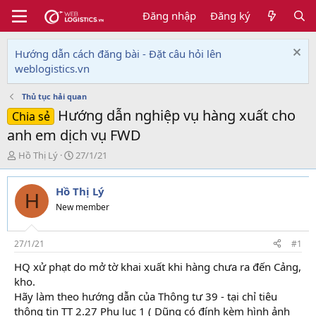
Đăng nhập
Đăng ký
Hướng dẫn cách đăng bài - Đặt câu hỏi lên
weblogistics.vn
Thủ tục hải quan
Hướng dẫn nghiệp vụ hàng xuất cho
Chia sẻ
anh em dịch vụ FWD
T
N
Hồ Thị Lý
27/1/21
h
g
r
à
Hồ Thị Lý
e
y
H
a
g
New member
d
ử
s
i
t
27/1/21
#1
a
HQ xử phạt do mở tờ khai xuất khi hàng chưa ra đến Cảng,
r
kho.
t
e
Hãy làm theo hướng dẫn của Thông tư 39 - tại chỉ tiêu
r
thông tin TT 2.27 Phụ lục 1 ( Dũng có đính kèm hình ảnh