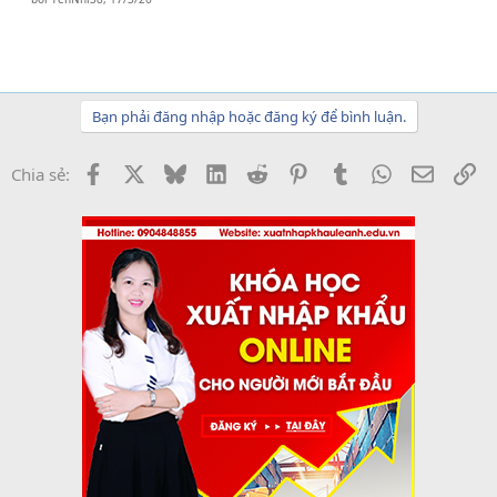
Bạn phải đăng nhập hoặc đăng ký để bình luận.
Facebook
X
Bluesky
LinkedIn
Reddit
Pinterest
Tumblr
WhatsApp
Email
Li
Chia sẻ: