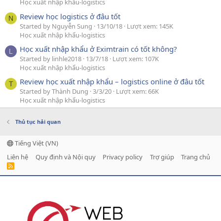
Học xuất nhập khẩu-logistics
Review học logistics ở đâu tốt
N
Started by Nguyễn Sung
13/10/18
Lượt xem: 145K
Học xuất nhập khẩu-logistics
Học xuất nhập khẩu ở Eximtrain có tốt không?
L
Started by linhle2018
13/7/18
Lượt xem: 107K
Học xuất nhập khẩu-logistics
Review học xuất nhập khẩu – logistics online ở đâu tốt
T
Started by Thành Dung
3/3/20
Lượt xem: 66K
Học xuất nhập khẩu-logistics
Thủ tục hải quan
Tiếng Việt (VN)
Liên hệ
Quy định và Nội quy
Privacy policy
Trợ giúp
Trang chủ
R
S
S