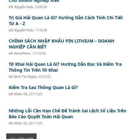
Cho Doanh Nghiệp XNK
bởi
Nguyễn Hoài
,
23/6/26
Trị Giá Hải Quan Là Gì? Hướng Dẫn Cách Tính Chi Tiết
Từ A - Z
bởi
Nguyễn Hoài
,
11/6/26
CHÍNH SÁCH NHẬP KHẨU PIN LITHIUM – DOANH
NGHIỆP CẦN BIẾT
bởi
KeiraPham
,
17/12/25
Tờ Khai Hải Quan Là Gì? Hướng Dẫn Đọc Và Kiểm Tra
Thông Tin Trên Tờ Khai
bởi
Đinh Thị Huyền
,
4/12/25
Kiểm Tra Sau Thông Quan Là Gì?
bởi
Nhân Vũ
,
27/11/25
Những Lỗi Cần Hạn Chế Để Tránh Sai Lệch Số Liệu Trên
Báo Cáo Quyết Toán Hải Quan
bởi
Nhân Vũ
,
22/11/25