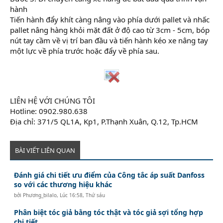
hành
Tiến hành đẩy khít càng nâng vào phía dưới pallet và nhấc
pallet nâng hàng khỏi mặt đất ở độ cao từ 3cm - 5cm, bóp
nút tay cầm về vị trí ban đầu và tiến hành kéo xe nâng tay
một lực về phía trước hoặc đẩy về phía sau.
LIÊN HỆ VỚI CHÚNG TÔI
Hotline: 0902.980.638
Địa chỉ: 371/5 QL1A, Kp1, P.Thạnh Xuân, Q.12, Tp.HCM
BÀI VIẾT LIÊN QUAN
Đánh giá chi tiết ưu điểm của Công tắc áp suất Danfoss
so với các thương hiệu khác
bởi
Phương_bilalo
,
Lúc 16:58, Thứ sáu
Phân biệt tóc giả bằng tóc thật và tóc giả sợi tổng hợp
chi tiết