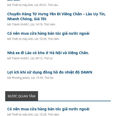
bởi
Thiết bị máy ảnh
,
Lúc 09:21, Thứ sáu
Chuyển Hàng Từ Hưng Yên Đi Viêng Chăn – Lào Uy Tín,
Nhanh Chóng, Giá Tốt
bởi
Thành Vinh01
,
Lúc 14:19, Thứ năm
Có nên mua cửa hàng bán tóc giả nước ngoài
bởi
Thiết bị máy ảnh
,
Lúc 10:29, Thứ năm
Nhà xe đi Lào có kho ở Hà Nội và Viêng Chăn.
bởi
Thành Vinh01
,
Lúc 09:12, Thứ tư
Lợi ích khi sử dụng đồng hồ đo nhiệt độ DAWN
bởi
Phương_bilalo
,
Lúc 15:59, Thứ ba
ĐƯỢC QUAN TÂM
Có nên mua cửa hàng bán tóc giả nước ngoài
bởi
Thiết bị máy ảnh
,
Lúc 10:29, Thứ năm