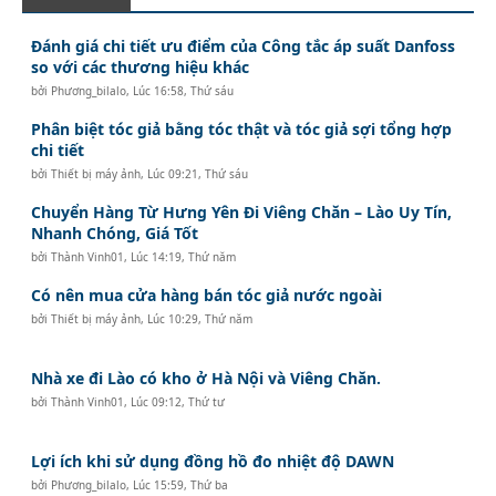
Đánh giá chi tiết ưu điểm của Công tắc áp suất Danfoss
so với các thương hiệu khác
bởi
Phương_bilalo
,
Lúc 16:58, Thứ sáu
Phân biệt tóc giả bằng tóc thật và tóc giả sợi tổng hợp
chi tiết
bởi
Thiết bị máy ảnh
,
Lúc 09:21, Thứ sáu
Chuyển Hàng Từ Hưng Yên Đi Viêng Chăn – Lào Uy Tín,
Nhanh Chóng, Giá Tốt
bởi
Thành Vinh01
,
Lúc 14:19, Thứ năm
Có nên mua cửa hàng bán tóc giả nước ngoài
bởi
Thiết bị máy ảnh
,
Lúc 10:29, Thứ năm
Nhà xe đi Lào có kho ở Hà Nội và Viêng Chăn.
bởi
Thành Vinh01
,
Lúc 09:12, Thứ tư
Lợi ích khi sử dụng đồng hồ đo nhiệt độ DAWN
bởi
Phương_bilalo
,
Lúc 15:59, Thứ ba