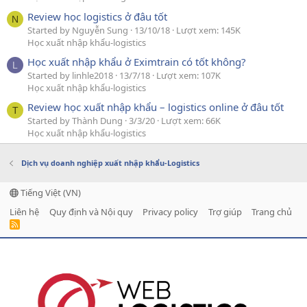
Review học logistics ở đâu tốt
N
Started by Nguyễn Sung
13/10/18
Lượt xem: 145K
Học xuất nhập khẩu-logistics
Học xuất nhập khẩu ở Eximtrain có tốt không?
L
Started by linhle2018
13/7/18
Lượt xem: 107K
Học xuất nhập khẩu-logistics
Review học xuất nhập khẩu – logistics online ở đâu tốt
T
Started by Thành Dung
3/3/20
Lượt xem: 66K
Học xuất nhập khẩu-logistics
Dịch vụ doanh nghiệp xuất nhập khẩu-Logistics
Tiếng Việt (VN)
Liên hệ
Quy định và Nội quy
Privacy policy
Trợ giúp
Trang chủ
R
S
S