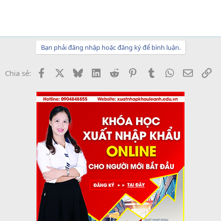
Bạn phải đăng nhập hoặc đăng ký để bình luận.
Facebook
X
Bluesky
LinkedIn
Reddit
Pinterest
Tumblr
WhatsApp
Email
Li
Chia sẻ: