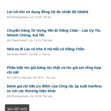
Lợi ích khi sử dụng đồng hồ đo nhiệt độ DAWN
bởi
Phương_bilalo
,
Lúc 15:59, Thứ ba
Chuyển Hàng Từ Hưng Yên Đi Viêng Chăn – Lào Uy Tín,
Nhanh Chóng, Giá Tốt
bởi
Thành Vinh01
,
Lúc 14:19, Thứ năm
Nhà xe đi Lào có kho ở Hà Nội và Viêng Chăn.
bởi
Thành Vinh01
,
Lúc 09:12, Thứ tư
Phân biệt tóc giả bằng tóc thật và tóc giả sợi tổng hợp
chi tiết
bởi
Thiết bị máy ảnh
,
Lúc 09:21, Thứ sáu
Đánh giá chi tiết ưu điểm của Công tắc áp suất Danfoss
so với các thương hiệu khác
bởi
Phương_bilalo
,
Lúc 16:58, Thứ sáu
BÀI VIẾT MỚI