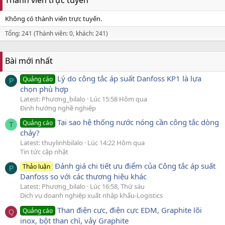
Không có thành viên trực tuyến.
Tổng: 241 (Thành viên: 0, khách: 241)
Bài mới nhất
Lý do công tắc áp suất Danfoss KP1 là lựa
Quảng cáo
P
chọn phù hợp
Latest: Phương_bilalo
Lúc 15:58 Hôm qua
Định hướng nghề nghiệp
Tại sao hệ thống nước nóng cần công tắc dòng
Quảng cáo
T
chảy?
Latest: thuylinhbilalo
Lúc 14:22 Hôm qua
Tin tức cập nhật
Đánh giá chi tiết ưu điểm của Công tắc áp suất
Thảo luận
P
Danfoss so với các thương hiệu khác
Latest: Phương_bilalo
Lúc 16:58, Thứ sáu
Dịch vụ doanh nghiệp xuất nhập khẩu-Logistics
Than điện cực, điện cực EDM, Graphite lõi
Quảng cáo
Q
inox, bột than chì, vảy Graphite