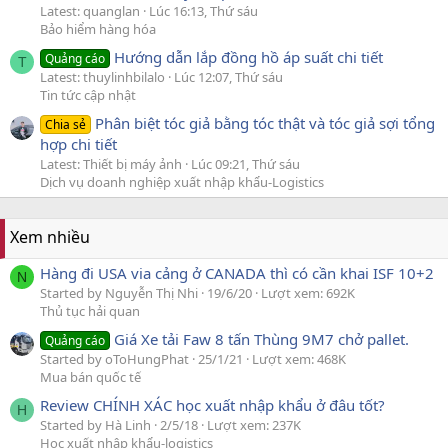
Latest: quanglan
Lúc 16:13, Thứ sáu
Bảo hiểm hàng hóa
Hướng dẫn lắp đồng hồ áp suất chi tiết
Quảng cáo
T
Latest: thuylinhbilalo
Lúc 12:07, Thứ sáu
Tin tức cập nhật
Phân biệt tóc giả bằng tóc thật và tóc giả sợi tổng
Chia sẻ
hợp chi tiết
Latest: Thiết bị máy ảnh
Lúc 09:21, Thứ sáu
Dịch vụ doanh nghiệp xuất nhập khẩu-Logistics
Xem nhiều
Hàng đi USA via cảng ở CANADA thì có cần khai ISF 10+2
N
Started by Nguyễn Thị Nhi
19/6/20
Lượt xem: 692K
Thủ tục hải quan
Giá Xe tải Faw 8 tấn Thùng 9M7 chở pallet.
Quảng cáo
Started by oToHungPhat
25/1/21
Lượt xem: 468K
Mua bán quốc tế
Review CHÍNH XÁC học xuất nhập khẩu ở đâu tốt?
H
Started by Hà Linh
2/5/18
Lượt xem: 237K
Học xuất nhập khẩu-logistics