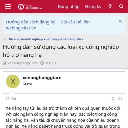
Đăng nhập
Đăng ký
Hướng dẫn cách đăng bài - Đặt câu hỏi lên
weblogistics.vn
Dịch vụ doanh nghiệp xuất nhập khẩu-Logistics
Hướng dẫn sử dụng các loại xe công nghiệp
hỗ trợ nâng hạ
T
N
xenanghanggiare
2/1/20
h
g
r
à
xenanghanggiare
e
y
X
a
g
Guest
d
ử
s
i
t
2/1/20
#1
a
Xe nâng tay từ lâu đã trở thành cái tên quá quen thuộc đối
r
với các ngành công nghiệp hiện nay, đặc biệt trong công
t
e
tác nâng hạ, vận tải, di chuyển hàng hóa của nhiều doanh
r
nghiệp. Xe nâng pallet hand truck đóng vai trò quan trọng