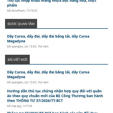
Thủ tục nhập khẩu màng nhựa bọc hàng hóa, thực
phẩm
bởi
KeiraPham
,
17/10/25
ĐƯỢC QUAN TÂM
Dây Curoa, dây đai, dây đai băng tải, dây Curoa
Megadyne
bởi
quanglan
,
Lúc 15:03, Thứ năm
BÀI VIẾT MỚI
Dây Curoa, dây đai, dây đai băng tải, dây Curoa
Megadyne
bởi
quanglan
,
Lúc 15:03, Thứ năm
Hướng dẫn thủ tục chứng nhận hợp quy đối với quần
áo theo quy chuẩn mới của Bộ Công Thương ban hành
theo THÔNG TƯ 37/2026/TT-BCT
bởi
hơp quy
,
12/7/26