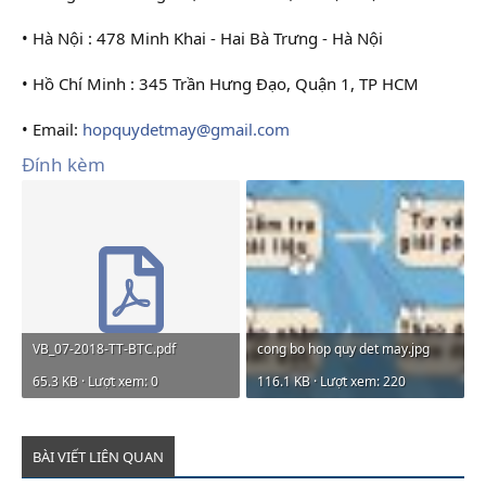
• Hà Nội : 478 Minh Khai - Hai Bà Trưng - Hà Nội
• Hồ Chí Minh : 345 Trần Hưng Đạo, Quận 1, TP HCM
• Email:
hopquydetmay@gmail.com
Đính kèm
VB_07-2018-TT-BTC.pdf
cong bo hop quy det may.jpg
65.3 KB · Lượt xem: 0
116.1 KB · Lượt xem: 220
BÀI VIẾT LIÊN QUAN