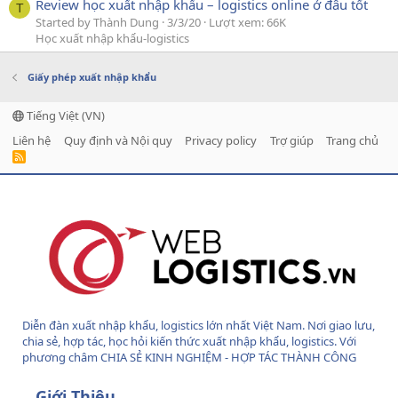
Review học xuất nhập khẩu – logistics online ở đâu tốt
T
Started by Thành Dung
3/3/20
Lượt xem: 66K
Học xuất nhập khẩu-logistics
Giấy phép xuất nhập khẩu
Tiếng Việt (VN)
Liên hệ
Quy định và Nội quy
Privacy policy
Trợ giúp
Trang chủ
R
S
S
Diễn đàn xuất nhập khẩu, logistics lớn nhất Việt Nam. Nơi giao lưu,
chia sẻ, hợp tác, học hỏi kiến thức xuất nhập khẩu, logistics. Với
phương châm CHIA SẺ KINH NGHIỆM - HỢP TÁC THÀNH CÔNG
Giới Thiệu