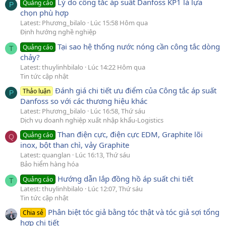
Lý do công tắc áp suất Danfoss KP1 là lựa
Quảng cáo
P
chọn phù hợp
Latest: Phương_bilalo
Lúc 15:58 Hôm qua
Định hướng nghề nghiệp
Tại sao hệ thống nước nóng cần công tắc dòng
Quảng cáo
T
chảy?
Latest: thuylinhbilalo
Lúc 14:22 Hôm qua
Tin tức cập nhật
Đánh giá chi tiết ưu điểm của Công tắc áp suất
Thảo luận
P
Danfoss so với các thương hiệu khác
Latest: Phương_bilalo
Lúc 16:58, Thứ sáu
Dịch vụ doanh nghiệp xuất nhập khẩu-Logistics
Than điện cực, điện cực EDM, Graphite lõi
Quảng cáo
Q
inox, bột than chì, vảy Graphite
Latest: quanglan
Lúc 16:13, Thứ sáu
Bảo hiểm hàng hóa
Hướng dẫn lắp đồng hồ áp suất chi tiết
Quảng cáo
T
Latest: thuylinhbilalo
Lúc 12:07, Thứ sáu
Tin tức cập nhật
Phân biệt tóc giả bằng tóc thật và tóc giả sợi tổng
Chia sẻ
hợp chi tiết