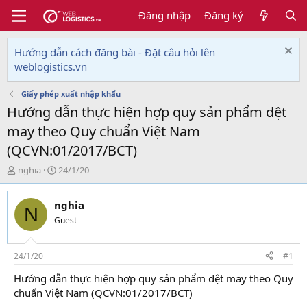
Đăng nhập
Đăng ký
Hướng dẫn cách đăng bài - Đặt câu hỏi lên
weblogistics.vn
Giấy phép xuất nhập khẩu
Hướng dẫn thực hiện hợp quy sản phẩm dệt
may theo Quy chuẩn Việt Nam
(QCVN:01/2017/BCT)
T
N
nghia
24/1/20
h
g
r
à
nghia
e
y
N
a
g
Guest
d
ử
s
i
t
24/1/20
#1
a
Hướng dẫn thực hiện hợp quy sản phẩm dệt may theo Quy
r
chuẩn Việt Nam (QCVN:01/2017/BCT)
t
e