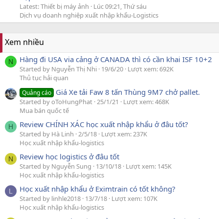
Latest: Thiết bị máy ảnh
Lúc 09:21, Thứ sáu
Dịch vụ doanh nghiệp xuất nhập khẩu-Logistics
Xem nhiều
Hàng đi USA via cảng ở CANADA thì có cần khai ISF 10+2
N
Started by Nguyễn Thị Nhi
19/6/20
Lượt xem: 692K
Thủ tục hải quan
Giá Xe tải Faw 8 tấn Thùng 9M7 chở pallet.
Quảng cáo
Started by oToHungPhat
25/1/21
Lượt xem: 468K
Mua bán quốc tế
Review CHÍNH XÁC học xuất nhập khẩu ở đâu tốt?
H
Started by Hà Linh
2/5/18
Lượt xem: 237K
Học xuất nhập khẩu-logistics
Review học logistics ở đâu tốt
N
Started by Nguyễn Sung
13/10/18
Lượt xem: 145K
Học xuất nhập khẩu-logistics
Học xuất nhập khẩu ở Eximtrain có tốt không?
L
Started by linhle2018
13/7/18
Lượt xem: 107K
Học xuất nhập khẩu-logistics