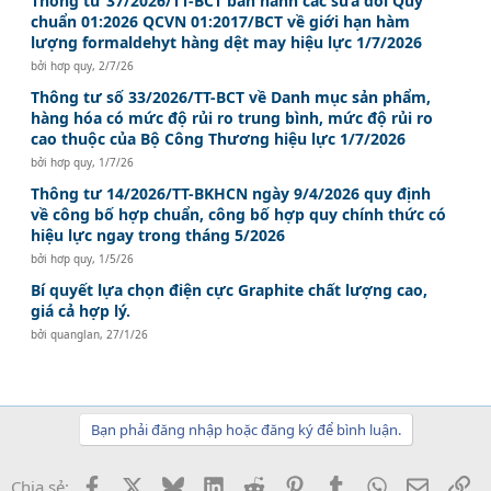
Thông tư 37/2026/TT-BCT ban hành các sửa đổi Quy
chuẩn 01:2026 QCVN 01:2017/BCT về giới hạn hàm
lượng formaldehyt hàng dệt may hiệu lực 1/7/2026
bởi
hơp quy
,
2/7/26
Thông tư số 33/2026/TT-BCT về Danh mục sản phẩm,
hàng hóa có mức độ rủi ro trung bình, mức độ rủi ro
cao thuộc của Bộ Công Thương hiệu lực 1/7/2026
bởi
hơp quy
,
1/7/26
Thông tư 14/2026/TT-BKHCN ngày 9/4/2026 quy định
về công bố hợp chuẩn, công bố hợp quy chính thức có
hiệu lực ngay trong tháng 5/2026
bởi
hơp quy
,
1/5/26
Bí quyết lựa chọn điện cực Graphite chất lượng cao,
giá cả hợp lý.
bởi
quanglan
,
27/1/26
Bạn phải đăng nhập hoặc đăng ký để bình luận.
Facebook
X
Bluesky
LinkedIn
Reddit
Pinterest
Tumblr
WhatsApp
Email
Li
Chia sẻ: