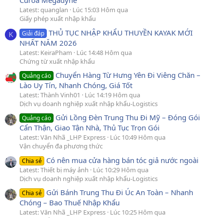
Curoa Megadyne
Latest: quanglan
Lúc 15:03 Hôm qua
Giấy phép xuất nhập khẩu
THỦ TỤC NHẬP KHẨU THUYỀN KAYAK MỚI
Giải đáp
K
NHẤT NĂM 2026
Latest: KeiraPham
Lúc 14:48 Hôm qua
Chứng từ xuất nhập khẩu
Chuyển Hàng Từ Hưng Yên Đi Viêng Chăn –
Quảng cáo
Lào Uy Tín, Nhanh Chóng, Giá Tốt
Latest: Thành Vinh01
Lúc 14:19 Hôm qua
Dịch vụ doanh nghiệp xuất nhập khẩu-Logistics
Gửi Lồng Đèn Trung Thu Đi Mỹ – Đóng Gói
Quảng cáo
Cẩn Thận, Giao Tận Nhà, Thủ Tục Trọn Gói
Latest: Văn Nhã _LHP Express
Lúc 10:49 Hôm qua
Vận chuyển đa phương thức
Có nên mua cửa hàng bán tóc giả nước ngoài
Chia sẻ
Latest: Thiết bị máy ảnh
Lúc 10:29 Hôm qua
Dịch vụ doanh nghiệp xuất nhập khẩu-Logistics
Gửi Bánh Trung Thu Đi Úc An Toàn – Nhanh
Chia sẻ
Chóng – Bao Thuế Nhập Khẩu
Latest: Văn Nhã _LHP Express
Lúc 10:25 Hôm qua