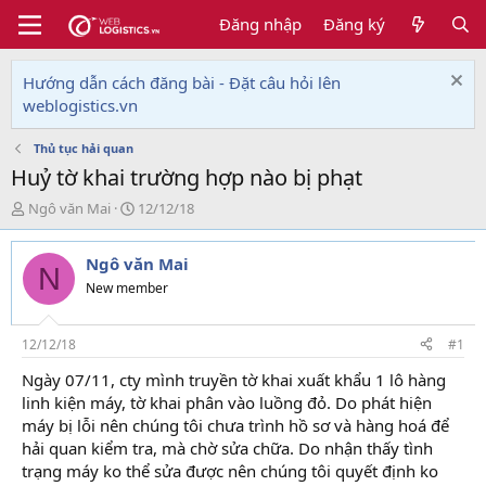
Đăng nhập
Đăng ký
Hướng dẫn cách đăng bài - Đặt câu hỏi lên
weblogistics.vn
Thủ tục hải quan
Huỷ tờ khai trường hợp nào bị phạt
T
N
Ngô văn Mai
12/12/18
h
g
r
à
Ngô văn Mai
e
y
N
a
g
New member
d
ử
s
i
t
12/12/18
#1
a
Ngày 07/11, cty mình truyền tờ khai xuất khẩu 1 lô hàng
r
linh kiện máy, tờ khai phân vào luồng đỏ. Do phát hiện
t
e
máy bị lỗi nên chúng tôi chưa trình hồ sơ và hàng hoá để
r
hải quan kiểm tra, mà chờ sửa chữa. Do nhận thấy tình
trạng máy ko thể sửa được nên chúng tôi quyết định ko