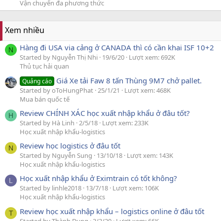
Vận chuyển đa phương thức
Xem nhiều
Hàng đi USA via cảng ở CANADA thì có cần khai ISF 10+2
N
Started by Nguyễn Thị Nhi
19/6/20
Lượt xem: 692K
Thủ tục hải quan
Giá Xe tải Faw 8 tấn Thùng 9M7 chở pallet.
Quảng cáo
Started by oToHungPhat
25/1/21
Lượt xem: 468K
Mua bán quốc tế
Review CHÍNH XÁC học xuất nhập khẩu ở đâu tốt?
H
Started by Hà Linh
2/5/18
Lượt xem: 233K
Học xuất nhập khẩu-logistics
Review học logistics ở đâu tốt
N
Started by Nguyễn Sung
13/10/18
Lượt xem: 143K
Học xuất nhập khẩu-logistics
Học xuất nhập khẩu ở Eximtrain có tốt không?
L
Started by linhle2018
13/7/18
Lượt xem: 106K
Học xuất nhập khẩu-logistics
Review học xuất nhập khẩu – logistics online ở đâu tốt
T
Started by Thành Dung
3/3/20
Lượt xem: 66K