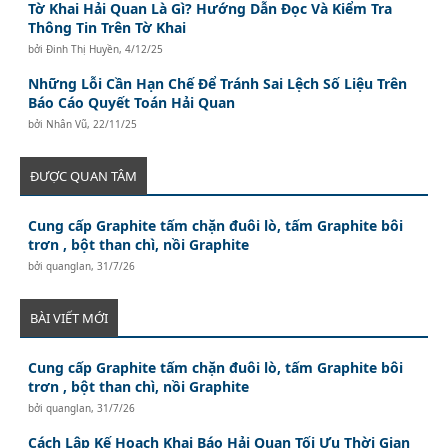
Tờ Khai Hải Quan Là Gì? Hướng Dẫn Đọc Và Kiểm Tra
Thông Tin Trên Tờ Khai
bởi
Đinh Thị Huyền
,
4/12/25
Những Lỗi Cần Hạn Chế Để Tránh Sai Lệch Số Liệu Trên
Báo Cáo Quyết Toán Hải Quan
bởi
Nhân Vũ
,
22/11/25
ĐƯỢC QUAN TÂM
Cung cấp Graphite tấm chặn đuôi lò, tấm Graphite bôi
trơn , bột than chì, nồi Graphite
bởi
quanglan
,
31/7/26
BÀI VIẾT MỚI
Cung cấp Graphite tấm chặn đuôi lò, tấm Graphite bôi
trơn , bột than chì, nồi Graphite
bởi
quanglan
,
31/7/26
Cách Lập Kế Hoạch Khai Báo Hải Quan Tối Ưu Thời Gian