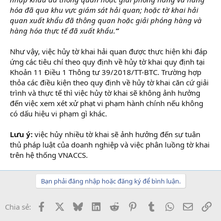
hóa đã qua khu vực giám sát hải quan; hoặc tờ khai hải
quan xuất khẩu đã thông quan hoặc giải phóng hàng và
hàng hóa thực tế đã xuất khẩu.
”
Như vậy, việc hủy tờ khai hải quan được thực hiện khi đáp
ứng các tiêu chí theo quy định về hủy tờ khai quy định tại
Khoản 11 Điều 1 Thông tư 39/2018/TT-BTC. Trường hợp
thỏa các điều kiện theo quy định về hủy tờ khai căn cứ giải
trình và thực tế thì việc hủy tờ khai sẽ không ảnh hưởng
đến việc xem xét xử phạt vi phạm hành chính nếu không
có dấu hiệu vi phạm gì khác.
Lưu ý:
việc hủy nhiều tờ khai sẽ ảnh hưởng đến sự tuân
thủ pháp luật của doanh nghiệp và việc phân luồng tờ khai
trên hệ thống VNACCS.
Bạn phải đăng nhập hoặc đăng ký để bình luận.
Facebook
X
Bluesky
LinkedIn
Reddit
Pinterest
Tumblr
WhatsApp
Email
Li
Chia sẻ: