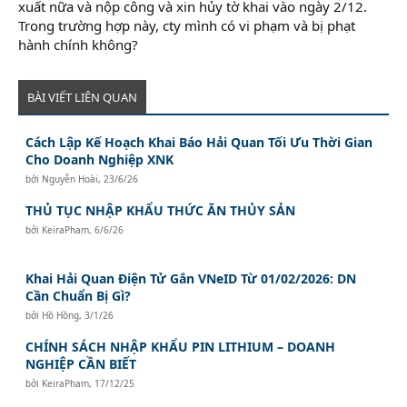
xuất nữa và nộp công và xin hủy tờ khai vào ngày 2/12.
Trong trường hợp này, cty mình có vi phạm và bị phạt
hành chính không?
BÀI VIẾT LIÊN QUAN
Cách Lập Kế Hoạch Khai Báo Hải Quan Tối Ưu Thời Gian
Cho Doanh Nghiệp XNK
bởi
Nguyễn Hoài
,
23/6/26
THỦ TỤC NHẬP KHẨU THỨC ĂN THỦY SẢN
bởi
KeiraPham
,
6/6/26
Khai Hải Quan Điện Tử Gắn VNeID Từ 01/02/2026: DN
Cần Chuẩn Bị Gì?
bởi
Hồ Hồng
,
3/1/26
CHÍNH SÁCH NHẬP KHẨU PIN LITHIUM – DOANH
NGHIỆP CẦN BIẾT
bởi
KeiraPham
,
17/12/25