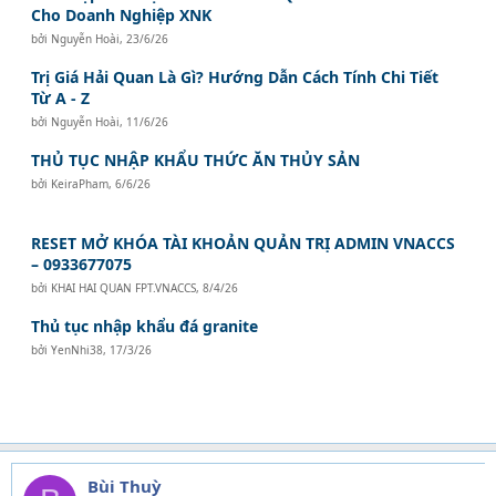
Cho Doanh Nghiệp XNK
bởi
Nguyễn Hoài
,
23/6/26
Trị Giá Hải Quan Là Gì? Hướng Dẫn Cách Tính Chi Tiết
Từ A - Z
bởi
Nguyễn Hoài
,
11/6/26
THỦ TỤC NHẬP KHẨU THỨC ĂN THỦY SẢN
bởi
KeiraPham
,
6/6/26
RESET MỞ KHÓA TÀI KHOẢN QUẢN TRỊ ADMIN VNACCS
– 0933677075
bởi
KHAI HAI QUAN FPT.VNACCS
,
8/4/26
Thủ tục nhập khẩu đá granite
bởi
YenNhi38
,
17/3/26
Bùi Thuỳ