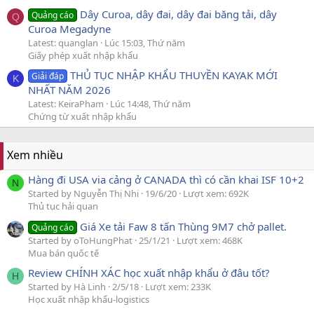
Dây Curoa, dây đai, dây đai băng tải, dây
Quảng cáo
Q
Curoa Megadyne
Latest: quanglan
Lúc 15:03, Thứ năm
Giấy phép xuất nhập khẩu
THỦ TỤC NHẬP KHẨU THUYỀN KAYAK MỚI
Giải đáp
K
NHẤT NĂM 2026
Latest: KeiraPham
Lúc 14:48, Thứ năm
Chứng từ xuất nhập khẩu
Xem nhiều
Hàng đi USA via cảng ở CANADA thì có cần khai ISF 10+2
N
Started by Nguyễn Thị Nhi
19/6/20
Lượt xem: 692K
Thủ tục hải quan
Giá Xe tải Faw 8 tấn Thùng 9M7 chở pallet.
Quảng cáo
Started by oToHungPhat
25/1/21
Lượt xem: 468K
Mua bán quốc tế
Review CHÍNH XÁC học xuất nhập khẩu ở đâu tốt?
H
Started by Hà Linh
2/5/18
Lượt xem: 233K
Học xuất nhập khẩu-logistics