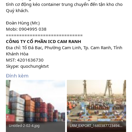
tính cơ động kéo container trung chuyển đến tận kho cho
Quý khách.
Đoàn Hùng (Mr.)
Mobi: 0904995 038
=============================
CÔNG TY CỔ PHẦN ICD CAM RANH
Địa chỉ: Tổ Đá Bạc, Phường Cam Linh, Tp. Cam Ranh, Tỉnh
Khánh Hòa
MST: 4201636730
Skype: quochungktvt
Đính kèm
Untitled-2-02-4.jpg
LRM_EXPORT_168038772349427_20190423_150309784.jpeg