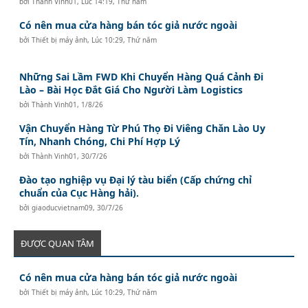
bởi
Thành Vinh01
,
Lúc 14:19, Thứ năm
Có nên mua cửa hàng bán tóc giả nước ngoài
bởi
Thiết bị máy ảnh
,
Lúc 10:29, Thứ năm
Những Sai Lầm FWD Khi Chuyển Hàng Quá Cảnh Đi
Lào – Bài Học Đắt Giá Cho Người Làm Logistics
bởi
Thành Vinh01
,
1/8/26
Vận Chuyển Hàng Từ Phú Thọ Đi Viêng Chăn Lào Uy
Tín, Nhanh Chóng, Chi Phí Hợp Lý
bởi
Thành Vinh01
,
30/7/26
Đào tạo nghiệp vụ Đại lý tàu biển (Cấp chứng chỉ
chuẩn của Cục Hàng hải).
bởi
giaoducvietnam09
,
30/7/26
ĐƯỢC QUAN TÂM
Có nên mua cửa hàng bán tóc giả nước ngoài
bởi
Thiết bị máy ảnh
,
Lúc 10:29, Thứ năm