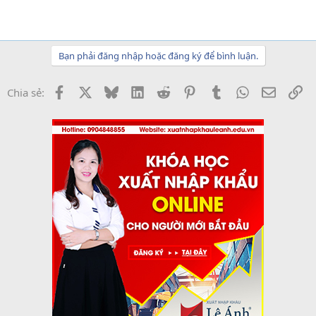
Bạn phải đăng nhập hoặc đăng ký để bình luận.
Facebook
X
Bluesky
LinkedIn
Reddit
Pinterest
Tumblr
WhatsApp
Email
Li
Chia sẻ: