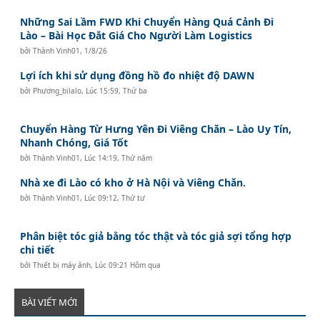
Những Sai Lầm FWD Khi Chuyển Hàng Quá Cảnh Đi
Lào – Bài Học Đắt Giá Cho Người Làm Logistics
bởi
Thành Vinh01
,
1/8/26
Lợi ích khi sử dụng đồng hồ đo nhiệt độ DAWN
bởi
Phương_bilalo
,
Lúc 15:59, Thứ ba
Chuyển Hàng Từ Hưng Yên Đi Viêng Chăn – Lào Uy Tín,
Nhanh Chóng, Giá Tốt
bởi
Thành Vinh01
,
Lúc 14:19, Thứ năm
Nhà xe đi Lào có kho ở Hà Nội và Viêng Chăn.
bởi
Thành Vinh01
,
Lúc 09:12, Thứ tư
Phân biệt tóc giả bằng tóc thật và tóc giả sợi tổng hợp
chi tiết
bởi
Thiết bị máy ảnh
,
Lúc 09:21 Hôm qua
BÀI VIẾT MỚI