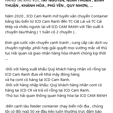
r
THUẬN , KHÁNH HÒA , PHÚ YÊN , QUY NHƠN, ...
Năm 2020 , ICD Cam Ranh mở tuyến vận chuyển Container
bằng tàu biển từ ICD Cam Ranh đến TC Cát Lái và TC Cái
Mép và chiều ngược lại về ICD CAM RANH với Tần suất 4
chuyến tàu/tháng ( 1 tuần có 2 chuyến ) .
Đơn giá cước vận chuyển cạnh tranh , cung cấp các dịch vụ
chuyên nghiệp ,phối hợp giải quyết mọi vướng mắc về thủ
tục Hải quan và giao nhận hàng hóa nhanh chóng kịp thời
…
-Đối với hàng xuất khẩu Quý khách hàng nhận vỏ rỗng tại
ICD Cam Ranh đưa về Nhà máy đóng hàng
và hạ cont có hàng tại ICD Cam Ranh.
-Đối với hàng nhập khẩu: Quý khách hàng nhận cont có
hàng tại ICD CR và trả vỏ rỗng tại ICD Cam Ranh.
-Thủ tục hải quan thông quan hàng hóa tại ICD CAM RANH
-Bên cạnh tàu feeder container chạy biển nội địa , chúng
tôi có đội ngũ 50 xe đầu kéo luôn thường trực đảm bảo