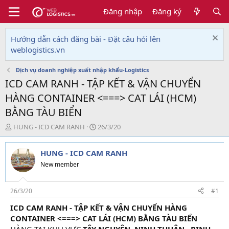
Đăng nhập
Đăng ký
Hướng dẫn cách đăng bài - Đặt câu hỏi lên
weblogistics.vn
Dịch vụ doanh nghiệp xuất nhập khẩu-Logistics
ICD CAM RANH - TẬP KẾT & VẬN CHUYỂN
HÀNG CONTAINER <===> CAT LÁI (HCM)
BẰNG TÀU BIỂN
T
N
HUNG - ICD CAM RANH
26/3/20
h
g
r
à
HUNG - ICD CAM RANH
e
y
a
g
New member
d
ử
s
i
t
26/3/20
#1
a
ICD CAM RANH - TẬP KẾT & VẬN CHUYỂN HÀNG
r
CONTAINER <===> CAT LÁI (HCM) BẰNG TÀU BIỂN
t
e
HÀNG TẠI KHU VỰC
TÂY NGUYÊN, NINH THUẬN , BINH