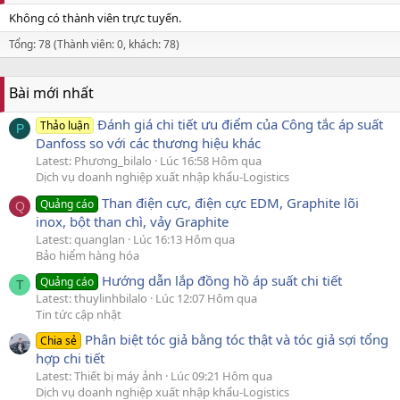
Không có thành viên trực tuyến.
Tổng: 78 (Thành viên: 0, khách: 78)
Bài mới nhất
Đánh giá chi tiết ưu điểm của Công tắc áp suất
Thảo luận
P
Danfoss so với các thương hiệu khác
Latest: Phương_bilalo
Lúc 16:58 Hôm qua
Dịch vụ doanh nghiệp xuất nhập khẩu-Logistics
Than điện cực, điện cực EDM, Graphite lõi
Quảng cáo
Q
inox, bột than chì, vảy Graphite
Latest: quanglan
Lúc 16:13 Hôm qua
Bảo hiểm hàng hóa
Hướng dẫn lắp đồng hồ áp suất chi tiết
Quảng cáo
T
Latest: thuylinhbilalo
Lúc 12:07 Hôm qua
Tin tức cập nhật
Phân biệt tóc giả bằng tóc thật và tóc giả sợi tổng
Chia sẻ
hợp chi tiết
Latest: Thiết bị máy ảnh
Lúc 09:21 Hôm qua
Dịch vụ doanh nghiệp xuất nhập khẩu-Logistics