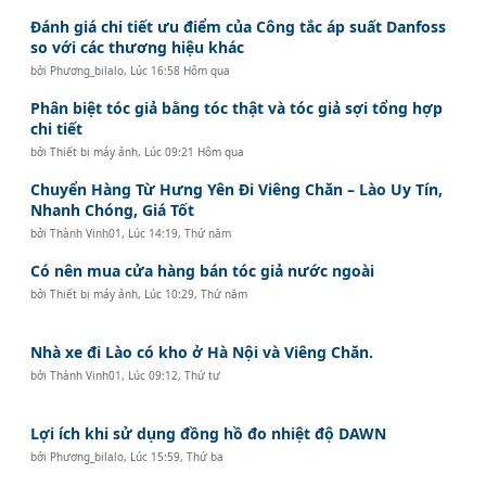
Đánh giá chi tiết ưu điểm của Công tắc áp suất Danfoss
so với các thương hiệu khác
bởi
Phương_bilalo
,
Lúc 16:58 Hôm qua
Phân biệt tóc giả bằng tóc thật và tóc giả sợi tổng hợp
chi tiết
bởi
Thiết bị máy ảnh
,
Lúc 09:21 Hôm qua
Chuyển Hàng Từ Hưng Yên Đi Viêng Chăn – Lào Uy Tín,
Nhanh Chóng, Giá Tốt
bởi
Thành Vinh01
,
Lúc 14:19, Thứ năm
Có nên mua cửa hàng bán tóc giả nước ngoài
bởi
Thiết bị máy ảnh
,
Lúc 10:29, Thứ năm
Nhà xe đi Lào có kho ở Hà Nội và Viêng Chăn.
bởi
Thành Vinh01
,
Lúc 09:12, Thứ tư
Lợi ích khi sử dụng đồng hồ đo nhiệt độ DAWN
bởi
Phương_bilalo
,
Lúc 15:59, Thứ ba