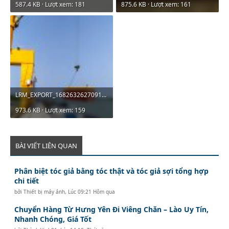
587.4 KB · Lượt xem: 181
875.6 KB · Lượt xem: 161
LRM_EXPORT_168263262709133_20190423_150654274.jpeg
973.6 KB · Lượt xem: 159
BÀI VIẾT LIÊN QUAN
Phân biệt tóc giả bằng tóc thật và tóc giả sợi tổng hợp
chi tiết
bởi
Thiết bị máy ảnh
,
Lúc 09:21 Hôm qua
Chuyển Hàng Từ Hưng Yên Đi Viêng Chăn – Lào Uy Tín,
Nhanh Chóng, Giá Tốt