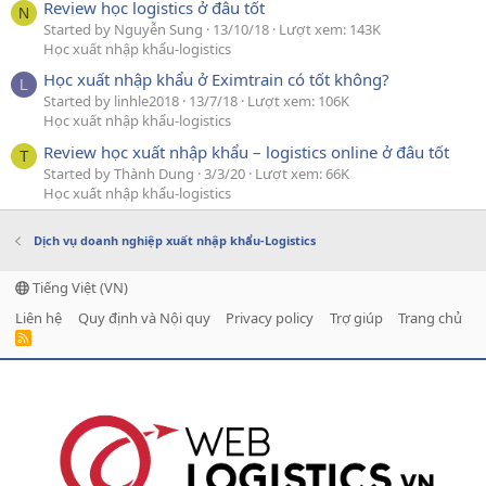
Review học logistics ở đâu tốt
N
Started by Nguyễn Sung
13/10/18
Lượt xem: 143K
Học xuất nhập khẩu-logistics
Học xuất nhập khẩu ở Eximtrain có tốt không?
L
Started by linhle2018
13/7/18
Lượt xem: 106K
Học xuất nhập khẩu-logistics
Review học xuất nhập khẩu – logistics online ở đâu tốt
T
Started by Thành Dung
3/3/20
Lượt xem: 66K
Học xuất nhập khẩu-logistics
Dịch vụ doanh nghiệp xuất nhập khẩu-Logistics
Tiếng Việt (VN)
Liên hệ
Quy định và Nội quy
Privacy policy
Trợ giúp
Trang chủ
R
S
S