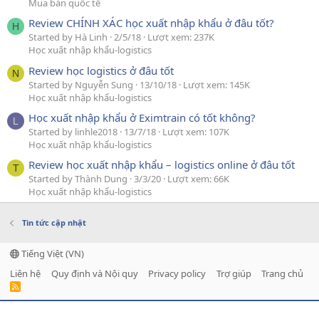
Mua bán quốc tế
Review CHÍNH XÁC học xuất nhập khẩu ở đâu tốt?
H
Started by Hà Linh
2/5/18
Lượt xem: 237K
Học xuất nhập khẩu-logistics
Review học logistics ở đâu tốt
N
Started by Nguyễn Sung
13/10/18
Lượt xem: 145K
Học xuất nhập khẩu-logistics
Học xuất nhập khẩu ở Eximtrain có tốt không?
L
Started by linhle2018
13/7/18
Lượt xem: 107K
Học xuất nhập khẩu-logistics
Review học xuất nhập khẩu – logistics online ở đâu tốt
T
Started by Thành Dung
3/3/20
Lượt xem: 66K
Học xuất nhập khẩu-logistics
Tin tức cập nhật
Tiếng Việt (VN)
Liên hệ
Quy định và Nội quy
Privacy policy
Trợ giúp
Trang chủ
R
S
S