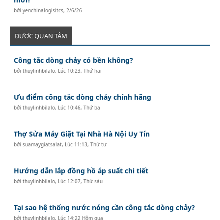
bởi
yenchinalogisitcs
,
2/6/26
ĐƯỢC QUAN TÂM
Công tắc dòng chảy có bền không?
bởi
thuylinhbilalo
,
Lúc 10:23, Thứ hai
Ưu điểm công tắc dòng chảy chính hãng
bởi
thuylinhbilalo
,
Lúc 10:46, Thứ ba
Thợ Sửa Máy Giặt Tại Nhà Hà Nội Uy Tín
bởi
suamaygiatsalat
,
Lúc 11:13, Thứ tư
Hướng dẫn lắp đồng hồ áp suất chi tiết
bởi
thuylinhbilalo
,
Lúc 12:07, Thứ sáu
Tại sao hệ thống nước nóng cần công tắc dòng chảy?
bởi
thuylinhbilalo
,
Lúc 14:22 Hôm qua