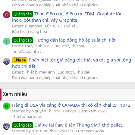
Dịch vụ doanh nghiệp xuất nhập khẩu-Logistics
Than điện cực, điện cực EDM, Graphite lõi
Quảng cáo
Q
inox, bột than chì, vảy Graphite
Latest: quanglan
Lúc 16:13, Thứ sáu
Bảo hiểm hàng hóa
Hướng dẫn lắp đồng hồ áp suất chi tiết
Quảng cáo
T
Latest: thuylinhbilalo
Lúc 12:07, Thứ sáu
Tin tức cập nhật
Phân biệt tóc giả bằng tóc thật và tóc giả sợi tổng
Chia sẻ
hợp chi tiết
Latest: Thiết bị máy ảnh
Lúc 09:21, Thứ sáu
Dịch vụ doanh nghiệp xuất nhập khẩu-Logistics
Xem nhiều
Hàng đi USA via cảng ở CANADA thì có cần khai ISF 10+2
N
Started by Nguyễn Thị Nhi
19/6/20
Lượt xem: 692K
Thủ tục hải quan
Giá Xe tải Faw 8 tấn Thùng 9M7 chở pallet.
Quảng cáo
Started by oToHungPhat
25/1/21
Lượt xem: 468K