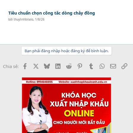
Tiêu chuẩn chọn công tắc dòng chảy đồng
bởi
thuylinhbilalo
,
1/8/26
Bạn phải đăng nhập hoặc đăng ký để bình luận.
Facebook
X
Bluesky
LinkedIn
Reddit
Pinterest
Tumblr
WhatsApp
Email
Li
Chia sẻ: