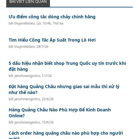
BÀI VIẾT LIÊN QUAN
Ưu điểm công tắc dòng chảy chính hãng
bởi
thuylinhbilalo
,
Lúc 10:46, Thứ ba
Tìm Hiểu Công Tắc Áp Suất Trong Lò Hơi
bởi
thuylinhbilalo
,
28/7/26
5 dấu hiệu nhận biết shop Trung Quốc uy tín trước khi
đặt hàng
bởi
yenchinalogisitcs
,
1/7/26
Đặt hàng Quảng Châu nhưng giao sai mẫu thì xử lý
như thế nào?
bởi
yenchinalogisitcs
,
22/6/26
Hàng Quảng Châu Nào Phù Hợp Để Kinh Doanh
Online?
bởi
yenchinalogisitcs
,
15/6/26
Cách order hàng quảng châu nào phù hợp cho người
mới?