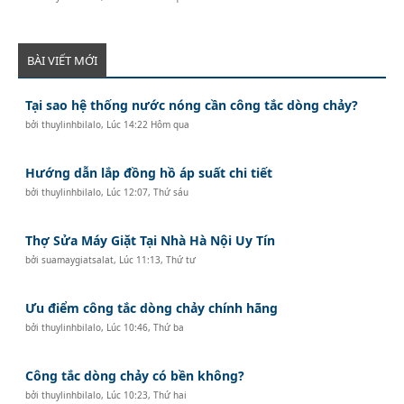
BÀI VIẾT MỚI
Tại sao hệ thống nước nóng cần công tắc dòng chảy?
bởi
thuylinhbilalo
,
Lúc 14:22 Hôm qua
Hướng dẫn lắp đồng hồ áp suất chi tiết
bởi
thuylinhbilalo
,
Lúc 12:07, Thứ sáu
Thợ Sửa Máy Giặt Tại Nhà Hà Nội Uy Tín
bởi
suamaygiatsalat
,
Lúc 11:13, Thứ tư
Ưu điểm công tắc dòng chảy chính hãng
bởi
thuylinhbilalo
,
Lúc 10:46, Thứ ba
Công tắc dòng chảy có bền không?
bởi
thuylinhbilalo
,
Lúc 10:23, Thứ hai