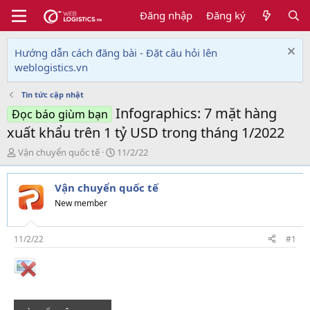
Đăng nhập
Đăng ký
Hướng dẫn cách đăng bài - Đặt câu hỏi lên
weblogistics.vn
Tin tức cập nhật
Infographics: 7 mặt hàng
Đọc báo giùm bạn
xuất khẩu trên 1 tỷ USD trong tháng 1/2022
T
N
Vận chuyển quốc tế
11/2/22
h
g
r
à
Vận chuyển quốc tế
e
y
a
g
New member
d
ử
s
i
t
11/2/22
#1
a
r
t
e
r