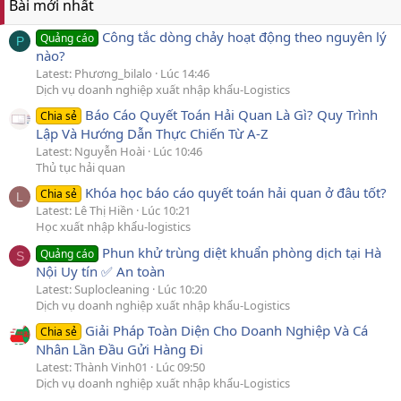
Bài mới nhất
Công tắc dòng chảy hoạt động theo nguyên lý
Quảng cáo
P
nào?
Latest: Phương_bilalo
Lúc 14:46
Dịch vụ doanh nghiệp xuất nhập khẩu-Logistics
Báo Cáo Quyết Toán Hải Quan Là Gì? Quy Trình
Chia sẻ
Lập Và Hướng Dẫn Thực Chiến Từ A-Z
Latest: Nguyễn Hoài
Lúc 10:46
Thủ tục hải quan
Khóa học báo cáo quyết toán hải quan ở đâu tốt?
Chia sẻ
L
Latest: Lê Thị Hiền
Lúc 10:21
Học xuất nhập khẩu-logistics
Phun khử trùng diệt khuẩn phòng dịch tại Hà
Quảng cáo
S
Nội Uy tín ✅ An toàn
Latest: Suplocleaning
Lúc 10:20
Dịch vụ doanh nghiệp xuất nhập khẩu-Logistics
Giải Pháp Toàn Diện Cho Doanh Nghiệp Và Cá
Chia sẻ
Nhân Lần Đầu Gửi Hàng Đi
Latest: Thành Vinh01
Lúc 09:50
Dịch vụ doanh nghiệp xuất nhập khẩu-Logistics