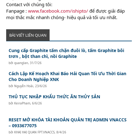
Contact với chúng tôi:
Fanpage :
www.facebook.com/ishipto/
để được giải đáp
mọi thắc mắc nhanh chóng- hiệu quả và tối ưu nhất.
BÀI VIẾT LIÊN QUAN
Cung cấp Graphite tấm chặn đuôi lò, tấm Graphite bôi
trơn , bột than chì, nồi Graphite
bởi
quanglan
,
31/7/26
Cách Lập Kế Hoạch Khai Báo Hải Quan Tối Ưu Thời Gian
Cho Doanh Nghiệp XNK
bởi
Nguyễn Hoài
,
23/6/26
THỦ TỤC NHẬP KHẨU THỨC ĂN THỦY SẢN
bởi
KeiraPham
,
6/6/26
RESET MỞ KHÓA TÀI KHOẢN QUẢN TRỊ ADMIN VNACCS
– 0933677075
bởi
KHAI HAI QUAN FPT.VNACCS
,
8/4/26