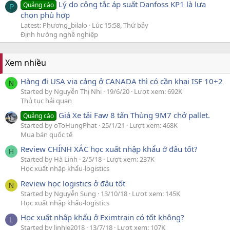
Lý do công tắc áp suất Danfoss KP1 là lựa
Quảng cáo
P
chọn phù hợp
Latest: Phương_bilalo
Lúc 15:58, Thứ bảy
Định hướng nghề nghiệp
Xem nhiều
Hàng đi USA via cảng ở CANADA thì có cần khai ISF 10+2
N
Started by Nguyễn Thị Nhi
19/6/20
Lượt xem: 692K
Thủ tục hải quan
Giá Xe tải Faw 8 tấn Thùng 9M7 chở pallet.
Quảng cáo
Started by oToHungPhat
25/1/21
Lượt xem: 468K
Mua bán quốc tế
Review CHÍNH XÁC học xuất nhập khẩu ở đâu tốt?
H
Started by Hà Linh
2/5/18
Lượt xem: 237K
Học xuất nhập khẩu-logistics
Review học logistics ở đâu tốt
N
Started by Nguyễn Sung
13/10/18
Lượt xem: 145K
Học xuất nhập khẩu-logistics
Học xuất nhập khẩu ở Eximtrain có tốt không?
L
Started by linhle2018
13/7/18
Lượt xem: 107K