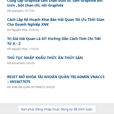
Cung cấp Graphite tấm chặn đuôi lò, tấm Graphite bôi
trơn , bột than chì, nồi Graphite
bởi
quanglan
,
31/7/26
Cách Lập Kế Hoạch Khai Báo Hải Quan Tối Ưu Thời Gian
Cho Doanh Nghiệp XNK
bởi
Nguyễn Hoài
,
23/6/26
Trị Giá Hải Quan Là Gì? Hướng Dẫn Cách Tính Chi Tiết
Từ A - Z
bởi
Nguyễn Hoài
,
11/6/26
THỦ TỤC NHẬP KHẨU THỨC ĂN THỦY SẢN
bởi
KeiraPham
,
6/6/26
RESET MỞ KHÓA TÀI KHOẢN QUẢN TRỊ ADMIN VNACCS
– 0933677075
bởi
KHAI HAI QUAN FPT.VNACCS
,
8/4/26
Bạn phải đăng nhập hoặc đăng ký để bình luận.