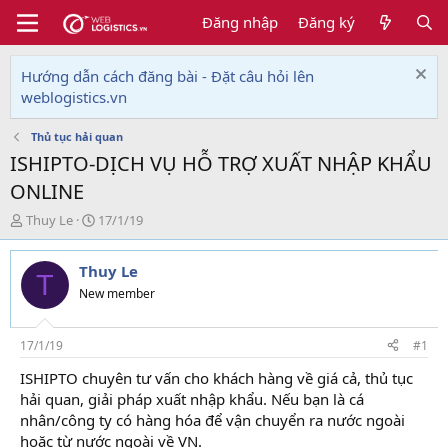
Đăng nhập
Đăng ký
Hướng dẫn cách đăng bài - Đặt câu hỏi lên
weblogistics.vn
Thủ tục hải quan
ISHIPTO-DỊCH VỤ HỖ TRỢ XUẤT NHẬP KHẨU
ONLINE
T
N
Thuy Le
17/1/19
h
g
r
à
Thuy Le
e
y
T
a
g
New member
d
ử
s
i
t
17/1/19
#1
a
ISHIPTO chuyên tư vấn cho khách hàng về giá cả, thủ tục
r
hải quan, giải pháp xuất nhập khẩu. Nếu bạn là cá
t
e
nhân/công ty có hàng hóa để vận chuyển ra nước ngoài
r
hoặc từ nước ngoài về VN.