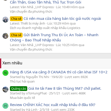
Cẩn Thận, Giao Tận Nhà, Thủ Tục Trọn Gói
Latest: Văn Nhã _LHP Express
Lúc 10:49 Hôm qua
Vận chuyển đa phương thức
Có nên mua cửa hàng bán tóc giả nước ngoài
Chia sẻ
Latest: Thiết bị máy ảnh
Lúc 10:29 Hôm qua
Dịch vụ doanh nghiệp xuất nhập khẩu-Logistics
Gửi Bánh Trung Thu Đi Úc An Toàn – Nhanh
Chia sẻ
Chóng – Bao Thuế Nhập Khẩu
Latest: Văn Nhã _LHP Express
Lúc 10:25 Hôm qua
Vận chuyển đa phương thức
Xem nhiều
Hàng đi USA via cảng ở CANADA thì có cần khai ISF 10+2
N
Started by Nguyễn Thị Nhi
19/6/20
Lượt xem: 692K
Thủ tục hải quan
Giá Xe tải Faw 8 tấn Thùng 9M7 chở pallet.
Quảng cáo
Started by oToHungPhat
25/1/21
Lượt xem: 468K
Mua bán quốc tế
Review CHÍNH XÁC học xuất nhập khẩu ở đâu tốt?
H
Started by Hà Linh
2/5/18
Lượt xem: 233K