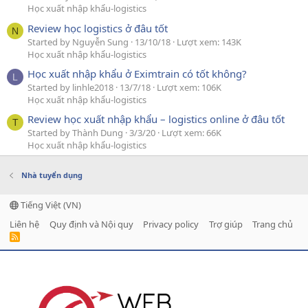
Học xuất nhập khẩu-logistics
Review học logistics ở đâu tốt
N
Started by Nguyễn Sung
13/10/18
Lượt xem: 143K
Học xuất nhập khẩu-logistics
Học xuất nhập khẩu ở Eximtrain có tốt không?
L
Started by linhle2018
13/7/18
Lượt xem: 106K
Học xuất nhập khẩu-logistics
Review học xuất nhập khẩu – logistics online ở đâu tốt
T
Started by Thành Dung
3/3/20
Lượt xem: 66K
Học xuất nhập khẩu-logistics
Nhà tuyển dụng
Tiếng Việt (VN)
Liên hệ
Quy định và Nội quy
Privacy policy
Trợ giúp
Trang chủ
R
S
S