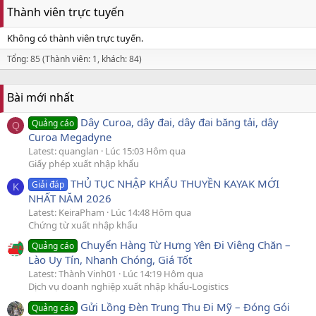
Thành viên trực tuyến
Không có thành viên trực tuyến.
Tổng: 85 (Thành viên: 1, khách: 84)
Bài mới nhất
Dây Curoa, dây đai, dây đai băng tải, dây
Quảng cáo
Q
Curoa Megadyne
Latest: quanglan
Lúc 15:03 Hôm qua
Giấy phép xuất nhập khẩu
THỦ TỤC NHẬP KHẨU THUYỀN KAYAK MỚI
Giải đáp
K
NHẤT NĂM 2026
Latest: KeiraPham
Lúc 14:48 Hôm qua
Chứng từ xuất nhập khẩu
Chuyển Hàng Từ Hưng Yên Đi Viêng Chăn –
Quảng cáo
Lào Uy Tín, Nhanh Chóng, Giá Tốt
Latest: Thành Vinh01
Lúc 14:19 Hôm qua
Dịch vụ doanh nghiệp xuất nhập khẩu-Logistics
Gửi Lồng Đèn Trung Thu Đi Mỹ – Đóng Gói
Quảng cáo