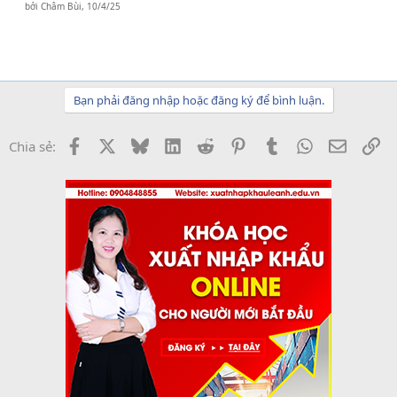
bởi
Châm Bùi
,
10/4/25
Bạn phải đăng nhập hoặc đăng ký để bình luận.
Facebook
X
Bluesky
LinkedIn
Reddit
Pinterest
Tumblr
WhatsApp
Email
Li
Chia sẻ: