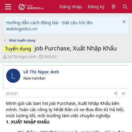
Đăng nhập
Đăng ký
Hướng dẫn cách đăng bài - Đặt câu hỏi lên
weblogistics.vn
Nhà tuyển dụng
job Purchase, Xuất Nhập Khẩu
Tuyển dụng
T
N
Lê Thị Ngọc Anh
26/5/21
h
g
r
à
Lê Thị Ngọc Anh
e
y
L
a
g
New member
d
ử
s
i
t
26/5/21
#1
a
Mình gửi các bạn list job Purchase, Xuất Nhập Khẩu bên
r
mình. Toàn các công ty Nhật Bản có xe đưa đón từ Hà Nội,
t
e
mức lương tốt, môi trường làm việc chuyên nghiệp.
r
1. XUẤT NHẬP KHẨU