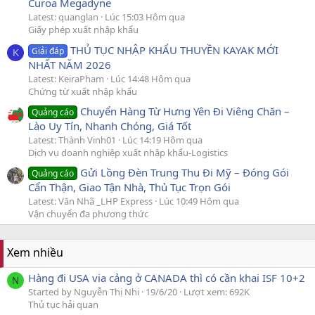
Curoa Megadyne
Latest: quanglan
Lúc 15:03 Hôm qua
Giấy phép xuất nhập khẩu
THỦ TỤC NHẬP KHẨU THUYỀN KAYAK MỚI
Giải đáp
K
NHẤT NĂM 2026
Latest: KeiraPham
Lúc 14:48 Hôm qua
Chứng từ xuất nhập khẩu
Chuyển Hàng Từ Hưng Yên Đi Viêng Chăn –
Quảng cáo
Lào Uy Tín, Nhanh Chóng, Giá Tốt
Latest: Thành Vinh01
Lúc 14:19 Hôm qua
Dịch vụ doanh nghiệp xuất nhập khẩu-Logistics
Gửi Lồng Đèn Trung Thu Đi Mỹ – Đóng Gói
Quảng cáo
Cẩn Thận, Giao Tận Nhà, Thủ Tục Trọn Gói
Latest: Văn Nhã _LHP Express
Lúc 10:49 Hôm qua
Vận chuyển đa phương thức
Xem nhiều
Hàng đi USA via cảng ở CANADA thì có cần khai ISF 10+2
N
Started by Nguyễn Thị Nhi
19/6/20
Lượt xem: 692K
Thủ tục hải quan