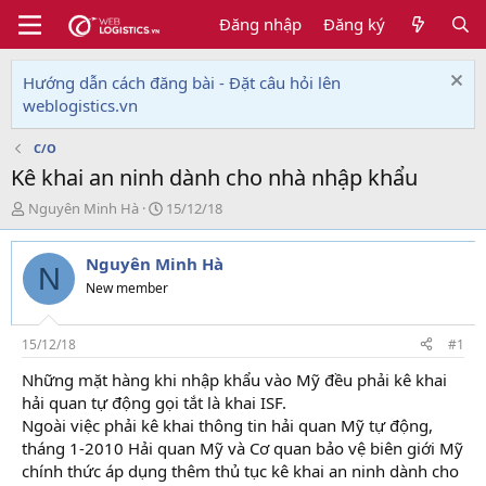
Đăng nhập
Đăng ký
Hướng dẫn cách đăng bài - Đặt câu hỏi lên
weblogistics.vn
C/O
Kê khai an ninh dành cho nhà nhập khẩu
T
N
Nguyên Minh Hà
15/12/18
h
g
r
à
Nguyên Minh Hà
e
y
N
a
g
New member
d
ử
s
i
t
15/12/18
#1
a
Những mặt hàng khi nhập khẩu vào Mỹ đều phải kê khai
r
hải quan tự động gọi tắt là khai ISF.
t
e
Ngoài việc phải kê khai thông tin hải quan Mỹ tự động,
r
tháng 1-2010 Hải quan Mỹ và Cơ quan bảo vệ biên giới Mỹ
chính thức áp dụng thêm thủ tục kê khai an ninh dành cho