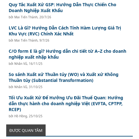
Quy Tắc Xuất Xứ GSP: Hướng Dẫn Thực Chiến Cho
Doanh Nghiệp Xuất Khẩu
bởi
Mai Tiến Thành
,
20/7/26
LVC Là Gì? Hướng Dẫn Cách Tính Hàm Lượng Giá Trị
Khu Vực (RVC) Chính Xác Nhất
bởi
Mai Tiến Thành
,
9/7/26
C/O form E là gì? Hướng dẫn chi tiết từ A–Z cho doanh
nghiệp xuất nhập khẩu
bởi
Nhân Vũ
,
16/11/25
So sánh Xuất xứ Thuần túy (WO) và Xuất xứ Không
Thuần túy (Substantial Transformation)
bởi
Nhân Vũ
,
31/10/25
Tối Ưu Xuất Xứ Để Hưởng Ưu Đãi Thuế Quan: Hướng
dẫn thực hành cho doanh nghiệp Việt (EVFTA, CPTPP,
RCEP)
bởi
Hồ Hồng
,
25/10/25
ĐƯỢC QUAN TÂM