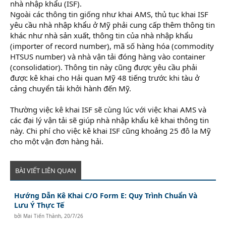
nhà nhập khẩu (ISF).
Ngoài các thông tin giống như khai AMS, thủ tục khai ISF
yêu cầu nhà nhập khẩu ở Mỹ phải cung cấp thêm thông tin
khác như nhà sản xuất, thông tin của nhà nhập khẩu
(importer of record number), mã số hàng hóa (commodity
HTSUS number) và nhà vận tải đóng hàng vào container
(consolidatior). Thông tin này cũng được yêu cầu phải
được kê khai cho Hải quan Mỹ 48 tiếng trước khi tàu ở
cảng chuyển tải khởi hành đến Mỹ.
học xuất nhập khẩu
trực tuyến
Thường việc kê khai ISF sẽ cùng lúc với việc khai AMS và
các đại lý vận tải sẽ giúp nhà nhập khẩu kê khai thông tin
này. Chi phí cho việc kê khai ISF cũng khoảng 25 đô la Mỹ
cho một vận đơn hàng hải.
BÀI VIẾT LIÊN QUAN
Hướng Dẫn Kê Khai C/O Form E: Quy Trình Chuẩn Và
Lưu Ý Thực Tế
bởi
Mai Tiến Thành
,
20/7/26