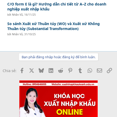
C/O form E là gì? Hướng dẫn chi tiết từ A–Z cho doanh
nghiệp xuất nhập khẩu
bởi
Nhân Vũ
,
16/11/25
So sánh Xuất xứ Thuần túy (WO) và Xuất xứ Không
Thuần túy (Substantial Transformation)
bởi
Nhân Vũ
,
31/10/25
Bạn phải đăng nhập hoặc đăng ký để bình luận.
Facebook
X
Bluesky
LinkedIn
Reddit
Pinterest
Tumblr
WhatsApp
Email
Li
Chia sẻ: