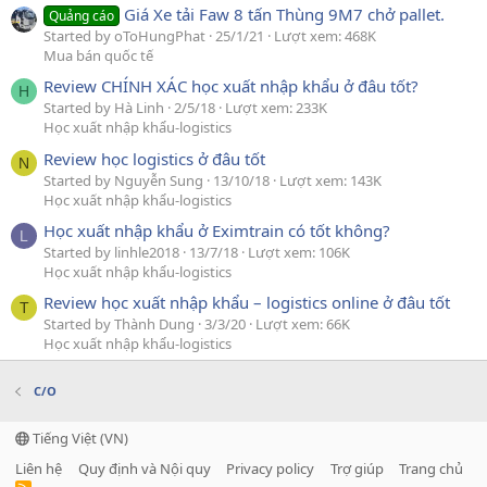
Giá Xe tải Faw 8 tấn Thùng 9M7 chở pallet.
Quảng cáo
Started by oToHungPhat
25/1/21
Lượt xem: 468K
Mua bán quốc tế
Review CHÍNH XÁC học xuất nhập khẩu ở đâu tốt?
H
Started by Hà Linh
2/5/18
Lượt xem: 233K
Học xuất nhập khẩu-logistics
Review học logistics ở đâu tốt
N
Started by Nguyễn Sung
13/10/18
Lượt xem: 143K
Học xuất nhập khẩu-logistics
Học xuất nhập khẩu ở Eximtrain có tốt không?
L
Started by linhle2018
13/7/18
Lượt xem: 106K
Học xuất nhập khẩu-logistics
Review học xuất nhập khẩu – logistics online ở đâu tốt
T
Started by Thành Dung
3/3/20
Lượt xem: 66K
Học xuất nhập khẩu-logistics
C/O
Tiếng Việt (VN)
Liên hệ
Quy định và Nội quy
Privacy policy
Trợ giúp
Trang chủ