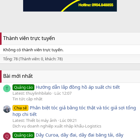
Thành viên trực tuyến
Không có thành viên trực tuyến.
Tổng: 78 (Thành viên: 0, khách: 78)
Bài mới nhất
Hướng dẫn lắp đồng hồ áp suất chi tiết
Quảng cáo
T
Latest: thuylinhbilalo
Lúc 12:07
Tin tức cập nhật
Phân biệt tóc giả bằng tóc thật và tóc giả sợi tổng
Chia sẻ
hợp chi tiết
Latest: Thiết bị máy ảnh
Lúc 09:21
Dịch vụ doanh nghiệp xuất nhập khẩu-Logistics
Dây Curoa, dây đai, dây đai băng tải, dây
Quảng cáo
Q