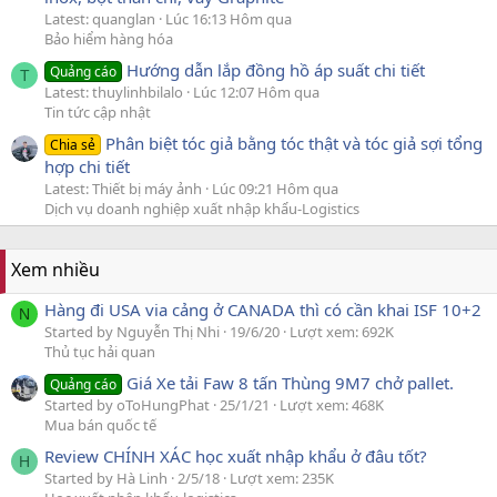
Latest: quanglan
Lúc 16:13 Hôm qua
Bảo hiểm hàng hóa
Hướng dẫn lắp đồng hồ áp suất chi tiết
Quảng cáo
T
Latest: thuylinhbilalo
Lúc 12:07 Hôm qua
Tin tức cập nhật
Phân biệt tóc giả bằng tóc thật và tóc giả sợi tổng
Chia sẻ
hợp chi tiết
Latest: Thiết bị máy ảnh
Lúc 09:21 Hôm qua
Dịch vụ doanh nghiệp xuất nhập khẩu-Logistics
Xem nhiều
Hàng đi USA via cảng ở CANADA thì có cần khai ISF 10+2
N
Started by Nguyễn Thị Nhi
19/6/20
Lượt xem: 692K
Thủ tục hải quan
Giá Xe tải Faw 8 tấn Thùng 9M7 chở pallet.
Quảng cáo
Started by oToHungPhat
25/1/21
Lượt xem: 468K
Mua bán quốc tế
Review CHÍNH XÁC học xuất nhập khẩu ở đâu tốt?
H
Started by Hà Linh
2/5/18
Lượt xem: 235K