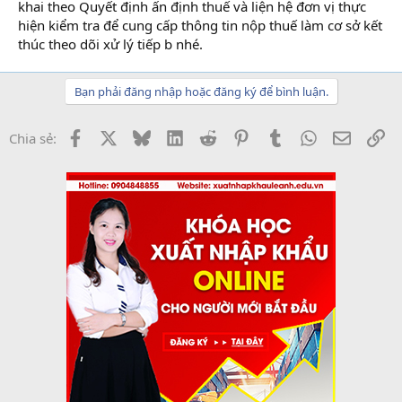
khai theo Quyết định ấn định thuế và liện hệ đơn vị thực
hiện kiểm tra để cung cấp thông tin nộp thuế làm cơ sở kết
thúc theo dõi xử lý tiếp b nhé.
Bạn phải đăng nhập hoặc đăng ký để bình luận.
Facebook
X
Bluesky
LinkedIn
Reddit
Pinterest
Tumblr
WhatsApp
Email
Li
Chia sẻ: