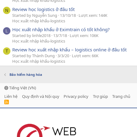
Học xuất nhập khẩu-logistics
Review học logistics ở đâu tốt
N
Started by Nguyễn Sung
13/10/18
Lượt xem: 144K
Học xuất nhập khẩu-logistics
Học xuất nhập khẩu ở Eximtrain có tốt không?
L
Started by linhle2018
13/7/18
Lượt xem: 106K
Học xuất nhập khẩu-logistics
Review học xuất nhập khẩu – logistics online ở đâu tốt
T
Started by Thành Dung
3/3/20
Lượt xem: 66K
Học xuất nhập khẩu-logistics
Bảo hiểm hàng hóa
Tiếng Việt (VN)
Liên hệ
Quy định và Nội quy
Privacy policy
Trợ giúp
Trang chủ
R
S
S