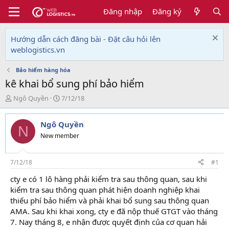
Đăng nhập
Đăng ký
Hướng dẫn cách đăng bài - Đặt câu hỏi lên
weblogistics.vn
Bảo hiểm hàng hóa
kê khai bổ sung phí bảo hiểm
T
N
Ngô Quyền
7/12/18
h
g
r
à
Ngô Quyền
e
y
N
a
g
New member
d
ử
s
i
t
7/12/18
#1
a
cty e có 1 lô hàng phải kiểm tra sau thông quan, sau khi
r
kiểm tra sau thông quan phát hiện doanh nghiệp khai
t
e
thiếu phí bảo hiểm và phải khai bổ sung sau thông quan
r
AMA. Sau khi khai xong, cty e đã nộp thuế GTGT vào tháng
7. Nay tháng 8, e nhận được quyết định của cơ quan hải