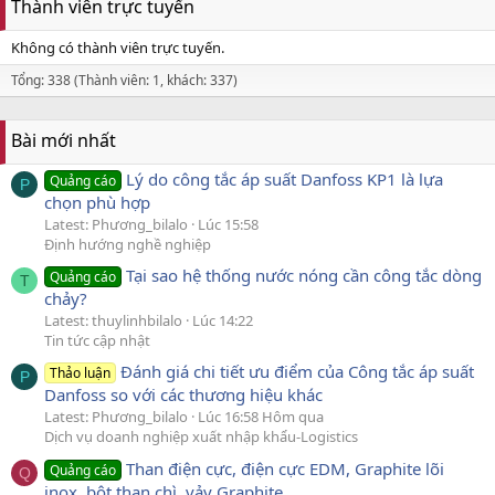
Thành viên trực tuyến
Không có thành viên trực tuyến.
Tổng: 338 (Thành viên: 1, khách: 337)
Bài mới nhất
Lý do công tắc áp suất Danfoss KP1 là lựa
Quảng cáo
P
chọn phù hợp
Latest: Phương_bilalo
Lúc 15:58
Định hướng nghề nghiệp
Tại sao hệ thống nước nóng cần công tắc dòng
Quảng cáo
T
chảy?
Latest: thuylinhbilalo
Lúc 14:22
Tin tức cập nhật
Đánh giá chi tiết ưu điểm của Công tắc áp suất
Thảo luận
P
Danfoss so với các thương hiệu khác
Latest: Phương_bilalo
Lúc 16:58 Hôm qua
Dịch vụ doanh nghiệp xuất nhập khẩu-Logistics
Than điện cực, điện cực EDM, Graphite lõi
Quảng cáo
Q
inox, bột than chì, vảy Graphite