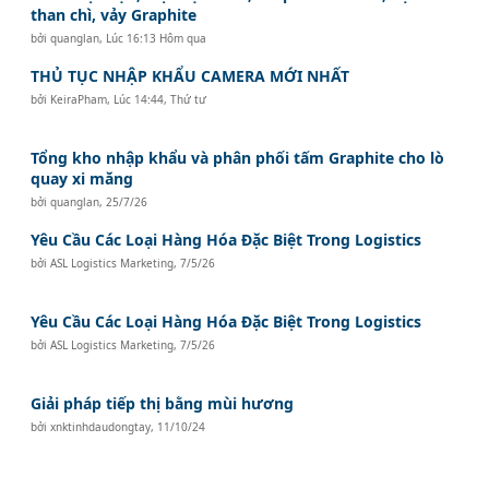
than chì, vảy Graphite
bởi
quanglan
,
Lúc 16:13 Hôm qua
THỦ TỤC NHẬP KHẨU CAMERA MỚI NHẤT
bởi
KeiraPham
,
Lúc 14:44, Thứ tư
Tổng kho nhập khẩu và phân phối tấm Graphite cho lò
quay xi măng
bởi
quanglan
,
25/7/26
Yêu Cầu Các Loại Hàng Hóa Đặc Biệt Trong Logistics
bởi
ASL Logistics Marketing
,
7/5/26
Yêu Cầu Các Loại Hàng Hóa Đặc Biệt Trong Logistics
bởi
ASL Logistics Marketing
,
7/5/26
Giải pháp tiếp thị bằng mùi hương
bởi
xnktinhdaudongtay
,
11/10/24