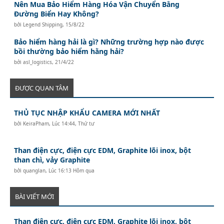
Nên Mua Bảo Hiểm Hàng Hóa Vận Chuyển Bằng
Đường Biển Hay Không?
bởi
Legend Shipping
,
15/8/22
Bảo hiểm hàng hải là gì? Những trường hợp nào được
bồi thường bảo hiểm hằng hải?
bởi
asl_logistics
,
21/4/22
ĐƯỢC QUAN TÂM
THỦ TỤC NHẬP KHẨU CAMERA MỚI NHẤT
bởi
KeiraPham
,
Lúc 14:44, Thứ tư
Than điện cực, điện cực EDM, Graphite lõi inox, bột
than chì, vảy Graphite
bởi
quanglan
,
Lúc 16:13 Hôm qua
BÀI VIẾT MỚI
Than điện cực, điện cực EDM, Graphite lõi inox, bột