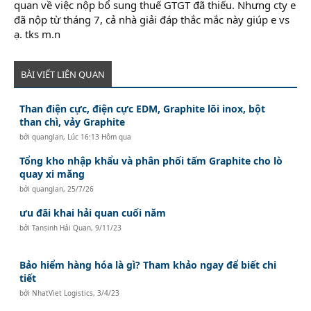
quan về việc nộp bổ sung thuế GTGT đã thiếu. Nhưng cty e
đã nộp từ tháng 7, cả nhà giải đáp thắc mắc này giúp e vs
ạ. tks m.n
BÀI VIẾT LIÊN QUAN
Than điện cực, điện cực EDM, Graphite lõi inox, bột
than chì, vảy Graphite
bởi
quanglan
,
Lúc 16:13 Hôm qua
Tổng kho nhập khẩu và phân phối tấm Graphite cho lò
quay xi măng
bởi
quanglan
,
25/7/26
ưu đãi khai hải quan cuối năm
bởi
Tansinh Hải Quan
,
9/11/23
Bảo hiểm hàng hóa là gì? Tham khảo ngay để biết chi
tiết
bởi
NhatViet Logistics
,
3/4/23