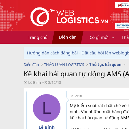
Diễn đàn
Trang chủ
Có gì mới
Thà
Hướng dẫn cách đăng bài - Đặt câu hỏi lên weblogis
Diễn đàn
THẢO LUẬN LOGISTICS
Thủ tục hải quan
Kê khai hải quan tự động AMS (
T
N
Lê Bính
8/12/18
h
g
r
à
8/12/18
e
y
L
a
g
Mỹ kiểm soát rất chặt chẽ về
d
ử
ninh. Với những mặt hàng đượ
s
i
kê khai hải quan tự động AM
t
a
Lê Bính
r