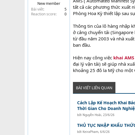
AMS ( Automated Manifest Sy
New member
t
tất cả các phương thức xuất 
Bài viết
5
e
Phòng Hoa Kỳ thiết lập sau sự
Reaction score
0
r
Thông tin của lô hàng nhập k
ở cảng chuyển tải (Singapore
từ đầu năm 2003 và nhà xuất 
ban đầu.
Hiện nay công việc
khai AMS
đại lý vận tải) sẽ giúp nhà xu
khoảng 25 đô la Mỹ cho một 
BÀI VIẾT LIÊN QUAN
Cách Lập Kế Hoạch Khai Bá
Thời Gian Cho Doanh Nghi
bởi
Nguyễn Hoài
,
23/6/26
THỦ TỤC NHẬP KHẨU THỨC
bởi
KeiraPham
,
6/6/26