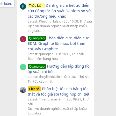
nh luận.
Đánh giá chi tiết ưu điểm
Thảo luận
P
của Công tắc áp suất Danfoss so với
các thương hiệu khác
Latest: Phương_bilalo
Lúc 16:58, Thứ sáu
Dịch vụ doanh nghiệp xuất nhập khẩu-
Logistics
Than điện cực, điện cực
Quảng cáo
Q
EDM, Graphite lõi inox, bột than
chì, vảy Graphite
Latest: quanglan
Lúc 16:13, Thứ sáu
Bảo hiểm hàng hóa
Hướng dẫn lắp đồng hồ
Quảng cáo
T
áp suất chi tiết
Latest: thuylinhbilalo
Lúc 12:07, Thứ sáu
Tin tức cập nhật
Phân biệt tóc giả bằng tóc
Chia sẻ
thật và tóc giả sợi tổng hợp chi tiết
Latest: Thiết bị máy ảnh
Lúc 09:21, Thứ
sáu
Dịch vụ doanh nghiệp xuất nhập khẩu-
Logistics