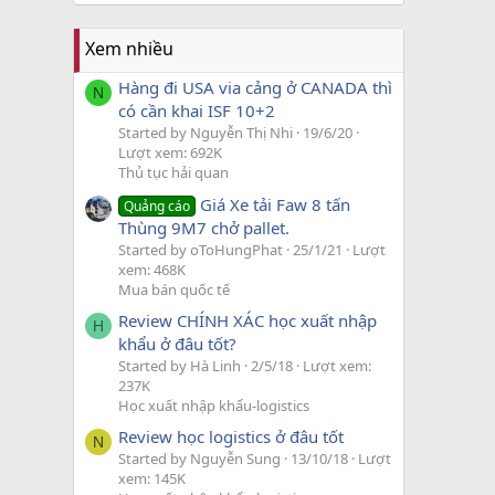
Xem nhiều
Hàng đi USA via cảng ở CANADA thì
N
có cần khai ISF 10+2
Started by Nguyễn Thị Nhi
19/6/20
Lượt xem: 692K
Thủ tục hải quan
Giá Xe tải Faw 8 tấn
Quảng cáo
Thùng 9M7 chở pallet.
Started by oToHungPhat
25/1/21
Lượt
xem: 468K
Mua bán quốc tế
Review CHÍNH XÁC học xuất nhập
H
khẩu ở đâu tốt?
Started by Hà Linh
2/5/18
Lượt xem:
237K
Học xuất nhập khẩu-logistics
Review học logistics ở đâu tốt
N
Started by Nguyễn Sung
13/10/18
Lượt
xem: 145K