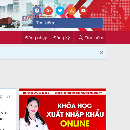
Đăng nhập
Đăng ký
Tìm kiếm
#1
n
 và
hé.