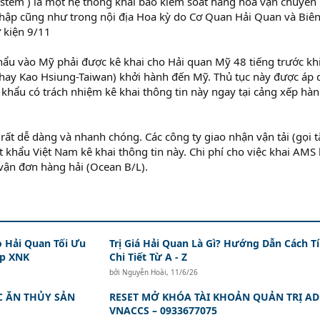
stem ) là một hệ thống khai báo kiểm soát hàng hóa vận chuyển
nhập cũng như trong nội địa Hoa kỳ do Cơ Quan Hải Quan và Biê
 kiện 9/11
hẩu vào Mỹ phải được kê khai cho Hải quan Mỹ 48 tiếng trước khi
 hay Kao Hsiung-Taiwan) khởi hành đến Mỹ. Thủ tục này được áp
khẩu có trách nhiệm kê khai thông tin này ngay tại cảng xếp hà
rất dễ dàng và nhanh chóng. Các công ty giao nhận vận tải (gọi tắ
ất khẩu Việt Nam kê khai thông tin này. Chi phí cho việc khai AMS 
vận đơn hàng hải (Ocean B/L).
o Hải Quan Tối Ưu
Trị Giá Hải Quan Là Gì? Hướng Dẫn Cách T
ệp XNK
Chi Tiết Từ A - Z
bởi
Nguyễn Hoài
,
11/6/26
 ĂN THỦY SẢN
RESET MỞ KHÓA TÀI KHOẢN QUẢN TRỊ A
VNACCS – 0933677075