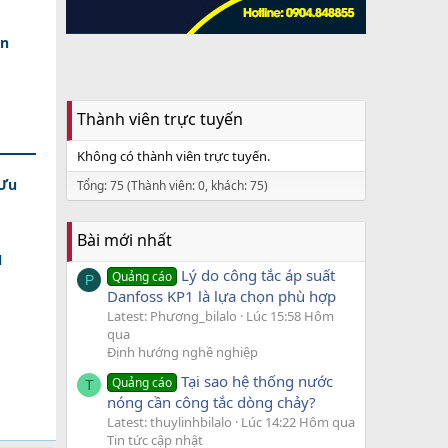
an
Thành viên trực tuyến
Không có thành viên trực tuyến.
 Ưu
Tổng: 75 (Thành viên: 0, khách: 75)
Bài mới nhất
N
Lý do công tắc áp suất
Quảng cáo
P
Danfoss KP1 là lựa chọn phù hợp
Latest: Phương_bilalo
Lúc 15:58 Hôm
qua
Định hướng nghề nghiệp
Tại sao hệ thống nước
Quảng cáo
T
nóng cần công tắc dòng chảy?
Latest: thuylinhbilalo
Lúc 14:22 Hôm qua
Tin tức cập nhật