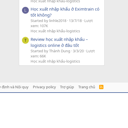
Học xuất nhập khẩu-logistics
Học xuất nhập khẩu ở Eximtrain có
L
tốt không?
Started by linhle2018
13/7/18
Lượt
xem: 107K
Học xuất nhập khẩu-logistics
Review học xuất nhập khẩu –
T
logistics online ở đâu tốt
Started by Thành Dung
3/3/20
Lượt
xem: 66K
Học xuất nhập khẩu-logistics
 định và Nội quy
Privacy policy
Trợ giúp
Trang chủ
R
S
S