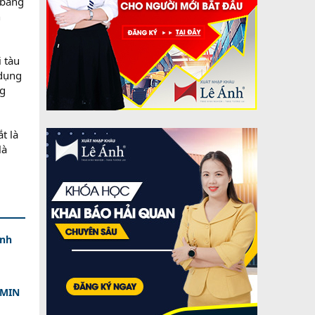
 bằng
n
 tàu
 dụng
ng
t là
là
ính
DMIN