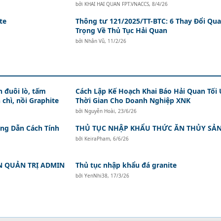
bởi
KHAI HAI QUAN FPT.VNACCS
,
8/4/26
te
Thông tư 121/2025/TT-BTC: 6 Thay Đổi Qu
Trọng Về Thủ Tục Hải Quan
bởi
Nhân Vũ
,
11/2/26
 đuôi lò, tấm
Cách Lập Kế Hoạch Khai Báo Hải Quan Tối
 chì, nồi Graphite
Thời Gian Cho Doanh Nghiệp XNK
bởi
Nguyễn Hoài
,
23/6/26
ớng Dẫn Cách Tính
THỦ TỤC NHẬP KHẨU THỨC ĂN THỦY SẢ
bởi
KeiraPham
,
6/6/26
N QUẢN TRỊ ADMIN
Thủ tục nhập khẩu đá granite
bởi
YenNhi38
,
17/3/26