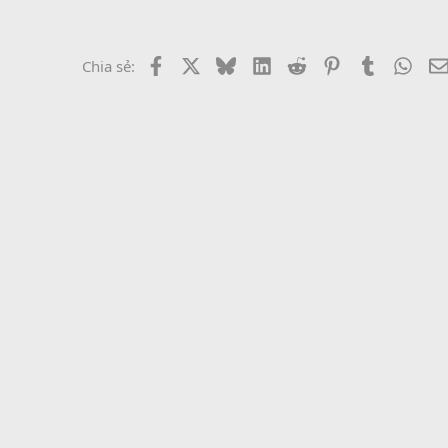
Facebook
X
Bluesky
LinkedIn
Reddit
Pinterest
Tumblr
What
Chia sẻ: