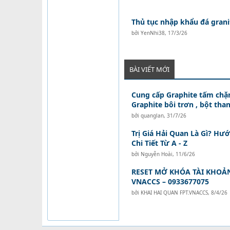
Thủ tục nhập khẩu đá grani
bởi
YenNhi38
,
17/3/26
BÀI VIẾT MỚI
Cung cấp Graphite tấm chặn
Graphite bôi trơn , bột than
bởi
quanglan
,
31/7/26
Trị Giá Hải Quan Là Gì? Hư
Chi Tiết Từ A - Z
bởi
Nguyễn Hoài
,
11/6/26
RESET MỞ KHÓA TÀI KHOẢ
VNACCS – 0933677075
bởi
KHAI HAI QUAN FPT.VNACCS
,
8/4/26