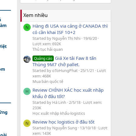
Xem nhiều
á
Làm
Hàng đi USA via cảng ở CANADA thì
N
có cần khai ISF 10+2
Started by Nguyễn Thị Nhi
19/6/20
Lượt xem: 692K
Việt
Thủ tục hải quan
Giá Xe tải Faw 8 tấn
Quảng cáo
Thùng 9M7 chở pallet.
nom
Started by oToHungPhat
25/1/21
Lượt
xem: 468K
Mua bán quốc tế
Review CHÍNH XÁC học xuất nhập
H
khẩu ở đâu tốt?
Started by Hà Linh
2/5/18
Lượt xem:
233K
 ứng
Học xuất nhập khẩu-logistics
Review học logistics ở đâu tốt
N
Started by Nguyễn Sung
13/10/18
Lượt
xem: 143K
oài