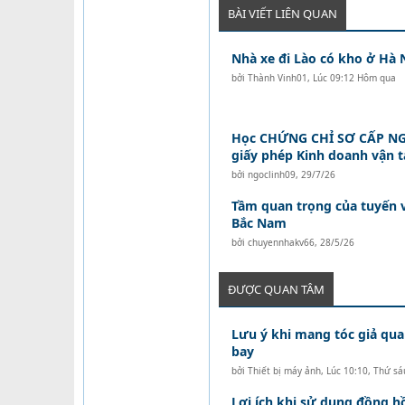
BÀI VIẾT LIÊN QUAN
Nhà xe đi Lào có kho ở Hà 
bởi
Thành Vinh01
,
Lúc 09:12 Hôm qua
Học CHỨNG CHỈ SƠ CẤP NG
giấy phép Kinh doanh vận 
bởi
ngoclinh09
,
29/7/26
Tầm quan trọng của tuyến 
Bắc Nam
bởi
chuyennhakv66
,
28/5/26
ĐƯỢC QUAN TÂM
Lưu ý khi mang tóc giả qua
bay
bởi
Thiết bị máy ảnh
,
Lúc 10:10, Thứ sá
Lợi ích khi sử dụng đồng 