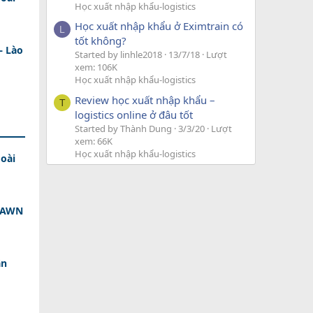
Học xuất nhập khẩu-logistics
Học xuất nhập khẩu ở Eximtrain có
L
tốt không?
– Lào
Started by linhle2018
13/7/18
Lượt
xem: 106K
Học xuất nhập khẩu-logistics
Review học xuất nhập khẩu –
T
logistics online ở đâu tốt
Started by Thành Dung
3/3/20
Lượt
xem: 66K
Học xuất nhập khẩu-logistics
oài
 DAWN
ân