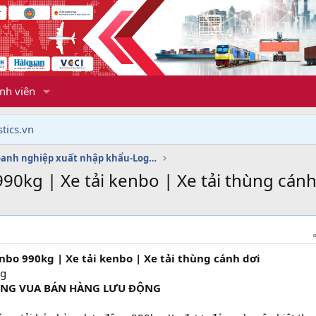
nh viên
tics.vn
Dịch vụ doanh nghiệp xuất nhập khẩu-Logistics
0kg | Xe tải kenbo | Xe tải thùng cánh
bo 990kg | Xe tải kenbo | Xe tải thùng cánh dơi
ÔNG VUA BÁN HÀNG LƯU ĐỘNG