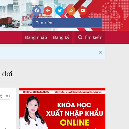
Đăng nhập
Đăng ký
Tìm kiếm
 dơi
#1