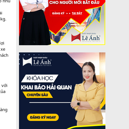
o nhu
ài
0kg.
lợi
 xe
khách
 với
của
hàng