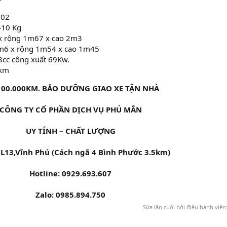
 02
410 Kg
 x rộng 1m67 x cao 2m3
2m6 x rộng 1m54 x cao 1m45
3cc công xuất 69Kw.
0km
100.000KM. BẢO DƯỠNG GIAO XE TẬN NHÀ
CÔNG TY CỔ PHẦN DỊCH VỤ PHÚ MẪN
UY TÍNH – CHẤT LƯỢNG
L13,Vĩnh Phú (Cách ngã 4 Bình Phước 3.5km)
Hotline: 0929.693.607
Zalo: 0985.894.750
Sửa lần cuối bởi điều hành viên