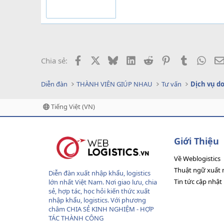
Facebook
X
Bluesky
LinkedIn
Reddit
Pinterest
Tumblr
What
Chia sẻ:
Diễn đàn
THÀNH VIÊN GIÚP NHAU
Tư vấn
Tiếng Việt (VN)
Giới Thiệu
Về Weblogistics
Thuật ngữ xuất 
Diễn đàn xuất nhập khẩu, logistics
Tin tức cập nhật
lớn nhất Việt Nam. Nơi giao lưu, chia
sẻ, hợp tác, học hỏi kiến thức xuất
nhập khẩu, logistics. Với phương
châm CHIA SẺ KINH NGHIỆM - HỢP
TÁC THÀNH CÔNG