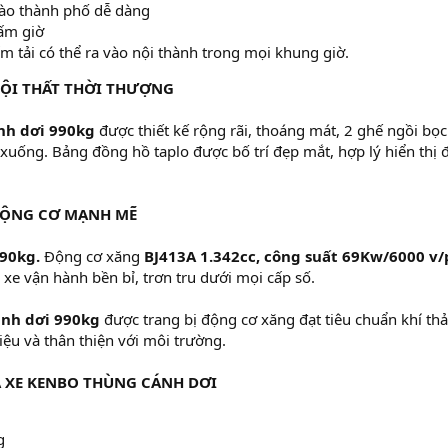
vào thành phố dễ dàng
cấm giờ
 tải có thể ra vào nội thành trong mọi khung giờ.
ỘI THẤT THỜI THƯỢNG
nh dơi 990kg
được thiết kế rộng rãi, thoáng mát, 2 ghế ngồi bọc
n xuống. Bảng đồng hồ taplo được bố trí đẹp mắt, hợp lý hiển thị 
DỘNG CƠ MẠNH MẼ
90kg.
Động cơ xăng
BJ413A 1.342cc, công suất 69Kw/6000 v/
 xe vận hành bền bỉ, trơn tru dưới mọi cấp số.
nh dơi 990kg
được trang bị động cơ xăng đạt tiêu chuẩn khí thả
iệu và thân thiện với môi trường.
 XE KENBO THÙNG CÁNH DƠI
g