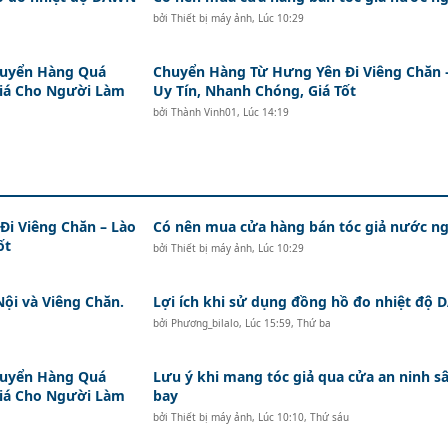
bởi
Thiết bị máy ảnh
,
Lúc 10:29
huyển Hàng Quá
Chuyển Hàng Từ Hưng Yên Đi Viêng Chăn 
Giá Cho Người Làm
Uy Tín, Nhanh Chóng, Giá Tốt
bởi
Thành Vinh01
,
Lúc 14:19
i Viêng Chăn – Lào
Có nên mua cửa hàng bán tóc giả nước ng
ốt
bởi
Thiết bị máy ảnh
,
Lúc 10:29
Nội và Viêng Chăn.
Lợi ích khi sử dụng đồng hồ đo nhiệt độ
bởi
Phương_bilalo
,
Lúc 15:59, Thứ ba
huyển Hàng Quá
Lưu ý khi mang tóc giả qua cửa an ninh s
Giá Cho Người Làm
bay
bởi
Thiết bị máy ảnh
,
Lúc 10:10, Thứ sáu