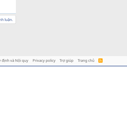
nh luận.
 định và Nội quy
Privacy policy
Trợ giúp
Trang chủ
R
S
S