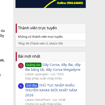
Thành viên trực tuyến
 da
đầy
Không có thành viên trực tuyến.
Tổng: 99 (Thành viên: 0, khách: 99)
Bài mới nhất
ph
,
Dây Curoa, dây đai, dây
Quảng cáo
Q
đai băng tải, dây Curoa Megadyne
Latest: quanglan
Lúc 15:03
i
Giấy phép xuất nhập khẩu
THỦ TỤC NHẬP KHẨU
Giải đáp
K
THUYỀN KAYAK MỚI NHẤT NĂM
2026
Latest: KeiraPham
Lúc 14:48
Chứng từ xuất nhập khẩu