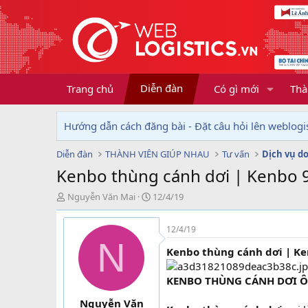
Diễn đàn
Trang chủ
Có gì mới
Thà
Hướng dẫn cách đăng bài - Đặt câu hỏi lên weblogis
Diễn đàn
THÀNH VIÊN GIÚP NHAU
Tư vấn
Kenbo thùng cánh dơi | Kenbo 99
T
N
Nguyễn Văn Mai
12/4/19
h
g
r
à
12/4/19
e
y
N
a
g
Kenbo thùng cánh dơi | Ken
d
ử
s
i
KENBO THÙNG CÁNH DƠI 
t
a
Nguyễn Văn
r