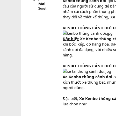
Kenbo thùng cánh dơi
gọi l
Mai
t
cầu của người sử dụng để bá
Guest
e
nhằm cải cách phần thùng ph
r
thay đổi về thiết kế thùng,
Xe
KENBO THÙNG CÁNH DƠI ĐẶ
Đặc biệt
Xe Kenbo thùng c
khi bốc, xếp, dỡ hàng hóa, đặc
cánh dơi đa dạng, với nhiều 
hàng.
KENBO THÙNG CÁNH DƠI Đ
Xe Kenbo thùng cánh dơi
c
kích thước xe thùng bạt, như
người dùng.
Đặc biệt,
Xe Kenbo thùng c
lựa chọn như: