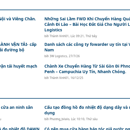
Nội và Viêng Chăn.
Những Sai Lầm FWD Khi Chuyển Hàng Qu
Cảnh Đi Lào – Bài Học Đắt Giá Cho Người 
Logistics
bởi
Thành Vinh01
,
Lúc 09:21, Thứ bảy
ÀNH VẬN TẢI- cấp
Danh sách các công ty fowarder uy tín tại 
tải đường bộ
Nam
bởi
3W Logistics
,
27/7/26
vận tải huyết mạch
Chành Xe Chuyển Hàng Từ Sài Gòn Đi Ph
Penh – Campuchia Uy Tín, Nhanh Chóng.
bởi
Thành Vinh01
,
16/12/25
 cửa an ninh sân
Cấu tạo đồng hồ đo nhiệt độ dạng dây và
dụng
u
bởi
Phương_bilalo
,
Lúc 10:10, Thứ sáu
hồ đo nhiệt độ DAWN
Có nên mua cửa hàng bán tóc giả nước ng