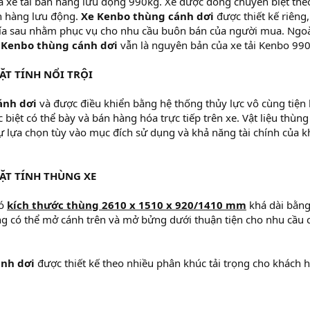
à xe tải bán hàng lưu động 990kg. Xe được đóng chuyên biệt the
n hàng lưu động.
Xe Kenbo thùng cánh dơi
được thiết kế riêng,
ía sau nhằm phục vụ cho nhu cầu buôn bán của người mua. Ngo
 Kenbo thùng cánh dơi
vẫn là nguyên bản của xe tải Kenbo 99
T TÍNH NỔI TRỘI
ánh dơi
và được điều khiển bằng hệ thống thủy lực vô cùng tiện 
 biệt có thể bày và bán hàng hóa trực tiếp trên xe. Vật liệu thùng
sự lựa chọn tùy vào mục đích sử dụng và khả năng tài chính của 
ẶT TÍNH THÙNG XE
ó
kích thước thùng 2610 x 1510 x 920/1410 mm
khá dài bằng
ng có thể mở cánh trên và mở bửng dưới thuận tiện cho nhu cầu 
ánh dơi
được thiết kế theo nhiều phân khúc tải trọng cho khách 