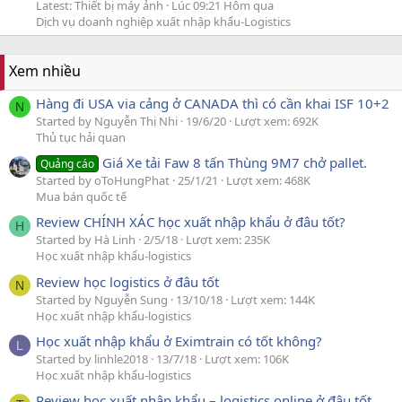
Latest: Thiết bị máy ảnh
Lúc 09:21 Hôm qua
Dịch vụ doanh nghiệp xuất nhập khẩu-Logistics
Xem nhiều
Hàng đi USA via cảng ở CANADA thì có cần khai ISF 10+2
N
Started by Nguyễn Thị Nhi
19/6/20
Lượt xem: 692K
Thủ tục hải quan
Giá Xe tải Faw 8 tấn Thùng 9M7 chở pallet.
Quảng cáo
Started by oToHungPhat
25/1/21
Lượt xem: 468K
Mua bán quốc tế
Review CHÍNH XÁC học xuất nhập khẩu ở đâu tốt?
H
Started by Hà Linh
2/5/18
Lượt xem: 235K
Học xuất nhập khẩu-logistics
Review học logistics ở đâu tốt
N
Started by Nguyễn Sung
13/10/18
Lượt xem: 144K
Học xuất nhập khẩu-logistics
Học xuất nhập khẩu ở Eximtrain có tốt không?
L
Started by linhle2018
13/7/18
Lượt xem: 106K
Học xuất nhập khẩu-logistics
Review học xuất nhập khẩu – logistics online ở đâu tốt