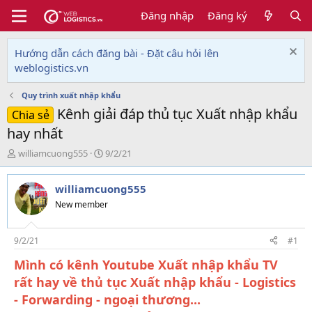
Đăng nhập
Đăng ký
Hướng dẫn cách đăng bài - Đặt câu hỏi lên
weblogistics.vn
Quy trình xuất nhập khẩu
Kênh giải đáp thủ tục Xuất nhập khẩu
Chia sẻ
hay nhất
T
N
williamcuong555
9/2/21
h
g
r
à
williamcuong555
e
y
a
g
New member
d
ử
s
i
t
9/2/21
#1
a
Mình có kênh Youtube Xuất nhập khẩu TV
r
t
rất hay về thủ tục Xuất nhập khẩu - Logistics
e
- Forwarding - ngoại thương...
r