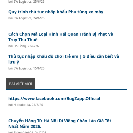
bởi
3W Logistics
,
25/6/26
Quy trình thủ tục nhập khẩu Phụ tùng xe máy
bởi
3W Logistics
,
24/6/26
Cách Chọn Mã Loại Hình Hải Quan Tránh Bị Phạt Và
Truy Thu Thuế
bởi
Hồ Hồng
,
22/6/26
Thủ tục nhập khẩu đồ chơi trẻ em | 5 điều cần biết và
lưu ý
bởi
3W Logistics
,
15/6/26
BÀI VIẾT MỚI
https://www.facebook.com/BugZapp.Official
bởi
Hulludulula
,
24/7/26
Chuyển Hàng Từ Hà Nội Đi Viêng Chăn Lào Giá Tốt
Nhất Năm 2026.
bởi
Thành Vinh01
,
24/7/26