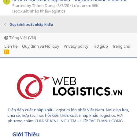
T
Started by Thành Dung
3/3/20
Lượt xem: 66K
Học xuất nhập khẩu-logistics
Quy trình xuất nhập khẩu
Tiếng Việt (VN)
Liên hệ
Quy định và Nội quy
Privacy policy
Trợ giúp
Trang chủ
R
S
S
Diễn đàn xuất nhập khẩu, logistics lớn nhất Việt Nam. Nơi giao lưu,
chia sẻ, hợp tác, học hỏi kiến thức xuất nhập khẩu, logistics. Với
phương châm CHIA SẺ KINH NGHIỆM - HỢP TÁC THÀNH CÔNG
Giới Thiệu