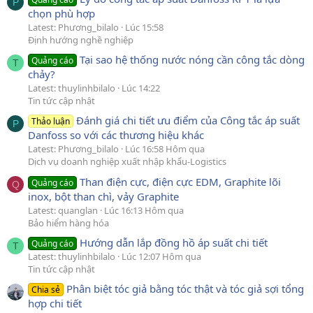
P
chọn phù hợp
Latest: Phương_bilalo
Lúc 15:58
Định hướng nghề nghiệp
Tại sao hệ thống nước nóng cần công tắc dòng
Quảng cáo
T
chảy?
Latest: thuylinhbilalo
Lúc 14:22
Tin tức cập nhật
Đánh giá chi tiết ưu điểm của Công tắc áp suất
Thảo luận
P
Danfoss so với các thương hiệu khác
Latest: Phương_bilalo
Lúc 16:58 Hôm qua
Dịch vụ doanh nghiệp xuất nhập khẩu-Logistics
Than điện cực, điện cực EDM, Graphite lõi
Quảng cáo
Q
inox, bột than chì, vảy Graphite
Latest: quanglan
Lúc 16:13 Hôm qua
Bảo hiểm hàng hóa
Hướng dẫn lắp đồng hồ áp suất chi tiết
Quảng cáo
T
Latest: thuylinhbilalo
Lúc 12:07 Hôm qua
Tin tức cập nhật
Phân biệt tóc giả bằng tóc thật và tóc giả sợi tổng
Chia sẻ
hợp chi tiết