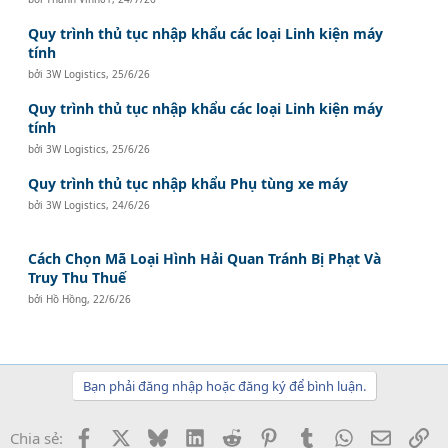
Quy trình thủ tục nhập khẩu các loại Linh kiện máy
tính
bởi
3W Logistics
,
25/6/26
Quy trình thủ tục nhập khẩu các loại Linh kiện máy
tính
bởi
3W Logistics
,
25/6/26
Quy trình thủ tục nhập khẩu Phụ tùng xe máy
bởi
3W Logistics
,
24/6/26
Cách Chọn Mã Loại Hình Hải Quan Tránh Bị Phạt Và
Truy Thu Thuế
bởi
Hồ Hồng
,
22/6/26
Bạn phải đăng nhập hoặc đăng ký để bình luận.
Facebook
X
Bluesky
LinkedIn
Reddit
Pinterest
Tumblr
WhatsApp
Email
Li
Chia sẻ: