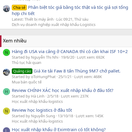
Phân biệt tóc giả bằng tóc thật và tóc giả sợi tổng
Chia sẻ
hợp chi tiết
Latest: Thiết bị máy ảnh
Lúc 09:21, Thứ sáu
Dịch vụ doanh nghiệp xuất nhập khẩu-Logistics
Xem nhiều
Hàng đi USA via cảng ở CANADA thì có cần khai ISF 10+2
N
Started by Nguyễn Thị Nhi
19/6/20
Lượt xem: 692K
Thủ tục hải quan
Giá Xe tải Faw 8 tấn Thùng 9M7 chở pallet.
Quảng cáo
Started by oToHungPhat
25/1/21
Lượt xem: 468K
Mua bán quốc tế
Review CHÍNH XÁC học xuất nhập khẩu ở đâu tốt?
H
Started by Hà Linh
2/5/18
Lượt xem: 237K
Học xuất nhập khẩu-logistics
Review học logistics ở đâu tốt
N
Started by Nguyễn Sung
13/10/18
Lượt xem: 145K
Học xuất nhập khẩu-logistics
Học xuất nhập khẩu ở Eximtrain có tốt không?
L