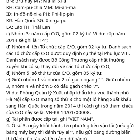
BN: Bru-nây MY: Ma-lai-xi-a
KH: Cam-pu-chia MM: Mi-an-ma
ID: In-đô-nê-xi-a PH: Phi-lip-pin
KR: Hàn Quốc SG: Xin-ga-po
LA: Lào TH: Thái Lan
c) Nhóm 3: năm cấp C/O, gồm 02 ký tự. Ví dụ: cấp năm
2014 sẽ ghi là “14”;
d) Nhóm 4: tên Tổ chức cấp C/O, gồm 02 ký tự. Danh sách
các Tổ chức cấp C/O được quy định cụ thể tại Phụ lục VIII.
Danh sách này được Bộ Công Thương cập nhật thường
xuyên khi có sự thay đổi về các Tổ chức cấp C/O;
đ) Nhóm 5: số thứ tự của C/O, gồm 05 ký tự;
e) Giữa nhóm 1 và nhóm 2 có gạch ngang “-”. Giữa nhóm
3, nhóm 4 và nhóm 5 có dấu gạch chéo “/”.
Ví dụ: Phòng Quản lý Xuất nhập khẩu khu vực thành phố
Hà Nội cấp C/O mang số thứ 8 cho một lô hàng xuất khẩu
sang Hàn Quốc trong năm 2014 thì cách ghi số tham chiếu
của C/O này sẽ là: VN-KR 14/01/00008.
g) Tại phần được cấp tại, ghi “VIET NAM”.
4. Ô số 3: ngày khởi hành, tên phương tiện vận tải (nếu gửi
bằng máy bay thì đánh “By air”, nếu gửi bằng đường biển
thì đánh tên tàu và tên cảng dỡ hàng).