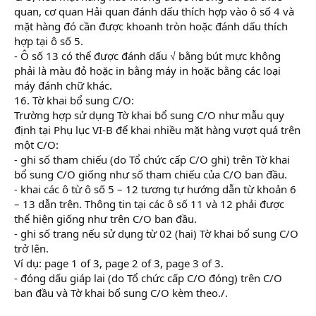
quan, cơ quan Hải quan đánh dấu thích hợp vào ô số 4 và
mặt hàng đó cần được khoanh tròn hoặc đánh dấu thích
hợp tại ô số 5.
- Ô số 13 có thể được đánh dấu √ bằng bút mực không
phải là màu đỏ hoặc in bằng máy in hoặc bằng các loại
máy đánh chữ khác.
16. Tờ khai bổ sung C/O:
Trường hợp sử dụng Tờ khai bổ sung C/O như mẫu quy
định tại Phụ lục VI-B để khai nhiều mặt hàng vượt quá trên
một C/O:
- ghi số tham chiếu (do Tổ chức cấp C/O ghi) trên Tờ khai
bổ sung C/O giống như số tham chiếu của C/O ban đầu.
- khai các ô từ ô số 5 – 12 tương tự hướng dẫn từ khoản 6
– 13 dẫn trên. Thông tin tại các ô số 11 và 12 phải được
thể hiện giống như trên C/O ban đầu.
- ghi số trang nếu sử dụng từ 02 (hai) Tờ khai bổ sung C/O
trở lên.
Ví dụ: page 1 of 3, page 2 of 3, page 3 of 3.
- đóng dấu giáp lai (do Tổ chức cấp C/O đóng) trên C/O
ban đầu và Tờ khai bổ sung C/O kèm theo./.