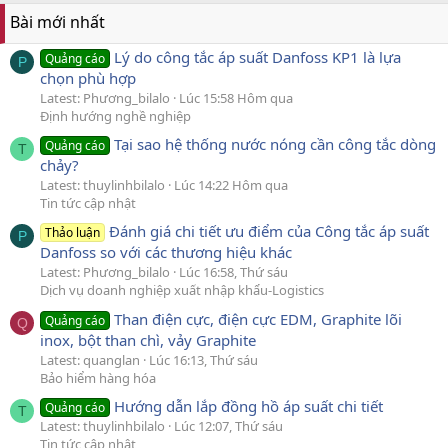
Bài mới nhất
Lý do công tắc áp suất Danfoss KP1 là lựa
Quảng cáo
P
chọn phù hợp
Latest: Phương_bilalo
Lúc 15:58 Hôm qua
Định hướng nghề nghiệp
Tại sao hệ thống nước nóng cần công tắc dòng
Quảng cáo
T
chảy?
Latest: thuylinhbilalo
Lúc 14:22 Hôm qua
Tin tức cập nhật
Đánh giá chi tiết ưu điểm của Công tắc áp suất
Thảo luận
P
Danfoss so với các thương hiệu khác
Latest: Phương_bilalo
Lúc 16:58, Thứ sáu
Dịch vụ doanh nghiệp xuất nhập khẩu-Logistics
Than điện cực, điện cực EDM, Graphite lõi
Quảng cáo
Q
inox, bột than chì, vảy Graphite
Latest: quanglan
Lúc 16:13, Thứ sáu
Bảo hiểm hàng hóa
Hướng dẫn lắp đồng hồ áp suất chi tiết
Quảng cáo
T
Latest: thuylinhbilalo
Lúc 12:07, Thứ sáu
Tin tức cập nhật