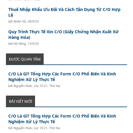
Thuế Nhập Khẩu Ưu Đãi Và Cách Tận Dụng Từ C/O Hợp
Lệ
bởi
Nhân Vũ
,
28/9/25
Quy Trình Thực Tế Xin C/O (Giấy Chứng Nhận Xuất Xứ
Hàng Hóa)
bởi
Hồ Hồng
,
13/9/25
ĐƯỢC QUAN TÂM
C/O Là Gì? Tổng Hợp Các Form C/O Phổ Biến Và Kinh
Nghiệm Xử Lý Thực Tế
bởi
Nguyễn Hoài
,
Lúc 10:21, Thứ hai
BÀI VIẾT MỚI
C/O Là Gì? Tổng Hợp Các Form C/O Phổ Biến Và Kinh
Nghiệm Xử Lý Thực Tế
bởi
Nguyễn Hoài
,
Lúc 10:21, Thứ hai