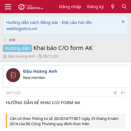
Đăng nhập
Đăng ký
Hướng dẫn cách đăng bài - Đặt câu hỏi lên
weblogistics.vn
C/O
Khai báo C/O form AK
Hướng dẫn
T
N
Đậu Hoàng Anh
29/11/23
h
g
r
à
Đậu Hoàng Anh
e
y
Đ
a
g
New member
d
ử
s
i
t
29/11/23
#1
a
HƯỚNG DẪN KÊ KHAI C/O FORM AK
r
t
e
Căn cứ theo Thông tư số 20/2014/TT-BCT ngày 25 tháng 6 năm
r
2014 của Bộ Công Thương quy định thực hiện