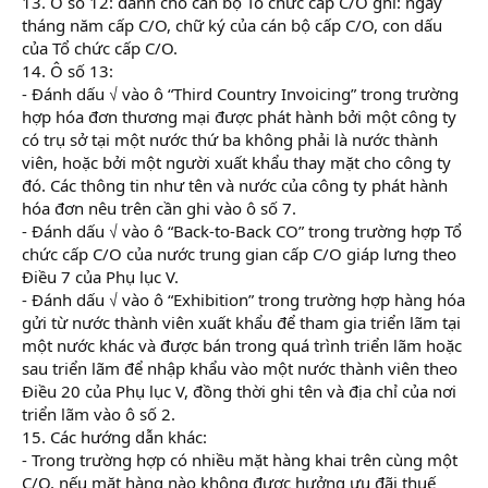
13. Ô số 12: dành cho cán bộ Tổ chức cấp C/O ghi: ngày
tháng năm cấp C/O, chữ ký của cán bộ cấp C/O, con dấu
của Tổ chức cấp C/O.
14. Ô số 13:
- Đánh dấu √ vào ô “Third Country Invoicing” trong trường
hợp hóa đơn thương mại được phát hành bởi một công ty
có trụ sở tại một nước thứ ba không phải là nước thành
viên, hoặc bởi một người xuất khẩu thay mặt cho công ty
đó. Các thông tin như tên và nước của công ty phát hành
hóa đơn nêu trên cần ghi vào ô số 7.
- Đánh dấu √ vào ô “Back-to-Back CO” trong trường hợp Tổ
chức cấp C/O của nước trung gian cấp C/O giáp lưng theo
Điều 7 của Phụ lục V.
- Đánh dấu √ vào ô “Exhibition” trong trường hợp hàng hóa
gửi từ nước thành viên xuất khẩu để tham gia triển lãm tại
một nước khác và được bán trong quá trình triển lãm hoặc
sau triển lãm để nhập khẩu vào một nước thành viên theo
Điều 20 của Phụ lục V, đồng thời ghi tên và địa chỉ của nơi
triển lãm vào ô số 2.
15. Các hướng dẫn khác:
- Trong trường hợp có nhiều mặt hàng khai trên cùng một
C/O, nếu mặt hàng nào không được hưởng ưu đãi thuế