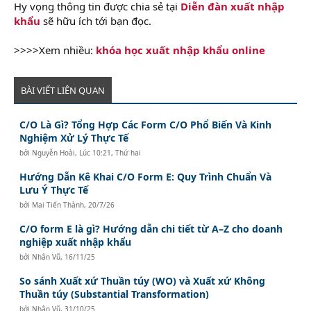
Hy vọng thông tin được chia sẻ tại
Diễn đàn xuất nhập
khẩu
sẽ hữu ích tới bạn đọc.
>>>>Xem nhiều:
khóa học xuất nhập khẩu online
BÀI VIẾT LIÊN QUAN
C/O Là Gì? Tổng Hợp Các Form C/O Phổ Biến Và Kinh
Nghiệm Xử Lý Thực Tế
bởi
Nguyễn Hoài
,
Lúc 10:21, Thứ hai
Hướng Dẫn Kê Khai C/O Form E: Quy Trình Chuẩn Và
Lưu Ý Thực Tế
bởi
Mai Tiến Thành
,
20/7/26
C/O form E là gì? Hướng dẫn chi tiết từ A–Z cho doanh
nghiệp xuất nhập khẩu
bởi
Nhân Vũ
,
16/11/25
So sánh Xuất xứ Thuần túy (WO) và Xuất xứ Không
Thuần túy (Substantial Transformation)
bởi
Nhân Vũ
,
31/10/25