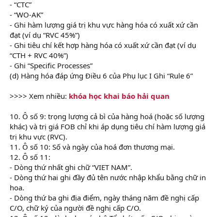
- “CTC”
- “WO-AK”
- Ghi hàm lượng giá trị khu vực hàng hóa có xuất xứ cần
đạt (ví dụ “RVC 45%”)
- Ghi tiêu chí kết hợp hàng hóa có xuất xứ cần đạt (ví dụ
“CTH + RVC 40%”)
- Ghi “Specific Processes”
(d) Hàng hóa đáp ứng Điều 6 của Phụ lục I Ghi “Rule 6”
>>>> Xem nhiều:
khóa học khai báo hải quan
10. Ô số 9: trọng lượng cả bì của hàng hoá (hoặc số lượng
khác) và trị giá FOB chỉ khi áp dụng tiêu chí hàm lượng giá
trị khu vực (RVC).
11. Ô số 10: Số và ngày của hoá đơn thương mại.
12. Ô số 11:
- Dòng thứ nhất ghi chữ “VIET NAM”.
- Dòng thứ hai ghi đầy đủ tên nước nhập khẩu bằng chữ in
hoa.
- Dòng thứ ba ghi địa điểm, ngày tháng năm đề nghị cấp
C/O, chữ ký của người đề nghị cấp C/O.