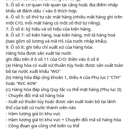
5. Ô số 4: cơ quan Hải quan tại cảng hoặc địa điểm nhập
khẩu sẽ đánh dấu √ vào ô thích hợp.
6. Ô số 5: số thứ tự các mặt hàng (nhiều mặt hàng ghi trên
một C/O, mỗi mặt hàng có một số thứ tự riêng).
7. Ô số 6: ký hiệu và số hiệu của kiện hàng.
8. Ô số 7: số kiện hàng, loại kiện hàng, mô tả hàng hoá
(bao gồm số lượng và mã HS của nước nhập khẩu).
9. Ô số 8: ghi tiêu chí xuất xứ của hàng hóa:
Hàng hóa được sản xuất tại nước
ghi đầu tiên ở ô số 11 của C/O: Điền vào ô số 8
(a) Hàng hóa có xuất xứ thuần túy hoặc được sản xuất toàn
bộ tại nước xuất khẩu “WO”
(b) Hàng hóa đáp ứng khoản 1, Điều 4 của Phụ lục I “CTH”
hoặc “RVC 40%”
(c) Hàng hóa đáp ứng Quy tắc cụ thể mặt hàng (Phụ lục II)
- Chuyển đổi mã số hàng hóa
- Xuất xứ thuần túy hoặc được sản xuất toàn bộ tại lãnh
thổ của bất cứ nước thành viên nào
- Hàm lượng giá trị khu vực
- Hàm lượng giá trị khu vực + Chuyển đổi mã số hàng hóa
- Công đoạn gia công chế biến cụ thể