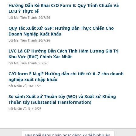
Hướng Dẫn Kê Khai C/O Form E: Quy Trình Chuẩn Và
Lưu Ý Thực Tế
bởi
Mai Tiến Thành
,
20/7/26
Quy Tắc Xuất Xứ GSP: Hướng Dẫn Thực Chiến Cho
Doanh Nghiệp Xuất Khẩu
bởi
Mai Tiến Thành
,
20/7/26
LVC Là Gì? Hướng Dẫn Cách Tính Hàm Lượng Giá Trị
Khu Vực (RVC) Chính Xác Nhất
bởi
Mai Tiến Thành
,
9/7/26
C/O form E là gì? Hướng dẫn chi tiết từ A–Z cho doanh
nghiệp xuất nhập khẩu
bởi
Nhân Vũ
,
16/11/25
So sánh Xuất xứ Thuần túy (WO) và Xuất xứ Không
Thuần túy (Substantial Transformation)
bởi
Nhân Vũ
,
31/10/25
Bạn phải đăng nhập hoặc đăng ký để bình luận.