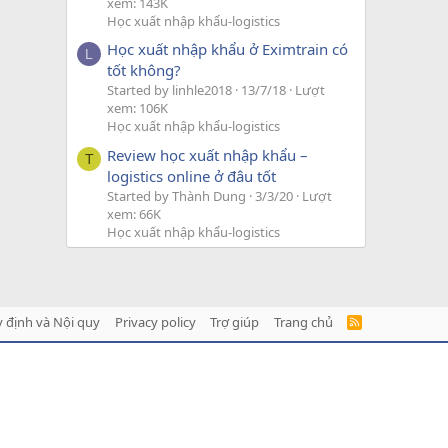
xem: 143K
Học xuất nhập khẩu-logistics
Học xuất nhập khẩu ở Eximtrain có
L
tốt không?
Started by linhle2018
13/7/18
Lượt
xem: 106K
Học xuất nhập khẩu-logistics
Review học xuất nhập khẩu –
T
logistics online ở đâu tốt
Started by Thành Dung
3/3/20
Lượt
xem: 66K
Học xuất nhập khẩu-logistics
 định và Nội quy
Privacy policy
Trợ giúp
Trang chủ
R
S
S