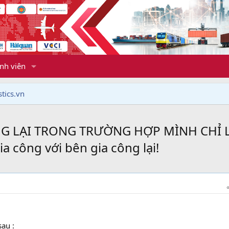
nh viên
tics.vn
NG LẠI TRONG TRƯỜNG HỢP MÌNH CHỈ 
a công với bên gia công lại!
au :