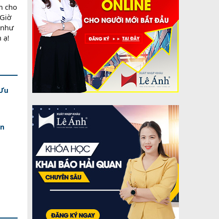
m cho
 Giờ
 như
 ạ!
 Ưu
an