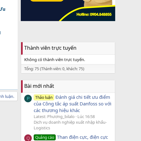
 Ưu
N
Thành viên trực tuyến
Không có thành viên trực tuyến.
Tổng: 75 (Thành viên: 0, khách: 75)
Bài mới nhất
nh luận.
Đánh giá chi tiết ưu điểm
Thảo luận
P
của Công tắc áp suất Danfoss so với
các thương hiệu khác
Latest: Phương_bilalo
Lúc 16:58
Dịch vụ doanh nghiệp xuất nhập khẩu-
Logistics
Than điện cực, điện cực
Quảng cáo
Q