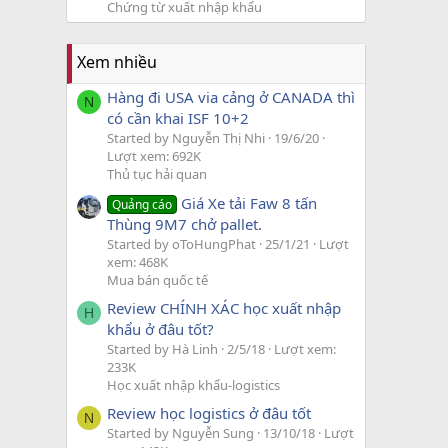
Chứng từ xuất nhập khẩu
Xem nhiều
Hàng đi USA via cảng ở CANADA thì
N
có cần khai ISF 10+2
Started by Nguyễn Thị Nhi
19/6/20
Lượt xem: 692K
Thủ tục hải quan
Giá Xe tải Faw 8 tấn
Quảng cáo
Thùng 9M7 chở pallet.
Started by oToHungPhat
25/1/21
Lượt
xem: 468K
Mua bán quốc tế
Review CHÍNH XÁC học xuất nhập
H
khẩu ở đâu tốt?
Started by Hà Linh
2/5/18
Lượt xem:
233K
Học xuất nhập khẩu-logistics
Review học logistics ở đâu tốt
N
Started by Nguyễn Sung
13/10/18
Lượt