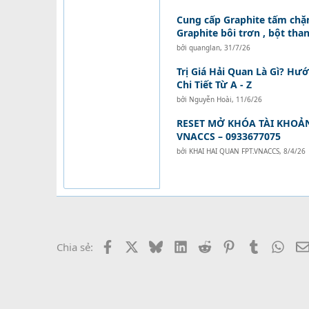
Cung cấp Graphite tấm chặn
Graphite bôi trơn , bột than
bởi
quanglan
,
31/7/26
Trị Giá Hải Quan Là Gì? Hư
Chi Tiết Từ A - Z
bởi
Nguyễn Hoài
,
11/6/26
RESET MỞ KHÓA TÀI KHOẢ
VNACCS – 0933677075
bởi
KHAI HAI QUAN FPT.VNACCS
,
8/4/26
Facebook
X
Bluesky
LinkedIn
Reddit
Pinterest
Tumblr
What
Chia sẻ: