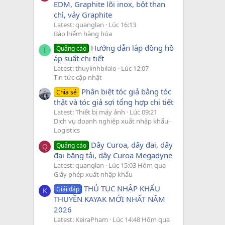
EDM, Graphite lõi inox, bột than
chì, vảy Graphite
Latest: quanglan
Lúc 16:13
Bảo hiểm hàng hóa
Hướng dẫn lắp đồng hồ
Quảng cáo
T
áp suất chi tiết
Latest: thuylinhbilalo
Lúc 12:07
Tin tức cập nhật
Phân biệt tóc giả bằng tóc
Chia sẻ
thật và tóc giả sợi tổng hợp chi tiết
Latest: Thiết bị máy ảnh
Lúc 09:21
Dịch vụ doanh nghiệp xuất nhập khẩu-
Logistics
Dây Curoa, dây đai, dây
Quảng cáo
Q
đai băng tải, dây Curoa Megadyne
Latest: quanglan
Lúc 15:03 Hôm qua
Giấy phép xuất nhập khẩu
THỦ TỤC NHẬP KHẨU
Giải đáp
K
THUYỀN KAYAK MỚI NHẤT NĂM
2026
Latest: KeiraPham
Lúc 14:48 Hôm qua