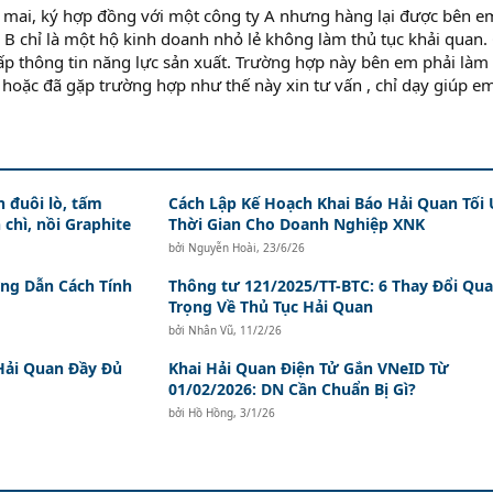
 mai, ký hợp đồng với một công ty A nhưng hàng lại được bên e
 B chỉ là một hộ kinh doanh nhỏ lẻ không làm thủ tục khải quan.
p thông tin năng lực sản xuất. Trường hợp này bên em phải làm
t hoặc đã gặp trường hợp như thế này xin tư vấn , chỉ dạy giúp em
 đuôi lò, tấm
Cách Lập Kế Hoạch Khai Báo Hải Quan Tối
 chì, nồi Graphite
Thời Gian Cho Doanh Nghiệp XNK
bởi
Nguyễn Hoài
,
23/6/26
ớng Dẫn Cách Tính
Thông tư 121/2025/TT-BTC: 6 Thay Đổi Qu
Trọng Về Thủ Tục Hải Quan
bởi
Nhân Vũ
,
11/2/26
Hải Quan Đầy Đủ
Khai Hải Quan Điện Tử Gắn VNeID Từ
01/02/2026: DN Cần Chuẩn Bị Gì?
bởi
Hồ Hồng
,
3/1/26