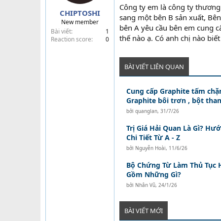
Công ty em là công ty thương
a
CHIPTOSHI
r
sang một bên B sản xuất, Bên
New member
t
bên A yêu cầu bên em cung cấ
Bài viết
1
e
thế nào ạ. Có anh chị nào biế
Reaction score
0
r
BÀI VIẾT LIÊN QUAN
Cung cấp Graphite tấm chặn
Graphite bôi trơn , bột than
bởi
quanglan
,
31/7/26
Trị Giá Hải Quan Là Gì? Hư
Chi Tiết Từ A - Z
bởi
Nguyễn Hoài
,
11/6/26
Bộ Chứng Từ Làm Thủ Tục 
Gồm Những Gì?
bởi
Nhân Vũ
,
24/1/26
BÀI VIẾT MỚI