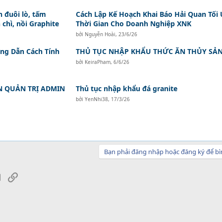
 đuôi lò, tấm
Cách Lập Kế Hoạch Khai Báo Hải Quan Tối
 chì, nồi Graphite
Thời Gian Cho Doanh Nghiệp XNK
bởi
Nguyễn Hoài
,
23/6/26
ớng Dẫn Cách Tính
THỦ TỤC NHẬP KHẨU THỨC ĂN THỦY SẢ
bởi
KeiraPham
,
6/6/26
N QUẢN TRỊ ADMIN
Thủ tục nhập khẩu đá granite
bởi
YenNhi38
,
17/3/26
Bạn phải đăng nhập hoặc đăng ký để bì
sApp
Email
Link