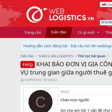
Diễn đàn
Trang chủ
Có gì mới
Thà
Hướng dẫn cách đăng bài - Đặt câu hỏi lên weblogis
Diễn đàn
THẢO LUẬN LOGISTICS
Thủ tục hải quan
KHAI BÁO ĐƠN VỊ GIA CÔ
Help
VỤ trung gian giữa người thuê gi
T
N
CHIPTOSHI
9/6/22
h
g
r
à
9/6/22
e
y
C
a
g
Chào mọi người!
d
ử
s
i
Xin cho em hỏi 1 vấn đề như s
t