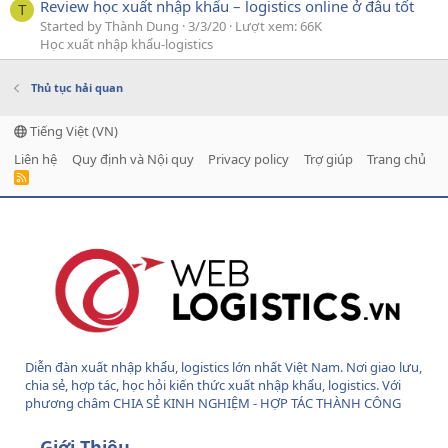
Review học xuất nhập khẩu – logistics online ở đâu tốt
T
Started by Thành Dung
3/3/20
Lượt xem: 66K
Học xuất nhập khẩu-logistics
Thủ tục hải quan
Tiếng Việt (VN)
Liên hệ
Quy định và Nội quy
Privacy policy
Trợ giúp
Trang chủ
R
S
S
Diễn đàn xuất nhập khẩu, logistics lớn nhất Việt Nam. Nơi giao lưu,
chia sẻ, hợp tác, học hỏi kiến thức xuất nhập khẩu, logistics. Với
phương châm CHIA SẺ KINH NGHIỆM - HỢP TÁC THÀNH CÔNG
Giới Thiệu