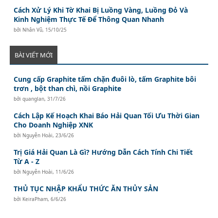
Cách Xử Lý Khi Tờ Khai Bị Luồng Vàng, Luồng Đỏ Và
Kinh Nghiệm Thực Tế Để Thông Quan Nhanh
bởi
Nhân Vũ
,
15/10/25
BÀI VIẾT MỚI
Cung cấp Graphite tấm chặn đuôi lò, tấm Graphite bôi
trơn , bột than chì, nồi Graphite
bởi
quanglan
,
31/7/26
Cách Lập Kế Hoạch Khai Báo Hải Quan Tối Ưu Thời Gian
Cho Doanh Nghiệp XNK
bởi
Nguyễn Hoài
,
23/6/26
Trị Giá Hải Quan Là Gì? Hướng Dẫn Cách Tính Chi Tiết
Từ A - Z
bởi
Nguyễn Hoài
,
11/6/26
THỦ TỤC NHẬP KHẨU THỨC ĂN THỦY SẢN
bởi
KeiraPham
,
6/6/26