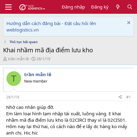
Đăng nhập
Đăng ký
Hướng dẫn cách đăng bài - Đặt câu hỏi lên
weblogistics.vn
Thủ tục hải quan
Khai nhầm mã địa điểm lưu kho
T
N
trần mẫn lê
28/1/19
h
g
r
à
trần mẫn lê
e
y
T
a
g
New member
d
ử
s
i
t
28/1/19
#1
a
Nhờ cao nhân giúp đỡ.
r
Em làm loại hình tạm nhập tái xuất, luồng vàng. E khai
t
e
nhầm mã địa điểm lưu kho là 02CIRCI thay vì là 02CIS01.
r
Hôm nay lại thứ hai, có cách nào để e lấy dc hàng ko mấy
anh chị. Hic hic