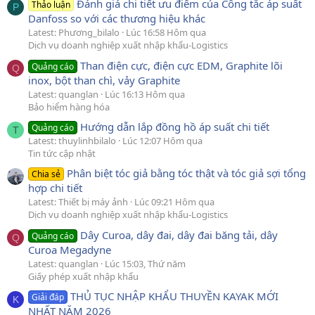
Đánh giá chi tiết ưu điểm của Công tắc áp suất
Thảo luận
P
Danfoss so với các thương hiệu khác
Latest: Phương_bilalo
Lúc 16:58 Hôm qua
Dịch vụ doanh nghiệp xuất nhập khẩu-Logistics
Than điện cực, điện cực EDM, Graphite lõi
Quảng cáo
Q
inox, bột than chì, vảy Graphite
Latest: quanglan
Lúc 16:13 Hôm qua
Bảo hiểm hàng hóa
Hướng dẫn lắp đồng hồ áp suất chi tiết
Quảng cáo
T
Latest: thuylinhbilalo
Lúc 12:07 Hôm qua
Tin tức cập nhật
Phân biệt tóc giả bằng tóc thật và tóc giả sợi tổng
Chia sẻ
hợp chi tiết
Latest: Thiết bị máy ảnh
Lúc 09:21 Hôm qua
Dịch vụ doanh nghiệp xuất nhập khẩu-Logistics
Dây Curoa, dây đai, dây đai băng tải, dây
Quảng cáo
Q
Curoa Megadyne
Latest: quanglan
Lúc 15:03, Thứ năm
Giấy phép xuất nhập khẩu
THỦ TỤC NHẬP KHẨU THUYỀN KAYAK MỚI
Giải đáp
K
NHẤT NĂM 2026