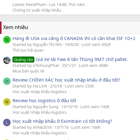
Latest: KeiraPham
Lúc 14:48, Thứ năm
Chứng từ xuất nhập khẩu
Xem nhiều
Hàng đi USA via cảng ở CANADA thì có cần khai ISF 10+2
N
Started by Nguyễn Thị Nhi
19/6/20
Lượt xem: 692K
Thủ tục hải quan
Giá Xe tải Faw 8 tấn Thùng 9M7 chở pallet.
Quảng cáo
Started by oToHungPhat
25/1/21
Lượt xem: 468K
Mua bán quốc tế
Review CHÍNH XÁC học xuất nhập khẩu ở đâu tốt?
H
Started by Hà Linh
2/5/18
Lượt xem: 233K
Học xuất nhập khẩu-logistics
Review học logistics ở đâu tốt
N
Started by Nguyễn Sung
13/10/18
Lượt xem: 143K
Học xuất nhập khẩu-logistics
Học xuất nhập khẩu ở Eximtrain có tốt không?
L
Started by linhle2018
13/7/18
Lượt xem: 106K
Học xuất nhập khẩu-logistics