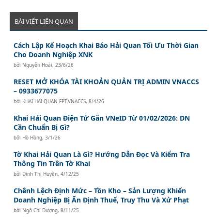
BÀI VIẾT LIÊN QUAN
Cách Lập Kế Hoạch Khai Báo Hải Quan Tối Ưu Thời Gian
Cho Doanh Nghiệp XNK
bởi
Nguyễn Hoài
,
23/6/26
RESET MỞ KHÓA TÀI KHOẢN QUẢN TRỊ ADMIN VNACCS
– 0933677075
bởi
KHAI HAI QUAN FPT.VNACCS
,
8/4/26
Khai Hải Quan Điện Tử Gắn VNeID Từ 01/02/2026: DN
Cần Chuẩn Bị Gì?
bởi
Hồ Hồng
,
3/1/26
Tờ Khai Hải Quan Là Gì? Hướng Dẫn Đọc Và Kiểm Tra
Thông Tin Trên Tờ Khai
bởi
Đinh Thị Huyền
,
4/12/25
Chênh Lệch Định Mức – Tồn Kho – Sản Lượng Khiến
Doanh Nghiệp Bị Ấn Định Thuế, Truy Thu Và Xử Phạt
bởi
Ngô Chí Dương
,
8/11/25