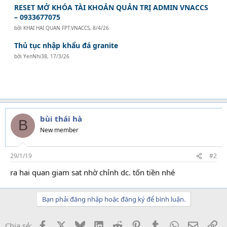
RESET MỞ KHÓA TÀI KHOẢN QUẢN TRỊ ADMIN VNACCS
– 0933677075
bởi
KHAI HAI QUAN FPT.VNACCS
,
8/4/26
Thủ tục nhập khẩu đá granite
bởi
YenNhi38
,
17/3/26
bùi thái hà
B
New member
29/1/19
#2
ra hai quan giam sat nhờ chỉnh dc. tốn tiền nhé
Bạn phải đăng nhập hoặc đăng ký để bình luận.
Facebook
X
Bluesky
LinkedIn
Reddit
Pinterest
Tumblr
WhatsApp
Email
Li
Chia sẻ: