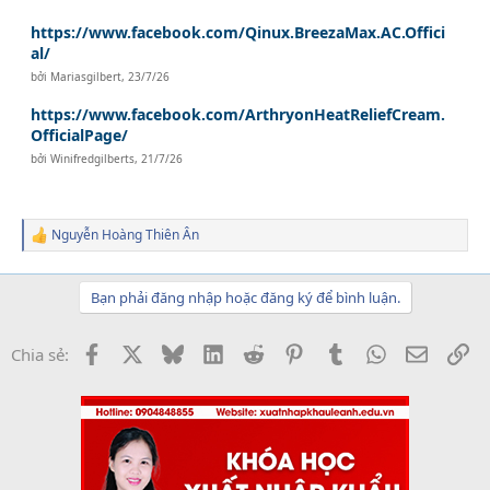
https://www.facebook.com/Qinux.BreezaMax.AC.Offici
al/
bởi
Mariasgilbert
,
23/7/26
https://www.facebook.com/ArthryonHeatReliefCream.
OfficialPage/
bởi
Winifredgilberts
,
21/7/26
Nguyễn Hoàng Thiên Ân
R
e
a
c
Bạn phải đăng nhập hoặc đăng ký để bình luận.
t
i
o
Facebook
X
Bluesky
LinkedIn
Reddit
Pinterest
Tumblr
WhatsApp
Email
Li
Chia sẻ:
n
s
: