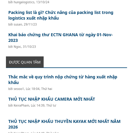
bởi
hungalogistics
,
13/10/24
Packing list là gì? Chức năng của packing list trong
logistics xuất nhập khẩu
bởi
susan
,
29/11/23
Khai báo chứng thư ECTN GHANA từ ngày 01-Nov-
2023
bởi
Ngoc
,
31/10/23
ĐƯỢC QUAN TÂM
Thắc mắc về quy trình nộp chứng từ hàng xuất nhập
khẩu
bởi
seooo1
,
Lúc 18:04, Thứ hai
THỦ TỤC NHẬP KHẨU CAMERA MỚI NHẤT
bởi
KeiraPham
,
Lúc 14:39, Thứ tư
THỦ TỤC NHẬP KHẨU THUYỀN KAYAK MỚI NHẤT NĂM
2026