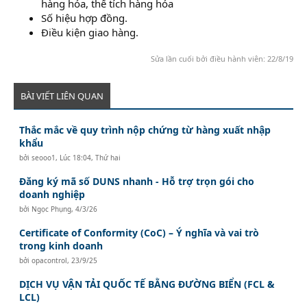
hàng hóa, thể tích hàng hóa
Số hiệu hợp đồng.
Điều kiện giao hàng.
Sửa lần cuối bởi điều hành viên:
22/8/19
BÀI VIẾT LIÊN QUAN
Thắc mắc về quy trình nộp chứng từ hàng xuất nhập
khẩu
bởi
seooo1
,
Lúc 18:04, Thứ hai
Đăng ký mã số DUNS nhanh - Hỗ trợ trọn gói cho
doanh nghiệp
bởi
Ngọc Phụng
,
4/3/26
Certificate of Conformity (CoC) – Ý nghĩa và vai trò
trong kinh doanh
bởi
opacontrol
,
23/9/25
DỊCH VỤ VẬN TẢI QUỐC TẾ BẰNG ĐƯỜNG BIỂN (FCL &
LCL)