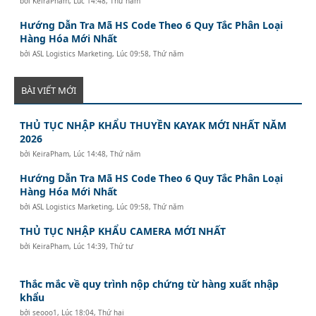
bởi
KeiraPham
,
Lúc 14:48, Thứ năm
Hướng Dẫn Tra Mã HS Code Theo 6 Quy Tắc Phân Loại
Hàng Hóa Mới Nhất
bởi
ASL Logistics Marketing
,
Lúc 09:58, Thứ năm
BÀI VIẾT MỚI
THỦ TỤC NHẬP KHẨU THUYỀN KAYAK MỚI NHẤT NĂM
2026
bởi
KeiraPham
,
Lúc 14:48, Thứ năm
Hướng Dẫn Tra Mã HS Code Theo 6 Quy Tắc Phân Loại
Hàng Hóa Mới Nhất
bởi
ASL Logistics Marketing
,
Lúc 09:58, Thứ năm
THỦ TỤC NHẬP KHẨU CAMERA MỚI NHẤT
bởi
KeiraPham
,
Lúc 14:39, Thứ tư
Thắc mắc về quy trình nộp chứng từ hàng xuất nhập
khẩu
bởi
seooo1
,
Lúc 18:04, Thứ hai