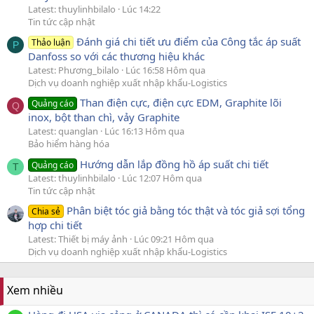
Latest: thuylinhbilalo
Lúc 14:22
Tin tức cập nhật
Đánh giá chi tiết ưu điểm của Công tắc áp suất
Thảo luận
P
Danfoss so với các thương hiệu khác
Latest: Phương_bilalo
Lúc 16:58 Hôm qua
Dịch vụ doanh nghiệp xuất nhập khẩu-Logistics
Than điện cực, điện cực EDM, Graphite lõi
Quảng cáo
Q
inox, bột than chì, vảy Graphite
Latest: quanglan
Lúc 16:13 Hôm qua
Bảo hiểm hàng hóa
Hướng dẫn lắp đồng hồ áp suất chi tiết
Quảng cáo
T
Latest: thuylinhbilalo
Lúc 12:07 Hôm qua
Tin tức cập nhật
Phân biệt tóc giả bằng tóc thật và tóc giả sợi tổng
Chia sẻ
hợp chi tiết
Latest: Thiết bị máy ảnh
Lúc 09:21 Hôm qua
Dịch vụ doanh nghiệp xuất nhập khẩu-Logistics
Xem nhiều