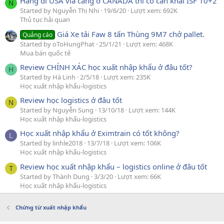
Hàng đi USA via cảng ở CANADA thì có cần khai ISF 10+2
N
Started by Nguyễn Thị Nhi
19/6/20
Lượt xem: 692K
Thủ tục hải quan
Giá Xe tải Faw 8 tấn Thùng 9M7 chở pallet.
Quảng cáo
Started by oToHungPhat
25/1/21
Lượt xem: 468K
Mua bán quốc tế
Review CHÍNH XÁC học xuất nhập khẩu ở đâu tốt?
H
Started by Hà Linh
2/5/18
Lượt xem: 235K
Học xuất nhập khẩu-logistics
Review học logistics ở đâu tốt
N
Started by Nguyễn Sung
13/10/18
Lượt xem: 144K
Học xuất nhập khẩu-logistics
Học xuất nhập khẩu ở Eximtrain có tốt không?
L
Started by linhle2018
13/7/18
Lượt xem: 106K
Học xuất nhập khẩu-logistics
Review học xuất nhập khẩu – logistics online ở đâu tốt
T
Started by Thành Dung
3/3/20
Lượt xem: 66K
Học xuất nhập khẩu-logistics
Chứng từ xuất nhập khẩu