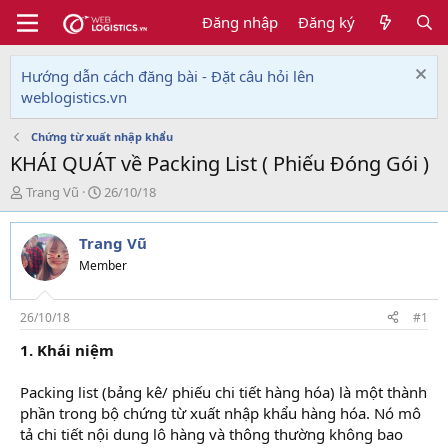
Đăng nhập
Đăng ký
Hướng dẫn cách đăng bài - Đặt câu hỏi lên
weblogistics.vn
Chứng từ xuất nhập khẩu
KHÁI QUÁT về Packing List ( Phiếu Đóng Gói )
T
N
Trang Vũ
26/10/18
h
g
r
à
Trang Vũ
e
y
a
g
Member
d
ử
s
i
t
26/10/18
#1
a
1. Khái niệm
r
t
e
Packing list (bảng kê/ phiếu chi tiết hàng hóa) là một thành
r
phần trong bộ chứng từ xuất nhập khẩu hàng hóa. Nó mô
tả chi tiết nội dung lô hàng và thông thường không bao