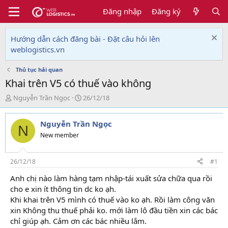
Đăng nhập
Đăng ký
Hướng dẫn cách đăng bài - Đặt câu hỏi lên
weblogistics.vn
Thủ tục hải quan
Khai trên V5 có thuế vào không
T
N
Nguyễn Trần Ngọc
26/12/18
h
g
r
à
Nguyễn Trần Ngọc
e
y
N
a
g
New member
d
ử
s
i
t
26/12/18
#1
a
Anh chị nào làm hàng tạm nhập-tái xuất sửa chữa qua rồi
r
cho e xin ít thông tin dc ko ạh.
t
e
Khi khai trên V5 mình có thuế vào ko ạh. Rồi làm công văn
r
xin Không thu thuế phải ko. mới làm lô đầu tiền xin các bác
chỉ giúp ạh. Cảm ơn các bác nhiều lắm.