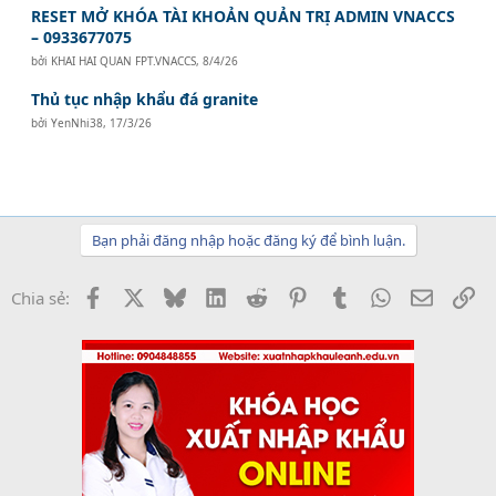
RESET MỞ KHÓA TÀI KHOẢN QUẢN TRỊ ADMIN VNACCS
– 0933677075
bởi
KHAI HAI QUAN FPT.VNACCS
,
8/4/26
Thủ tục nhập khẩu đá granite
bởi
YenNhi38
,
17/3/26
Bạn phải đăng nhập hoặc đăng ký để bình luận.
Facebook
X
Bluesky
LinkedIn
Reddit
Pinterest
Tumblr
WhatsApp
Email
Li
Chia sẻ: