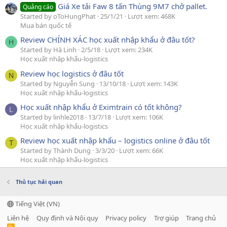
Giá Xe tải Faw 8 tấn Thùng 9M7 chở pallet.
Quảng cáo
Started by oToHungPhat
25/1/21
Lượt xem: 468K
Mua bán quốc tế
Review CHÍNH XÁC học xuất nhập khẩu ở đâu tốt?
H
Started by Hà Linh
2/5/18
Lượt xem: 234K
Học xuất nhập khẩu-logistics
Review học logistics ở đâu tốt
N
Started by Nguyễn Sung
13/10/18
Lượt xem: 143K
Học xuất nhập khẩu-logistics
Học xuất nhập khẩu ở Eximtrain có tốt không?
L
Started by linhle2018
13/7/18
Lượt xem: 106K
Học xuất nhập khẩu-logistics
Review học xuất nhập khẩu – logistics online ở đâu tốt
T
Started by Thành Dung
3/3/20
Lượt xem: 66K
Học xuất nhập khẩu-logistics
Thủ tục hải quan
Tiếng Việt (VN)
Liên hệ
Quy định và Nội quy
Privacy policy
Trợ giúp
Trang chủ
R