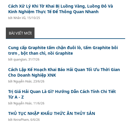
Cách Xử Lý Khi Tờ Khai Bị Luồng Vàng, Luồng Đỏ Và
Kinh Nghiệm Thực Tế Để Thông Quan Nhanh
bởi
Nhân Vũ
,
15/10/25
BÀI VIẾT MỚI
Cung cấp Graphite tấm chặn đuôi lò, tấm Graphite bôi
trơn , bột than chì, nồi Graphite
bởi
quanglan
,
31/7/26
Cách Lập Kế Hoạch Khai Báo Hải Quan Tối Ưu Thời Gian
Cho Doanh Nghiệp XNK
bởi
Nguyễn Hoài
,
23/6/26
Trị Giá Hải Quan Là Gì? Hướng Dẫn Cách Tính Chi Tiết
Từ A - Z
bởi
Nguyễn Hoài
,
11/6/26
THỦ TỤC NHẬP KHẨU THỨC ĂN THỦY SẢN
bởi
KeiraPham
,
6/6/26