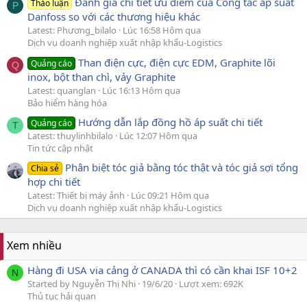
Đánh giá chi tiết ưu điểm của Công tắc áp suất
Thảo luận
P
Danfoss so với các thương hiệu khác
Latest: Phương_bilalo
Lúc 16:58 Hôm qua
Dịch vụ doanh nghiệp xuất nhập khẩu-Logistics
Than điện cực, điện cực EDM, Graphite lõi
Quảng cáo
Q
inox, bột than chì, vảy Graphite
Latest: quanglan
Lúc 16:13 Hôm qua
Bảo hiểm hàng hóa
Hướng dẫn lắp đồng hồ áp suất chi tiết
Quảng cáo
T
Latest: thuylinhbilalo
Lúc 12:07 Hôm qua
Tin tức cập nhật
Phân biệt tóc giả bằng tóc thật và tóc giả sợi tổng
Chia sẻ
hợp chi tiết
Latest: Thiết bị máy ảnh
Lúc 09:21 Hôm qua
Dịch vụ doanh nghiệp xuất nhập khẩu-Logistics
Xem nhiều
Hàng đi USA via cảng ở CANADA thì có cần khai ISF 10+2
N
Started by Nguyễn Thị Nhi
19/6/20
Lượt xem: 692K
Thủ tục hải quan