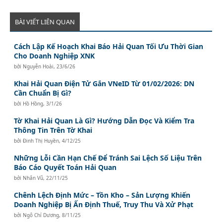
BÀI VIẾT LIÊN QUAN
Cách Lập Kế Hoạch Khai Báo Hải Quan Tối Ưu Thời Gian
Cho Doanh Nghiệp XNK
bởi
Nguyễn Hoài
,
23/6/26
Khai Hải Quan Điện Tử Gắn VNeID Từ 01/02/2026: DN
Cần Chuẩn Bị Gì?
bởi
Hồ Hồng
,
3/1/26
Tờ Khai Hải Quan Là Gì? Hướng Dẫn Đọc Và Kiểm Tra
Thông Tin Trên Tờ Khai
bởi
Đinh Thị Huyền
,
4/12/25
Những Lỗi Cần Hạn Chế Để Tránh Sai Lệch Số Liệu Trên
Báo Cáo Quyết Toán Hải Quan
bởi
Nhân Vũ
,
22/11/25
Chênh Lệch Định Mức – Tồn Kho – Sản Lượng Khiến
Doanh Nghiệp Bị Ấn Định Thuế, Truy Thu Và Xử Phạt
bởi
Ngô Chí Dương
,
8/11/25