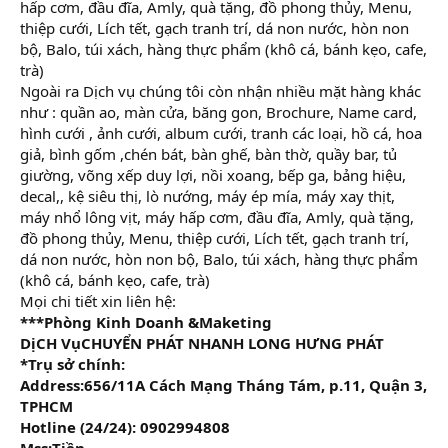
hấp cơm, đầu đĩa, Amly, quà tặng, đồ phong thủy, Menu,
thiệp cưới, Lích tết, gạch tranh trí, dá non nước, hòn non
bộ, Balo, túi xách, hàng thực phẩm (khô cá, bánh kẹo, cafe,
trà)
Ngoài ra Dịch vụ chúng tôi còn nhận nhiều mặt hàng khác
như : quần ao, màn cửa, băng gon, Brochure, Name card,
hình cưới , ảnh cưới, album cưới, tranh các loại, hồ cá, hoa
giả, bình gốm ,chén bát, bàn ghế, bàn thờ, quầy bar, tủ
giường, võng xếp duy lợi, nồi xoang, bếp ga, bảng hiệu,
decal,, kệ siêu thị, lò nướng, máy ép mía, máy xay thịt,
máy nhổ lông vịt, máy hấp cơm, đầu đĩa, Amly, quà tặng,
đồ phong thủy, Menu, thiệp cưới, Lích tết, gạch tranh trí,
dá non nước, hòn non bộ, Balo, túi xách, hàng thực phẩm
(khô cá, bánh kẹo, cafe, trà)
Mọi chi tiết xin liên hệ:
***Phòng Kinh Doanh &Maketing
DịCH VụCHUYỂN PHÁT NHANH LONG HƯNG PHÁT
*Trụ sở chính:
Address:656/11A Cách Mạng Tháng Tám, p.11, Quận 3,
TPHCM
Hotline (24/24): 0902994808
Mss:Tiền