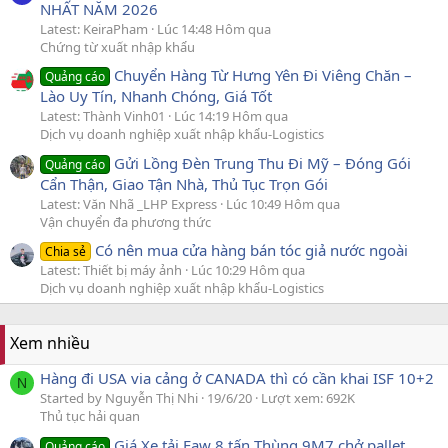
NHẤT NĂM 2026
Latest: KeiraPham
Lúc 14:48 Hôm qua
Chứng từ xuất nhập khẩu
Chuyển Hàng Từ Hưng Yên Đi Viêng Chăn –
Quảng cáo
Lào Uy Tín, Nhanh Chóng, Giá Tốt
Latest: Thành Vinh01
Lúc 14:19 Hôm qua
Dịch vụ doanh nghiệp xuất nhập khẩu-Logistics
Gửi Lồng Đèn Trung Thu Đi Mỹ – Đóng Gói
Quảng cáo
Cẩn Thận, Giao Tận Nhà, Thủ Tục Trọn Gói
Latest: Văn Nhã _LHP Express
Lúc 10:49 Hôm qua
Vận chuyển đa phương thức
Có nên mua cửa hàng bán tóc giả nước ngoài
Chia sẻ
Latest: Thiết bị máy ảnh
Lúc 10:29 Hôm qua
Dịch vụ doanh nghiệp xuất nhập khẩu-Logistics
Xem nhiều
Hàng đi USA via cảng ở CANADA thì có cần khai ISF 10+2
N
Started by Nguyễn Thị Nhi
19/6/20
Lượt xem: 692K
Thủ tục hải quan
Giá Xe tải Faw 8 tấn Thùng 9M7 chở pallet.
Quảng cáo