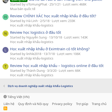
Started by oToHungPhat
25/1/21
Lượt xem: 468K
Mua bán quốc tế
Review CHÍNH XÁC học xuất nhập khẩu ở đâu tốt?
H
Started by Hà Linh
2/5/18
Lượt xem: 233K
Học xuất nhập khẩu-logistics
Review học logistics ở đâu tốt
N
Started by Nguyễn Sung
13/10/18
Lượt xem: 143K
Học xuất nhập khẩu-logistics
Học xuất nhập khẩu ở Eximtrain có tốt không?
L
Started by linhle2018
13/7/18
Lượt xem: 106K
Học xuất nhập khẩu-logistics
Review học xuất nhập khẩu – logistics online ở đâu tốt
T
Started by Thành Dung
3/3/20
Lượt xem: 66K
Học xuất nhập khẩu-logistics
Dịch vụ doanh nghiệp xuất nhập khẩu-Logistics
Tiếng Việt (VN)
Liên hệ
Quy định và Nội quy
Privacy policy
Trợ giúp
Trang chủ
R
S