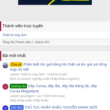
Thành viên trực tuyến
Thiết bị máy ảnh
Tổng: 88 (Thành viên: 1, khách: 87)
Bài mới nhất
Phân biệt tóc giả bằng tóc thật và tóc giả sợi tổng
Chia sẻ
hợp chi tiết
Latest: Thiết bị máy ảnh
14 phút trước
Dịch vụ doanh nghiệp xuất nhập khẩu-Logistics
Dây Curoa, dây đai, dây đai băng tải, dây
Quảng cáo
Q
Curoa Megadyne
Latest: quanglan
Lúc 15:03 Hôm qua
Giấy phép xuất nhập khẩu
THỦ TỤC NHẬP KHẨU THUYỀN KAYAK MỚI
Giải đáp
K