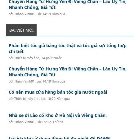
Chuyển Hàng Từ Hưng Yên Đi Viêng Chăn – Lào Uy Tín,
Nhanh Chóng, Giá Tốt
bởi
Thành Vinh01
,
Lúc 14:19 Hôm qua
BÀI VIẾT MỚI
Phân biệt tóc giả bằng tóc thật và tóc giả sợi tổng hợp
chi tiết
bởi
Thiết bị máy ảnh
,
14 phút trước
Chuyển Hàng Từ Hưng Yên Đi Viêng Chăn – Lào Uy Tín,
Nhanh Chóng, Giá Tốt
bởi
Thành Vinh01
,
Lúc 14:19 Hôm qua
Có nên mua cửa hàng bán tóc giả nước ngoài
bởi
Thiết bị máy ảnh
,
Lúc 10:29 Hôm qua
Nhà xe đi Lào có kho ở Hà Nội và Viêng Chăn.
bởi
Thành Vinh01
,
Lúc 09:12, Thứ tư
Lợi ích khi sử dụng đồng hồ đo nhiệt độ DAWN