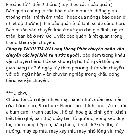
khoảng từ 1 đến 2 tháng ( tùy theo cách bảo quản )
Bảo quản chúng ta cần bảo quản ở nơi có không gian
thoáng mát , tránh ẩm thấp , hoặc quá nóng ( bảo quản ở
nhiệt độ thường). Khi bảo quản ở tủ lạnh sẽ dễ dàng hơn.
Bạn muốn vận chuyển khô ở quê gửi cho gia đình, người
thân, bạn bè ở Mỹ, Úc,... việc bảo quản là rất quan trọng
trong khâu vận chuyển.
Công ty TNHH TM-DV Long Hưng Phát chuyên nhận vận
chuyển các loại khô ra nước ngoà
i , bảo đảm trong khâu
vận chuyển hàng hóa sẽ không bị hư hỏng và thời gian
giao hàng từ 3-6 ngày tùy theo phương thức vận chuyển.
Với đội ngũ nhân viên chuyên nghiệp trong khẩu đóng
hàng và vận chuyển.
***Dịchvụ
Chúng tôi còn nhận nhiều mặt hàng như : quần ao, màn
cửa, băng gon, Brochure, Name card, hình cưới , ảnh cưới,
album cưới, tranh các loại, hồ cá, hoa giả, bình gốm ,chén
bát, bàn ghế, bàn thờ, quầy bar, tủ giường, võng xếp duy
lợi, nồi xoang, bếp ga, bảng hiệu, decal,, kệ siêu thị, lò
nướng, máy ép mía, máy xay thịt, máy nhổ lông vịt, máy