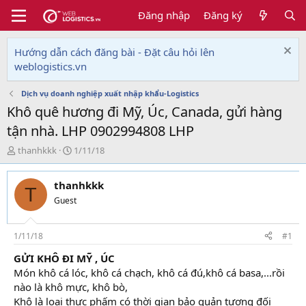
Đăng nhập
Đăng ký
Hướng dẫn cách đăng bài - Đặt câu hỏi lên
weblogistics.vn
Dịch vụ doanh nghiệp xuất nhập khẩu-Logistics
Khô quê hương đi Mỹ, Úc, Canada, gửi hàng
tận nhà. LHP 0902994808 LHP
T
N
thanhkkk
1/11/18
h
g
r
à
thanhkkk
e
y
T
a
g
Guest
d
ử
s
i
t
1/11/18
#1
a
GỬI KHÔ ĐI MỸ , ÚC
r
Món khô cá lóc, khô cá chạch, khô cá đú,khô cá basa,...rồi
t
e
nào là khô mực, khô bò,
r
Khô là loại thực phấm có thời gian bảo quản tương đối