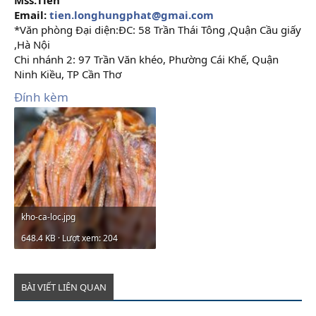
Email:
tien.longhungphat@gmai.com
*Văn phòng Đại diện:ĐC: 58 Trần Thái Tông ,Quận Cầu giấy
,Hà Nội
Chi nhánh 2: 97 Trần Văn khéo, Phường Cái Khế, Quận
Ninh Kiều, TP Cần Thơ
Đính kèm
kho-ca-loc.jpg
648.4 KB · Lượt xem: 204
BÀI VIẾT LIÊN QUAN