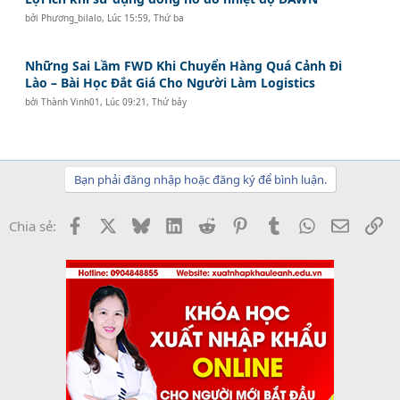
bởi
Phương_bilalo
,
Lúc 15:59, Thứ ba
Những Sai Lầm FWD Khi Chuyển Hàng Quá Cảnh Đi
Lào – Bài Học Đắt Giá Cho Người Làm Logistics
bởi
Thành Vinh01
,
Lúc 09:21, Thứ bảy
Bạn phải đăng nhập hoặc đăng ký để bình luận.
Facebook
X
Bluesky
LinkedIn
Reddit
Pinterest
Tumblr
WhatsApp
Email
Li
Chia sẻ: