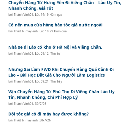
Chuyển Hàng Từ Hưng Yên Đi Viêng Chăn – Lào Uy Tín,
Nhanh Chóng, Giá Tốt
bởi
Thành Vinh01
,
Lúc 14:19 Hôm qua
Có nên mua cửa hàng bán tóc giả nước ngoài
bởi
Thiết bị máy ảnh
,
Lúc 10:29 Hôm qua
Nhà xe đi Lào có kho ở Hà Nội và Viêng Chăn.
bởi
Thành Vinh01
,
Lúc 09:12, Thứ tư
Những Sai Lầm FWD Khi Chuyển Hàng Quá Cảnh Đi
Lào – Bài Học Đắt Giá Cho Người Làm Logistics
bởi
Thành Vinh01
,
Lúc 09:21, Thứ bảy
Vận Chuyển Hàng Từ Phú Thọ Đi Viêng Chăn Lào Uy
Tín, Nhanh Chóng, Chi Phí Hợp Lý
bởi
Thành Vinh01
,
30/7/26
Đội tóc giả có đi máy bay được không?
bởi
Thiết bị máy ảnh
,
30/7/26