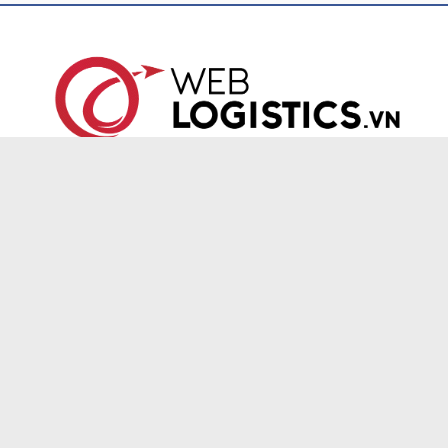
S
Diễn đàn xuất nhập khẩu, logistics lớn nhất Việt Nam. Nơi giao lưu,
chia sẻ, hợp tác, học hỏi kiến thức xuất nhập khẩu, logistics. Với
phương châm CHIA SẺ KINH NGHIỆM - HỢP TÁC THÀNH CÔNG
Giới Thiệu
Về Weblogistics
Thuật ngữ xuất nhập khẩu
Tin tức cập nhật
Thoả Thuận
Nội Quy diễn đàn
Thông báo - Góp ý
Giới thiệu & Nội quy