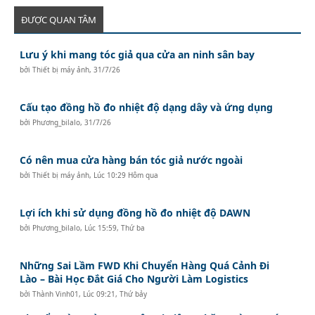
ĐƯỢC QUAN TÂM
Lưu ý khi mang tóc giả qua cửa an ninh sân bay
bởi
Thiết bị máy ảnh
,
31/7/26
Cấu tạo đồng hồ đo nhiệt độ dạng dây và ứng dụng
bởi
Phương_bilalo
,
31/7/26
Có nên mua cửa hàng bán tóc giả nước ngoài
bởi
Thiết bị máy ảnh
,
Lúc 10:29 Hôm qua
Lợi ích khi sử dụng đồng hồ đo nhiệt độ DAWN
bởi
Phương_bilalo
,
Lúc 15:59, Thứ ba
Những Sai Lầm FWD Khi Chuyển Hàng Quá Cảnh Đi
Lào – Bài Học Đắt Giá Cho Người Làm Logistics
bởi
Thành Vinh01
,
Lúc 09:21, Thứ bảy