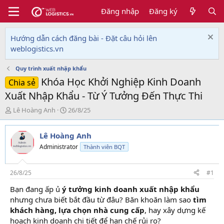
Đăng nhập
Đăng ký
Hướng dẫn cách đăng bài - Đặt câu hỏi lên
weblogistics.vn
Quy trình xuất nhập khẩu
Khóa Học Khởi Nghiệp Kinh Doanh
Chia sẻ
Xuất Nhập Khẩu - Từ Ý Tưởng Đến Thực Thi
T
N
Lê Hoàng Anh
26/8/25
h
g
r
à
Lê Hoàng Anh
e
y
a
g
Administrator
Thành viên BQT
d
ử
s
i
t
26/8/25
#1
a
Bạn đang ấp ủ
ý tưởng kinh doanh xuất nhập khẩu
r
nhưng chưa biết bắt đầu từ đâu? Băn khoăn làm sao
tìm
t
e
khách hàng, lựa chọn nhà cung cấp
, hay xây dựng kế
r
hoạch kinh doanh chi tiết để hạn chế rủi ro?