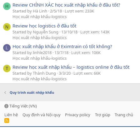
Review CHÍNH XÁC học xuất nhập khẩu ở đâu tốt?
H
Started by Hà Linh
2/5/18
Lượt xem: 233K
Học xuất nhập khẩu-logistics
Review học logistics ở đâu tốt
N
Started by Nguyễn Sung
13/10/18
Lượt xem: 143K
Học xuất nhập khẩu-logistics
Học xuất nhập khẩu ở Eximtrain có tốt không?
L
Started by linhle2018
13/7/18
Lượt xem: 106K
Học xuất nhập khẩu-logistics
Review học xuất nhập khẩu – logistics online ở đâu tốt
T
Started by Thành Dung
3/3/20
Lượt xem: 66K
Học xuất nhập khẩu-logistics
Quy trình xuất nhập khẩu
Tiếng Việt (VN)
Liên hệ
Quy định và Nội quy
Privacy policy
Trợ giúp
Trang chủ
R
S
S