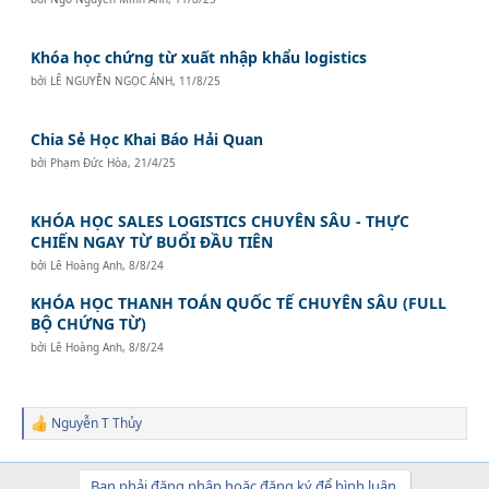
Khóa học chứng từ xuất nhập khẩu logistics
bởi
LÊ NGUYỄN NGỌC ÁNH
,
11/8/25
Chia Sẻ Học Khai Báo Hải Quan
bởi
Phạm Đức Hòa
,
21/4/25
KHÓA HỌC SALES LOGISTICS CHUYÊN SÂU - THỰC
CHIẾN NGAY TỪ BUỔI ĐẦU TIÊN
bởi
Lê Hoàng Anh
,
8/8/24
KHÓA HỌC THANH TOÁN QUỐC TẾ CHUYÊN SÂU (FULL
BỘ CHỨNG TỪ)
bởi
Lê Hoàng Anh
,
8/8/24
Nguyễn T Thủy
R
e
a
c
Bạn phải đăng nhập hoặc đăng ký để bình luận.