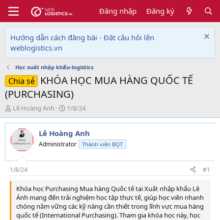
Đăng nhập
Đăng ký
Hướng dẫn cách đăng bài - Đặt câu hỏi lên
weblogistics.vn
Học xuất nhập khẩu-logistics
KHÓA HỌC MUA HÀNG QUỐC TẾ
Chia sẻ
(PURCHASING)
T
N
Lê Hoàng Anh
1/8/24
h
g
r
à
Lê Hoàng Anh
e
y
a
g
Administrator
Thành viên BQT
d
ử
s
i
t
1/8/24
#1
a
r
Khóa học Purchasing Mua hàng Quốc tế tại Xuất nhập khẩu Lê
t
Ánh mang đến trải nghiệm học tập thực tế, giúp học viên nhanh
e
chóng nắm vững các kỹ năng cần thiết trong lĩnh vực mua hàng
r
quốc tế (International Purchasing). Tham gia khóa học này, học