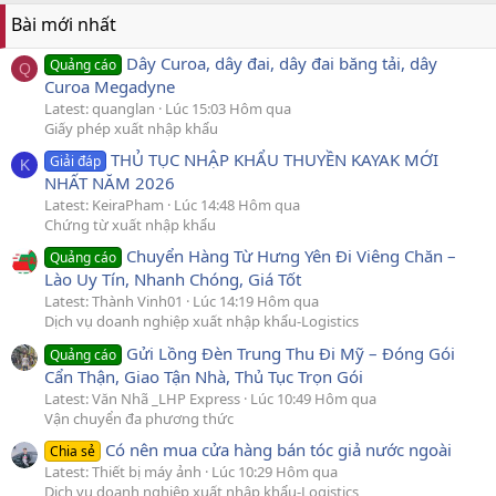
Bài mới nhất
Dây Curoa, dây đai, dây đai băng tải, dây
Quảng cáo
Q
Curoa Megadyne
Latest: quanglan
Lúc 15:03 Hôm qua
Giấy phép xuất nhập khẩu
THỦ TỤC NHẬP KHẨU THUYỀN KAYAK MỚI
Giải đáp
K
NHẤT NĂM 2026
Latest: KeiraPham
Lúc 14:48 Hôm qua
Chứng từ xuất nhập khẩu
Chuyển Hàng Từ Hưng Yên Đi Viêng Chăn –
Quảng cáo
Lào Uy Tín, Nhanh Chóng, Giá Tốt
Latest: Thành Vinh01
Lúc 14:19 Hôm qua
Dịch vụ doanh nghiệp xuất nhập khẩu-Logistics
Gửi Lồng Đèn Trung Thu Đi Mỹ – Đóng Gói
Quảng cáo
Cẩn Thận, Giao Tận Nhà, Thủ Tục Trọn Gói
Latest: Văn Nhã _LHP Express
Lúc 10:49 Hôm qua
Vận chuyển đa phương thức
Có nên mua cửa hàng bán tóc giả nước ngoài
Chia sẻ
Latest: Thiết bị máy ảnh
Lúc 10:29 Hôm qua
Dịch vụ doanh nghiệp xuất nhập khẩu-Logistics