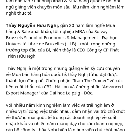
tâm đào tạo Xuất nhập khẩu & Mua hàng quốc tế bởi đội
ngũ giảng viên chuyên môn sâu, lâu năm kinh nghiệm làm
nghề thực tế.
Thầy Nguyễn Hữu Nghị
, gần 20 năm làm nghề Mua
hàng & Sale xuất khẩu, tốt nghiệp MBA của Solvay
Brussels School of Economics & Management - Đại học
Université Libre de Bruxelles (ULB) - một trong những
trường top đầu của Bỉ, hiện thầy là CEO Công ty CP Phát
Triển Hữu Nghị
Thầy Nghị là một trong những giảng viên kỳ cựu chuyên
về Mua bán hàng hóa quốc tế, thầy Nghị từng đạt được
thành tựu đáng nể: Chứng nhận “Train The Trainer” về xúc
tiến xuất khẩu của CBI - Hà Lan và Chứng nhận “Advanced
Export Manager” của Đại học Leipzig - Đức.
Với nhiều năm kinh nghiệm làm việc và trải nghiệm ở
nhiều vị trí công việc khác nhau, đảm nhận vai trò chủ chốt
về thương mại quốc tế trong các doanh nghiệp về xuất
nhập khẩu và nhiều năm giảng dạy cho các doanh nghiệp,
cán bộ công ty, thầy Nghị hiện là giảng viên chủ chốt giảng