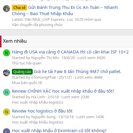
Gửi Bánh Trung Thu Đi Úc An Toàn – Nhanh
Chia sẻ
Chóng – Bao Thuế Nhập Khẩu
Latest: Văn Nhã _LHP Express
Lúc 10:25 Hôm qua
Vận chuyển đa phương thức
Xem nhiều
Hàng đi USA via cảng ở CANADA thì có cần khai ISF 10+2
N
Started by Nguyễn Thị Nhi
19/6/20
Lượt xem: 692K
Thủ tục hải quan
Giá Xe tải Faw 8 tấn Thùng 9M7 chở pallet.
Quảng cáo
Started by oToHungPhat
25/1/21
Lượt xem: 468K
Mua bán quốc tế
Review CHÍNH XÁC học xuất nhập khẩu ở đâu tốt?
H
Started by Hà Linh
2/5/18
Lượt xem: 233K
Học xuất nhập khẩu-logistics
Review học logistics ở đâu tốt
N
Started by Nguyễn Sung
13/10/18
Lượt xem: 143K
Học xuất nhập khẩu-logistics
Học xuất nhập khẩu ở Eximtrain có tốt không?
L