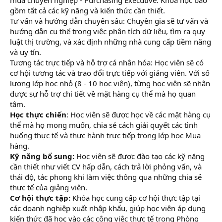
mua chuyên nghiệp - Purchasing Executive. Khóa học bao
gồm tất cả các kỹ năng và kiến thức cần thiết.
Tư vấn và hướng dẫn chuyên sâu: Chuyên gia sẽ tư vấn và
hướng dẫn cụ thể trong việc phân tích dữ liệu, tìm ra quy
luật thị trường, và xác định những nhà cung cấp tiềm năng
và uy tín.
Tương tác trực tiếp và hỗ trợ cá nhân hóa: Học viên sẽ có
cơ hội tương tác và trao đổi trực tiếp với giảng viên. Với số
lượng lớp học nhỏ (8 - 10 học viên), từng học viên sẽ nhận
được sự hỗ trợ chi tiết về mặt hàng cụ thể mà họ quan
tâm.
Học thực chiến
: Học viên sẽ được học về các mặt hàng cụ
thể mà họ mong muốn, chia sẻ cách giải quyết các tình
huống thực tế và thực hành trực tiếp trong lớp học Mua
hàng.
Kỹ năng bổ sung:
Học viên sẽ được đào tạo các kỹ năng
cần thiết như viết CV hấp dẫn, cách trả lời phỏng vấn, và
thái độ, tác phong khi làm việc thông qua những chia sẻ
thực tế của giảng viên.
Cơ hội thực tập:
Khóa học cung cấp cơ hội thực tập tại
các doanh nghiệp xuất nhập khẩu, giúp học viên áp dụng
kiến thức đã học vào các công việc thực tế trong Phòng