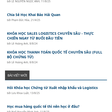
bởi
LÊ NGUYỄN NGỌC ÁNH
,
11/8/25
Chia Sẻ Học Khai Báo Hải Quan
bởi
Phạm Đức Hòa
,
21/4/25
KHÓA HỌC SALES LOGISTICS CHUYÊN SÂU - THỰC
CHIẾN NGAY TỪ BUỔI ĐẦU TIÊN
bởi
Lê Hoàng Anh
,
8/8/24
KHÓA HỌC THANH TOÁN QUỐC TẾ CHUYÊN SÂU (FULL
BỘ CHỨNG TỪ)
bởi
Lê Hoàng Anh
,
8/8/24
BÀI VIẾT MỚI
Hỏi Khóa học Chứng từ Xuất nhập khẩu và Logistics
bởi
Lưu Khoa Luật
,
13/8/25
Học mua hàng quốc tế thì nên học ở đâu?
bởi
Ngô Nguyễn Minh Anh
,
11/8/25