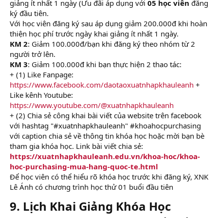
giảng ít nhất 1 ngày (Ưu đãi áp dụng với
05 học viên
đăng
ký đầu tiên.
Với học viên đăng ký sau áp dụng giảm 200.000đ khi hoàn
thiện học phí trước ngày khai giảng ít nhất 1 ngày.
KM 2
: Giảm 100.000đ/bạn khi đăng ký theo nhóm từ 2
người trở lên.
KM 3
: Giảm 100.000đ khi bạn thực hiện 2 thao tác:
+ (1) Like Fanpage:
https://www.facebook.com/daotaoxuatnhapkhauleanh
+
Like kênh Youtube:
https://www.youtube.com/@xuatnhapkhauleanh
+ (2) Chia sẻ công khai bài viết của website trên facebook
với hashtag "#xuatnhapkhauleanh" #khoahocpurchasing
với caption chia sẻ về thông tin khóa học hoặc mời bạn bè
tham gia khóa học. Link bài viết chia sẻ:
https://xuatnhapkhauleanh.edu.vn/khoa-hoc/khoa-
hoc-purchasing-mua-hang-quoc-te.html
Để học viên có thể hiểu rõ khóa học trước khi đăng ký, XNK
Lê Ánh có chương trình học thử 01 buổi đầu tiên
9. Lịch Khai Giảng Khóa Học