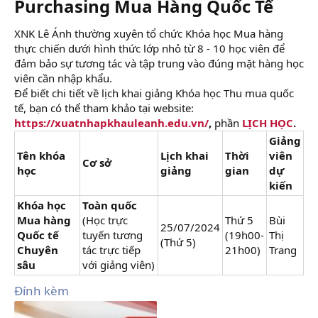
Purchasing Mua Hàng Quốc Tế​
XNK Lê Ánh thường xuyên tổ chức Khóa học Mua hàng
thực chiến dưới hình thức lớp nhỏ từ 8 - 10 học viên để
đảm bảo sự tương tác và tập trung vào đúng mặt hàng học
viên cần nhập khẩu.
Để biết chi tiết về lịch khai giảng Khóa học Thu mua quốc
tế, bạn có thể tham khảo tại website:
https://xuatnhapkhauleanh.edu.vn/
,
phần
LỊCH HỌC
.
Giảng
Tên khóa
Lịch khai
Thời
viên
Cơ sở
học
giảng
gian
dự
kiến
Khóa học
Toàn quốc
Mua hàng
(Học trực
Thứ 5
Bùi
25/07/2024
Quốc tế
tuyến tương
(19h00-
Thị
(Thứ 5)
Chuyên
tác trực tiếp
21h00)
Trang
sâu
với giảng viên)
Đính kèm