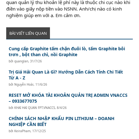
quan quản lý thu khoản lệ phí này là thuộc chi cục nào khi
điền vào giấy nộp tiền vào NSNN. Anh/chị nào có kinh
nghiệm giúp em với ạ. Em cảm ơn.
BÀI VIẾT LIÊN QUAN
Cung cấp Graphite tấm chặn đuôi lò, tấm Graphite bôi
trơn , bột than chì, nồi Graphite
bởi
quanglan
,
31/7/26
Trị Giá Hải Quan Là Gì? Hướng Dẫn Cách Tính Chi Tiết
Từ A - Z
bởi
Nguyễn Hoài
,
11/6/26
RESET MỞ KHÓA TÀI KHOẢN QUẢN TRỊ ADMIN VNACCS
– 0933677075
bởi
KHAI HAI QUAN FPT.VNACCS
,
8/4/26
CHÍNH SÁCH NHẬP KHẨU PIN LITHIUM – DOANH
NGHIỆP CẦN BIẾT
bởi
KeiraPham
,
17/12/25