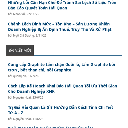
Những Lỗi Cần Hạn Chế Để Tránh Sai Lệch Số Liệu Trên
Báo Cáo Quyết Toán Hải Quan
bởi
Nhân Vũ
,
22/11/25
Chênh Lệch Định Mức – Tồn Kho – Sản Lượng Khiến
Doanh Nghiệp Bị Ấn Định Thuế, Truy Thu Và Xử Phạt
bởi
Ngô Chí Dương
,
8/11/25
BÀI VIẾT MỚI
Cung cấp Graphite tấm chặn đuôi lò, tấm Graphite bôi
trơn , bột than chì, nồi Graphite
bởi
quanglan
,
31/7/26
Cách Lập Kế Hoạch Khai Báo Hải Quan Tối Ưu Thời Gian
Cho Doanh Nghiệp XNK
bởi
Nguyễn Hoài
,
23/6/26
Trị Giá Hải Quan Là Gì? Hướng Dẫn Cách Tính Chi Tiết
Từ A - Z
bởi
Nguyễn Hoài
,
11/6/26