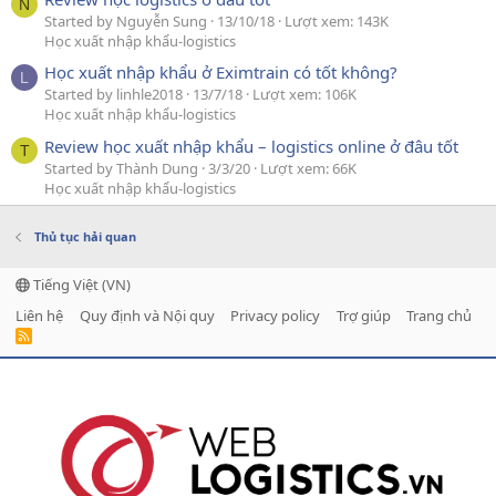
N
Started by Nguyễn Sung
13/10/18
Lượt xem: 143K
Học xuất nhập khẩu-logistics
Học xuất nhập khẩu ở Eximtrain có tốt không?
L
Started by linhle2018
13/7/18
Lượt xem: 106K
Học xuất nhập khẩu-logistics
Review học xuất nhập khẩu – logistics online ở đâu tốt
T
Started by Thành Dung
3/3/20
Lượt xem: 66K
Học xuất nhập khẩu-logistics
Thủ tục hải quan
Tiếng Việt (VN)
Liên hệ
Quy định và Nội quy
Privacy policy
Trợ giúp
Trang chủ
R
S
S