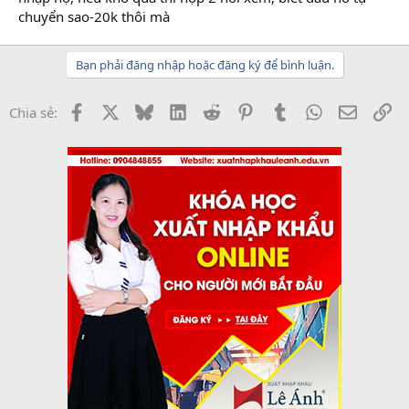
chuyển sao-20k thôi mà
Bạn phải đăng nhập hoặc đăng ký để bình luận.
Facebook
X
Bluesky
LinkedIn
Reddit
Pinterest
Tumblr
WhatsApp
Email
Li
Chia sẻ: