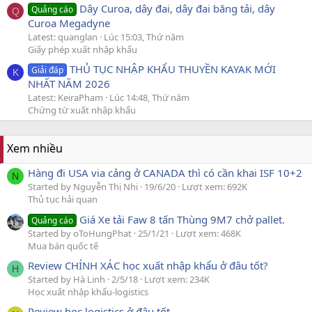
Dây Curoa, dây đai, dây đai băng tải, dây
Quảng cáo
Q
Curoa Megadyne
Latest: quanglan
Lúc 15:03, Thứ năm
Giấy phép xuất nhập khẩu
THỦ TỤC NHẬP KHẨU THUYỀN KAYAK MỚI
Giải đáp
K
NHẤT NĂM 2026
Latest: KeiraPham
Lúc 14:48, Thứ năm
Chứng từ xuất nhập khẩu
Xem nhiều
Hàng đi USA via cảng ở CANADA thì có cần khai ISF 10+2
N
Started by Nguyễn Thị Nhi
19/6/20
Lượt xem: 692K
Thủ tục hải quan
Giá Xe tải Faw 8 tấn Thùng 9M7 chở pallet.
Quảng cáo
Started by oToHungPhat
25/1/21
Lượt xem: 468K
Mua bán quốc tế
Review CHÍNH XÁC học xuất nhập khẩu ở đâu tốt?
H
Started by Hà Linh
2/5/18
Lượt xem: 234K
Học xuất nhập khẩu-logistics
Review học logistics ở đâu tốt