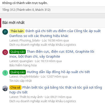
Không có thành viên trực tuyến.
Tổng: 312 (Thành viên: 0, khách: 312)
Bài mới nhất
Đánh giá chi tiết ưu điểm của Công tắc áp suất
Thảo luận
P
Danfoss so với các thương hiệu khác
Latest: Phương_bilalo
Lúc 16:58 Hôm qua
Dịch vụ doanh nghiệp xuất nhập khẩu-Logistics
Than điện cực, điện cực EDM, Graphite lõi
Quảng cáo
Q
inox, bột than chì, vảy Graphite
Latest: quanglan
Lúc 16:13 Hôm qua
Bảo hiểm hàng hóa
Hướng dẫn lắp đồng hồ áp suất chi tiết
Quảng cáo
T
Latest: thuylinhbilalo
Lúc 12:07 Hôm qua
Tin tức cập nhật
Phân biệt tóc giả bằng tóc thật và tóc giả sợi tổng
Chia sẻ
hợp chi tiết
Latest: Thiết bị máy ảnh
Lúc 09:21 Hôm qua
Dịch vụ doanh nghiệp xuất nhập khẩu-Logistics