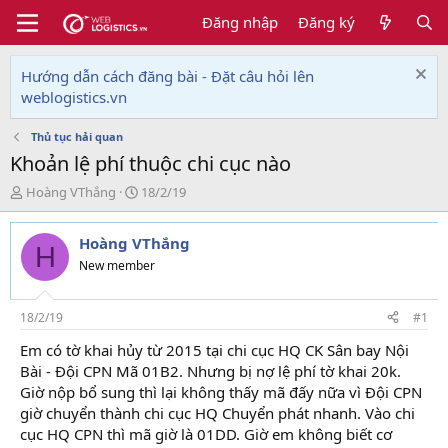
Đăng nhập
Đăng ký
Hướng dẫn cách đăng bài - Đặt câu hỏi lên
weblogistics.vn
Thủ tục hải quan
Khoản lệ phí thuộc chi cục nào
T
N
Hoàng VThắng
18/2/19
h
g
r
à
Hoàng VThắng
e
y
H
a
g
New member
d
ử
s
i
t
18/2/19
#1
a
Em có tờ khai hủy từ 2015 tại chi cục HQ CK Sân bay Nội
r
Bài - Đội CPN Mã 01B2. Nhưng bị nợ lệ phí tờ khai 20k.
t
e
Giờ nộp bổ sung thì lại không thấy mã đấy nữa vì Đội CPN
r
giờ chuyển thành chi cục HQ Chuyển phát nhanh. Vào chi
cục HQ CPN thì mã giờ là 01DD. Giờ em không biết cơ