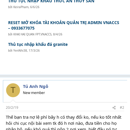
THỦ TỤC NHẬP KHẨU THỨC ĂN THỦY SẢN
bởi
KeiraPham
,
6/6/26
RESET MỞ KHÓA TÀI KHOẢN QUẢN TRỊ ADMIN VNACCS
– 0933677075
bởi
KHAI HAI QUAN FPT.VNACCS
,
8/4/26
Thủ tục nhập khẩu đá granite
bởi
YenNhi38
,
17/3/26
Tú Anh Ngô
T
New member
20/2/19
#2
Thế bạn tra nợ lệ phí bây h có thay đổi ko, nếu ko tốt nhất
hỏi chi cục nội bài xem tk đó h nơi nào, đưa tiền cho họ
nhập hộ, nếu khó quá thì nộp 2 nơi xem, biết đâu nó tự