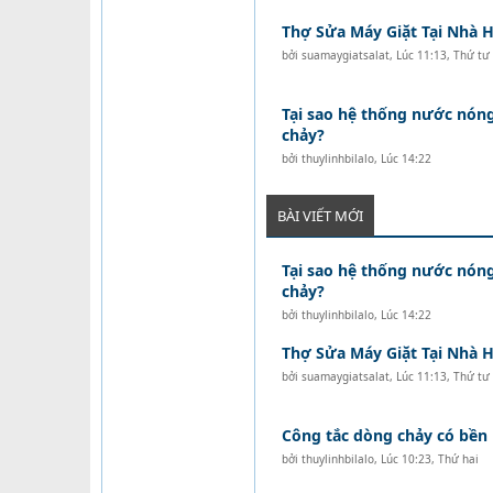
Thợ Sửa Máy Giặt Tại Nhà H
bởi
suamaygiatsalat
,
Lúc 11:13, Thứ tư
Tại sao hệ thống nước nón
chảy?
bởi
thuylinhbilalo
,
Lúc 14:22
BÀI VIẾT MỚI
Tại sao hệ thống nước nón
chảy?
bởi
thuylinhbilalo
,
Lúc 14:22
Thợ Sửa Máy Giặt Tại Nhà H
bởi
suamaygiatsalat
,
Lúc 11:13, Thứ tư
Công tắc dòng chảy có bền
bởi
thuylinhbilalo
,
Lúc 10:23, Thứ hai