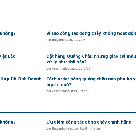
 không?
Vì sao công tắc dòng chảy không hoạt độ
bởi
thuylinhbilalo
,
29/7/26
iệt Lào
Đặt hàng Quảng Châu nhưng giao sai mẫu
xử lý như thế nào?
bởi
yenchinalogisitcs
,
22/6/26
 Hợp Để Kinh Doanh
Cách order hàng quảng châu nào phù hợp
người mới?
bởi
yenchinalogisitcs
,
2/6/26
 không?
Ưu điểm công tắc dòng chảy chính hãng
bởi
thuylinhbilalo
,
Lúc 10:46, Thứ ba