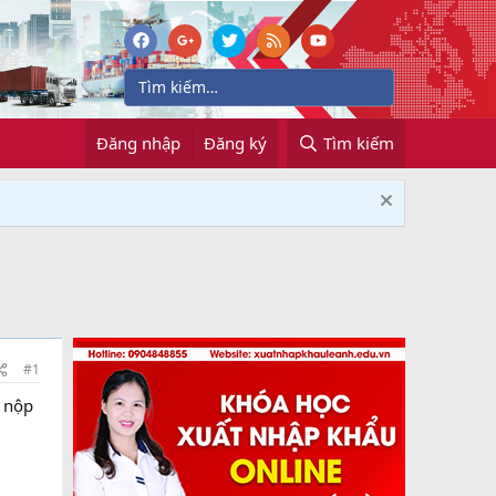
Đăng nhập
Đăng ký
Tìm kiếm
#1
 nộp