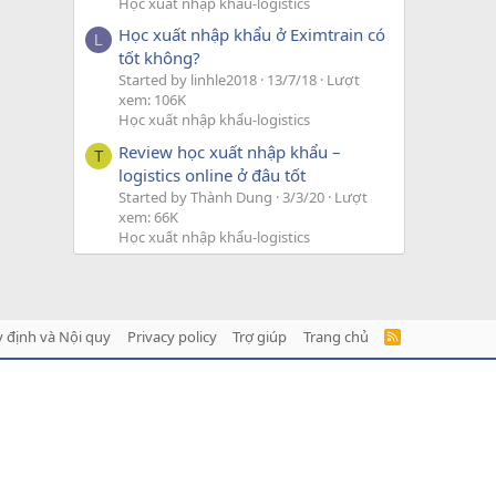
Học xuất nhập khẩu-logistics
Học xuất nhập khẩu ở Eximtrain có
L
tốt không?
Started by linhle2018
13/7/18
Lượt
xem: 106K
Học xuất nhập khẩu-logistics
Review học xuất nhập khẩu –
T
logistics online ở đâu tốt
Started by Thành Dung
3/3/20
Lượt
xem: 66K
Học xuất nhập khẩu-logistics
 định và Nội quy
Privacy policy
Trợ giúp
Trang chủ
R
S
S