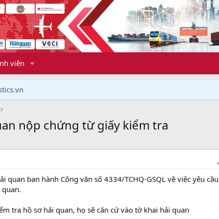
nh viên
tics.vn
uan nộp chứng từ giấy kiểm tra
ải quan ban hành Công văn số 4334/TCHQ-GSQL về việc yêu cầu
i quan.
ểm tra hồ sơ hải quan, họ sẽ căn cứ vào tờ khai hải quan