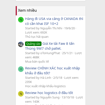
Xem nhiều
Hàng đi USA via cảng ở CANADA thì
N
có cần khai ISF 10+2
Started by Nguyễn Thị Nhi
19/6/20
Lượt xem: 692K
Thủ tục hải quan
Giá Xe tải Faw 8 tấn
Quảng cáo
Thùng 9M7 chở pallet.
Started by oToHungPhat
25/1/21
Lượt
xem: 468K
Mua bán quốc tế
Review CHÍNH XÁC học xuất nhập
H
khẩu ở đâu tốt?
Started by Hà Linh
2/5/18
Lượt xem:
235K
Học xuất nhập khẩu-logistics
Review học logistics ở đâu tốt
N
Started by Nguyễn Sung
13/10/18
Lượt
xem: 143K