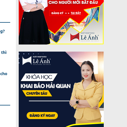
ng?
 thì
 cho