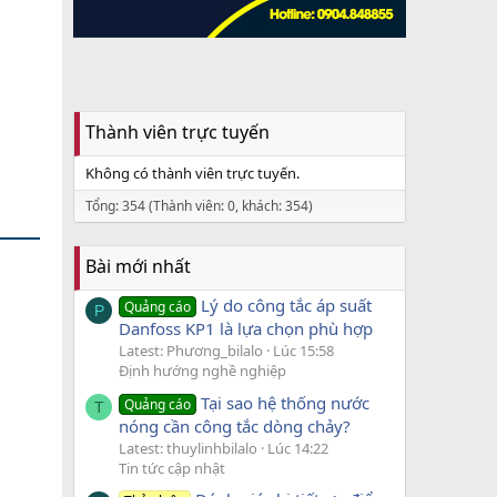
Thành viên trực tuyến
Không có thành viên trực tuyến.
Tổng: 354 (Thành viên: 0, khách: 354)
Bài mới nhất
Lý do công tắc áp suất
Quảng cáo
P
Danfoss KP1 là lựa chọn phù hợp
Latest: Phương_bilalo
Lúc 15:58
Định hướng nghề nghiệp
Tại sao hệ thống nước
Quảng cáo
T
nóng cần công tắc dòng chảy?
Latest: thuylinhbilalo
Lúc 14:22
Tin tức cập nhật