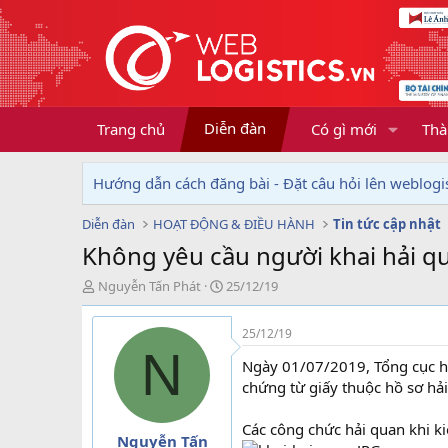
Diễn đàn
Trang chủ
Có gì mới
Thà
Hướng dẫn cách đăng bài - Đặt câu hỏi lên weblogis
Diễn đàn
HOẠT ĐỘNG & ĐIỀU HÀNH
Tin tức cập nhật
Không yêu cầu người khai hải q
T
N
Nguyễn Tấn Phát
25/12/19
h
g
r
à
25/12/19
e
y
N
a
g
Ngày 01/07/2019, Tổng cục h
d
ử
chứng từ giấy thuộc hồ sơ hả
s
i
t
Các công chức hải quan khi ki
a
Nguyễn Tấn
r