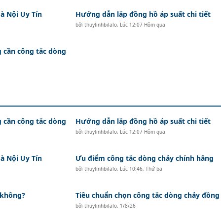
à Nội Uy Tín
Hướng dẫn lắp đồng hồ áp suất chi tiết
bởi
thuylinhbilalo
,
Lúc 12:07 Hôm qua
g cần công tắc dòng
g cần công tắc dòng
Hướng dẫn lắp đồng hồ áp suất chi tiết
bởi
thuylinhbilalo
,
Lúc 12:07 Hôm qua
à Nội Uy Tín
Ưu điểm công tắc dòng chảy chính hãng
bởi
thuylinhbilalo
,
Lúc 10:46, Thứ ba
 không?
Tiêu chuẩn chọn công tắc dòng chảy đồng
bởi
thuylinhbilalo
,
1/8/26