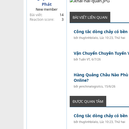
Phát
t
New member
e
Bài viết
14
r
BÀI VIẾT LIÊN QUAN
Reaction score
3
Công tắc dòng chảy có bền
bởi
thuylinhbilalo
,
Lúc 10:23, Thứ hai
Vận Chuyển Chuyên Tuyến V
bởi
Tuấn VT
,
6/7/26
Hàng Quảng Châu Nào Phù
Online?
bởi
yenchinalogisitcs
,
15/6/26
ĐƯỢC QUAN TÂM
Công tắc dòng chảy có bền
bởi
thuylinhbilalo
,
Lúc 10:23, Thứ hai