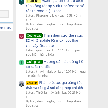
Đánh giá chi tiết ưu điểm
Thảo luận
P
của Công tắc áp suất Danfoss so với
các thương hiệu khác
Latest: Phương_bilalo
Lúc 16:58 Hôm
qua
Dịch vụ doanh nghiệp xuất nhập khẩu-
nh luận.
Logistics
Than điện cực, điện cực
Quảng cáo
Q
EDM, Graphite lõi inox, bột than
chì, vảy Graphite
Latest: quanglan
Lúc 16:13 Hôm qua
Bảo hiểm hàng hóa
Hướng dẫn lắp đồng hồ
Quảng cáo
T
áp suất chi tiết
Latest: thuylinhbilalo
Lúc 12:07 Hôm qua
Tin tức cập nhật
Phân biệt tóc giả bằng tóc
Chia sẻ
thật và tóc giả sợi tổng hợp chi tiết
Latest: Thiết bị máy ảnh
Lúc 09:21 Hôm
qua
Dịch vụ doanh nghiệp xuất nhập khẩu-
Logistics