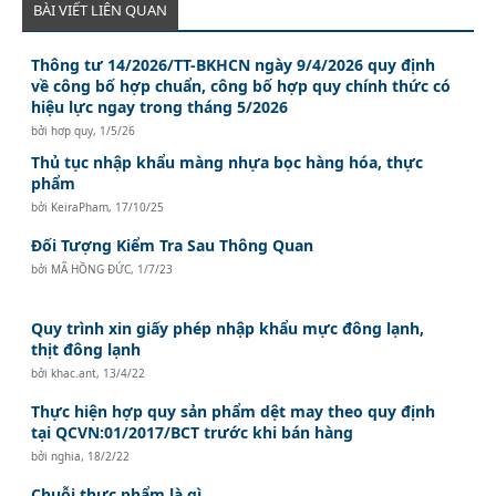
BÀI VIẾT LIÊN QUAN
Thông tư 14/2026/TT-BKHCN ngày 9/4/2026 quy định
về công bố hợp chuẩn, công bố hợp quy chính thức có
hiệu lực ngay trong tháng 5/2026
bởi
hơp quy
,
1/5/26
Thủ tục nhập khẩu màng nhựa bọc hàng hóa, thực
phẩm
bởi
KeiraPham
,
17/10/25
Đối Tượng Kiểm Tra Sau Thông Quan
bởi
MÃ HỒNG ĐỨC
,
1/7/23
Quy trình xin giấy phép nhập khẩu mực đông lạnh,
thịt đông lạnh
bởi
khac.ant
,
13/4/22
Thực hiện hợp quy sản phẩm dệt may theo quy định
tại QCVN:01/2017/BCT trước khi bán hàng
bởi
nghia
,
18/2/22
Chuỗi thực phẩm là gì