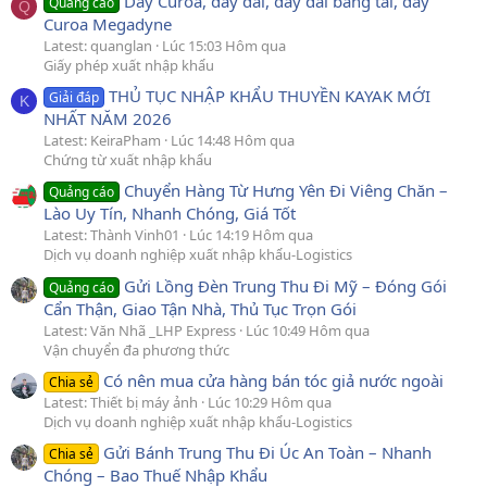
Dây Curoa, dây đai, dây đai băng tải, dây
Quảng cáo
Q
Curoa Megadyne
Latest: quanglan
Lúc 15:03 Hôm qua
Giấy phép xuất nhập khẩu
THỦ TỤC NHẬP KHẨU THUYỀN KAYAK MỚI
Giải đáp
K
NHẤT NĂM 2026
Latest: KeiraPham
Lúc 14:48 Hôm qua
Chứng từ xuất nhập khẩu
Chuyển Hàng Từ Hưng Yên Đi Viêng Chăn –
Quảng cáo
Lào Uy Tín, Nhanh Chóng, Giá Tốt
Latest: Thành Vinh01
Lúc 14:19 Hôm qua
Dịch vụ doanh nghiệp xuất nhập khẩu-Logistics
Gửi Lồng Đèn Trung Thu Đi Mỹ – Đóng Gói
Quảng cáo
Cẩn Thận, Giao Tận Nhà, Thủ Tục Trọn Gói
Latest: Văn Nhã _LHP Express
Lúc 10:49 Hôm qua
Vận chuyển đa phương thức
Có nên mua cửa hàng bán tóc giả nước ngoài
Chia sẻ
Latest: Thiết bị máy ảnh
Lúc 10:29 Hôm qua
Dịch vụ doanh nghiệp xuất nhập khẩu-Logistics
Gửi Bánh Trung Thu Đi Úc An Toàn – Nhanh
Chia sẻ
Chóng – Bao Thuế Nhập Khẩu