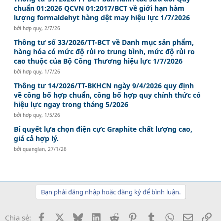
chuẩn 01:2026 QCVN 01:2017/BCT về giới hạn hàm
lượng formaldehyt hàng dệt may hiệu lực 1/7/2026
bởi
hơp quy
,
2/7/26
Thông tư số 33/2026/TT-BCT về Danh mục sản phẩm,
hàng hóa có mức độ rủi ro trung bình, mức độ rủi ro
cao thuộc của Bộ Công Thương hiệu lực 1/7/2026
bởi
hơp quy
,
1/7/26
Thông tư 14/2026/TT-BKHCN ngày 9/4/2026 quy định
về công bố hợp chuẩn, công bố hợp quy chính thức có
hiệu lực ngay trong tháng 5/2026
bởi
hơp quy
,
1/5/26
Bí quyết lựa chọn điện cực Graphite chất lượng cao,
giá cả hợp lý.
bởi
quanglan
,
27/1/26
Bạn phải đăng nhập hoặc đăng ký để bình luận.
Facebook
X
Bluesky
LinkedIn
Reddit
Pinterest
Tumblr
WhatsApp
Email
Li
Chia sẻ: