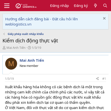
Đăng nhập
Đăng ký
Hướng dẫn cách đăng bài - Đặt câu hỏi lên
weblogistics.vn
Giấy phép xuất nhập khẩu
Kiểm dịch động thực vật
T
N
Mai Anh Tiến
1/3/19
h
g
r
à
Mai Anh Tiến
e
y
M
a
g
New member
d
ử
s
i
t
1/3/19
#1
a
Xuất khẩu hàng hóa không có các bệnh dịch là một trong
r
những cam kết chính của chính phủ các nước, vì vậy tất cả
t
e
các hàng hóa có nguồn gốc động thực vật khi xuất khẩu
r
đều phải xin kiểm dịch tại cơ quan có thẩm quyền.
Ở Việt Nam, đối với thực vật sẽ do cơ quan kiểm dịch thực