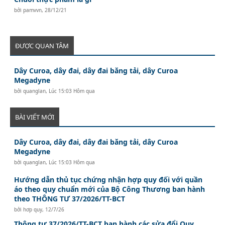
bởi
pamvvn
,
28/12/21
ĐƯỢC QUAN TÂM
Dây Curoa, dây đai, dây đai băng tải, dây Curoa
Megadyne
bởi
quanglan
,
Lúc 15:03 Hôm qua
BÀI VIẾT MỚI
Dây Curoa, dây đai, dây đai băng tải, dây Curoa
Megadyne
bởi
quanglan
,
Lúc 15:03 Hôm qua
Hướng dẫn thủ tục chứng nhận hợp quy đối với quần
áo theo quy chuẩn mới của Bộ Công Thương ban hành
theo THÔNG TƯ 37/2026/TT-BCT
bởi
hơp quy
,
12/7/26
Thông tư 37/2026/TT-BCT ban hành các sửa đổi Quy