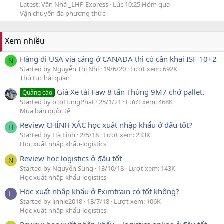
Latest: Văn Nhã _LHP Express
Lúc 10:25 Hôm qua
Vận chuyển đa phương thức
Xem nhiều
Hàng đi USA via cảng ở CANADA thì có cần khai ISF 10+2
N
Started by Nguyễn Thị Nhi
19/6/20
Lượt xem: 692K
Thủ tục hải quan
Giá Xe tải Faw 8 tấn Thùng 9M7 chở pallet.
Quảng cáo
Started by oToHungPhat
25/1/21
Lượt xem: 468K
Mua bán quốc tế
Review CHÍNH XÁC học xuất nhập khẩu ở đâu tốt?
H
Started by Hà Linh
2/5/18
Lượt xem: 233K
Học xuất nhập khẩu-logistics
Review học logistics ở đâu tốt
N
Started by Nguyễn Sung
13/10/18
Lượt xem: 143K
Học xuất nhập khẩu-logistics
Học xuất nhập khẩu ở Eximtrain có tốt không?
L
Started by linhle2018
13/7/18
Lượt xem: 106K
Học xuất nhập khẩu-logistics