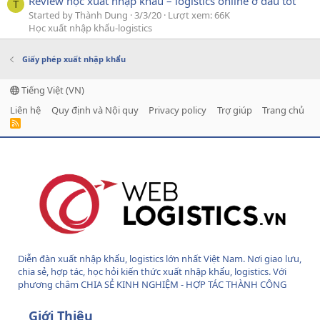
Review học xuất nhập khẩu – logistics online ở đâu tốt
T
Started by Thành Dung
3/3/20
Lượt xem: 66K
Học xuất nhập khẩu-logistics
Giấy phép xuất nhập khẩu
Tiếng Việt (VN)
Liên hệ
Quy định và Nội quy
Privacy policy
Trợ giúp
Trang chủ
R
S
S
Diễn đàn xuất nhập khẩu, logistics lớn nhất Việt Nam. Nơi giao lưu,
chia sẻ, hợp tác, học hỏi kiến thức xuất nhập khẩu, logistics. Với
phương châm CHIA SẺ KINH NGHIỆM - HỢP TÁC THÀNH CÔNG
Giới Thiệu