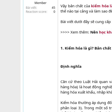
Member
t
Vậy bản chất của
kiểm hóa l
Bài viết
45
e
thế nào tại cảng và làm sao 
Reaction score
0
r
Bài viết dưới đây sẽ cung cấp
>>>> Xem thêm:
Nên
học kh
1. Kiểm hóa là gì? Bản chất
Định nghĩa
Căn cứ theo Luật Hải quan v
hàng hóa) là hoạt động nghiệ
hàng hóa xuất khẩu, nhập khẩ
Kiểm hóa thường áp dụng đối
phân loại 3). Trong một số 