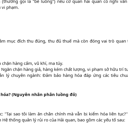
 (thường gọi là "bẻ luồng") nếu cơ quan hải quan có nghi vấn
u vi phạm.
ằm mục đích thu đúng, thu đủ thuế mà còn đóng vai trò quan 
 chặn hàng cấm, vũ khí, ma túy.​
 Ngăn chặn hàng giả, hàng kém chất lượng, vi phạm sở hữu trí tuệ
uản lý chuyên ngành: Đảm bảo hàng hóa đáp ứng các tiêu chu
m hóa? (Nguyên nhân phân luồng đỏ)
 "Tại sao tôi làm ăn chân chính mà vẫn bị kiểm hóa liên tục?".
 Hệ thống quản lý rủi ro của Hải quan, bao gồm các yếu tố sau: