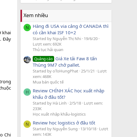
Xem nhiều
Hàng đi USA via cảng ở CANADA thì
N
ờ khai
có cần khai ISF 10+2
. Đây
Started by Nguyễn Thị Nhi
19/6/20
Lượt xem: 692K
Thủ tục hải quan
Giá Xe tải Faw 8 tấn
Quảng cáo
Thùng 9M7 chở pallet.
Started by oToHungPhat
25/1/21
Lượt
xem: 468K
trọng
Mua bán quốc tế
thuộc
Review CHÍNH XÁC học xuất nhập
H
khẩu ở đâu tốt?
Started by Hà Linh
2/5/18
Lượt xem:
233K
Học xuất nhập khẩu-logistics
Review học logistics ở đâu tốt
N
Started by Nguyễn Sung
13/10/18
Lượt
ạo Chi
xem: 143K