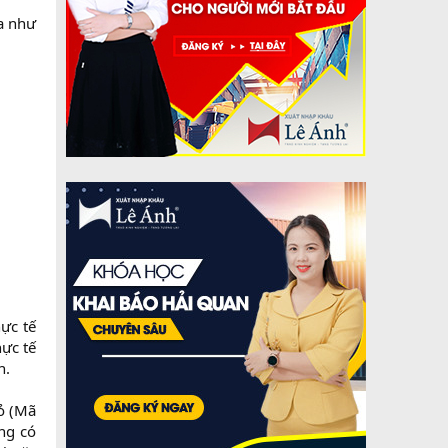
ra như
ực tế
ực tế
n.
ỏ (Mã
ng có