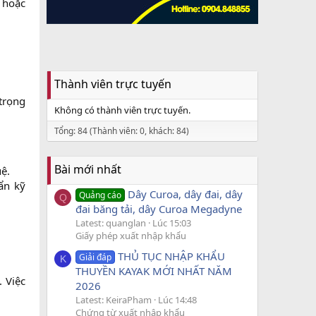
 hoặc
Thành viên trực tuyến
trọng
Không có thành viên trực tuyến.
Tổng: 84 (Thành viên: 0, khách: 84)
Bài mới nhất
.​
ẩn kỹ
Dây Curoa, dây đai, dây
Quảng cáo
Q
đai băng tải, dây Curoa Megadyne
Latest: quanglan
Lúc 15:03
Giấy phép xuất nhập khẩu
THỦ TỤC NHẬP KHẨU
Giải đáp
K
THUYỀN KAYAK MỚI NHẤT NĂM
 Việc
2026
Latest: KeiraPham
Lúc 14:48
Chứng từ xuất nhập khẩu