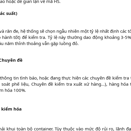
ao hoặc dễ gian lận về mã HS.​
ác suất)
à răn đe, hệ thống sẽ chọn ngẫu nhiên một tỷ lệ nhất định các t
 hành tốt) để kiểm tra. Tỷ lệ này thường dao động khoảng 3-5%
lâu năm thỉnh thoảng vẫn gặp luồng đỏ.
/Chuyên đề
hông tin tình báo, hoặc đang thực hiện các chuyên đề kiểm tra 
soát phế liệu, Chuyên đề kiểm tra xuất xứ hàng...), hàng hóa 
iểm hóa 100%.
ộ kiểm hóa
ải khui toàn bộ container. Tùy thuộc vào mức độ rủi ro, lãnh đ