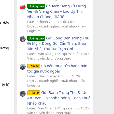
Chuyển Hàng Từ Hưng
Quảng cáo
Yên Đi Viêng Chăn – Lào Uy Tín,
Nhanh Chóng, Giá Tốt
Latest: Thành Vinh01
Lúc 14:19
u đây
Dịch vụ doanh nghiệp xuất nhập khẩu-
Logistics
Gửi Lồng Đèn Trung Thu
Quảng cáo
Đi Mỹ – Đóng Gói Cẩn Thận, Giao
hương
Tận Nhà, Thủ Tục Trọn Gói
Latest: Văn Nhã _LHP Express
Lúc 10:49
Vận chuyển đa phương thức
Có nên mua cửa hàng bán
Chia sẻ
tóc giả nước ngoài
Latest: Thiết bị máy ảnh
Lúc 10:29
Dịch vụ doanh nghiệp xuất nhập khẩu-
tỷ lệ
Logistics
Gửi Bánh Trung Thu Đi Úc
Chia sẻ
An Toàn – Nhanh Chóng – Bao Thuế
Nhập Khẩu
Latest: Văn Nhã _LHP Express
Lúc 10:25
Vận chuyển đa phương thức