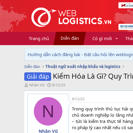
Diễn đàn
Trang chủ
Có gì mới
Thà
Hướng dẫn cách đăng bài - Đặt câu hỏi lên weblogis
Diễn đàn
Thuật ngữ xuất nhập khẩu và logistics
Kiểm Hóa Là Gì? Quy T
Giải đáp
T
N
Nhân Vũ
9/12/25
h
g
r
à
9/12/25
e
y
N
a
g
Trong quy trình thủ tục hải 
d
ử
chủ doanh nghiệp lo lắng nhấ
s
i
– tức là kiểm tra thực tế hàng
t
ro pháp lý cao nhất nếu có sai
a
Nhân Vũ
r