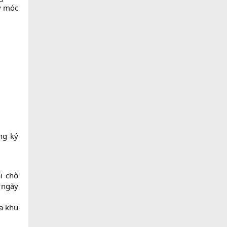
y móc
ng ký
i chờ
a ngày
ra khu