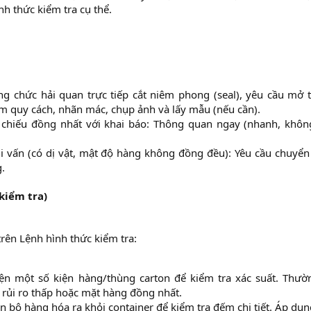
nh thức kiểm tra cụ thể.
g chức hải quan trực tiếp cắt niêm phong (seal), yêu cầu mở 
 quy cách, nhãn mác, chụp ảnh và lấy mẫu (nếu cần).​
 chiếu đồng nhất với khai báo: Thông quan ngay (nhanh, khôn
i vấn (có dị vật, mật độ hàng không đồng đều): Yêu cầu chuyển
​
 kiểm tra)
rên Lệnh hình thức kiểm tra:
ện một số kiện hàng/thùng carton để kiểm tra xác suất. Thườ
rủi ro thấp hoặc mặt hàng đồng nhất.​
n bộ hàng hóa ra khỏi container để kiểm tra đếm chi tiết. Áp dụ