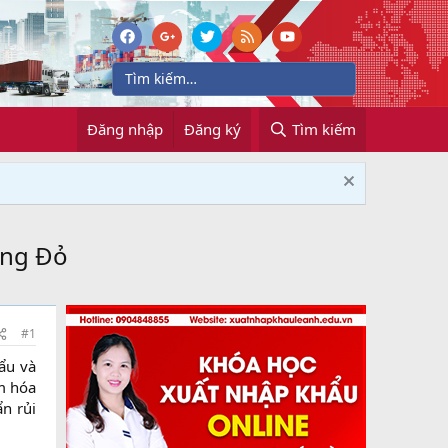
Đăng nhập
Đăng ký
Tìm kiếm
ồng Đỏ
#1
ẩu và
m hóa
ẩn rủi