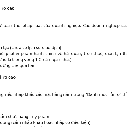
 ro cao
sử tuân thủ pháp luật của doanh nghiệp. Các doanh nghiệp sa
ập (chưa có lịch sử giao dịch).​
ử phạt vi phạm hành chính về hải quan, trốn thuế, gian lận t
ng là trong vòng 1-2 năm gần nhất).​
ưỡng chế quá hạn.​
i ro cao
g nếu nhập khẩu các mặt hàng nằm trong "Danh mục rủi ro" thì 
hẩm chức năng, mỹ phẩm.​
dụng (cấm nhập khẩu hoặc nhập có điều kiện).​