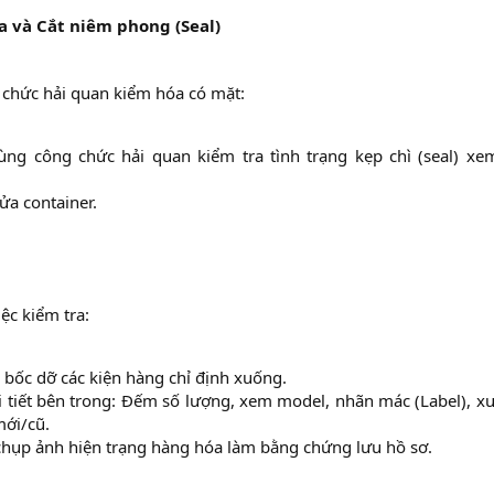
a và Cắt niêm phong (Seal)
g chức hải quan kiểm hóa có mặt:
ùng công chức hải quan kiểm tra tình trạng kẹp chì (seal) xe
ửa container.​
ệc kiểm tra:
bốc dỡ các kiện hàng chỉ định xuống.​
i tiết bên trong: Đếm số lượng, xem model, nhãn mác (Label), x
mới/cũ.​
chụp ảnh hiện trạng hàng hóa làm bằng chứng lưu hồ sơ.​