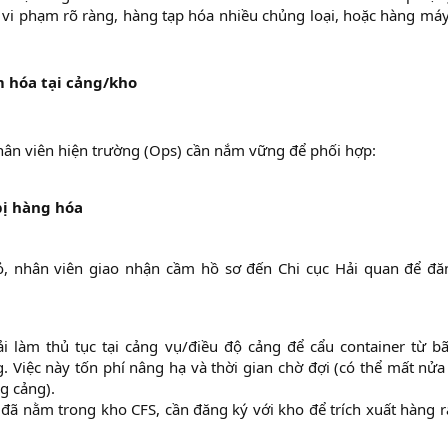
u vi phạm rõ ràng, hàng tạp hóa nhiều chủng loại, hoặc hàng má
m hóa tại cảng/kho
nhân viên hiện trường (Ops) cần nắm vững để phối hợp:
bị hàng hóa
ỏ, nhân viên giao nhận cầm hồ sơ đến Chi cục Hải quan để đă
ải làm thủ tục tại cảng vụ/điều độ cảng để cẩu container từ bã
. Việc này tốn phí nâng hạ và thời gian chờ đợi (có thể mất nử
g cảng).​
 đã nằm trong kho CFS, cần đăng ký với kho để trích xuất hàng 