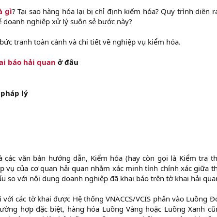
à gì
? Tại sao hàng hóa lại bị chỉ định kiểm hóa? Quy trình diễn 
để doanh nghiệp xử lý suôn sẻ bước này?
 bức tranh toàn cảnh và chi tiết về nghiệp vụ kiểm hóa.
ai báo hải quan
ở đâu
 pháp lý
à các văn bản hướng dẫn, Kiểm hóa (hay còn gọi là Kiểm tra th
p vụ của cơ quan hải quan nhằm xác minh tính chính xác giữa th
u so với nội dung doanh nghiệp đã khai báo trên tờ khai hải qua
 với các tờ khai được Hệ thống VNACCS/VCIS phân vào Luồng Đ
trường hợp đặc biệt, hàng hóa Luồng Vàng hoặc Luồng Xanh cũ