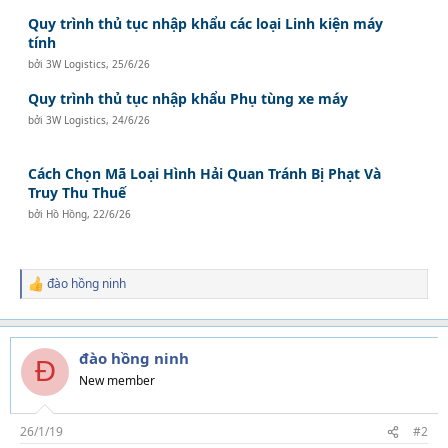
Quy trình thủ tục nhập khẩu các loại Linh kiện máy
tính
bởi
3W Logistics
,
25/6/26
Quy trình thủ tục nhập khẩu Phụ tùng xe máy
bởi
3W Logistics
,
24/6/26
Cách Chọn Mã Loại Hình Hải Quan Tránh Bị Phạt Và
Truy Thu Thuế
bởi
Hồ Hồng
,
22/6/26
đào hồng ninh
R
e
a
c
t
đào hồng ninh
Đ
i
New member
o
n
s
26/1/19
#2
: