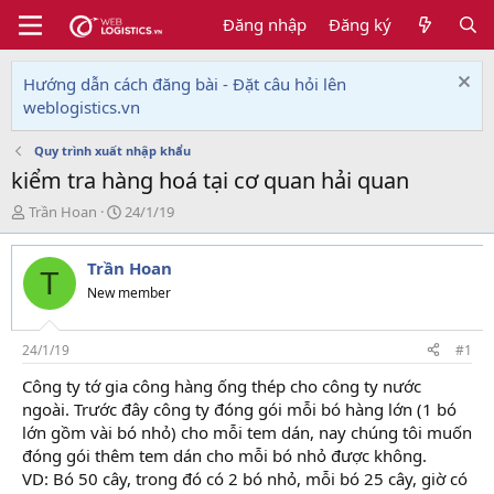
Đăng nhập
Đăng ký
Hướng dẫn cách đăng bài - Đặt câu hỏi lên
weblogistics.vn
Quy trình xuất nhập khẩu
kiểm tra hàng hoá tại cơ quan hải quan
T
N
Trần Hoan
24/1/19
h
g
r
à
Trần Hoan
e
y
T
a
g
New member
d
ử
s
i
t
24/1/19
#1
a
Công ty tớ gia công hàng ống thép cho công ty nước
r
ngoài. Trước đây công ty đóng gói mỗi bó hàng lớn (1 bó
t
e
lớn gồm vài bó nhỏ) cho mỗi tem dán, nay chúng tôi muốn
r
đóng gói thêm tem dán cho mỗi bó nhỏ được không.
VD: Bó 50 cây, trong đó có 2 bó nhỏ, mỗi bó 25 cây, giờ có