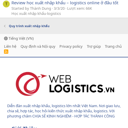
Review học xuất nhập khẩu – logistics online ở đâu tốt
T
Started by Thành Dung
3/3/20
Lượt xem: 66K
Học xuất nhập khẩu-logistics
Quy trình xuất nhập khẩu
Tiếng Việt (VN)
Liên hệ
Quy định và Nội quy
Privacy policy
Trợ giúp
Trang chủ
R
S
S
Diễn đàn xuất nhập khẩu, logistics lớn nhất Việt Nam. Nơi giao lưu,
chia sẻ, hợp tác, học hỏi kiến thức xuất nhập khẩu, logistics. Với
phương châm CHIA SẺ KINH NGHIỆM - HỢP TÁC THÀNH CÔNG