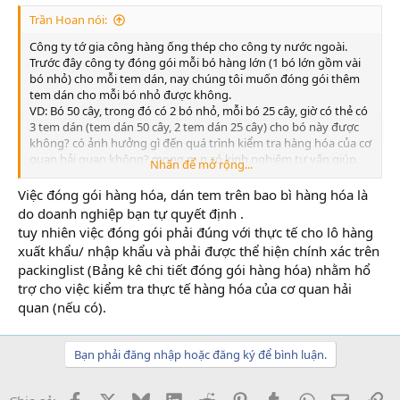
Trần Hoan nói:
Công ty tớ gia công hàng ống thép cho công ty nước ngoài.
Trước đây công ty đóng gói mỗi bó hàng lớn (1 bó lớn gồm vài
bó nhỏ) cho mỗi tem dán, nay chúng tôi muốn đóng gói thêm
tem dán cho mỗi bó nhỏ được không.
VD: Bó 50 cây, trong đó có 2 bó nhỏ, mỗi bó 25 cây, giờ có thẻ có
3 tem dán (tem dán 50 cây, 2 tem dán 25 cây) cho bó này được
không? có ảnh hưởng gì đến quá trình kiểm tra hàng hóa của cơ
quan hải quan không? mong m.n có kinh nghiệm tư vấn giúp,
Nhấn để mở rộng...
xin chân thành cảm ơn!
Việc đóng gói hàng hóa, dán tem trên bao bì hàng hóa là
do doanh nghiệp bạn tự quyết định .
tuy nhiên việc đóng gói phải đúng với thực tế cho lô hàng
xuất khẩu/ nhập khẩu và phải được thể hiện chính xác trên
packinglist (Bảng kê chi tiết đóng gói hàng hóa) nhằm hổ
trợ cho việc kiểm tra thực tế hàng hóa của cơ quan hải
quan (nếu có).
Bạn phải đăng nhập hoặc đăng ký để bình luận.
Facebook
X
Bluesky
LinkedIn
Reddit
Pinterest
Tumblr
WhatsApp
Email
Li