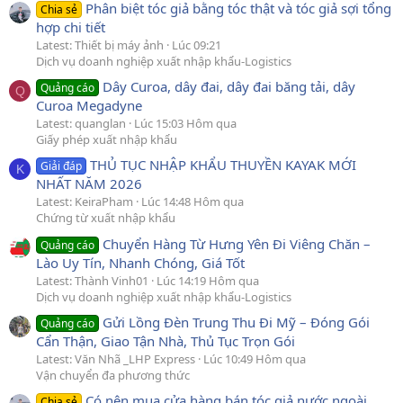
Phân biệt tóc giả bằng tóc thật và tóc giả sợi tổng
Chia sẻ
hợp chi tiết
Latest: Thiết bị máy ảnh
Lúc 09:21
Dịch vụ doanh nghiệp xuất nhập khẩu-Logistics
Dây Curoa, dây đai, dây đai băng tải, dây
Quảng cáo
Q
Curoa Megadyne
Latest: quanglan
Lúc 15:03 Hôm qua
Giấy phép xuất nhập khẩu
THỦ TỤC NHẬP KHẨU THUYỀN KAYAK MỚI
Giải đáp
K
NHẤT NĂM 2026
Latest: KeiraPham
Lúc 14:48 Hôm qua
Chứng từ xuất nhập khẩu
Chuyển Hàng Từ Hưng Yên Đi Viêng Chăn –
Quảng cáo
Lào Uy Tín, Nhanh Chóng, Giá Tốt
Latest: Thành Vinh01
Lúc 14:19 Hôm qua
Dịch vụ doanh nghiệp xuất nhập khẩu-Logistics
Gửi Lồng Đèn Trung Thu Đi Mỹ – Đóng Gói
Quảng cáo
Cẩn Thận, Giao Tận Nhà, Thủ Tục Trọn Gói
Latest: Văn Nhã _LHP Express
Lúc 10:49 Hôm qua
Vận chuyển đa phương thức
Có nên mua cửa hàng bán tóc giả nước ngoài
Chia sẻ