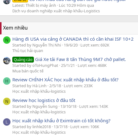
Latest: Thiết bị máy ảnh
Lúc 10:29 Hôm qua
Dịch vụ doanh nghiệp xuất nhập khẩu-Logistics
Xem nhiều
Hàng đi USA via cảng ở CANADA thì có cần khai ISF 10+2
N
Started by Nguyễn Thị Nhi
19/6/20
Lượt xem: 692K
Thủ tục hải quan
Giá Xe tải Faw 8 tấn Thùng 9M7 chở pallet.
Quảng cáo
Started by oToHungPhat
25/1/21
Lượt xem: 468K
Mua bán quốc tế
Review CHÍNH XÁC học xuất nhập khẩu ở đâu tốt?
H
Started by Hà Linh
2/5/18
Lượt xem: 233K
Học xuất nhập khẩu-logistics
Review học logistics ở đâu tốt
N
Started by Nguyễn Sung
13/10/18
Lượt xem: 143K
Học xuất nhập khẩu-logistics
Học xuất nhập khẩu ở Eximtrain có tốt không?
L
Started by linhle2018
13/7/18
Lượt xem: 106K
Học xuất nhập khẩu-logistics