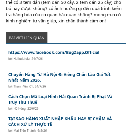
thẻ có 3 tem dán (tem dán 50 cây, 2 tem dán 25 cây) cho
bó này được không? có ảnh hưởng gì đến quá trình kiểm
tra hàng hóa của cơ quan hải quan không? mong m.n có
kinh nghiệm tư vấn giúp, xin chân thành cảm ơn!
BÀI VIẾT LIÊN QUAN
https://www.facebook.com/BugZapp.Official
bởi
Hulludulula
,
24/7/26
Chuyển Hàng Từ Hà Nội Đi Viêng Chăn Lào Giá Tốt
Nhất Năm 2026.
bởi
Thành Vinh01
,
24/7/26
Cách Chọn Mã Loại Hình Hải Quan Tránh Bị Phạt Và
Truy Thu Thuế
bởi
Hồ Hồng
,
22/6/26
TẠI SAO HÀNG XUẤT NHẬP KHẨU HAY BỊ CHẬM VÀ
CÁCH XỬ LÝ THỰC TẾ
bởi
Mai Tiến Thành
,
9/5/26