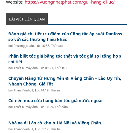
Website:
https://vuongnhatphat.com/gui-hang-di-uc/
BÀI VIẾT LIÊN QUAN
Đánh giá chi tiết ưu điểm của Công tắc áp suất Danfoss
so với các thương hiệu khác
bởi
Phương_bilalo
,
Lúc 16:58, Thứ sáu
Phân biệt tóc giả bằng tóc thật và tóc giả sợi tổng hợp
chi tiết
bởi
Thiết bị máy ảnh
,
Lúc 09:21, Thứ sáu
Chuyển Hàng Từ Hưng Yên Đi Viêng Chăn – Lào Uy Tín,
Nhanh Chóng, Giá Tốt
bởi
Thành Vinh01
,
Lúc 14:19, Thứ năm
Có nên mua cửa hàng bán tóc giả nước ngoài
bởi
Thiết bị máy ảnh
,
Lúc 10:29, Thứ năm
Nhà xe đi Lào có kho ở Hà Nội và Viêng Chăn.
bởi
Thành Vinh01
,
Lúc 09:12, Thứ tư