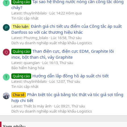
Tại sao hệ thống nước nóng cần công tắc dòng
Quảng cáo
T
chảy?
Latest: thuylinhbilalo
Lúc 14:22 Hôm qua
Tin tức cập nhật
Đánh giá chi tiết ưu điểm của Công tắc áp suất
Thảo luận
P
Danfoss so với các thương hiệu khác
Latest: Phương_bilalo
Lúc 16:58, Thứ sáu
Dịch vụ doanh nghiệp xuất nhập khẩu-Logistics
Than điện cực, điện cực EDM, Graphite lõi
Quảng cáo
Q
inox, bột than chì, vảy Graphite
Latest: quanglan
Lúc 16:13, Thứ sáu
Bảo hiểm hàng hóa
Hướng dẫn lắp đồng hồ áp suất chi tiết
Quảng cáo
T
Latest: thuylinhbilalo
Lúc 12:07, Thứ sáu
Tin tức cập nhật
Phân biệt tóc giả bằng tóc thật và tóc giả sợi tổng
Chia sẻ
hợp chi tiết
Latest: Thiết bị máy ảnh
Lúc 09:21, Thứ sáu
Dịch vụ doanh nghiệp xuất nhập khẩu-Logistics
Xem nhiều