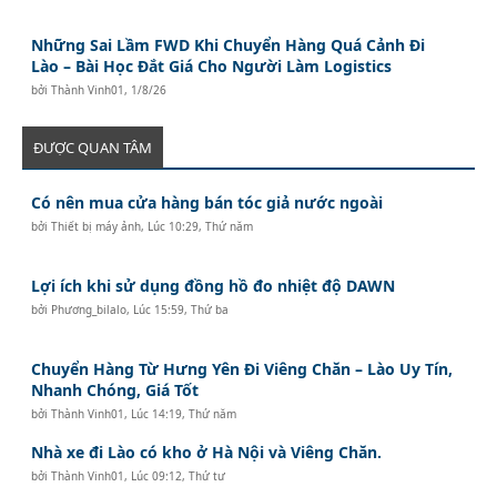
Những Sai Lầm FWD Khi Chuyển Hàng Quá Cảnh Đi
Lào – Bài Học Đắt Giá Cho Người Làm Logistics
bởi
Thành Vinh01
,
1/8/26
ĐƯỢC QUAN TÂM
Có nên mua cửa hàng bán tóc giả nước ngoài
bởi
Thiết bị máy ảnh
,
Lúc 10:29, Thứ năm
Lợi ích khi sử dụng đồng hồ đo nhiệt độ DAWN
bởi
Phương_bilalo
,
Lúc 15:59, Thứ ba
Chuyển Hàng Từ Hưng Yên Đi Viêng Chăn – Lào Uy Tín,
Nhanh Chóng, Giá Tốt
bởi
Thành Vinh01
,
Lúc 14:19, Thứ năm
Nhà xe đi Lào có kho ở Hà Nội và Viêng Chăn.
bởi
Thành Vinh01
,
Lúc 09:12, Thứ tư