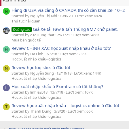
Hàng đi USA via cảng ở CANADA thì có cần khai ISF 10+2
N
Started by Nguyễn Thị Nhi
19/6/20
Lượt xem: 692K
Thủ tục hải quan
Giá Xe tải Faw 8 tấn Thùng 9M7 chở pallet.
Quảng cáo
Started by oToHungPhat
25/1/21
Lượt xem: 468K
Mua bán quốc tế
Review CHÍNH XÁC học xuất nhập khẩu ở đâu tốt?
H
Started by Hà Linh
2/5/18
Lượt xem: 236K
Học xuất nhập khẩu-logistics
Review học logistics ở đâu tốt
N
Started by Nguyễn Sung
13/10/18
Lượt xem: 144K
Học xuất nhập khẩu-logistics
Học xuất nhập khẩu ở Eximtrain có tốt không?
L
Started by linhle2018
13/7/18
Lượt xem: 107K
Học xuất nhập khẩu-logistics
Review học xuất nhập khẩu – logistics online ở đâu tốt
T
Started by Thành Dung
3/3/20
Lượt xem: 66K
Học xuất nhập khẩu-logistics
Dịch vụ doanh nghiệp xuất nhập khẩu-Logistics