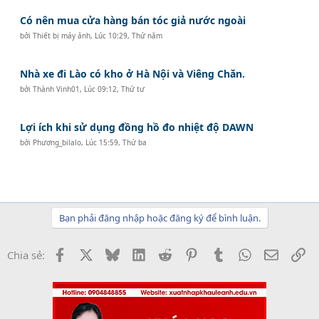
Có nên mua cửa hàng bán tóc giả nước ngoài
bởi
Thiết bị máy ảnh
,
Lúc 10:29, Thứ năm
Nhà xe đi Lào có kho ở Hà Nội và Viêng Chăn.
bởi
Thành Vinh01
,
Lúc 09:12, Thứ tư
Lợi ích khi sử dụng đồng hồ đo nhiệt độ DAWN
bởi
Phương_bilalo
,
Lúc 15:59, Thứ ba
Bạn phải đăng nhập hoặc đăng ký để bình luận.
Facebook
X
Bluesky
LinkedIn
Reddit
Pinterest
Tumblr
WhatsApp
Email
Li
Chia sẻ: