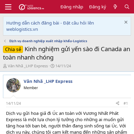
Đăng nhập
Đăng ký
Hướng dẫn cách đăng bài - Đặt câu hỏi lên
weblogistics.vn
Dịch vụ doanh nghiệp xuất nhập khẩu-Logistics
Kinh nghiệm gửi yến sào đi Canada an
Chia sẻ
toàn nhanh chóng
T
N
Văn Nhã _LHP Express
14/11/24
h
g
r
à
Văn Nhã _LHP Express
e
y
a
g
Member
d
ử
s
i
t
14/11/24
#1
a
Dịch vụ gửi hoa giả đi Úc an toàn với Vương Nhất Phát
r
Express là một lựa chọn lý tưởng cho những ai muốn gửi
t
e
tặng hoa tới bạn bè, người thân đang sinh sống tại Úc. Với
r
dịch vụ này, chúng tôi cam kết mang đến những sản phẩm