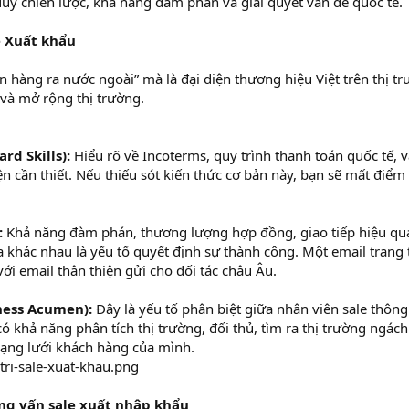
duy chiến lược, khả năng đàm phán và giải quyết vấn đề quốc tế.
e Xuất khẩu
n hàng ra nước ngoài” mà là đại diện thương hiệu Việt trên thị t
 và mở rộng thị trường.
rd Skills):
Hiểu rõ về Incoterms, quy trình thanh toán quốc tế, v
ện cần thiết. Nếu thiếu sót kiến thức cơ bản này, bạn sẽ mất điểm
:
Khả năng đàm phán, thương lượng hợp đồng, giao tiếp hiệu qu
a khác nhau là yếu tố quyết định sự thành công. Một email trang
với email thân thiện gửi cho đối tác châu Âu.
iness Acumen):
Đây là yếu tố phân biệt giữa nhân viên sale thông
ó khả năng phân tích thị trường, đối thủ, tìm ra thị trường ngách
mạng lưới khách hàng của mình.
ỏng vấn sale xuất nhập khẩu