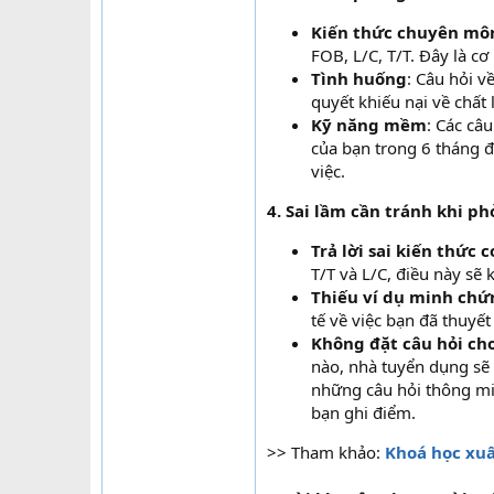
Kiến thức chuyên mô
FOB, L/C, T/T. Đây là cơ
Tình huống
: Câu hỏi v
quyết khiếu nại về chất
Kỹ năng mềm
: Các câ
của bạn trong 6 tháng đ
việc.
4. Sai lầm cần tránh khi p
Trả lời sai kiến thức 
T/T và L/C, điều này sẽ
Thiếu ví dụ minh chứ
tế về việc bạn đã thuyế
Không đặt câu hỏi ch
nào, nhà tuyển dụng sẽ
những câu hỏi thông min
bạn ghi điểm.
>> Tham khảo:
Khoá học xuấ