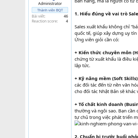
bán hàng, mà là người có tư 
Administrator
t
Thành viên BQT
e
1. Hiểu đúng về vai trò Sal
Bài viết
46
r
Reaction score
4
Sales xuất khẩu không chỉ “bá
quốc tế, giúp xây dựng uy tín
Ứng viên giỏi cần có:
+ Kiến thức chuyên môn (Ha
chứng từ xuất khẩu là điều ki
lập tức.
+ Kỹ năng mềm (Soft Skills)
các đối tác đến từ nền văn hó
cho đối tác Nhật Bản sẽ khác 
+ Tố chất kinh doanh (Bus
thường và ngôi sao. Bạn cần c
tự chủ trong việc phát triển 
2. Chuẩn bị trước buổi ph