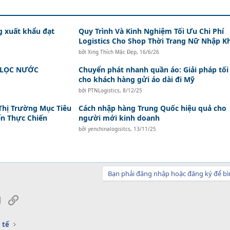
g xuất khẩu đạt
Quy Trình Và Kinh Nghiệm Tối Ưu Chi Phí
Logistics Cho Shop Thời Trang Nữ Nhập K
bởi
Xing Thích Mặc Đẹp
,
16/6/26
 LỌC NƯỚC
Chuyển phát nhanh quần áo: Giải pháp tối
cho khách hàng gửi áo dài đi Mỹ
bởi
PTNLogistics
,
8/12/25
Thị Trường Mục Tiêu
Cách nhập hàng Trung Quốc hiệu quả cho
ến Thực Chiến
người mới kinh doanh
bởi
yenchinalogisitcs
,
13/11/25
Bạn phải đăng nhập hoặc đăng ký để bì
sApp
Email
Link
 tế