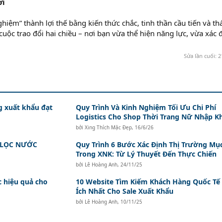
ới
hiệm” thành lợi thế bằng kiến thức chắc, tinh thần cầu tiến và th
uộc trao đổi hai chiều – nơi bạn vừa thể hiện năng lực, vừa xác 
Sửa lần cuối:
2
g xuất khẩu đạt
Quy Trình Và Kinh Nghiệm Tối Ưu Chi Phí
Logistics Cho Shop Thời Trang Nữ Nhập K
bởi
Xing Thích Mặc Đẹp
,
16/6/26
 LỌC NƯỚC
Quy Trình 6 Bước Xác Định Thị Trường Mục
Trong XNK: Từ Lý Thuyết Đến Thực Chiến
bởi
Lê Hoàng Anh
,
24/11/25
 hiệu quả cho
10 Website Tìm Kiếm Khách Hàng Quốc Tế
Ích Nhất Cho Sale Xuất Khẩu
bởi
Lê Hoàng Anh
,
10/11/25