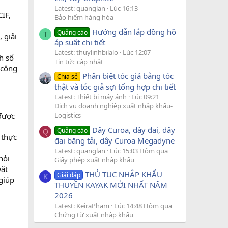
Latest: quanglan
Lúc 16:13
IF,
Bảo hiểm hàng hóa
Hướng dẫn lắp đồng hồ
Quảng cáo
T
 giải
áp suất chi tiết
Latest: thuylinhbilalo
Lúc 12:07
h số
Tin tức cập nhật
 công
Phân biệt tóc giả bằng tóc
Chia sẻ
thật và tóc giả sợi tổng hợp chi tiết
Latest: Thiết bị máy ảnh
Lúc 09:21
Dịch vụ doanh nghiệp xuất nhập khẩu-
được
Logistics
Dây Curoa, dây đai, dây
Quảng cáo
Q
 thực
đai băng tải, dây Curoa Megadyne
Latest: quanglan
Lúc 15:03 Hôm qua
hỏi
Giấy phép xuất nhập khẩu
Đặt
THỦ TỤC NHẬP KHẨU
Giải đáp
K
giúp
THUYỀN KAYAK MỚI NHẤT NĂM
2026
Latest: KeiraPham
Lúc 14:48 Hôm qua
Chứng từ xuất nhập khẩu