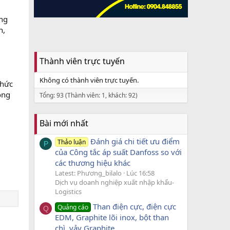
ng
h,
Thành viên trực tuyến
Không có thành viên trực tuyến.
thức
ông
Tổng: 93 (Thành viên: 1, khách: 92)
Bài mới nhất
Đánh giá chi tiết ưu điểm
Thảo luận
P
của Công tắc áp suất Danfoss so với
các thương hiệu khác
Latest: Phương_bilalo
Lúc 16:58
Dịch vụ doanh nghiệp xuất nhập khẩu-
Logistics
Than điện cực, điện cực
Quảng cáo
Q
EDM, Graphite lõi inox, bột than
chì, vảy Graphite