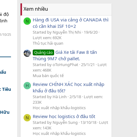
Xem nhiều
ái độ
Hàng đi USA via cảng ở CANADA thì
định
N
có cần khai ISF 10+2
Started by Nguyễn Thị Nhi
19/6/20
1/10/25
Lượt xem: 692K
Thủ tục hải quan
Giá Xe tải Faw 8 tấn
Quảng cáo
Thùng 9M7 chở pallet.
Started by oToHungPhat
25/1/21
Lượt
xem: 468K
hẩu
Mua bán quốc tế
Review CHÍNH XÁC học xuất nhập
H
 Tiêu
khẩu ở đâu tốt?
Started by Hà Linh
2/5/18
Lượt xem:
233K
Học xuất nhập khẩu-logistics
 Hữu
Review học logistics ở đâu tốt
N
Started by Nguyễn Sung
13/10/18
Lượt
xem: 143K
Học xuất nhập khẩu-logistics