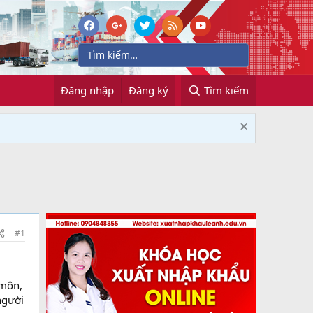
Đăng nhập
Đăng ký
Tìm kiếm
#1
 môn,
người