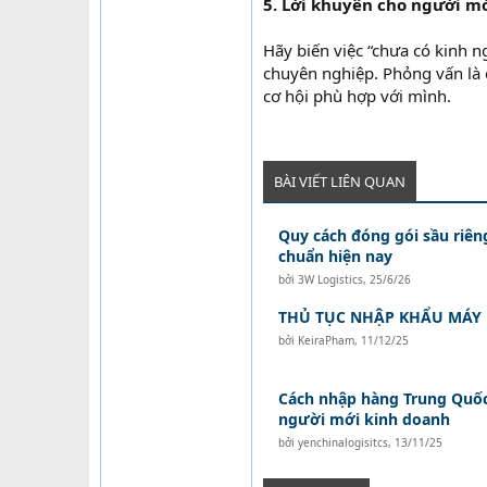
5. Lời khuyên cho người m
Hãy biến việc “chưa có kinh ng
chuyên nghiệp. Phỏng vấn là c
cơ hội phù hợp với mình.
BÀI VIẾT LIÊN QUAN
Quy cách đóng gói sầu riên
chuẩn hiện nay
bởi
3W Logistics
,
25/6/26
THỦ TỤC NHẬP KHẨU MÁY
bởi
KeiraPham
,
11/12/25
Cách nhập hàng Trung Quốc
người mới kinh doanh
bởi
yenchinalogisitcs
,
13/11/25