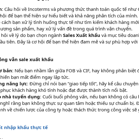
n
: Câu hỏi về Incoterms và phương thức thanh toán quốc tế như C
 hội để bạn thể hiện sự hiểu biết và khả năng phân tích của mình.
ề cách bạn xử lý tình huống thực tế như tìm kiếm khách hàng mới,
 lượng sản phẩm, hay xử lý vấn đề trong quá trình vận chuyển.
u hỏi về lý do bạn chọn ngành
Sales Xuất khẩu
và mục tiêu doan
ầu tiên. Đây là cơ hội để bạn thể hiện đam mê và sự phù hợp với
hỏng vẫn sale xuất khẩu
cơ bản
: Nếu bạn nhầm lẫn giữa FOB và CIF, hay không phân biệt 
 khiến bạn mất điểm ngay lập tức.
ng năng lực
: Đừng chỉ nói bạn “giao tiếp tốt”, hãy kể câu chuyện
t phục khách hàng khó tính hoặc đạt được thành tích nổi bật.
o nhà tuyển dụng
: Cuối buổi phỏng vấn, nếu bạn không có câu 
 nghĩ rằng bạn không thực sự quan tâm hoặc thiếu sự chuẩn bị. 
h về chiến lược của công ty hoặc thách thức trong công việc sẽ 
t nhập khẩu thực tế