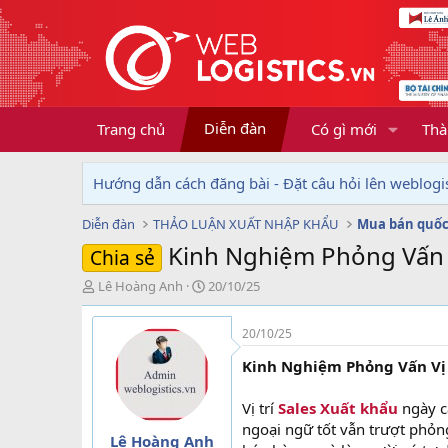
Diễn đàn
Trang chủ
Có gì mới
Thà
Hướng dẫn cách đăng bài - Đặt câu hỏi lên weblogis
Diễn đàn
THẢO LUẬN XUẤT NHẬP KHẨU
Mua bán quốc
Kinh Nghiệm Phỏng Vấn V
Chia sẻ
T
N
Lê Hoàng Anh
20/10/25
h
g
r
à
20/10/25
e
y
a
g
Kinh Nghiệm Phỏng Vấn Vị 
d
ử
s
i
Vị trí
Sales Xuất khẩu
ngày c
t
ngoại ngữ tốt vẫn trượt phỏng
a
Lê Hoàng Anh
r