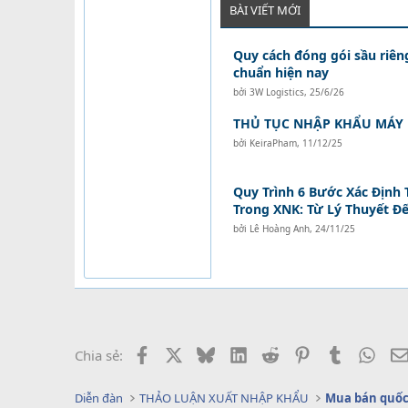
BÀI VIẾT MỚI
Quy cách đóng gói sầu riên
chuẩn hiện nay
bởi
3W Logistics
,
25/6/26
THỦ TỤC NHẬP KHẨU MÁY
bởi
KeiraPham
,
11/12/25
Quy Trình 6 Bước Xác Định 
Trong XNK: Từ Lý Thuyết Đ
bởi
Lê Hoàng Anh
,
24/11/25
Facebook
X
Bluesky
LinkedIn
Reddit
Pinterest
Tumblr
What
Chia sẻ:
Diễn đàn
THẢO LUẬN XUẤT NHẬP KHẨU
Mua bán quốc