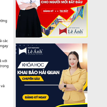
rường
à các
 ngay
ả với
 trọng
 và