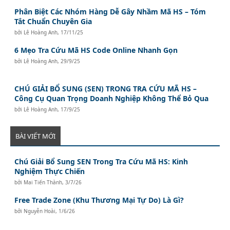
Phân Biệt Các Nhóm Hàng Dễ Gây Nhầm Mã HS – Tóm
Tắt Chuẩn Chuyên Gia
bởi
Lê Hoàng Anh
,
17/11/25
6 Mẹo Tra Cứu Mã HS Code Online Nhanh Gọn
bởi
Lê Hoàng Anh
,
29/9/25
CHÚ GIẢI BỔ SUNG (SEN) TRONG TRA CỨU MÃ HS –
Công Cụ Quan Trọng Doanh Nghiệp Không Thể Bỏ Qua
bởi
Lê Hoàng Anh
,
17/9/25
BÀI VIẾT MỚI
Chú Giải Bổ Sung SEN Trong Tra Cứu Mã HS: Kinh
Nghiệm Thực Chiến
bởi
Mai Tiến Thành
,
3/7/26
Free Trade Zone (Khu Thương Mại Tự Do) Là Gì?
bởi
Nguyễn Hoài
,
1/6/26