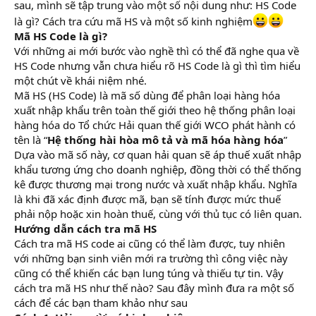
sau, mình sẽ tập trung vào một số nội dung như: HS Code
là gì? Cách tra cứu mã HS và một số kinh nghiệm
Mã HS Code là gì?
học xuất nhập khẩu ở đâu tốt
Với những ai mới bước vào nghề thì có thể đã nghe qua về
HS Code nhưng vẫn chưa hiểu rõ HS Code là gì thì tìm hiểu
một chút về khái niệm nhé.
Mã HS (HS Code) là mã số dùng để phân loại hàng hóa
xuất nhập khẩu trên toàn thế giới theo hệ thống phân loại
hàng hóa do Tổ chức Hải quan thế giới WCO phát hành có
tên là “
Hệ thống hài hòa mô tả và mã hóa hàng hóa
”
Dựa vào mã số này, cơ quan hải quan sẽ áp thuế xuất nhập
khẩu tương ứng cho doanh nghiệp, đồng thời có thể thống
kê được thương mại trong nước và xuất nhập khẩu. Nghĩa
là khi đã xác định được mã, bạn sẽ tính được mức thuế
phải nộp hoặc xin hoàn thuế, cùng với thủ tục có liên quan.
Hướng dẫn cách tra mã HS
Cách tra mã HS code ai cũng có thể làm được, tuy nhiên
với những bạn sinh viên mới ra trường thì công việc này
cũng có thể khiến các bạn lung túng và thiếu tự tin. Vậy
cách tra mã HS như thế nào? Sau đây mình đưa ra một số
cách để các bạn tham khảo như sau