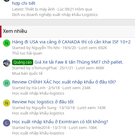
hợp chi tiết
Latest: Thiết bị máy ảnh
Lúc 09:21 Hôm qua
Dịch vụ doanh nghiệp xuất nhập khẩu-Logistics
Xem nhiều
Hàng đi USA via cảng ở CANADA thì có cần khai ISF 10+2
N
Started by Nguyễn Thị Nhi
19/6/20
Lượt xem: 692K
Thủ tục hải quan
Giá Xe tải Faw 8 tấn Thùng 9M7 chở pallet.
Quảng cáo
Started by oToHungPhat
25/1/21
Lượt xem: 468K
Mua bán quốc tế
Review CHÍNH XÁC học xuất nhập khẩu ở đâu tốt?
H
Started by Hà Linh
2/5/18
Lượt xem: 234K
Học xuất nhập khẩu-logistics
Review học logistics ở đâu tốt
N
Started by Nguyễn Sung
13/10/18
Lượt xem: 143K
Học xuất nhập khẩu-logistics
Học xuất nhập khẩu ở Eximtrain có tốt không?
L
Started by linhle2018
13/7/18
Lượt xem: 106K
Học xuất nhập khẩu-logistics