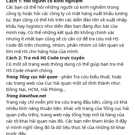
Cách 1: Hỏi người có kinh nghiệm
Các bạn có thể hỏi những người có kinh nghiệm trong
công ty hoặc hỏi các công ty có mặt hàng xuất khẩu tương
tự. Bạn cũng có thể hỏi trên các diễn đàn lớn về xuất nhập
khẩu hay logistics như diễn đàn bạn đang đọc bài của
mình này. Có thể những kết quả đó không chính xác
nhưng ít nhất bạn cũng sẽ có căn cứ để tra cứu mã HS
Code đó trên chương, nhóm, phân nhóm có liên quan và
tìm mã HS cho hàng hóa của mình.
Cách 2: Tra mã HS Code trực tuyến
Có một số trang web thông dụng có thể giúp bạn tra mã
HS Code nhanh chóng.
Trang Tổng cục hải quan
- phần Tra cứu biểu thuế, hoặc
các trang web của Cục hải quan một số tỉnh thành như:
Đồng Nai, HCM, Hải Phòng...
Trang bieuthue.net
Trang này chỉ miễn phí tra cứu trang đầu tiên, cũng có khá
nhiều tính năng thuận tiện. Khác với trang của Tổng cục hải
quan (nêu trên), trang web này tổng hợp mô tả hàng của
các tờ khai hải quan nào đó. Các bạn nên tham khảo ở đây
vì mình nghĩ rằng đó là dữ liệu thực tế của những tờ khai
trước đây.