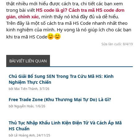
thật nhiều mới hiểu được cách tra, chi tiết các bạn xem
trong bài viết
HS code là gì? Cách tra mã HS code đơn
, mình thấy nó khá đầy đủ và dễ hiểu.
giản, chính xác
Trên đây là một số cách tra mã HS Code nhanh nhất theo
kinh nghiệm của mình. Hy vọng là nó giúp ích cho các bạn
khi tra mã HS Code
Sửa lần cuối:
8/4/19
BÀI VIẾT LIÊN QUAN
Chú Giải Bổ Sung SEN Trong Tra Cứu Mã HS: Kinh
Nghiệm Thực Chiến
bởi
Mai Tiến Thành
,
3/7/26
Free Trade Zone (Khu Thương Mại Tự Do) Là Gì?
bởi
Nguyễn Hoài
,
1/6/26
Thủ Tục Nhập Khẩu Linh Kiện Điện Tử Và Cách Áp Mã
HS Chuẩn
bởi
Lê Hoàng Anh
,
24/11/25