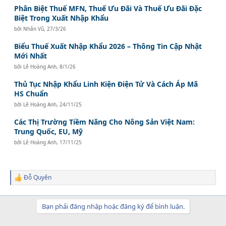
Phân Biệt Thuế MFN, Thuế Ưu Đãi Và Thuế Ưu Đãi Đặc
Biệt Trong Xuất Nhập Khẩu
bởi
Nhân Vũ
,
27/3/26
Biểu Thuế Xuất Nhập Khẩu 2026 – Thông Tin Cập Nhật
Mới Nhất
bởi
Lê Hoàng Anh
,
8/1/26
Thủ Tục Nhập Khẩu Linh Kiện Điện Tử Và Cách Áp Mã
HS Chuẩn
bởi
Lê Hoàng Anh
,
24/11/25
Các Thị Trường Tiềm Năng Cho Nông Sản Việt Nam:
Trung Quốc, EU, Mỹ
bởi
Lê Hoàng Anh
,
17/11/25
Đỗ Quyên
R
e
a
c
Bạn phải đăng nhập hoặc đăng ký để bình luận.
t
i