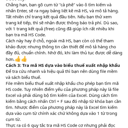
Chẳng hạn, bạn gõ cụm từ "cà phê" vào ô tìm kiếm và
nhấn Enter, sẽ ra ngay bảng liệt kê mã HS, và mô tả hàng.
Tất nhiên chỉ trang kết quả đầu tiên. Nếu bạn thử xem
trang kế tiếp, thì sẽ nhận được thông báo trả phí. Dù sao,
với 1 trang kết quả (free) cũng đã giúp ích rất nhiều khi
bạn tra mã HS Code.
Cách này hay ở chỗ, ngoài mã HS, bạn còn có thể tham
khảo được nhưng thông tin cần thiết để mô tả hàng cho
đầy đủ, chuẩn chỉnh. Nhờ đó, khi làm thủ tục được dễ dàng
hơn.
Cách 3: Tra mã HS dựa vào biểu thuế xuất nhập khẩu
Để tra cứu nhanh và hiệu quả thì bạn nên dùng file mềm
và sách biểu thuế.
File mềm biểu thuế xuất nhập khẩu cho phép bạn tìm mã
HS code. Tuy nhiên điểm yếu của phương pháp này là file
Excel và phải dùng bộ tìm kiếm của Excel. Dùng cách tìm
kiếm bằng cách nhấn Ctrl + F sau đó nhập từ khóa bạn cần
tìm. Nhược điểm của phương pháp này là Excel tìm kiếm
dựa vào cụm từ chính xác chứ không dựa vào 1 từ trong
cụm từ.
Thực ra có 6 quy tắc tra mã HS Code cơ nhưng phải đọc