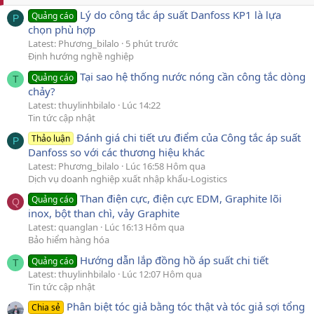
Lý do công tắc áp suất Danfoss KP1 là lựa
Quảng cáo
P
chọn phù hợp
Latest: Phương_bilalo
5 phút trước
Định hướng nghề nghiệp
Tại sao hệ thống nước nóng cần công tắc dòng
Quảng cáo
T
chảy?
Latest: thuylinhbilalo
Lúc 14:22
Tin tức cập nhật
Đánh giá chi tiết ưu điểm của Công tắc áp suất
Thảo luận
P
Danfoss so với các thương hiệu khác
Latest: Phương_bilalo
Lúc 16:58 Hôm qua
Dịch vụ doanh nghiệp xuất nhập khẩu-Logistics
Than điện cực, điện cực EDM, Graphite lõi
Quảng cáo
Q
inox, bột than chì, vảy Graphite
Latest: quanglan
Lúc 16:13 Hôm qua
Bảo hiểm hàng hóa
Hướng dẫn lắp đồng hồ áp suất chi tiết
Quảng cáo
T
Latest: thuylinhbilalo
Lúc 12:07 Hôm qua
Tin tức cập nhật
Phân biệt tóc giả bằng tóc thật và tóc giả sợi tổng
Chia sẻ