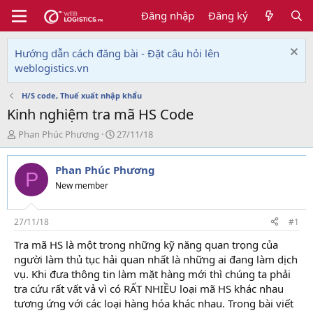
Đăng nhập
Đăng ký
Hướng dẫn cách đăng bài - Đặt câu hỏi lên
weblogistics.vn
H/S code, Thuế xuất nhập khẩu
Kinh nghiệm tra mã HS Code
T
N
Phan Phúc Phương
27/11/18
h
g
r
à
Phan Phúc Phương
e
y
P
a
g
New member
d
ử
s
i
t
27/11/18
#1
a
Tra mã HS là một trong những kỹ năng quan trọng của
r
người làm thủ tục hải quan nhất là những ai đang làm dịch
t
e
vụ. Khi đưa thông tin làm mặt hàng mới thì chúng ta phải
r
tra cứu rất vất vả vì có RẤT NHIỀU loại mã HS khác nhau
tương ứng với các loại hàng hóa khác nhau. Trong bài viết