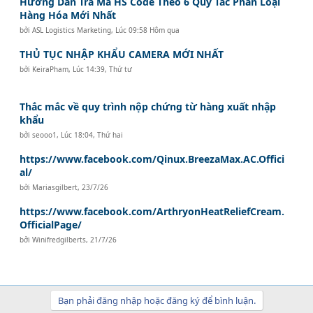
Hướng Dẫn Tra Mã HS Code Theo 6 Quy Tắc Phân Loại
Hàng Hóa Mới Nhất
bởi
ASL Logistics Marketing
,
Lúc 09:58 Hôm qua
THỦ TỤC NHẬP KHẨU CAMERA MỚI NHẤT
bởi
KeiraPham
,
Lúc 14:39, Thứ tư
Thắc mắc về quy trình nộp chứng từ hàng xuất nhập
khẩu
bởi
seooo1
,
Lúc 18:04, Thứ hai
https://www.facebook.com/Qinux.BreezaMax.AC.Offici
al/
bởi
Mariasgilbert
,
23/7/26
https://www.facebook.com/ArthryonHeatReliefCream.
OfficialPage/
bởi
Winifredgilberts
,
21/7/26
Bạn phải đăng nhập hoặc đăng ký để bình luận.