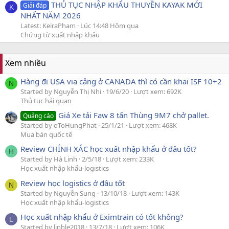
THỦ TỤC NHẬP KHẨU THUYỀN KAYAK MỚI
Giải đáp
K
NHẤT NĂM 2026
Latest: KeiraPham
Lúc 14:48 Hôm qua
Chứng từ xuất nhập khẩu
Xem nhiều
Hàng đi USA via cảng ở CANADA thì có cần khai ISF 10+2
N
Started by Nguyễn Thị Nhi
19/6/20
Lượt xem: 692K
Thủ tục hải quan
Giá Xe tải Faw 8 tấn Thùng 9M7 chở pallet.
Quảng cáo
Started by oToHungPhat
25/1/21
Lượt xem: 468K
Mua bán quốc tế
Review CHÍNH XÁC học xuất nhập khẩu ở đâu tốt?
H
Started by Hà Linh
2/5/18
Lượt xem: 233K
Học xuất nhập khẩu-logistics
Review học logistics ở đâu tốt
N
Started by Nguyễn Sung
13/10/18
Lượt xem: 143K
Học xuất nhập khẩu-logistics
Học xuất nhập khẩu ở Eximtrain có tốt không?
L
Started by linhle2018
13/7/18
Lượt xem: 106K