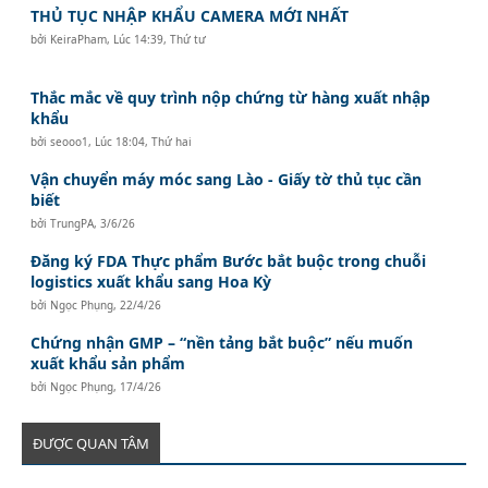
THỦ TỤC NHẬP KHẨU CAMERA MỚI NHẤT
bởi
KeiraPham
,
Lúc 14:39, Thứ tư
Thắc mắc về quy trình nộp chứng từ hàng xuất nhập
khẩu
bởi
seooo1
,
Lúc 18:04, Thứ hai
Vận chuyển máy móc sang Lào - Giấy tờ thủ tục cần
biết
bởi
TrungPA
,
3/6/26
Đăng ký FDA Thực phẩm Bước bắt buộc trong chuỗi
logistics xuất khẩu sang Hoa Kỳ
bởi
Ngọc Phụng
,
22/4/26
Chứng nhận GMP – “nền tảng bắt buộc” nếu muốn
xuất khẩu sản phẩm
bởi
Ngọc Phụng
,
17/4/26
ĐƯỢC QUAN TÂM