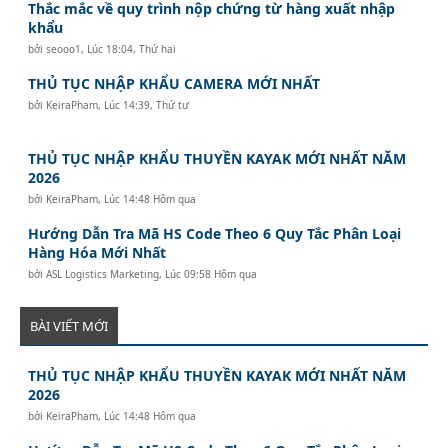
Thắc mắc về quy trình nộp chứng từ hàng xuất nhập
khẩu
bởi
seooo1
,
Lúc 18:04, Thứ hai
THỦ TỤC NHẬP KHẨU CAMERA MỚI NHẤT
bởi
KeiraPham
,
Lúc 14:39, Thứ tư
THỦ TỤC NHẬP KHẨU THUYỀN KAYAK MỚI NHẤT NĂM
2026
bởi
KeiraPham
,
Lúc 14:48 Hôm qua
Hướng Dẫn Tra Mã HS Code Theo 6 Quy Tắc Phân Loại
Hàng Hóa Mới Nhất
bởi
ASL Logistics Marketing
,
Lúc 09:58 Hôm qua
BÀI VIẾT MỚI
THỦ TỤC NHẬP KHẨU THUYỀN KAYAK MỚI NHẤT NĂM
2026
bởi
KeiraPham
,
Lúc 14:48 Hôm qua