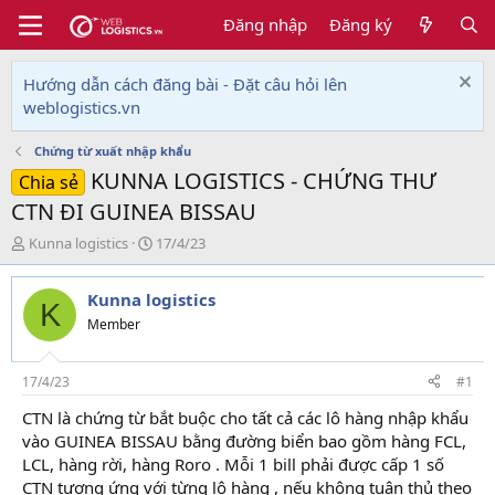
Đăng nhập
Đăng ký
Hướng dẫn cách đăng bài - Đặt câu hỏi lên
weblogistics.vn
Chứng từ xuất nhập khẩu
KUNNA LOGISTICS - CHỨNG THƯ
Chia sẻ
CTN ĐI GUINEA BISSAU
T
N
Kunna logistics
17/4/23
h
g
r
à
Kunna logistics
e
y
K
a
g
Member
d
ử
s
i
t
17/4/23
#1
a
CTN là chứng từ bắt buộc cho tất cả các lô hàng nhập khẩu
r
vào GUINEA BISSAU bằng đường biển bao gồm hàng FCL,
t
e
LCL, hàng rời, hàng Roro . Mỗi 1 bill phải được cấp 1 số
r
CTN tương ứng với từng lô hàng , nếu không tuân thủ theo