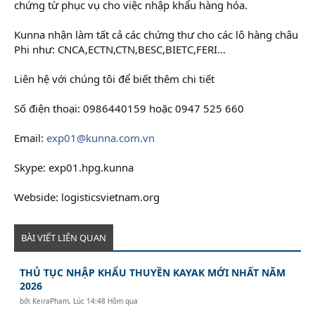
chứng từ phục vụ cho việc nhập khẩu hàng hóa.
Kunna nhận làm tất cả các chứng thư cho các lô hàng châu
Phi như: CNCA,ECTN,CTN,BESC,BIETC,FERI…
Liên hệ với chúng tôi để biết thêm chi tiết
Số điện thoại: 0986440159 hoặc 0947 525 660
Email:
exp01@kunna.com.vn
Skype: exp01.hpg.kunna
Webside: logisticsvietnam.org
BÀI VIẾT LIÊN QUAN
THỦ TỤC NHẬP KHẨU THUYỀN KAYAK MỚI NHẤT NĂM
2026
bởi
KeiraPham
,
Lúc 14:48 Hôm qua