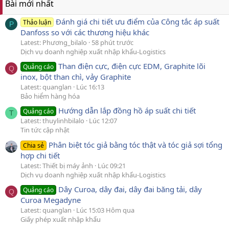
Bài mới nhất
Đánh giá chi tiết ưu điểm của Công tắc áp suất
Thảo luận
P
Danfoss so với các thương hiệu khác
Latest: Phương_bilalo
58 phút trước
Dịch vụ doanh nghiệp xuất nhập khẩu-Logistics
Than điện cực, điện cực EDM, Graphite lõi
Quảng cáo
Q
inox, bột than chì, vảy Graphite
Latest: quanglan
Lúc 16:13
Bảo hiểm hàng hóa
Hướng dẫn lắp đồng hồ áp suất chi tiết
Quảng cáo
T
Latest: thuylinhbilalo
Lúc 12:07
Tin tức cập nhật
Phân biệt tóc giả bằng tóc thật và tóc giả sợi tổng
Chia sẻ
hợp chi tiết
Latest: Thiết bị máy ảnh
Lúc 09:21
Dịch vụ doanh nghiệp xuất nhập khẩu-Logistics
Dây Curoa, dây đai, dây đai băng tải, dây
Quảng cáo
Q
Curoa Megadyne
Latest: quanglan
Lúc 15:03 Hôm qua
Giấy phép xuất nhập khẩu