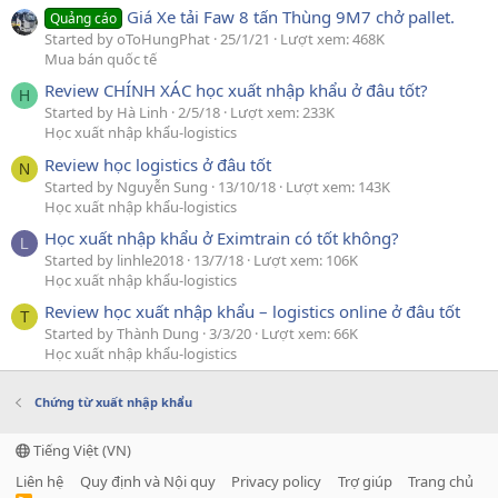
Giá Xe tải Faw 8 tấn Thùng 9M7 chở pallet.
Quảng cáo
Started by oToHungPhat
25/1/21
Lượt xem: 468K
Mua bán quốc tế
Review CHÍNH XÁC học xuất nhập khẩu ở đâu tốt?
H
Started by Hà Linh
2/5/18
Lượt xem: 233K
Học xuất nhập khẩu-logistics
Review học logistics ở đâu tốt
N
Started by Nguyễn Sung
13/10/18
Lượt xem: 143K
Học xuất nhập khẩu-logistics
Học xuất nhập khẩu ở Eximtrain có tốt không?
L
Started by linhle2018
13/7/18
Lượt xem: 106K
Học xuất nhập khẩu-logistics
Review học xuất nhập khẩu – logistics online ở đâu tốt
T
Started by Thành Dung
3/3/20
Lượt xem: 66K
Học xuất nhập khẩu-logistics
Chứng từ xuất nhập khẩu
Tiếng Việt (VN)
Liên hệ
Quy định và Nội quy
Privacy policy
Trợ giúp
Trang chủ