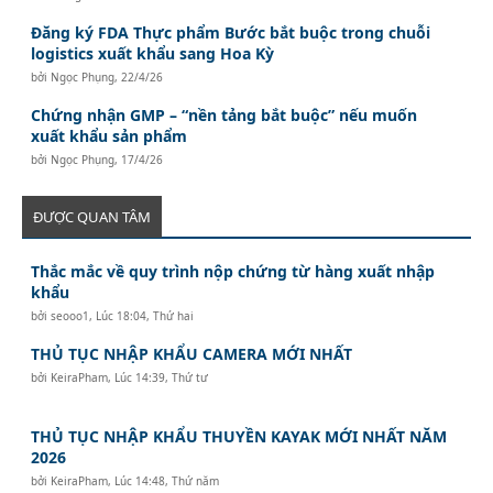
Đăng ký FDA Thực phẩm Bước bắt buộc trong chuỗi
logistics xuất khẩu sang Hoa Kỳ
bởi
Ngọc Phụng
,
22/4/26
Chứng nhận GMP – “nền tảng bắt buộc” nếu muốn
xuất khẩu sản phẩm
bởi
Ngọc Phụng
,
17/4/26
ĐƯỢC QUAN TÂM
Thắc mắc về quy trình nộp chứng từ hàng xuất nhập
khẩu
bởi
seooo1
,
Lúc 18:04, Thứ hai
THỦ TỤC NHẬP KHẨU CAMERA MỚI NHẤT
bởi
KeiraPham
,
Lúc 14:39, Thứ tư
THỦ TỤC NHẬP KHẨU THUYỀN KAYAK MỚI NHẤT NĂM
2026
bởi
KeiraPham
,
Lúc 14:48, Thứ năm