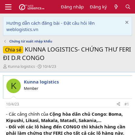
Đăng nhập
Đăng ký
Hướng dẫn cách đăng bài - Đặt câu hỏi lên
weblogistics.vn
Chứng từ xuất nhập khẩu
KUNNA LOGISTICS- CHỨNG THƯ FERI
Chia sẻ
ĐI D.R CONGO
T
N
Kunna logistics
10/4/23
h
g
r
à
Kunna logistics
e
y
K
a
g
Member
d
ử
s
i
t
10/4/23
#1
a
- Các cảng chính của
Cộng hòa dân chủ Congo: Boma,
r
Kipushi, Likasi, Makala, Matadi, Sakania,…
t
e
- Đối với các lô hàng đến CONGO thì khách hàng cần
r
phải làm chứng thư FERI cho tất cả các lô hàng này.