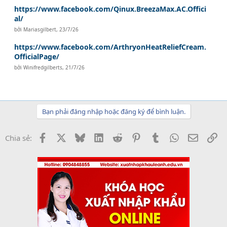
https://www.facebook.com/Qinux.BreezaMax.AC.Offici
al/
bởi
Mariasgilbert
,
23/7/26
https://www.facebook.com/ArthryonHeatReliefCream.
OfficialPage/
bởi
Winifredgilberts
,
21/7/26
Bạn phải đăng nhập hoặc đăng ký để bình luận.
Facebook
X
Bluesky
LinkedIn
Reddit
Pinterest
Tumblr
WhatsApp
Email
Li
Chia sẻ: