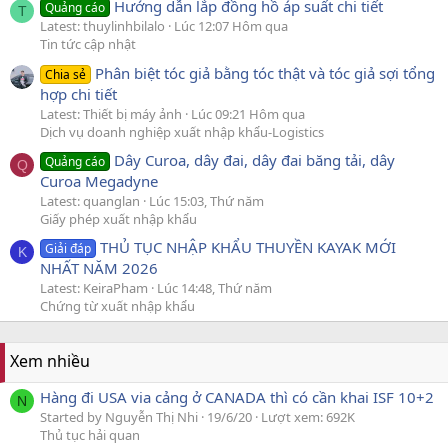
Hướng dẫn lắp đồng hồ áp suất chi tiết
Quảng cáo
T
Latest: thuylinhbilalo
Lúc 12:07 Hôm qua
Tin tức cập nhật
Phân biệt tóc giả bằng tóc thật và tóc giả sợi tổng
Chia sẻ
hợp chi tiết
Latest: Thiết bị máy ảnh
Lúc 09:21 Hôm qua
Dịch vụ doanh nghiệp xuất nhập khẩu-Logistics
Dây Curoa, dây đai, dây đai băng tải, dây
Quảng cáo
Q
Curoa Megadyne
Latest: quanglan
Lúc 15:03, Thứ năm
Giấy phép xuất nhập khẩu
THỦ TỤC NHẬP KHẨU THUYỀN KAYAK MỚI
Giải đáp
K
NHẤT NĂM 2026
Latest: KeiraPham
Lúc 14:48, Thứ năm
Chứng từ xuất nhập khẩu
Xem nhiều
Hàng đi USA via cảng ở CANADA thì có cần khai ISF 10+2
N
Started by Nguyễn Thị Nhi
19/6/20
Lượt xem: 692K
Thủ tục hải quan