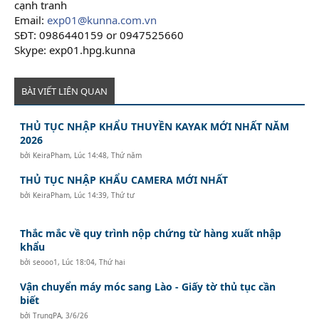
cạnh tranh
Email:
exp01@kunna.com.vn
SĐT: 0986440159 or 0947525660
Skype: exp01.hpg.kunna
BÀI VIẾT LIÊN QUAN
THỦ TỤC NHẬP KHẨU THUYỀN KAYAK MỚI NHẤT NĂM
2026
bởi
KeiraPham
,
Lúc 14:48, Thứ năm
THỦ TỤC NHẬP KHẨU CAMERA MỚI NHẤT
bởi
KeiraPham
,
Lúc 14:39, Thứ tư
Thắc mắc về quy trình nộp chứng từ hàng xuất nhập
khẩu
bởi
seooo1
,
Lúc 18:04, Thứ hai
Vận chuyển máy móc sang Lào - Giấy tờ thủ tục cần
biết
bởi
TrungPA
,
3/6/26