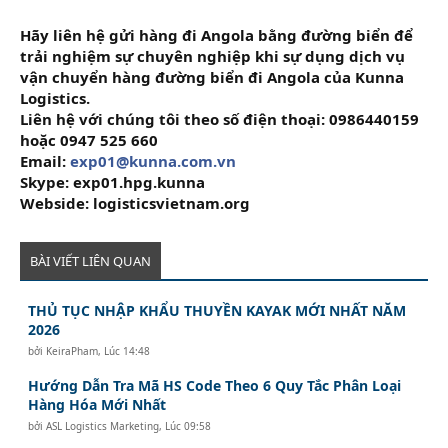
Hãy liên hệ gửi hàng đi Angola bằng đường biển để
trải nghiệm sự chuyên nghiệp khi sự dụng dịch vụ
vận chuyển hàng đường biển đi Angola của Kunna
Logistics.
Liên hệ với chúng tôi theo số điện thoại: 0986440159
hoặc 0947 525 660
Email:
exp01@kunna.com.vn
Skype: exp01.hpg.kunna
Webside: logisticsvietnam.org
BÀI VIẾT LIÊN QUAN
THỦ TỤC NHẬP KHẨU THUYỀN KAYAK MỚI NHẤT NĂM
2026
bởi
KeiraPham
,
Lúc 14:48
Hướng Dẫn Tra Mã HS Code Theo 6 Quy Tắc Phân Loại
Hàng Hóa Mới Nhất
bởi
ASL Logistics Marketing
,
Lúc 09:58