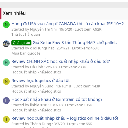
Xem nhiều
Hàng đi USA via cảng ở CANADA thì có cần khai ISF 10+2
N
Started by Nguyễn Thị Nhi
19/6/20
Lượt xem: 692K
Thủ tục hải quan
Giá Xe tải Faw 8 tấn Thùng 9M7 chở pallet.
Quảng cáo
Started by oToHungPhat
25/1/21
Lượt xem: 468K
Mua bán quốc tế
Review CHÍNH XÁC học xuất nhập khẩu ở đâu tốt?
H
Started by Hà Linh
2/5/18
Lượt xem: 233K
Học xuất nhập khẩu-logistics
Review học logistics ở đâu tốt
N
Started by Nguyễn Sung
13/10/18
Lượt xem: 143K
Học xuất nhập khẩu-logistics
Học xuất nhập khẩu ở Eximtrain có tốt không?
L
Started by linhle2018
13/7/18
Lượt xem: 106K
Học xuất nhập khẩu-logistics
Review học xuất nhập khẩu – logistics online ở đâu tốt
T
Started by Thành Dung
3/3/20
Lượt xem: 66K