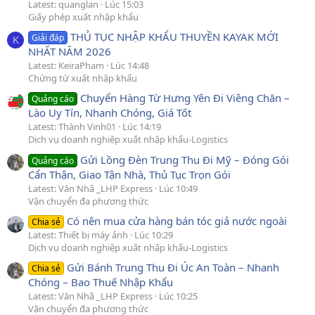
Latest: quanglan
Lúc 15:03
Giấy phép xuất nhập khẩu
THỦ TỤC NHẬP KHẨU THUYỀN KAYAK MỚI
Giải đáp
K
NHẤT NĂM 2026
Latest: KeiraPham
Lúc 14:48
Chứng từ xuất nhập khẩu
Chuyển Hàng Từ Hưng Yên Đi Viêng Chăn –
Quảng cáo
Lào Uy Tín, Nhanh Chóng, Giá Tốt
Latest: Thành Vinh01
Lúc 14:19
Dịch vụ doanh nghiệp xuất nhập khẩu-Logistics
Gửi Lồng Đèn Trung Thu Đi Mỹ – Đóng Gói
Quảng cáo
Cẩn Thận, Giao Tận Nhà, Thủ Tục Trọn Gói
Latest: Văn Nhã _LHP Express
Lúc 10:49
Vận chuyển đa phương thức
Có nên mua cửa hàng bán tóc giả nước ngoài
Chia sẻ
Latest: Thiết bị máy ảnh
Lúc 10:29
Dịch vụ doanh nghiệp xuất nhập khẩu-Logistics
Gửi Bánh Trung Thu Đi Úc An Toàn – Nhanh
Chia sẻ
Chóng – Bao Thuế Nhập Khẩu
Latest: Văn Nhã _LHP Express
Lúc 10:25
Vận chuyển đa phương thức