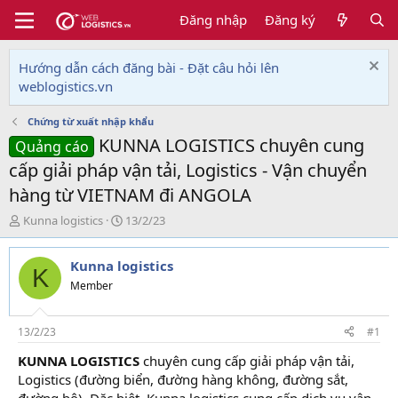
Đăng nhập
Đăng ký
Hướng dẫn cách đăng bài - Đặt câu hỏi lên
weblogistics.vn
Chứng từ xuất nhập khẩu
KUNNA LOGISTICS chuyên cung
Quảng cáo
cấp giải pháp vận tải, Logistics - Vận chuyển
hàng từ VIETNAM đi ANGOLA
T
N
Kunna logistics
13/2/23
h
g
r
à
Kunna logistics
e
y
K
a
g
Member
d
ử
s
i
t
13/2/23
#1
a
KUNNA LOGISTICS
chuyên cung cấp giải pháp vận tải,
r
Logistics (đường biển, đường hàng không, đường sắt,
t
e
đường bộ). Đặc biệt, Kunna logistics cung cấp dịch vụ vận