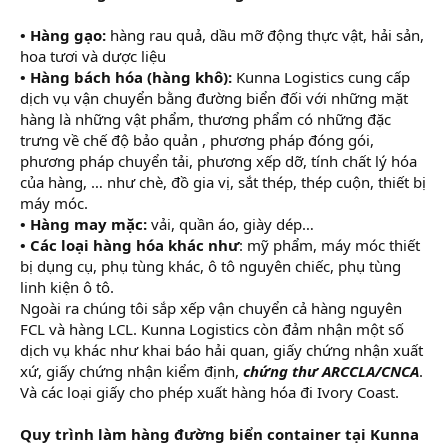
• Hàng gạo:
hàng rau quả, dầu mỡ động thực vật, hải sản,
hoa tươi và dược liệu
• Hàng bách hóa (hàng khô):
Kunna Logistics cung cấp
dịch vụ vận chuyển bằng đường biển đối với những mặt
hàng là những vật phẩm, thương phẩm có những đặc
trưng về chế độ bảo quản , phương pháp đóng gói,
phương pháp chuyển tải, phương xếp dỡ, tính chất lý hóa
của hàng, … như chè, đồ gia vị, sắt thép, thép cuộn, thiết bị
máy móc.
• Hàng may mặc:
vải, quần áo, giày dép…
• Các loại hàng hóa khác như
: mỹ phẩm, máy móc thiết
bị dụng cụ, phụ tùng khác, ô tô nguyên chiếc, phụ tùng
linh kiện ô tô.
Ngoài ra chúng tôi sắp xếp vận chuyển cả hàng nguyên
FCL và hàng LCL. Kunna Logistics còn đảm nhận một số
dịch vụ khác như khai báo hải quan, giấy chứng nhận xuất
xứ, giấy chứng nhận kiểm định,
chứng thư ARCCLA/CNCA
.
Và các loại giấy cho phép xuất hàng hóa đi Ivory Coast.
Quy trình làm hàng đường biển container tại Kunna