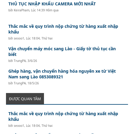
THỦ TỤC NHẬP KHẨU CAMERA MỚI NHẤT
bởi
KeiraPham
,
Lúc 14:39 Hôm qua
Thắc mắc về quy trình nộp chứng từ hàng xuất nhập
khẩu
bởi
seooo1
,
Lúc 18:04, Thứ hai
Vận chuyển máy móc sang Lào - Giấy tờ thủ tục cần
biết
bởi
TrungPA
,
3/6/26
Ghép hàng, vận chuyển hàng hóa nguyên xe từ Việt
Nam sang Lào 0853089321
bởi
TrungPA
,
18/5/26
ĐƯỢC QUAN TÂM
Thắc mắc về quy trình nộp chứng từ hàng xuất nhập
khẩu
bởi
seooo1
,
Lúc 18:04, Thứ hai