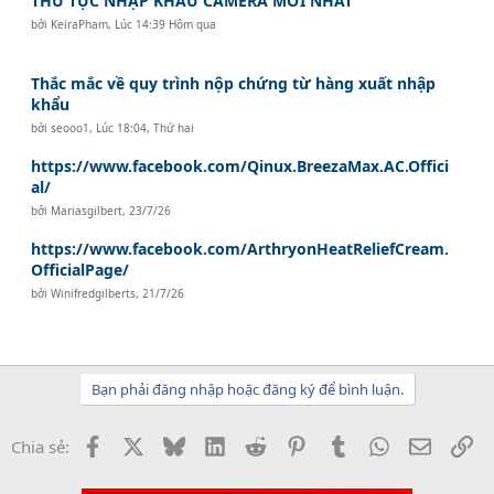
THỦ TỤC NHẬP KHẨU CAMERA MỚI NHẤT
bởi
KeiraPham
,
Lúc 14:39 Hôm qua
Thắc mắc về quy trình nộp chứng từ hàng xuất nhập
khẩu
bởi
seooo1
,
Lúc 18:04, Thứ hai
https://www.facebook.com/Qinux.BreezaMax.AC.Offici
al/
bởi
Mariasgilbert
,
23/7/26
https://www.facebook.com/ArthryonHeatReliefCream.
OfficialPage/
bởi
Winifredgilberts
,
21/7/26
Bạn phải đăng nhập hoặc đăng ký để bình luận.
Facebook
X
Bluesky
LinkedIn
Reddit
Pinterest
Tumblr
WhatsApp
Email
Li
Chia sẻ: