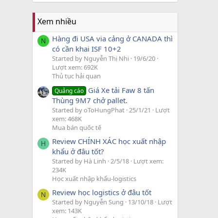
Xem nhiều
Hàng đi USA via cảng ở CANADA thì
N
có cần khai ISF 10+2
Started by Nguyễn Thị Nhi
19/6/20
Lượt xem: 692K
Thủ tục hải quan
Giá Xe tải Faw 8 tấn
Quảng cáo
Thùng 9M7 chở pallet.
Started by oToHungPhat
25/1/21
Lượt
xem: 468K
Mua bán quốc tế
Review CHÍNH XÁC học xuất nhập
H
khẩu ở đâu tốt?
Started by Hà Linh
2/5/18
Lượt xem:
234K
Học xuất nhập khẩu-logistics
Review học logistics ở đâu tốt
N
Started by Nguyễn Sung
13/10/18
Lượt
xem: 143K