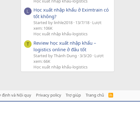
Học xuất nhập khẩu-logistics
Học xuất nhập khẩu ở Eximtrain có
L
tốt không?
Started by linhle2018
13/7/18
Lượt
xem: 106K
Học xuất nhập khẩu-logistics
Review học xuất nhập khẩu –
T
logistics online ở đâu tốt
Started by Thành Dung
3/3/20
Lượt
xem: 66K
Học xuất nhập khẩu-logistics
 định và Nội quy
Privacy policy
Trợ giúp
Trang chủ
R
S
S