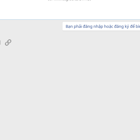
Bạn phải đăng nhập hoặc đăng ký để bì
sApp
Email
Link