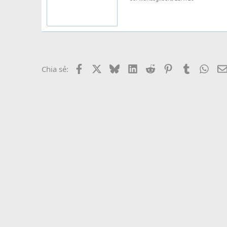
Facebook
X
Bluesky
LinkedIn
Reddit
Pinterest
Tumblr
What
Chia sẻ: