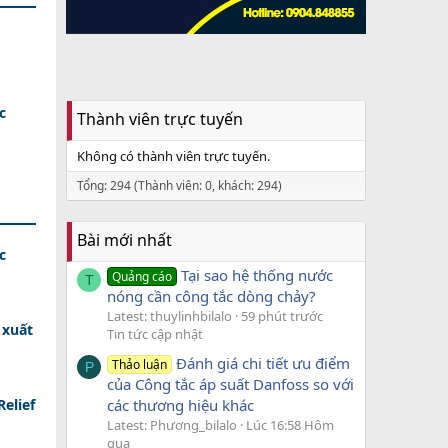
c
Thành viên trực tuyến
Không có thành viên trực tuyến.
Tổng: 294 (Thành viên: 0, khách: 294)
Bài mới nhất
c
Tại sao hệ thống nước
Quảng cáo
T
nóng cần công tắc dòng chảy?
Latest: thuylinhbilalo
59 phút trước
 xuất
Tin tức cập nhật
Đánh giá chi tiết ưu điểm
Thảo luận
P
của Công tắc áp suất Danfoss so với
các thương hiệu khác
elief
Latest: Phương_bilalo
Lúc 16:58 Hôm
qua