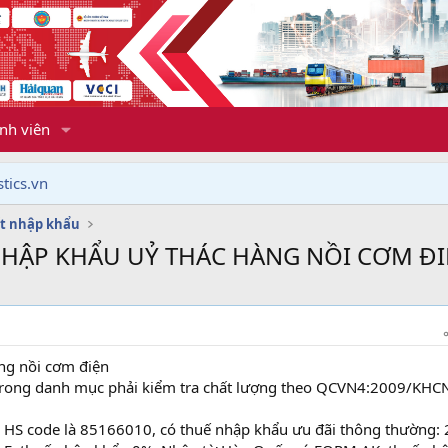
nh viên
tics.vn
t nhập khẩu
NHẬP KHẨU UỶ THÁC HÀNG NỒI CƠM Đ
ng nồi cơm điện
rong danh mục phải kiểm tra chất lượng theo QCVN4:2009/KHC
 HS code là 85166010, có thuế nhập khẩu ưu đãi thông thường: