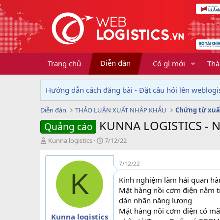
Diễn đàn
Trang chủ
Có gì mới
Thà
Hướng dẫn cách đăng bài - Đặt câu hỏi lên weblogis
Diễn đàn
THẢO LUẬN XUẤT NHẬP KHẨU
Chứng từ xuấ
KUNNA LOGISTICS - 
Quảng cáo
T
N
Kunna logistics
7/12/22
h
g
r
à
7/12/22
e
y
K
a
g
Kinh nghiệm làm hải quan hà
d
ử
Mặt hàng nồi cơm điện nằm t
s
i
dán nhãn năng lượng
t
Mặt hàng nồi cơm điện có mã
a
Kunna logistics
r