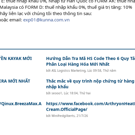
 E: thuế nhập khẩu 0%, Nhập từ Hàn Quốc có FORM AK: thuế nh
 Malaysia có FORM D: thuế nhập khẩu 0%, thuế giá trị tăng: 10%
hãy liên lạc với chúng tôi theo thông tin sau:
hoặc email:
exp01@kunna.com.vn
ỀN KAYAK MỚI
Hướng Dẫn Tra Mã HS Code Theo 6 Quy Tắ
Phân Loại Hàng Hóa Mới Nhất
bởi
ASL Logistics Marketing
,
Lúc 09:58, Thứ năm
ERA MỚI NHẤT
Thắc mắc về quy trình nộp chứng từ hàng
nhập khẩu
bởi
seooo1
,
Lúc 18:04, Thứ hai
/Qinux.BreezaMax.A
https://www.facebook.com/ArthryonHeatR
Cream.OfficialPage/
bởi
Winifredgilberts
,
21/7/26