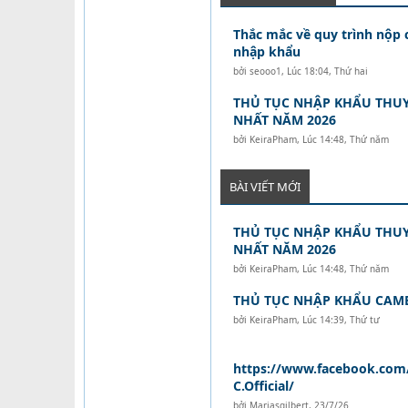
Thắc mắc về quy trình nộp
nhập khẩu
bởi
seooo1
,
Lúc 18:04, Thứ hai
THỦ TỤC NHẬP KHẨU THUY
NHẤT NĂM 2026
bởi
KeiraPham
,
Lúc 14:48, Thứ năm
BÀI VIẾT MỚI
THỦ TỤC NHẬP KHẨU THUY
NHẤT NĂM 2026
bởi
KeiraPham
,
Lúc 14:48, Thứ năm
THỦ TỤC NHẬP KHẨU CAM
bởi
KeiraPham
,
Lúc 14:39, Thứ tư
https://www.facebook.com
C.Official/
bởi
Mariasgilbert
,
23/7/26