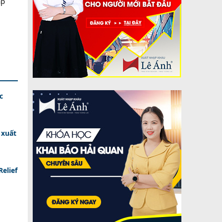
ập
c
 xuất
elief