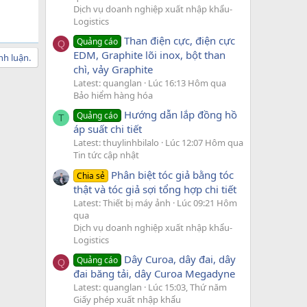
Dịch vụ doanh nghiệp xuất nhập khẩu-
Logistics
Than điện cực, điện cực
Quảng cáo
Q
EDM, Graphite lõi inox, bột than
nh luận.
chì, vảy Graphite
Latest: quanglan
Lúc 16:13 Hôm qua
Bảo hiểm hàng hóa
Hướng dẫn lắp đồng hồ
Quảng cáo
T
áp suất chi tiết
Latest: thuylinhbilalo
Lúc 12:07 Hôm qua
Tin tức cập nhật
Phân biệt tóc giả bằng tóc
Chia sẻ
thật và tóc giả sợi tổng hợp chi tiết
Latest: Thiết bị máy ảnh
Lúc 09:21 Hôm
qua
Dịch vụ doanh nghiệp xuất nhập khẩu-
Logistics
Dây Curoa, dây đai, dây
Quảng cáo
Q
đai băng tải, dây Curoa Megadyne
Latest: quanglan
Lúc 15:03, Thứ năm
Giấy phép xuất nhập khẩu