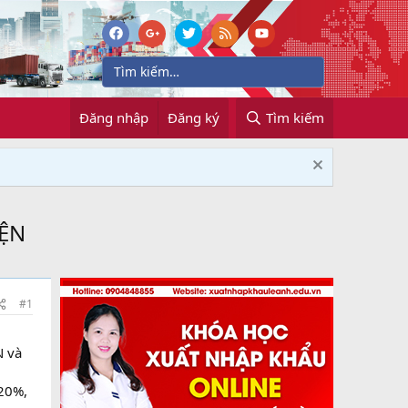
Đăng nhập
Đăng ký
Tìm kiếm
IỆN
#1
N và
 20%,