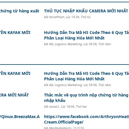
 chứng từ hàng xuất
THỦ TỤC NHẬP KHẨU CAMERA MỚI NHẤT
bởi
KeiraPham
,
Lúc 14:39, Thứ tư
ỀN KAYAK MỚI
Hướng Dẫn Tra Mã HS Code Theo 6 Quy Tắ
Phân Loại Hàng Hóa Mới Nhất
bởi
ASL Logistics Marketing
,
Lúc 09:58, Thứ năm
ỀN KAYAK MỚI
Hướng Dẫn Tra Mã HS Code Theo 6 Quy Tắ
Phân Loại Hàng Hóa Mới Nhất
bởi
ASL Logistics Marketing
,
Lúc 09:58, Thứ năm
ERA MỚI NHẤT
Thắc mắc về quy trình nộp chứng từ hàng
nhập khẩu
bởi
seooo1
,
Lúc 18:04, Thứ hai
/Qinux.BreezaMax.A
https://www.facebook.com/ArthryonHeatR
Cream.OfficialPage/
bởi
Winifredgilberts
,
21/7/26