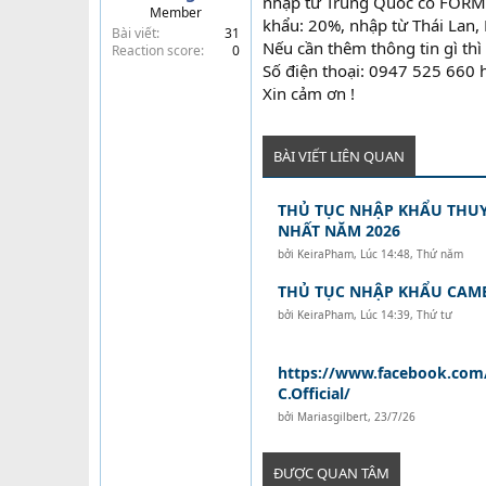
nhập từ Trung Quốc có FORM
Member
t
khẩu: 20%, nhập từ Thái Lan,
Bài viết
31
e
Nếu cần thêm thông tin gì thì 
Reaction score
0
r
Số điện thoại: 0947 525 660 
Xin cảm ơn !
BÀI VIẾT LIÊN QUAN
THỦ TỤC NHẬP KHẨU THUY
NHẤT NĂM 2026
bởi
KeiraPham
,
Lúc 14:48, Thứ năm
THỦ TỤC NHẬP KHẨU CAM
bởi
KeiraPham
,
Lúc 14:39, Thứ tư
https://www.facebook.com
C.Official/
bởi
Mariasgilbert
,
23/7/26
ĐƯỢC QUAN TÂM