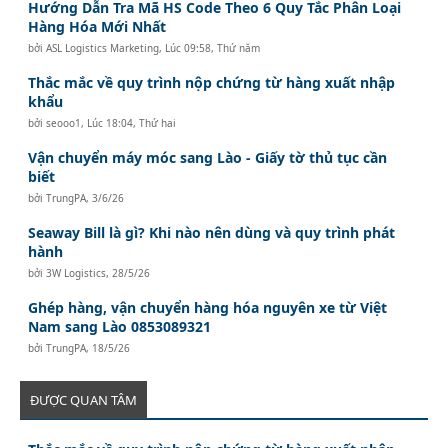
Hướng Dẫn Tra Mã HS Code Theo 6 Quy Tắc Phân Loại
Hàng Hóa Mới Nhất
bởi
ASL Logistics Marketing
,
Lúc 09:58, Thứ năm
Thắc mắc về quy trình nộp chứng từ hàng xuất nhập
khẩu
bởi
seooo1
,
Lúc 18:04, Thứ hai
Vận chuyển máy móc sang Lào - Giấy tờ thủ tục cần
biết
bởi
TrungPA
,
3/6/26
Seaway Bill là gì? Khi nào nên dùng và quy trình phát
hành
bởi
3W Logistics
,
28/5/26
Ghép hàng, vận chuyển hàng hóa nguyên xe từ Việt
Nam sang Lào 0853089321
bởi
TrungPA
,
18/5/26
ĐƯỢC QUAN TÂM