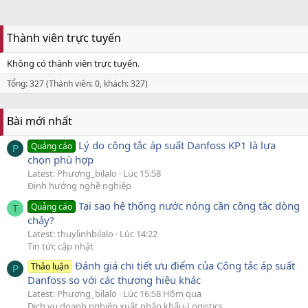
Thành viên trực tuyến
Không có thành viên trực tuyến.
Tổng: 327 (Thành viên: 0, khách: 327)
Bài mới nhất
Lý do công tắc áp suất Danfoss KP1 là lựa
Quảng cáo
P
chọn phù hợp
Latest: Phương_bilalo
Lúc 15:58
Định hướng nghề nghiệp
Tại sao hệ thống nước nóng cần công tắc dòng
Quảng cáo
T
chảy?
Latest: thuylinhbilalo
Lúc 14:22
Tin tức cập nhật
Đánh giá chi tiết ưu điểm của Công tắc áp suất
Thảo luận
P
Danfoss so với các thương hiệu khác
Latest: Phương_bilalo
Lúc 16:58 Hôm qua
Dịch vụ doanh nghiệp xuất nhập khẩu-Logistics