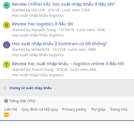
Review CHÍNH XÁC học xuất nhập khẩu ở đâu tốt?
H
Started by Hà Linh
2/5/18
Lượt xem: 235K
Học xuất nhập khẩu-logistics
Review học logistics ở đâu tốt
N
Started by Nguyễn Sung
13/10/18
Lượt xem: 143K
Học xuất nhập khẩu-logistics
Học xuất nhập khẩu ở Eximtrain có tốt không?
L
Started by linhle2018
13/7/18
Lượt xem: 106K
Học xuất nhập khẩu-logistics
Review học xuất nhập khẩu – logistics online ở đâu tốt
T
Started by Thành Dung
3/3/20
Lượt xem: 66K
Học xuất nhập khẩu-logistics
Chứng từ xuất nhập khẩu
Tiếng Việt (VN)
Liên hệ
Quy định và Nội quy
Privacy policy
Trợ giúp
Trang chủ
R
S
S