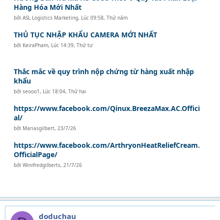
Hàng Hóa Mới Nhất
bởi
ASL Logistics Marketing
,
Lúc 09:58, Thứ năm
THỦ TỤC NHẬP KHẨU CAMERA MỚI NHẤT
bởi
KeiraPham
,
Lúc 14:39, Thứ tư
Thắc mắc về quy trình nộp chứng từ hàng xuất nhập
khẩu
bởi
seooo1
,
Lúc 18:04, Thứ hai
https://www.facebook.com/Qinux.BreezaMax.AC.Offici
al/
bởi
Mariasgilbert
,
23/7/26
https://www.facebook.com/ArthryonHeatReliefCream.
OfficialPage/
bởi
Winifredgilberts
,
21/7/26
doduchau