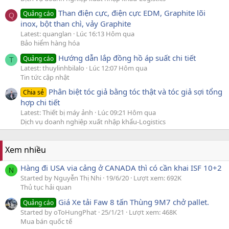
Than điện cực, điện cực EDM, Graphite lõi
Quảng cáo
Q
inox, bột than chì, vảy Graphite
Latest: quanglan
Lúc 16:13 Hôm qua
Bảo hiểm hàng hóa
Hướng dẫn lắp đồng hồ áp suất chi tiết
Quảng cáo
T
Latest: thuylinhbilalo
Lúc 12:07 Hôm qua
Tin tức cập nhật
Phân biệt tóc giả bằng tóc thật và tóc giả sợi tổng
Chia sẻ
hợp chi tiết
Latest: Thiết bị máy ảnh
Lúc 09:21 Hôm qua
Dịch vụ doanh nghiệp xuất nhập khẩu-Logistics
Xem nhiều
Hàng đi USA via cảng ở CANADA thì có cần khai ISF 10+2
N
Started by Nguyễn Thị Nhi
19/6/20
Lượt xem: 692K
Thủ tục hải quan
Giá Xe tải Faw 8 tấn Thùng 9M7 chở pallet.
Quảng cáo
Started by oToHungPhat
25/1/21
Lượt xem: 468K
Mua bán quốc tế