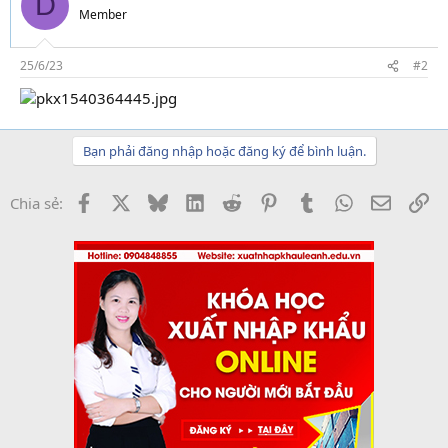
D
Member
25/6/23
#2
Bạn phải đăng nhập hoặc đăng ký để bình luận.
Facebook
X
Bluesky
LinkedIn
Reddit
Pinterest
Tumblr
WhatsApp
Email
Li
Chia sẻ: