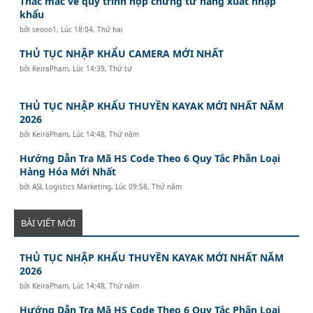
Thắc mắc về quy trình nộp chứng từ hàng xuất nhập
khẩu
bởi
seooo1
,
Lúc 18:04, Thứ hai
THỦ TỤC NHẬP KHẨU CAMERA MỚI NHẤT
bởi
KeiraPham
,
Lúc 14:39, Thứ tư
THỦ TỤC NHẬP KHẨU THUYỀN KAYAK MỚI NHẤT NĂM
2026
bởi
KeiraPham
,
Lúc 14:48, Thứ năm
Hướng Dẫn Tra Mã HS Code Theo 6 Quy Tắc Phân Loại
Hàng Hóa Mới Nhất
bởi
ASL Logistics Marketing
,
Lúc 09:58, Thứ năm
BÀI VIẾT MỚI
THỦ TỤC NHẬP KHẨU THUYỀN KAYAK MỚI NHẤT NĂM
2026
bởi
KeiraPham
,
Lúc 14:48, Thứ năm
Hướng Dẫn Tra Mã HS Code Theo 6 Quy Tắc Phân Loại