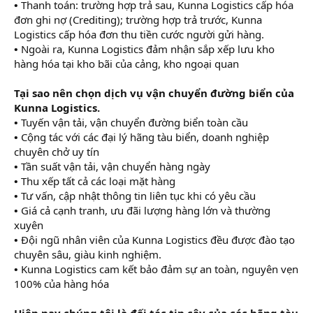
•
Thanh toán: trường hợp trả sau, Kunna Logistics cấp hóa
đơn ghi nợ (Crediting); trường hợp trả trước, Kunna
Logistics cấp hóa đơn thu tiền cước người gửi hàng.
•
Ngoài ra, Kunna Logistics đảm nhận sắp xếp lưu kho
hàng hóa tại kho bãi của cảng, kho ngoại quan
Tại sao nên chọn dịch vụ vận chuyển đường biển của
Kunna Logistics.
•
Tuyến vận tải, vận chuyển đường biển toàn cầu
•
Cộng tác với các đại lý hãng tàu biển, doanh nghiệp
chuyên chở uy tín
•
Tần suất vận tải, vận chuyển hàng ngày
•
Thu xếp tất cả các loại mặt hàng
•
Tư vấn, cập nhật thông tin liên tục khi có yêu cầu
•
Giá cả cạnh tranh, ưu đãi lượng hàng lớn và thường
xuyên
•
Đội ngũ nhân viên của Kunna Logistics đều được đào tạo
chuyên sâu, giàu kinh nghiệm.
•
Kunna Logistics cam kết bảo đảm sự an toàn, nguyên vẹn
100% của hàng hóa
Hiện nay chúng tôi là đối tác tin cậy của các hãng tàu