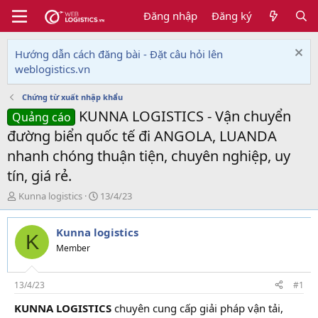
Đăng nhập
Đăng ký
Hướng dẫn cách đăng bài - Đặt câu hỏi lên
weblogistics.vn
Chứng từ xuất nhập khẩu
KUNNA LOGISTICS - Vận chuyển
Quảng cáo
đường biển quốc tế đi ANGOLA, LUANDA
nhanh chóng thuận tiện, chuyên nghiệp, uy
tín, giá rẻ.
T
N
Kunna logistics
13/4/23
h
g
r
à
Kunna logistics
e
y
K
a
g
Member
d
ử
s
i
t
13/4/23
#1
a
KUNNA LOGISTICS
chuyên cung cấp giải pháp vận tải,
r