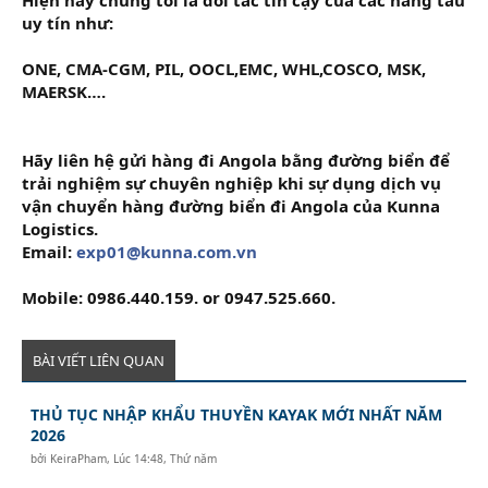
uy tín như:
ONE, CMA-CGM, PIL, OOCL,EMC, WHL,COSCO, MSK,
MAERSK….
Hãy liên hệ gửi hàng đi Angola bằng đường biển để
trải nghiệm sự chuyên nghiệp khi sự dụng dịch vụ
vận chuyển hàng đường biển đi Angola của Kunna
Logistics.
Email:
exp01@kunna.com.vn
Mobile: 0986.440.159. or 0947.525.660.
BÀI VIẾT LIÊN QUAN
THỦ TỤC NHẬP KHẨU THUYỀN KAYAK MỚI NHẤT NĂM
2026
bởi
KeiraPham
,
Lúc 14:48, Thứ năm